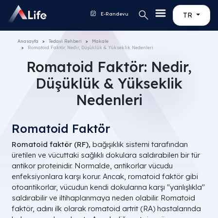
E-Randevu
TR
Anasayfa
Tedavi Rehberi
Makale
Romatoid Faktör: Nedir, Düşüklük & Yükseklik Nedenleri
Romatoid Faktör: Nedir,
Düşüklük & Yükseklik
Nedenleri
Romatoid Faktör
Romatoid faktör (RF),
bağışıklık sistemi tarafından
üretilen ve vücuttaki sağlıklı dokulara saldırabilen bir tür
antikor proteinidir. Normalde, antikorlar vücudu
enfeksiyonlara karşı korur. Ancak, romatoid faktör gibi
otoantikorlar, vücudun kendi dokularına karşı "yanlışlıkla"
saldırabilir ve iltihaplanmaya neden olabilir. Romatoid
faktör, adını ilk olarak romatoid artrit (RA) hastalarında