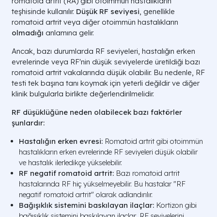
romatoid artrit (RA) gibi otoimmün hastalıkların
teşhisinde kullanılır.
Düşük RF seviyesi
, genellikle
romatoid artrit veya diğer otoimmün hastalıkların
olmadığı
anlamına gelir.
Ancak, bazı durumlarda RF seviyeleri, hastalığın erken
evrelerinde veya RF'nin düşük seviyelerde üretildiği bazı
romatoid artrit vakalarında düşük olabilir. Bu nedenle, RF
testi tek başına tanı koymak için yeterli değildir ve diğer
klinik bulgularla birlikte değerlendirilmelidir.
RF düşüklüğüne neden olabilecek bazı faktörler
şunlardır:
Hastalığın erken evresi:
Romatoid artrit gibi otoimmün
hastalıkların erken evrelerinde RF seviyeleri düşük olabilir
ve hastalık ilerledikçe yükselebilir.
RF negatif romatoid artrit:
Bazı romatoid artrit
hastalarında RF hiç yükselmeyebilir. Bu hastalar "RF
negatif romatoid artrit" olarak adlandırılır.
Bağışıklık sistemini baskılayan ilaçlar:
Kortizon gibi
bağışıklık sistemini baskılayan ilaçlar, RF seviyelerini