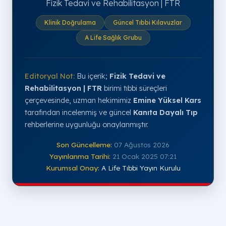
Fizik Tedavi ve Rehabilitasyon | FTR
Klinik Doğrulama
Güncel Tıbbi Kılavuzlar
A Life Sağlık Grubu
Editoryal Not:
Bu içerik;
Fizik Tedavi ve
Rehabilitasyon | FTR
birimi tıbbi süreçleri
çerçevesinde, uzman hekimimiz
Emine Yüksel Kars
tarafından incelenmiş ve güncel
Kanıta Dayalı Tıp
rehberlerine uygunluğu onaylanmıştır.
Son Güncelleme:
07 Ağustos 2026
Yayınlanma Tarihi:
21 Ocak 2025 07:21
Kurumsal Onay:
A Life Tıbbi Yayın Kurulu