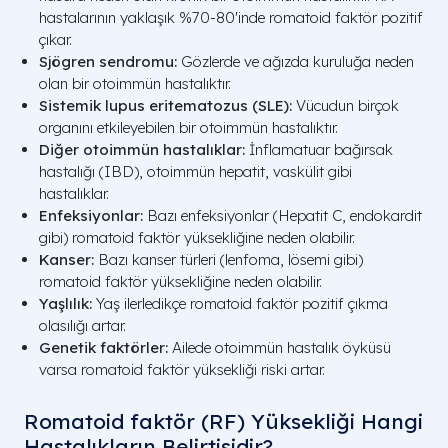
hastalarının yaklaşık %70-80'inde romatoid faktör pozitif
çıkar.
Sjögren sendromu:
Gözlerde ve ağızda kuruluğa neden
olan bir otoimmün hastalıktır.
Sistemik lupus eritematozus (SLE):
Vücudun birçok
organını etkileyebilen bir otoimmün hastalıktır.
Diğer otoimmün hastalıklar:
İnflamatuar bağırsak
hastalığı (IBD), otoimmün hepatit, vaskülit gibi
hastalıklar.
Enfeksiyonlar:
Bazı enfeksiyonlar (Hepatit C, endokardit
gibi) romatoid faktör yüksekliğine neden olabilir.
Kanser:
Bazı kanser türleri (lenfoma, lösemi gibi)
romatoid faktör yüksekliğine neden olabilir.
Yaşlılık:
Yaş ilerledikçe romatoid faktör pozitif çıkma
olasılığı artar.
Genetik faktörler:
Ailede otoimmün hastalık öyküsü
varsa romatoid faktör yüksekliği riski artar.
Romatoid faktör (RF) Yüksekliği Hangi
Hastalıkların Belirtisidir?