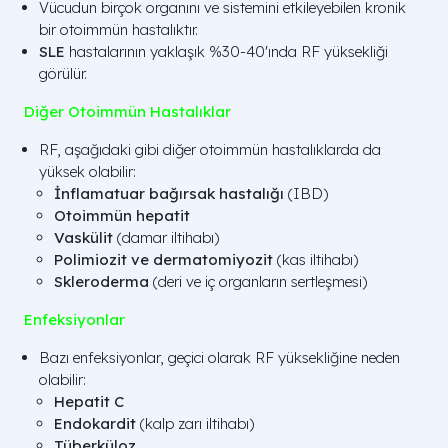
Vücudun birçok organını ve sistemini etkileyebilen kronik
bir otoimmün hastalıktır.
SLE
hastalarının yaklaşık %30-40'ında RF yüksekliği
görülür.
Diğer Otoimmün Hastalıklar
RF, aşağıdaki gibi diğer otoimmün hastalıklarda da
yüksek olabilir:
İnflamatuar bağırsak hastalığı
(IBD)
Otoimmün hepatit
Vaskülit
(damar iltihabı)
Polimiozit ve dermatomiyozit
(kas iltihabı)
Skleroderma
(deri ve iç organların sertleşmesi)
Enfeksiyonlar
Bazı enfeksiyonlar, geçici olarak RF yüksekliğine neden
olabilir:
Hepatit C
Endokardit
(kalp zarı iltihabı)
Tüberküloz