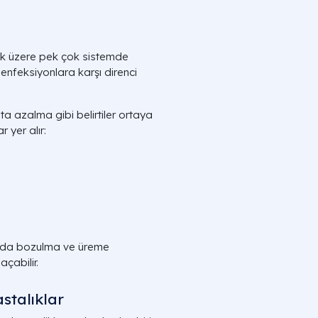
mak üzere pek çok sistemde
nfeksiyonlara karşı direnci
a azalma gibi belirtiler ortaya
 yer alır:
ında bozulma ve üreme
çabilir.
stalıklar