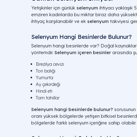
Yetişkinler için günlük
selenyum
ihtiyacı yaklaşık
emziren kadınlarda bu miktar biraz daha yüksekti
ihtiyaç karşılanabilir ve ek
selenyum
takviyesi gere
Selenyum Hangi Besinlerde Bulunur?
Selenyum hangi besinlerde var? Doğal kaynaklarda
yöntemdir.
Selenyum içeren besinler
arasında şun
Brezilya cevizi
Ton balığı
Yumurta
Ay çekirdeği
Hindi eti
Tam tahıllar
Selenyum hangi besinlerde bulunur?
sorusunun 
oranı yüksek bölgelerde yetişen bitkisel besinlerdi
bölgelerde farklı selenyum içeriğine sahip olabilir.