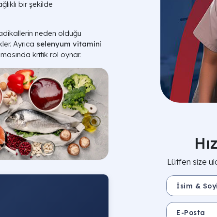
lıklı bir şekilde
radikallerin neden olduğu
kler. Ayrıca
selenyum vitamini
masında kritik rol oynar.
Hı
Lütfen size ul
İsim & Soyisim 
E-Posta