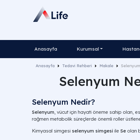
Anasayfa
Kurumsal
Hastane
Anasayfa
Tedavi Rehberi
Makale
Selenyum 
Selenyum Nedi
Selenyum Nedir?
Selenyum
, vücut için hayati öneme sahip olan, 
rağmen metabolik süreçlerde önemli roller üstlen
Kimyasal simgesi
selenyum simgesi
ile
Se
olan 