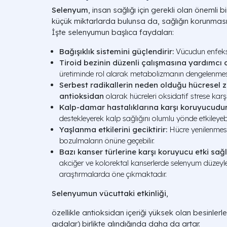
Selenyum
, insan sağlığı için gerekli olan önemli b
küçük miktarlarda bulunsa da, sağlığın korunmasın
İşte selenyumun başlıca faydaları:
Bağışıklık sistemini güçlendirir:
Vücudun enfeksiy
Tiroid bezinin düzenli çalışmasına yardımcı o
üretiminde rol alarak metabolizmanın dengelenmesi
Serbest radikallerin neden olduğu hücresel za
antioksidan
olarak hücreleri oksidatif strese karşı
Kalp-damar hastalıklarına karşı koruyucudur
destekleyerek kalp sağlığını olumlu yönde etkileyebil
Yaşlanma etkilerini geciktirir:
Hücre yenilenmesi
bozulmaların önüne geçebilir.
Bazı kanser türlerine karşı koruyucu etki sağl
akciğer ve kolorektal kanserlerde selenyum düzeyler
araştırmalarda öne çıkmaktadır.
Selenyumun vücuttaki etkinliği
,
özellikle antioksidan içeriği yüksek olan besinlerle
gıdalar) birlikte alındığında daha da artar.