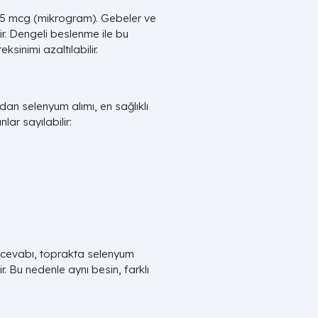
 55 mcg (mikrogram). Gebeler ve
r. Dengeli beslenme ile bu
ksinimi azaltılabilir.
n selenyum alımı, en sağlıklı
lar sayılabilir:
cevabı, toprakta selenyum
r. Bu nedenle aynı besin, farklı