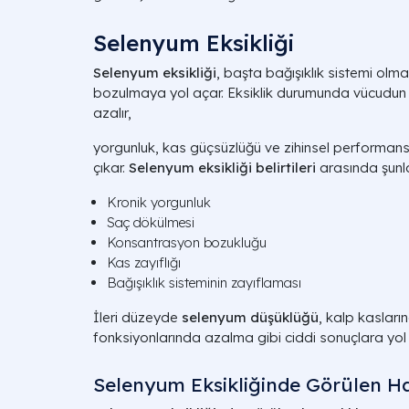
Selenyum Eksikliği
Selenyum eksikliği
, başta bağışıklık sistemi ol
bozulmaya yol açar. Eksiklik durumunda vücudun e
azalır,
yorgunluk, kas güçsüzlüğü ve zihinsel performanst
çıkar.
Selenyum eksikliği belirtileri
arasında şunlar
Kronik yorgunluk
Saç dökülmesi
Konsantrasyon bozukluğu
Kas zayıflığı
Bağışıklık sisteminin zayıflaması
İleri düzeyde
selenyum düşüklüğü
, kalp kaslar
fonksiyonlarında azalma gibi ciddi sonuçlara yol a
Selenyum Eksikliğinde Görülen Ha