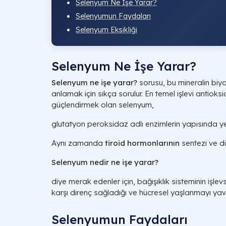
Selenyum Ne İşe Yarar?
Selenyumun Faydaları
Selenyum Eksikliği
Selenyum Ne İşe Yarar?
Selenyum ne işe yarar?
sorusu, bu mineralin biyol
anlamak için sıkça sorulur. En temel işlevi antiok
güçlendirmek olan selenyum,
glutatyon peroksidaz adlı enzimlerin yapısında yer 
Aynı zamanda
tiroid hormonlarının
sentezi ve d
Selenyum nedir ne işe yarar?
diye merak edenler için, bağışıklık sisteminin işlevs
karşı direnç sağladığı ve hücresel yaşlanmayı yavaş
Selenyumun Faydaları