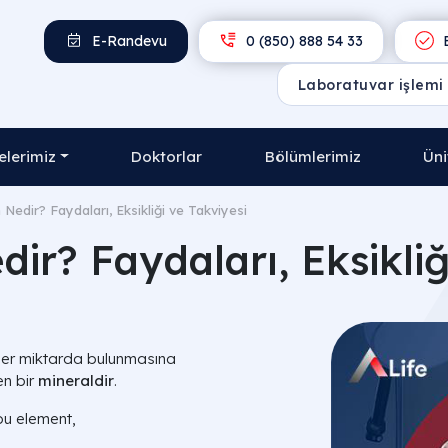
E-Randevu
0 (850) 888 54 33
E
lerimiz
Doktorlar
Bölümlerimiz
Üni
Nedir? Faydaları, Eksikliği ve Takviyesi
r? Faydaları, Eksikliğ
eser miktarda bulunmasına
en bir
mineraldir
.
bu element,