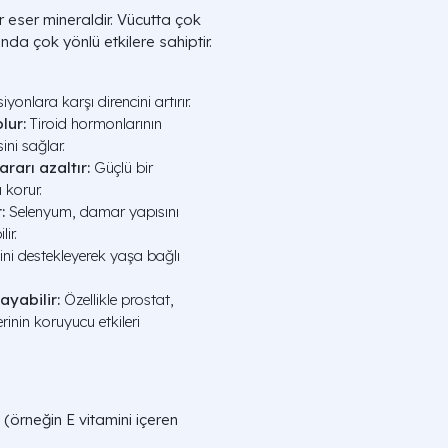
ir eser mineraldir. Vücutta çok
da çok yönlü etkilere sahiptir.
onlara karşı direncini artırır.
lur:
Tiroid hormonlarının
ni sağlar.
rarı azaltır:
Güçlü bir
 korur.
:
Selenyum, damar yapısını
ir.
ni destekleyerek yaşa bağlı
ayabilir:
Özellikle prostat,
inin koruyucu etkileri
 (örneğin E vitamini içeren