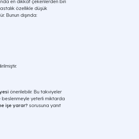
nda en dikkat çekenlerden biri
hastalık özellikle düşük
r. Bunun dışında:
ilmiştir.
yesi
önerilebilir. Bu takviyeler
e beslenmeyle yeterli miktarda
e işe yarar?
sorusuna yanıt