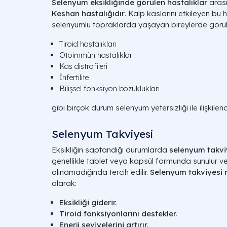
Selenyum eksikliğinde görülen hastalıklar
arası
Keshan hastalığıdır
. Kalp kaslarını etkileyen bu 
selenyumlu topraklarda yaşayan bireylerde görülü
Tiroid hastalıkları
Otoimmün hastalıklar
Kas distrofileri
İnfertilite
Bilişsel fonksiyon bozuklukları
gibi birçok durum selenyum yetersizliği ile ilişkilendir
Selenyum Takviyesi
Eksikliğin saptandığı durumlarda
selenyum takvi
genellikle tablet veya kapsül formunda sunulur v
alınamadığında tercih edilir.
Selenyum takviyesi n
olarak:
Eksikliği giderir.
Tiroid fonksiyonlarını destekler.
Enerji seviyelerini artırır.