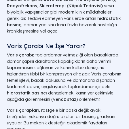
Radyofrekans
,
Skleroterapi (Köpük Tedavisi)
veya
biyolojik yapıştırıcılar gibi modern klinik müdahaleler
gereklidir. Tedavi edilmeyen varislerde artan
hidrostatik
basınç
, damar yapısını daha fazla bozarak hastalığın
kronikleşmesine yol açar.
Varis Çorabı Ne İşe Yarar?
Varis çorabı;
toplardamar yetmezliği olan bacaklarda,
damar çapını daraltarak kapakçıkların daha verimli
kapanmasını sağlayan ve kanın kalbe dönüşünü
hızlandıran tıbbi bir kompresyon cihazıdır. Varis çorabının
temel işlevi, bacak dokusuna ve damarlara dışarıdan
kademeli basınç uygulayarak toplardamar içindeki
hidrostatik basıncı
dengelemek, kanın yer çekimiyle
aşağıda göllenmesini (
venöz staz
) önlemektir.
Varis çorapları,
rastgele bir baskı değil; ayak
bileğinden yukarıya doğru azalan bir basınç gradyanı
uygular. Bu mekanik desteğin akademik faydaları