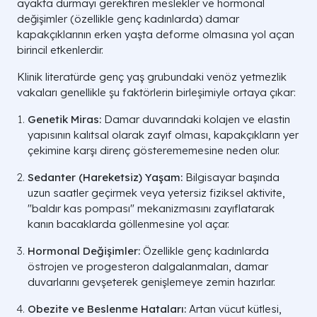
ayakta durmayı gerektiren meslekler ve hormonal
değişimler (özellikle genç kadınlarda) damar
kapakçıklarının erken yaşta deforme olmasına yol açan
birincil etkenlerdir.
Klinik literatürde genç yaş grubundaki venöz yetmezlik
vakaları genellikle şu faktörlerin birleşimiyle ortaya çıkar:
Genetik Miras:
Damar duvarındaki kolajen ve elastin
yapısının kalıtsal olarak zayıf olması, kapakçıkların yer
çekimine karşı direnç gösterememesine neden olur.
Sedanter (Hareketsiz) Yaşam:
Bilgisayar başında
uzun saatler geçirmek veya yetersiz fiziksel aktivite,
"baldır kas pompası" mekanizmasını zayıflatarak
kanın bacaklarda göllenmesine yol açar.
Hormonal Değişimler:
Özellikle genç kadınlarda
östrojen ve progesteron dalgalanmaları, damar
duvarlarını gevşeterek genişlemeye zemin hazırlar.
Obezite ve Beslenme Hataları:
Artan vücut kütlesi,