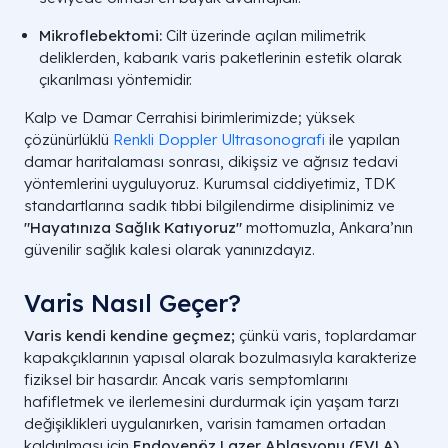
Mikroflebektomi:
Cilt üzerinde açılan milimetrik
deliklerden, kabarık varis paketlerinin estetik olarak
çıkarılması yöntemidir.
Kalp ve Damar Cerrahisi birimlerimizde; yüksek
çözünürlüklü
Renkli Doppler Ultrasonografi
ile yapılan
damar haritalaması sonrası, dikişsiz ve ağrısız tedavi
yöntemlerini uyguluyoruz. Kurumsal ciddiyetimiz, TDK
standartlarına sadık tıbbi bilgilendirme disiplinimiz ve
"Hayatınıza Sağlık Katıyoruz"
mottomuzla, Ankara’nın
güvenilir sağlık kalesi olarak yanınızdayız.
Varis Nasıl Geçer?
Varis kendi kendine geçmez;
çünkü varis, toplardamar
kapakçıklarının yapısal olarak bozulmasıyla karakterize
fiziksel bir hasardır. Ancak varis semptomlarını
hafifletmek ve ilerlemesini durdurmak için yaşam tarzı
değişiklikleri uygulanırken, varisin tamamen ortadan
kaldırılması için
Endovenöz Lazer Ablasyonu (EVLA)
,