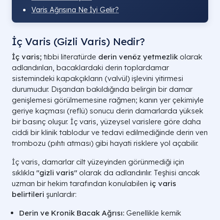
Varis Ağrısına Ne İyi Gelir?
İç Varis (Gizli Varis) Nedir?
İç varis;
tıbbi literatürde
derin venöz yetmezlik
olarak
adlandırılan, bacaklardaki derin toplardamar
sistemindeki kapakçıkların (
valvül
) işlevini yitirmesi
durumudur. Dışarıdan bakıldığında belirgin bir damar
genişlemesi görülmemesine rağmen; kanın yer çekimiyle
geriye kaçması (
reflü
) sonucu derin damarlarda yüksek
bir basınç oluşur. İç varis, yüzeysel varislere göre daha
ciddi bir klinik tablodur ve tedavi edilmediğinde derin ven
trombozu (pıhtı atması) gibi hayati risklere yol açabilir.
İç varis, damarlar cilt yüzeyinden görünmediği için
sıklıkla
"gizli varis"
olarak da adlandırılır. Teşhisi ancak
uzman bir hekim tarafından konulabilen
iç varis
belirtileri
şunlardır:
Derin ve Kronik Bacak Ağrısı:
Genellikle kemik