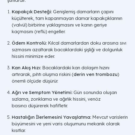
şunlardır:
Kapakçık Desteği:
Genişlemiş damarların çapını
küçülterek, tam kapanmayan damar kapakçıklarının
(
valvül
) birbirine yaklaşmasını ve kanın geriye
kaçmasını (
reflü
) engeller.
Ödem Kontrolü:
Kılcal damarlardan doku arasına sıvı
sızmasını azaltarak bacaklardaki şişliği ve dolgunluk
hissini minimize eder.
Kan Akış Hızı:
Bacaklardaki kan dolaşım hızını
artırarak, pıhtı oluşma riskini (
derin ven trombozu
)
önemli ölçüde düşürür.
Ağrı ve Semptom Yönetimi:
Gün sonunda oluşan
sızlama, zonklama ve ağırlık hissini, venöz
basıncı düşürerek hafifletir.
Hastalığın İlerlemesini Yavaşlatma:
Mevcut varislerin
büyümesini ve yeni varis oluşumunu mekanik olarak
kısıtlar.