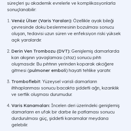
süreçleri şu akademik evrelerle ve komplikasyonlarla
sonuçlanabilir:
Venöz Ülser (Varis Yaraları):
Özellikle ayak bileği
çevresinde doku beslenmesinin bozulması sonucu
oluşan, tedavisi uzun süren ve enfeksiyon riski yüksek
açık yaralardır.
Derin Ven Trombozu (DVT):
Genişlemiş damarlarda
kan akışının yavaşlaması (
staz
) sonucu pıhtı
oluşmasıdır. Bu pıhtının yerinden koparak akciğere
gitmesi (
pulmoner emboli
) hayati tehlike yaratır.
Tromboflebit:
Yüzeysel varisli damarların
iltihaplanması sonucu bacakta şiddetli ağrı, kızarıklık
ve sertlik oluşması durumudur.
Varis Kanamaları:
İncelen deri üzerindeki genişlemiş
damarların en ufak bir darbe ile patlaması sonucu
durdurulması güç, şiddetli kanamalar meydana
gelebilir.