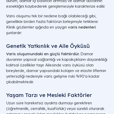
durum, damar içi basıncın artması ve damar duvarının
esnekliğini kaybederek genişlemesiyle karakterize edilir.
Varis oluşumu tek bir nedene bağlı olabileceği gibi,
genellikle birden fazla faktörün birleşimiyle tetiklenir.
Klinik gözlemler ışığında en yaygın
varis nedenleri
şunlardır:
Genetik Yatkınlık ve Aile Öyküsü
Varis oluşumundaki en güçlü faktördür.
Damar
duvarının yapısal sağlamlığı ve kapakçıkların dayanıklılığı
kalıtsal özellikler taşır. Ailesinde varis öyküsü olan
bireylerde, damar yapısındaki kolajen ve elastin liflerinin
yetersizliği nedeniyle varis gelişme riski %90’a kadar
çıkabilmektedir.
Yaşam Tarzı ve Mesleki Faktörler
Uzun süre hareketsiz ayakta durmayı gerektiren
(öğretmenlik, cerrahlık, kuaförlük) veya sürekli oturarak