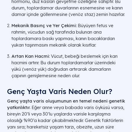
hormonu, düz kasları gevşetme özelliğine sahiptir. Bu
durum, toplardamar duvarlarının esnemesine ve kanın
damar içinde göllenmesine (venöz staz) zemin hazırlar.
Mekanik Basınç ve Yer Çekimi:
Büyüyen fetus ve
rahmin, vücudun sağ tarafında bulunan ana
toplardamara baskı yapması, kanın bacaklardan
yukarı taşınmasını mekanik olarak kısıtlar.
Artan Kan Hacmi:
Vücut, bebeği beslemek için kan
hacmini artırır. Bu durum toplardamarlar üzerindeki
yükü (
venöz yük
) doğrudan artırarak damarların
çapının genişlemesine neden olur.
Genç Yaşta Varis Neden Olur?
Genç yaşta varis oluşumunun en temel nedeni genetik
yatkınlıktır.
Eğer anne veya babada varis öyküsü varsa,
bireyin 20’li veya 30’lu yaşlarda varisle karşılaşma
olasılığı %90’a kadar çıkabilmektedir. Genetik faktörlerin
yanı sıra; hareketsiz yaşam tarzı, obezite, uzun süre