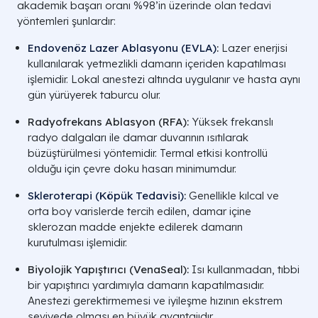
akademik başarı oranı %98’in üzerinde olan tedavi
yöntemleri şunlardır:
Endovenöz Lazer Ablasyonu (EVLA)
:
Lazer enerjisi
kullanılarak yetmezlikli damarın içeriden kapatılması
işlemidir. Lokal anestezi altında uygulanır ve hasta aynı
gün yürüyerek taburcu olur.
Radyofrekans Ablasyon (RFA):
Yüksek frekanslı
radyo dalgaları ile damar duvarının ısıtılarak
büzüştürülmesi yöntemidir. Termal etkisi kontrollü
olduğu için çevre doku hasarı minimumdur.
Skleroterapi (Köpük Tedavisi)
:
Genellikle kılcal ve
orta boy varislerde tercih edilen, damar içine
sklerozan madde enjekte edilerek damarın
kurutulması işlemidir.
Biyolojik Yapıştırıcı (VenaSeal):
Isı kullanmadan, tıbbi
bir yapıştırıcı yardımıyla damarın kapatılmasıdır.
Anestezi gerektirmemesi ve iyileşme hızının ekstrem
seviyede olması en büyük avantajıdır.