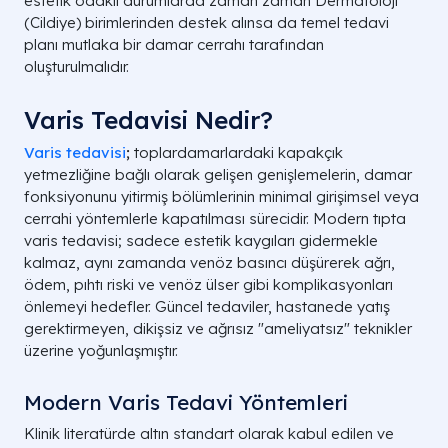
estetik odaklı durumlarda zaman zaman Dermatoloji
(Cildiye) birimlerinden destek alınsa da temel tedavi
planı mutlaka bir damar cerrahı tarafından
oluşturulmalıdır.
Varis Tedavisi Nedir?
Varis tedavisi
;
toplardamarlardaki kapakçık
yetmezliğine bağlı olarak gelişen genişlemelerin, damar
fonksiyonunu yitirmiş bölümlerinin minimal girişimsel veya
cerrahi yöntemlerle kapatılması sürecidir. Modern tıpta
varis tedavisi; sadece estetik kaygıları gidermekle
kalmaz, aynı zamanda venöz basıncı düşürerek ağrı,
ödem, pıhtı riski ve venöz ülser gibi komplikasyonları
önlemeyi hedefler. Güncel tedaviler, hastanede yatış
gerektirmeyen, dikişsiz ve ağrısız "ameliyatsız" teknikler
üzerine yoğunlaşmıştır.
Modern Varis Tedavi Yöntemleri
Klinik literatürde altın standart olarak kabul edilen ve