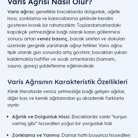
Varis Ağrısı Nasıl Olur?
Varis ağrısı;
genellikle bacaklarda dolgunluk, ağırlık
hissi, zonklama ve karıncalanma şeklinde kendini
gösteren kronik bir rahatsızlıktır. Toplardamarlardaki
kapakçık yetmezliğine bağlı olarak kanın göllenmesi
sonucu artan
venöz basınç
, bacak sinirleri ve dokuları
üzerinde gerginlik yaratarak ağrıyı tetikler. Varis ağrısı
tipik olarak gün sonunda artış gösterir, bacakları yukarı
kaldırmakla hafifler ve sıcak ortamlarda (hamam,
sauna, güneş) şiddetlenme eğilimindedir.
Varis Ağrısının Karakteristik Özellikleri
Klinik literatürde venöz yetmezliğe bağlı gelişen ağrılar,
diğer kas ve kemik ağrılarından şu akademik farklarla
ayrılır:
Ağırlık ve Dolgunluk Hissi:
Bacaklarda sanki "kurşun
varmış gibi" hissedilen yoğun bir yorgunluk hali.
Zonklama ve Yanma:
Damar hattı boyunca hissedilen