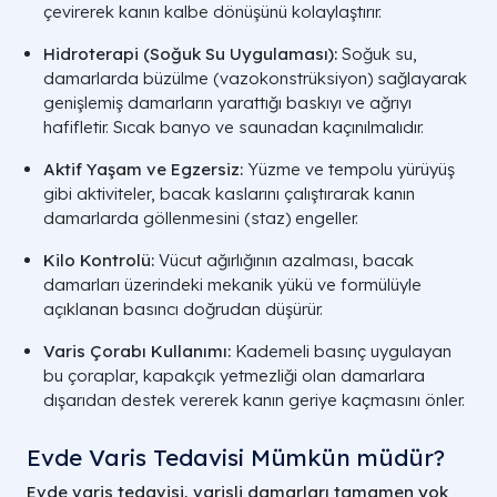
çevirerek kanın kalbe dönüşünü kolaylaştırır.
Hidroterapi (Soğuk Su Uygulaması):
Soğuk su,
damarlarda büzülme (
vazokonstrüksiyon
) sağlayarak
genişlemiş damarların yarattığı baskıyı ve ağrıyı
hafifletir. Sıcak banyo ve saunadan kaçınılmalıdır.
Aktif Yaşam ve Egzersiz:
Yüzme ve tempolu yürüyüş
gibi aktiviteler, bacak kaslarını çalıştırarak kanın
damarlarda göllenmesini (
staz
) engeller.
Kilo Kontrolü:
Vücut ağırlığının azalması, bacak
damarları üzerindeki mekanik yükü ve formülüyle
açıklanan basıncı doğrudan düşürür.
Varis Çorabı Kullanımı:
Kademeli basınç uygulayan
bu çoraplar, kapakçık yetmezliği olan damarlara
dışarıdan destek vererek kanın geriye kaçmasını önler.
Evde Varis Tedavisi Mümkün müdür?
Evde varis tedavisi, varisli damarları tamamen yok