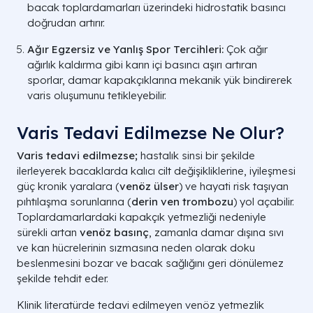
bacak toplardamarları üzerindeki hidrostatik basıncı
doğrudan artırır.
Ağır Egzersiz ve Yanlış Spor Tercihleri:
Çok ağır
ağırlık kaldırma gibi karın içi basıncı aşırı artıran
sporlar, damar kapakçıklarına mekanik yük bindirerek
varis oluşumunu tetikleyebilir.
Varis Tedavi Edilmezse Ne Olur?
Varis tedavi edilmezse;
hastalık sinsi bir şekilde
ilerleyerek bacaklarda kalıcı cilt değişikliklerine, iyileşmesi
güç kronik yaralara (
venöz ülser
) ve hayati risk taşıyan
pıhtılaşma sorunlarına (
derin ven trombozu
) yol açabilir.
Toplardamarlardaki kapakçık yetmezliği nedeniyle
sürekli artan
venöz basınç
, zamanla damar dışına sıvı
ve kan hücrelerinin sızmasına neden olarak doku
beslenmesini bozar ve bacak sağlığını geri dönülemez
şekilde tehdit eder.
Klinik literatürde tedavi edilmeyen venöz yetmezlik