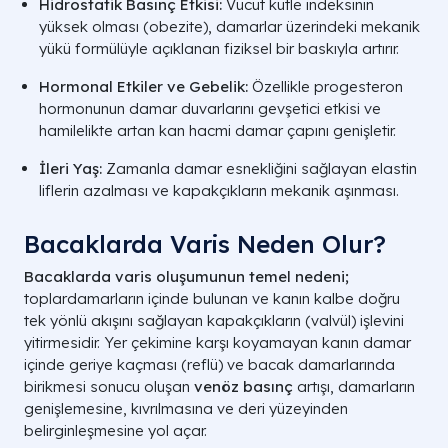
Hidrostatik Basınç Etkisi:
Vücut kütle indeksinin
yüksek olması (obezite), damarlar üzerindeki mekanik
yükü formülüyle açıklanan fiziksel bir baskıyla artırır.
Hormonal Etkiler ve Gebelik:
Özellikle progesteron
hormonunun damar duvarlarını gevşetici etkisi ve
hamilelikte artan kan hacmi damar çapını genişletir.
İleri Yaş:
Zamanla damar esnekliğini sağlayan elastin
liflerin azalması ve kapakçıkların mekanik aşınması.
Bacaklarda Varis Neden Olur?
Bacaklarda varis oluşumunun temel nedeni;
toplardamarların içinde bulunan ve kanın kalbe doğru
tek yönlü akışını sağlayan kapakçıkların (
valvül
) işlevini
yitirmesidir. Yer çekimine karşı koyamayan kanın damar
içinde geriye kaçması (
reflü
) ve bacak damarlarında
birikmesi sonucu oluşan
venöz basınç
artışı, damarların
genişlemesine, kıvrılmasına ve deri yüzeyinden
belirginleşmesine yol açar.