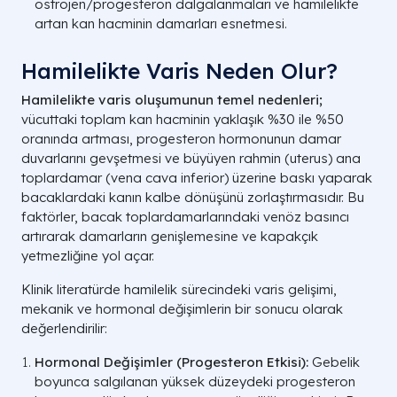
östrojen/progesteron dalgalanmaları ve hamilelikte
artan kan hacminin damarları esnetmesi.
Hamilelikte Varis Neden Olur?
Hamilelikte varis oluşumunun temel nedenleri;
vücuttaki toplam kan hacminin yaklaşık %30 ile %50
oranında artması, progesteron hormonunun damar
duvarlarını gevşetmesi ve büyüyen rahmin (uterus) ana
toplardamar (vena cava inferior) üzerine baskı yaparak
bacaklardaki kanın kalbe dönüşünü zorlaştırmasıdır. Bu
faktörler, bacak toplardamarlarındaki venöz basıncı
artırarak damarların genişlemesine ve kapakçık
yetmezliğine yol açar.
Klinik literatürde hamilelik sürecindeki varis gelişimi,
mekanik ve hormonal değişimlerin bir sonucu olarak
değerlendirilir:
Hormonal Değişimler (Progesteron Etkisi):
Gebelik
boyunca salgılanan yüksek düzeydeki progesteron