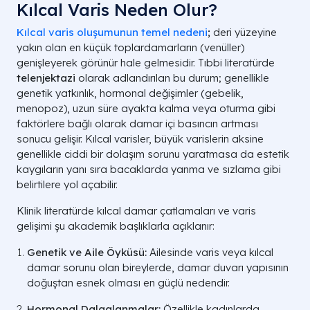
Kılcal Varis Neden Olur?
Kılcal varis oluşumunun temel nedeni
;
deri yüzeyine
yakın olan en küçük toplardamarların (venüller)
genişleyerek görünür hale gelmesidir. Tıbbi literatürde
telenjektazi
olarak adlandırılan bu durum; genellikle
genetik yatkınlık, hormonal değişimler (gebelik,
menopoz), uzun süre ayakta kalma veya oturma gibi
faktörlere bağlı olarak damar içi basıncın artması
sonucu gelişir. Kılcal varisler, büyük varislerin aksine
genellikle ciddi bir dolaşım sorunu yaratmasa da estetik
kaygıların yanı sıra bacaklarda yanma ve sızlama gibi
belirtilere yol açabilir.
Klinik literatürde kılcal damar çatlamaları ve varis
gelişimi şu akademik başlıklarla açıklanır:
Genetik ve Aile Öyküsü:
Ailesinde varis veya kılcal
damar sorunu olan bireylerde, damar duvarı yapısının
doğuştan esnek olması en güçlü nedendir.
Hormonal Dalgalanmalar:
Özellikle kadınlarda