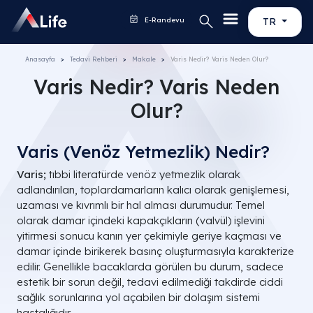
E-Randevu
TR
Anasayfa
Tedavi Rehberi
Makale
Varis Nedir? Varis Neden Olur?
Varis Nedir? Varis Neden
Olur?
Varis (Venöz Yetmezlik) Nedir?
Varis;
tıbbi literatürde venöz yetmezlik olarak
adlandırılan, toplardamarların kalıcı olarak genişlemesi,
uzaması ve kıvrımlı bir hal alması durumudur. Temel
olarak damar içindeki kapakçıkların (
valvül
) işlevini
yitirmesi sonucu kanın yer çekimiyle geriye kaçması ve
damar içinde birikerek basınç oluşturmasıyla karakterize
edilir. Genellikle bacaklarda görülen bu durum, sadece
estetik bir sorun değil, tedavi edilmediği takdirde ciddi
sağlık sorunlarına yol açabilen bir dolaşım sistemi
hastalığıdır.