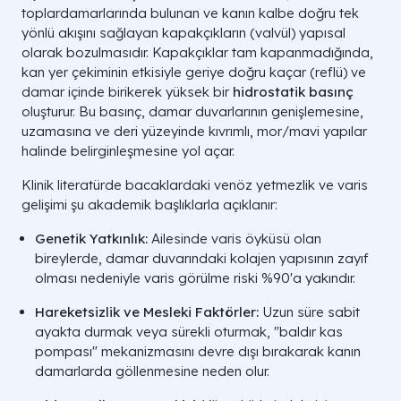
toplardamarlarında bulunan ve kanın kalbe doğru tek
yönlü akışını sağlayan kapakçıkların (
valvül
) yapısal
Büyük Ven Varisi
3 mm Üstü
olarak bozulmasıdır. Kapakçıklar tam kapanmadığında,
A LIFE SAĞLIK GRUBU
kan yer çekiminin etkisiyle geriye doğru kaçar (
reflü
) ve
damar içinde birikerek yüksek bir
hidrostatik basınç
oluşturur. Bu basınç, damar duvarlarının genişlemesine,
uzamasına ve deri yüzeyinde kıvrımlı, mor/mavi yapılar
halinde belirginleşmesine yol açar.
Klinik literatürde bacaklardaki venöz yetmezlik ve varis
gelişimi şu akademik başlıklarla açıklanır:
Genetik Yatkınlık:
Ailesinde varis öyküsü olan
bireylerde, damar duvarındaki kolajen yapısının zayıf
olması nedeniyle varis görülme riski %90'a yakındır.
Hareketsizlik ve Mesleki Faktörler:
Uzun süre sabit
ayakta durmak veya sürekli oturmak, "baldır kas
pompası" mekanizmasını devre dışı bırakarak kanın
damarlarda göllenmesine neden olur.