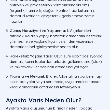
östrojen ve progesteron hormonlarındaki artış
(ergenlik, hamilelik, doğum kontrol hapı kullanımı),
damar duvarlarını gevşeterek genişlemeye zemin
hazırlar.
Güneş Maruziyeti ve Yaşlanma:
UV ışınları deri
altındaki kolajen yapıyı bozarak damarların desteğini
yitirmesine ve yaşlandıkça incelen deri yüzeyinde
damarların belirginleşmesine neden olur.
Hareketsiz Yaşam Tarzı:
Uzun süre sabit pozisyonda
durmak, kanın toplardamarlarda göllenmesine (staz)
ve mikrovasküler basıncın artmasına yol açar.
Travma ve Mekanik Etkiler:
Cilde alınan darbeler, aşırı
sıcak banyolar veya sert masaj uygulamaları hassas
kılcal damarların çatlamasını tetikleyebilir.
VARİS TÜRÜ
ÇAP (mm)
Kılcal (Telenjektazi)
1 mm Altı
Ayakta Varis Neden Olur?
Ayakta varis oluşumunun birincil nedeni;
bacak
Retiküler Varis
1 - 3 mm