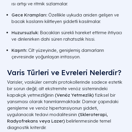
ısı artışı ve ritmik sızlamalar.
Gece Krampları:
Özellikle uykuda aniden gelişen ve
bacak kaslarını kilitleyen şiddetli kasılmalar.
Huzursuzluk:
Bacakları sürekli hareket ettirme ihtiyacı
ve dinlenirken dahi süren rahatsızlık hissi.
Kaşıntı:
Cilt yüzeyinde, genişlemiş damarların
çevresinde yoğunlaşan irritasyon.
Varis Türleri ve Evreleri Nelerdir?
Varisler, vasküler cerrahi protokollerinde sadece estetik
bir sorun değil; alt ekstremite venöz sistemindeki
kapakçık yetmezliğinin
(
Venöz Yetmezlik
)
fiziksel bir
yansıması olarak tanımlanmaktadır. Damar çapındaki
genişleme ve venöz hipertansiyonun şiddeti,
uygulanacak tedavi modalitesinin
(Skleroterapi,
Radyofrekans veya Lazer)
belirlenmesinde temel
diagnostik kriterdir.