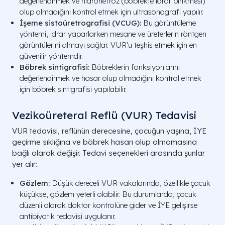
değerlendirmek ve hidronefroz (böbrekte idrar birikmesi)
olup olmadığını kontrol etmek için ultrasonografi yapılır.
İşeme sistoüretrografisi (VCUG):
Bu görüntüleme
yöntemi, idrar yaparlarken mesane ve üreterlerin röntgen
görüntülerini almayı sağlar. VUR'u teşhis etmek için en
güvenilir yöntemdir.
Böbrek sintigrafisi:
Böbreklerin fonksiyonlarını
değerlendirmek ve hasar olup olmadığını kontrol etmek
için böbrek sintigrafisi yapılabilir.
Vezikoüreteral Reflü (VUR) Tedavisi
VUR tedavisi, reflünün derecesine, çocuğun yaşına, İYE
geçirme sıklığına ve böbrek hasarı olup olmamasına
bağlı olarak değişir. Tedavi seçenekleri arasında şunlar
yer alır:
Gözlem:
Düşük dereceli VUR vakalarında, özellikle çocuk
küçükse, gözlem yeterli olabilir. Bu durumlarda, çocuk
düzenli olarak doktor kontrolüne gider ve İYE gelişirse
antibiyotik tedavisi uygulanır.