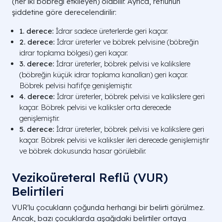
(her iki böbreği etkileyen) olabilir. Ayrıca, reflünün
şiddetine göre derecelendirilir:
1. derece:
İdrar sadece üreterlerde geri kaçar.
2. derece:
İdrar üreterler ve böbrek pelvisine (böbreğin
idrar toplama bölgesi) geri kaçar.
3. derece:
İdrar üreterler, böbrek pelvisi ve kalikslere
(böbreğin küçük idrar toplama kanalları) geri kaçar.
Böbrek pelvisi hafifçe genişlemiştir.
4. derece:
İdrar üreterler, böbrek pelvisi ve kalikslere geri
kaçar. Böbrek pelvisi ve kaliksler orta derecede
genişlemiştir.
5. derece:
İdrar üreterler, böbrek pelvisi ve kalikslere geri
kaçar. Böbrek pelvisi ve kaliksler ileri derecede genişlemiştir
ve böbrek dokusunda hasar görülebilir.
Vezikoüreteral Reflü (VUR)
Belirtileri
VUR'lu çocukların çoğunda herhangi bir belirti görülmez.
Ancak, bazı çocuklarda aşağıdaki belirtiler ortaya