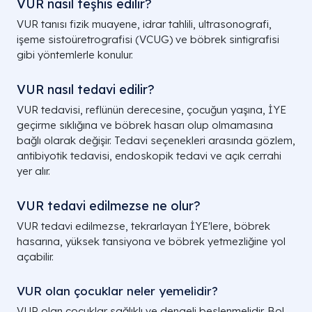
VUR nasıl teşhis edilir?
VUR tanısı fizik muayene, idrar tahlili, ultrasonografi,
işeme sistoüretrografisi (VCUG) ve böbrek sintigrafisi
gibi yöntemlerle konulur.
VUR nasıl tedavi edilir?
VUR tedavisi, reflünün derecesine, çocuğun yaşına, İYE
geçirme sıklığına ve böbrek hasarı olup olmamasına
bağlı olarak değişir. Tedavi seçenekleri arasında gözlem,
antibiyotik tedavisi, endoskopik tedavi ve açık cerrahi
yer alır.
VUR tedavi edilmezse ne olur?
VUR tedavi edilmezse, tekrarlayan İYE'lere, böbrek
hasarına, yüksek tansiyona ve böbrek yetmezliğine yol
açabilir.
VUR olan çocuklar neler yemelidir?
VUR olan çocuklar sağlıklı ve dengeli beslenmelidir. Bol