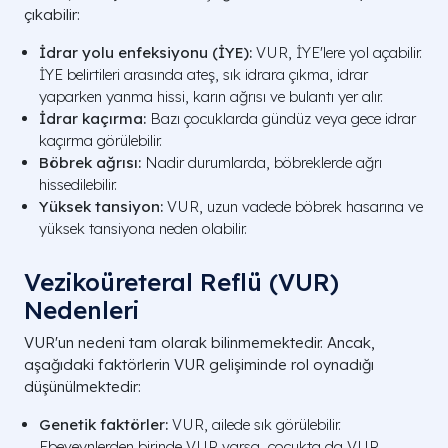
çıkabilir:
İdrar yolu enfeksiyonu (İYE):
VUR, İYE'lere yol açabilir.
İYE belirtileri arasında ateş, sık idrara çıkma, idrar
yaparken yanma hissi, karın ağrısı ve bulantı yer alır.
İdrar kaçırma:
Bazı çocuklarda gündüz veya gece idrar
kaçırma görülebilir.
Böbrek ağrısı:
Nadir durumlarda, böbreklerde ağrı
hissedilebilir.
Yüksek tansiyon:
VUR, uzun vadede böbrek hasarına ve
yüksek tansiyona neden olabilir.
Vezikoüreteral Reflü (VUR)
Nedenleri
VUR'un nedeni tam olarak bilinmemektedir. Ancak,
aşağıdaki faktörlerin VUR gelişiminde rol oynadığı
düşünülmektedir:
Genetik faktörler:
VUR, ailede sık görülebilir.
Ebeveynlerden birinde VUR varsa, çocukta da VUR