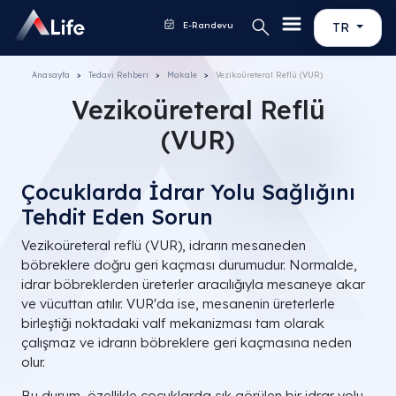
E-Randevu
TR
Anasayfa
Tedavi Rehberi
Makale
Vezikoüreteral Reflü (VUR)
Vezikoüreteral Reflü
(VUR)
Çocuklarda İdrar Yolu Sağlığını
Tehdit Eden Sorun
Vezikoüreteral reflü (VUR), idrarın mesaneden
böbreklere doğru geri kaçması durumudur. Normalde,
idrar böbreklerden üreterler aracılığıyla mesaneye akar
ve vücuttan atılır. VUR'da ise, mesanenin üreterlerle
birleştiği noktadaki valf mekanizması tam olarak
çalışmaz ve idrarın böbreklere geri kaçmasına neden
olur.
Bu durum, özellikle çocuklarda sık görülen bir idrar yolu