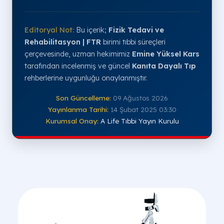
Editoryal Not:
Bu içerik;
Fizik Tedavi ve
Rehabilitasyon | FTR
birimi tıbbi süreçleri
çerçevesinde, uzman hekimimiz
Emine Yüksel Kars
tarafından incelenmiş ve güncel
Kanıta Dayalı Tıp
rehberlerine uygunluğu onaylanmıştır.
Son Güncelleme:
09 Ağustos 2026
Yayınlanma Tarihi:
14 Şubat 2025 03:30
Kurumsal Onay:
A Life Tıbbi Yayın Kurulu