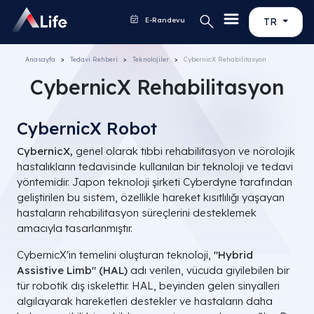
E-Randevu
TR
Anasayfa
Tedavi Rehberi
Teknolojiler
CybernicX Rehabilitasyon
CybernicX Rehabilitasyon
CybernicX Robot
CybernicX,
genel olarak tıbbi rehabilitasyon ve nörolojik
hastalıkların tedavisinde kullanılan bir teknoloji ve tedavi
yöntemidir. Japon teknoloji şirketi Cyberdyne tarafından
geliştirilen bu sistem, özellikle hareket kısıtlılığı yaşayan
hastaların rehabilitasyon süreçlerini desteklemek
amacıyla tasarlanmıştır.
CybernicX'in temelini oluşturan teknoloji,
"Hybrid
Assistive Limb" (HAL)
adı verilen, vücuda giyilebilen bir
tür robotik dış iskelettir. HAL, beyinden gelen sinyalleri
algılayarak hareketleri destekler ve hastaların daha