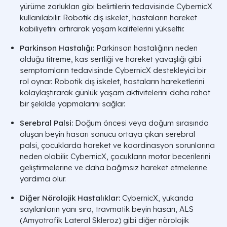
yürüme zorlukları gibi belirtilerin tedavisinde CybernicX
kullanılabilir. Robotik dış iskelet, hastaların hareket
kabiliyetini artırarak yaşam kalitelerini yükseltir.
Parkinson Hastalığı:
Parkinson hastalığının neden
olduğu titreme, kas sertliği ve hareket yavaşlığı gibi
semptomların tedavisinde CybernicX destekleyici bir
rol oynar. Robotik dış iskelet, hastaların hareketlerini
kolaylaştırarak günlük yaşam aktivitelerini daha rahat
bir şekilde yapmalarını sağlar.
Serebral Palsi:
Doğum öncesi veya doğum sırasında
oluşan beyin hasarı sonucu ortaya çıkan serebral
palsi, çocuklarda hareket ve koordinasyon sorunlarına
neden olabilir. CybernicX, çocukların motor becerilerini
geliştirmelerine ve daha bağımsız hareket etmelerine
yardımcı olur.
Diğer Nörolojik Hastalıklar:
CybernicX, yukarıda
sayılanların yanı sıra, travmatik beyin hasarı, ALS
(Amyotrofik Lateral Skleroz) gibi diğer nörolojik