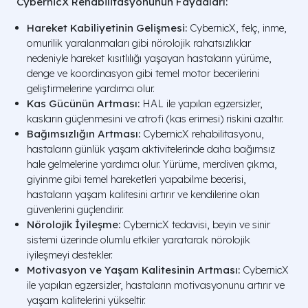
CybernicX Rehabilitasyonunun Faydaları:
Hareket Kabiliyetinin Gelişmesi:
CybernicX, felç, inme,
omurilik yaralanmaları gibi nörolojik rahatsızlıklar
nedeniyle hareket kısıtlılığı yaşayan hastaların yürüme,
denge ve koordinasyon gibi temel motor becerilerini
geliştirmelerine yardımcı olur.
Kas Gücünün Artması:
HAL ile yapılan egzersizler,
kasların güçlenmesini ve atrofi (kas erimesi) riskini azaltır.
Bağımsızlığın Artması:
CybernicX rehabilitasyonu,
hastaların günlük yaşam aktivitelerinde daha bağımsız
hale gelmelerine yardımcı olur. Yürüme, merdiven çıkma,
giyinme gibi temel hareketleri yapabilme becerisi,
hastaların yaşam kalitesini artırır ve kendilerine olan
güvenlerini güçlendirir.
Nörolojik İyileşme:
CybernicX tedavisi, beyin ve sinir
sistemi üzerinde olumlu etkiler yaratarak nörolojik
iyileşmeyi destekler.
Motivasyon ve Yaşam Kalitesinin Artması:
CybernicX
ile yapılan egzersizler, hastaların motivasyonunu artırır ve
yaşam kalitelerini yükseltir.