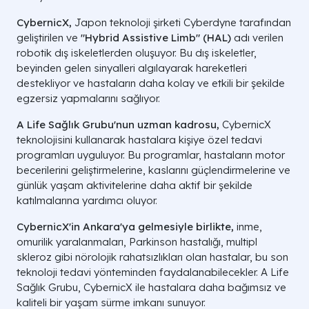
CybernicX,
Japon teknoloji şirketi Cyberdyne tarafından
geliştirilen ve
"Hybrid Assistive Limb" (HAL)
adı verilen
robotik dış iskeletlerden oluşuyor. Bu dış iskeletler,
beyinden gelen sinyalleri algılayarak hareketleri
destekliyor ve hastaların daha kolay ve etkili bir şekilde
egzersiz yapmalarını sağlıyor.
A Life Sağlık Grubu'nun uzman kadrosu,
CybernicX
teknolojisini kullanarak hastalara kişiye özel tedavi
programları uyguluyor. Bu programlar, hastaların motor
becerilerini geliştirmelerine, kaslarını güçlendirmelerine ve
günlük yaşam aktivitelerine daha aktif bir şekilde
katılmalarına yardımcı oluyor.
CybernicX'in Ankara'ya gelmesiyle birlikte,
inme,
omurilik yaralanmaları, Parkinson hastalığı, multipl
skleroz gibi nörolojik rahatsızlıkları olan hastalar, bu son
teknoloji tedavi yönteminden faydalanabilecekler. A Life
Sağlık Grubu, CybernicX ile hastalara daha bağımsız ve
kaliteli bir yaşam sürme imkanı sunuyor.