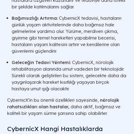
hastalara özgüven kazandırır ve tedaviye daha istekli
bir şekilde katılmalarını sağlar.
Bağımsızlığı Artırma:
CybernicX tedavisi, hastaların
günlük yaşam aktivitelerinde daha bağımsız hale
gelmelerine yardımcı olur. Yürüme, merdiven çıkma,
giyinme gibi temel hareketleri yapabilme becerisi,
hastaların yaşam kalitesini artırır ve kendilerine olan
güvenlerini güçlendirir.
Geleceğin Tedavi Yöntemi:
CybernicX, nörolojik
rehabilitasyon alanında umut vadeden bir teknolojidir.
Sürekli olarak geliştirilen bu sistem, gelecekte daha da
yaygınlaşarak hareket kısıtlılığı yaşayan birçok
hastaya umut ışığı olacaktır.
CybernicX'in bu önemli özellikleri sayesinde,
nörolojik
rahatsızlıkları olan hastalar,
daha aktif, bağımsız ve
kaliteli bir yaşam sürme şansına sahip olabilirler.
CybernicX Hangi Hastalıklarda