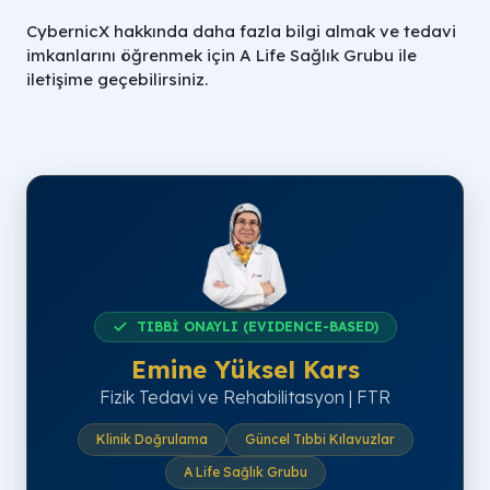
CybernicX hakkında daha fazla bilgi almak ve tedavi
imkanlarını öğrenmek için A Life Sağlık Grubu ile
iletişime geçebilirsiniz.
TIBBİ ONAYLI (EVIDENCE-BASED)
Emine Yüksel Kars
Fizik Tedavi ve Rehabilitasyon | FTR
Klinik Doğrulama
Güncel Tıbbi Kılavuzlar
A Life Sağlık Grubu