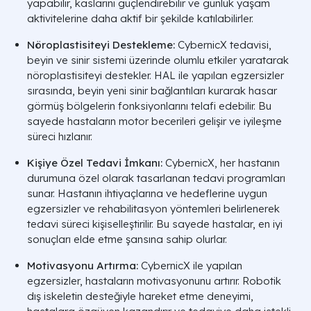
yapabilir, kaslarını güçlendirebilir ve günlük yaşam
aktivitelerine daha aktif bir şekilde katılabilirler.
Nöroplastisiteyi Destekleme:
CybernicX tedavisi,
beyin ve sinir sistemi üzerinde olumlu etkiler yaratarak
nöroplastisiteyi destekler. HAL ile yapılan egzersizler
sırasında, beyin yeni sinir bağlantıları kurarak hasar
görmüş bölgelerin fonksiyonlarını telafi edebilir. Bu
sayede hastaların motor becerileri gelişir ve iyileşme
süreci hızlanır.
Kişiye Özel Tedavi İmkanı:
CybernicX, her hastanın
durumuna özel olarak tasarlanan tedavi programları
sunar. Hastanın ihtiyaçlarına ve hedeflerine uygun
egzersizler ve rehabilitasyon yöntemleri belirlenerek
tedavi süreci kişiselleştirilir. Bu sayede hastalar, en iyi
sonuçları elde etme şansına sahip olurlar.
Motivasyonu Artırma:
CybernicX ile yapılan
egzersizler, hastaların motivasyonunu artırır. Robotik
dış iskeletin desteğiyle hareket etme deneyimi,