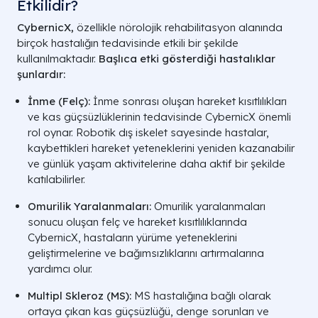
Etkilidir?
CybernicX,
özellikle nörolojik rehabilitasyon alanında
birçok hastalığın tedavisinde etkili bir şekilde
kullanılmaktadır.
Başlıca etki gösterdiği hastalıklar
şunlardır:
İnme (Felç):
İnme sonrası oluşan hareket kısıtlılıkları
ve kas güçsüzlüklerinin tedavisinde CybernicX önemli
rol oynar. Robotik dış iskelet sayesinde hastalar,
kaybettikleri hareket yeteneklerini yeniden kazanabilir
ve günlük yaşam aktivitelerine daha aktif bir şekilde
katılabilirler.
Omurilik Yaralanmaları:
Omurilik yaralanmaları
sonucu oluşan felç ve hareket kısıtlılıklarında
CybernicX, hastaların yürüme yeteneklerini
geliştirmelerine ve bağımsızlıklarını artırmalarına
yardımcı olur.
Multipl Skleroz (MS):
MS hastalığına bağlı olarak
ortaya çıkan kas güçsüzlüğü, denge sorunları ve