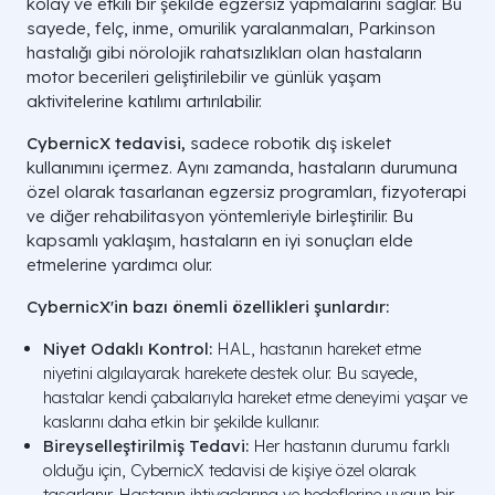
kolay ve etkili bir şekilde egzersiz yapmalarını sağlar. Bu
sayede, felç, inme, omurilik yaralanmaları, Parkinson
hastalığı gibi nörolojik rahatsızlıkları olan hastaların
motor becerileri geliştirilebilir ve günlük yaşam
aktivitelerine katılımı artırılabilir.
CybernicX tedavisi,
sadece robotik dış iskelet
kullanımını içermez. Aynı zamanda, hastaların durumuna
özel olarak tasarlanan egzersiz programları, fizyoterapi
ve diğer rehabilitasyon yöntemleriyle birleştirilir. Bu
kapsamlı yaklaşım, hastaların en iyi sonuçları elde
etmelerine yardımcı olur.
CybernicX'in bazı önemli özellikleri şunlardır:
Niyet Odaklı Kontrol:
HAL, hastanın hareket etme
niyetini algılayarak harekete destek olur. Bu sayede,
hastalar kendi çabalarıyla hareket etme deneyimi yaşar ve
kaslarını daha etkin bir şekilde kullanır.
Bireyselleştirilmiş Tedavi:
Her hastanın durumu farklı
olduğu için, CybernicX tedavisi de kişiye özel olarak
tasarlanır. Hastanın ihtiyaçlarına ve hedeflerine uygun bir