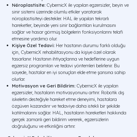
Nöroplastisite:
CybernicX ile yapılan egzersizler, beyin ve
sinir sistemi üzerinde olumlu etkiler yaratarak
nöroplastisiteyi destekler. HAL ile yapılan tekrarlı
hareketler, beyinde yeni sinir bağlantıları kurulmasını
sağlar ve hasar görmüş bölgelerin fonksiyonlarını telafi
etmesine yardımcı olur.
Kişiye Özel Tedavi:
Her hastanın durumu farklı olduğu
için, CybernicX rehabilitasyonu da kişiye özel olarak
tasarlanır. Hastanın ihtiyaçlarına ve hedeflerine uygun
egzersiz programları ve tedavi yöntemleri belirlenir. Bu
sayede, hastalar en iyi sonuçları elde etme şansına sahip
olurlar.
Motivasyon ve Geri Bildirim:
CybernicX ile yapılan
egzersizler, hastaların motivasyonunu artırır. Robotik dış
iskeletin desteğiyle hareket etme deneyimi, hastalara
özgüven kazandırır ve tedaviye daha istekli bir şekilde
katılmalarını sağlar. HAL, hastaların hareketleri hakkında
gerçek zamanlı geri bildirim vererek, egzersizlerin
doğruluğunu ve etkinliğini artırır.