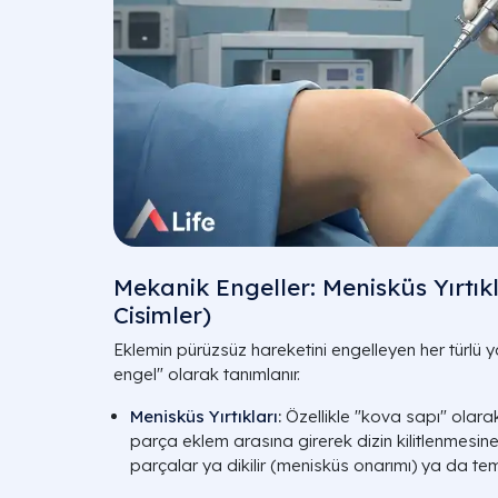
Mekanik Engeller: Menisküs Yırtık
Cisimler)
Eklemin pürüzsüz hareketini engelleyen her türlü
engel" olarak tanımlanır.
Menisküs Yırtıkları
:
Özellikle "kova sapı" olarak t
parça eklem arasına girerek dizin kilitlenmesine
parçalar ya dikilir (menisküs onarımı) ya da tem