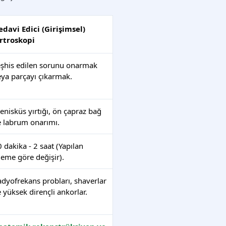
edavi Edici (Girişimsel)
rtroskopi
eşhis edilen sorunu onarmak
eya parçayı çıkarmak.
nisküs yırtığı, ön çapraz bağ
e labrum onarımı.
 dakika - 2 saat (Yapılan
leme göre değişir).
adyofrekans probları, shaverlar
 yüksek dirençli ankorlar.