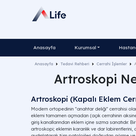
Anasayfa
Kurumsal
Hastane
Anasayfa
Tedavi Rehberi
Cerrahi İşlemler
Artroskopi Ne
Artroskopi (Kapalı Eklem Cerr
Modern ortopedinin "anahtar deliği" cerrahisi ola
eklemi tamamen açmadan (açık cerrahinin aksine)
giriş kanallarından eklem içine sızma sanatıdır. Bir
artroskopi; eklemin karanlık ve dar labirentlerini, 
aydınlatarak tüm patolojileri doğrudan görme ve