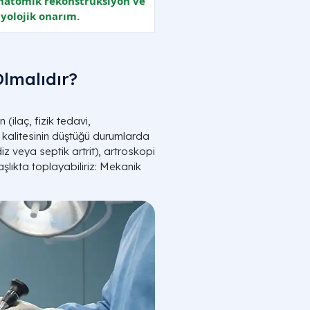
natomik rekonstrüksiyon ve
iyolojik onarım.
Olmalıdır?
 (ilaç, fizik tedavi,
 kalitesinin düştüğü durumlarda
diz veya septik artrit), artroskopi
başlıkta toplayabiliriz: Mekanik