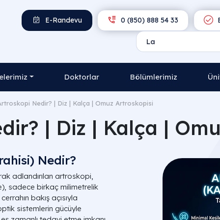
E-Randevu
0 (850) 888 54 33
E
lerimiz
Doktorlar
Bölümlerimiz
Üni
Artroskopi Nedir? | Diz | Kalça | Omuz Artroskopisi
dir? | Diz | Kalça | Omu
ahisi) Nedir?
rak adlandırılan artroskopi,
, sadece birkaç milimetrelik
 cerrahın bakış açısıyla
optik sistemlerin gücüyle
 eş zamanlı tedavi etme imkanı