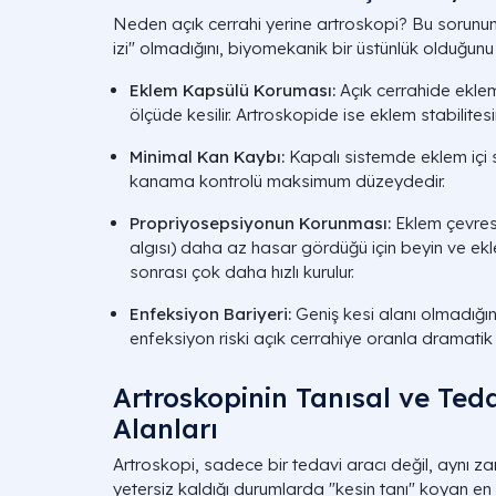
Neden açık cerrahi yerine artroskopi? Bu sorunu
izi" olmadığını, biyomekanik bir üstünlük olduğunu
Eklem Kapsülü Koruması:
Açık cerrahide eklem
ölçüde kesilir. Artroskopide ise eklem stabilites
Minimal Kan Kaybı:
Kapalı sistemde eklem içi süre
kanama kontrolü maksimum düzeydedir.
Propriyosepsiyonun Korunması:
Eklem çevresi
algısı) daha az hasar gördüğü için beyin ve ekl
sonrası çok daha hızlı kurulur.
Enfeksiyon Bariyeri:
Geniş kesi alanı olmadığı
enfeksiyon riski açık cerrahiye oranla dramatik 
Artroskopinin Tanısal ve Ted
Alanları
Artroskopi, sadece bir tedavi aracı değil, aynı 
yetersiz kaldığı durumlarda "kesin tanı" koyan en g