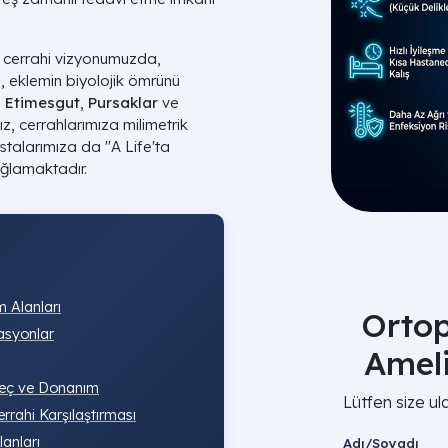
i cerrahi vizyonumuzda,
, eklemin biyolojik ömrünü
.
Etimesgut
,
Pursaklar
ve
z, cerrahlarımıza milimetrik
stalarımıza da "A Life'ta
ağlamaktadır.
m Alanları
Ortop
asyonlar
Amel
üreç ve Donanım
Lütfen size ul
rrahi Karşılaştırması
anları
Adı/Soyadı