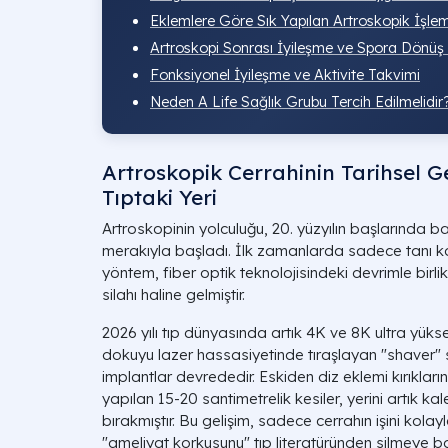
Eklemlere Göre Sık Yapılan Artroskopik İşlem
Artroskopi Sonrası İyileşme ve Spora Dönüş 
Fonksiyonel İyileşme ve Aktivite Takvimi
Neden A Life Sağlık Grubu Tercih Edilmelidir
Artroskopik Cerrahinin Tarihsel G
Tıptaki Yeri
Artroskopinin yolculuğu, 20. yüzyılın başlarında b
merakıyla başladı. İlk zamanlarda sadece tanı k
yöntem, fiber optik teknolojisindeki devrimle birl
silahı haline gelmiştir.
2026 yılı tıp dünyasında artık 4K ve 8K ultra yük
dokuyu lazer hassasiyetinde tıraşlayan "shaver" s
implantlar devrededir. Eskiden diz eklemi kırıkl
yapılan 15-20 santimetrelik kesiler, yerini artık k
bırakmıştır. Bu gelişim, sadece cerrahın işini kol
"ameliyat korkusunu" tıp literatüründen silmeye ba