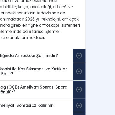
n sık diz ve omuz eklemlerinde
birlikte; kalça, ayak bileği, el bileği ve
lerindeki sorunların tedavisinde de
anılmaktadır. 2026 yılı teknolojisi, artık çok
lara girebilen "iğne artroskopi" sistemleri
lemlerinde dahi tanısal işlemler
e olanak tanımaktadır.
tığında Artroskopi Şart mıdır?
opisi ile Kas Sıkışması ve Yırtıklar
 Edilir?
ağ (ÖÇB) Ameliyatı Sonrası Spora
önülür?
meliyatı Sonrası İz Kalır mı?