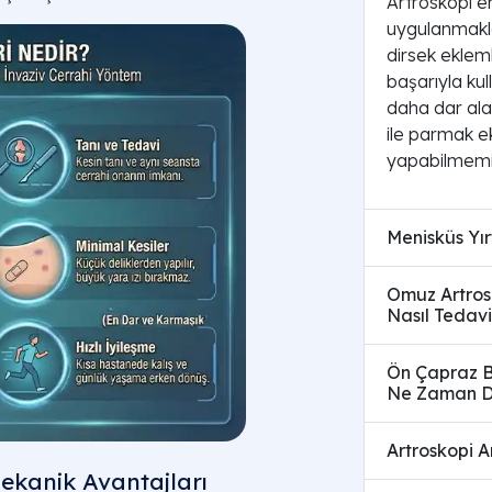
Artroskopi e
uygulanmakla 
dirsek eklem
başarıyla kull
daha dar alan
ile parmak ek
yapabilmemiz
Menisküs Yır
Omuz Artrosk
Nasıl Tedavi
Ön Çapraz B
Ne Zaman D
Artroskopi A
ekanik Avantajları