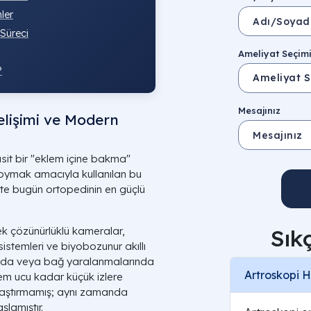
ler
Süreci
Ameliyat Seçim
?
Mesajınız
elişimi ve Modern
asit bir "eklem içine bakma"
oymak amacıyla kullanılan bu
ikte bugün ortopedinin en güçlü
sek çözünürlüklü kameralar,
Sık
istemleri ve biyobozunur akıllı
arında veya bağ yaralanmalarında
Artroskopi 
alem ucu kadar küçük izlere
aylaştırmamış; aynı zamanda
şlamıştır.