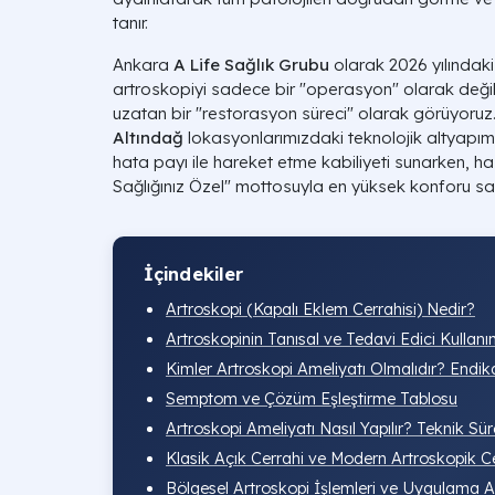
tanır.
Ankara
A Life Sağlık Grubu
olarak 2026 yılındak
artroskopiyi sadece bir "operasyon" olarak değil
uzatan bir "restorasyon süreci" olarak görüyoruz
Altındağ
lokasyonlarımızdaki teknolojik altyapımı
hata payı ile hareket etme kabiliyeti sunarken, ha
Sağlığınız Özel" mottosuyla en yüksek konforu s
İçindekiler
Artroskopi (Kapalı Eklem Cerrahisi) Nedir?
Artroskopinin Tanısal ve Tedavi Edici Kullanı
Kimler Artroskopi Ameliyatı Olmalıdır? Endik
Semptom ve Çözüm Eşleştirme Tablosu
Artroskopi Ameliyatı Nasıl Yapılır? Teknik S
Klasik Açık Cerrahi ve Modern Artroskopik Ce
Bölgesel Artroskopi İşlemleri ve Uygulama Al