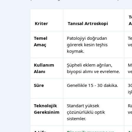
T
Kriter
Tanısal Artroskopi
A
Temel
Patolojiyi doğrudan
T
Amaç
görerek kesin teşhis
v
koymak.
Kullanım
Şüpheli eklem ağrıları,
Me
Alanı
biyopsi alımı ve evreleme.
v
Süre
Genellikle 15 - 30 dakika.
30
iş
Teknolojik
Standart yüksek
R
Gereksinim
çözünürlüklü optik
ve
sistemler.