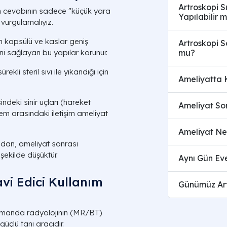
Artroskopi 
n cevabının sadece "küçük yara
Yapılabilir m
 vurgulamalıyız.
 kapsülü ve kaslar geniş
Artroskopi S
ini sağlayan bu yapılar korunur.
mu?
kli steril sıvı ile yıkandığı için
Ameliyatta K
ndeki sinir uçları (hareket
Ameliyat So
em arasındaki iletişim ameliyat
Ameliyat Ne
ndan, ameliyat sonrası
şekilde düşüktür.
Aynı Gün Eve
avi Edici Kullanım
Günümüz Art
zamanda radyolojinin (MR/BT)
üçlü tanı aracıdır.