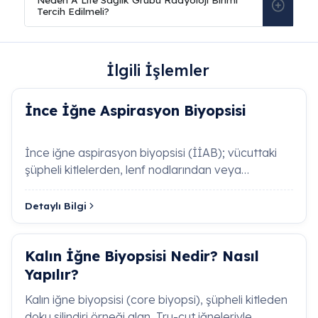
İlgili İşlemler
Sıkça Sorulan Sorular
İnce İğne Aspirasyon Biyopsisi
MR Görüntülemede Artefakt Nedir, Çekim
İnce iğne aspirasyon biyopsisi (İİAB); vücuttaki
Kalitesini Nasıl Etkiler?
şüpheli kitlelerden, lenf nodlarından veya
şişliklerden çok ince bir iğne …
Artefakt
; hastanın vücudundaki implantlar, protezl
Detaylı Bilgi
veya çekim esnasındaki milimetrik hareketler
nedeniyle görüntünün üzerinde sinsi şekilde oluşan
gerçeği yansıtmayan yapay çizgiler ve
Kalın İğne Biyopsisi Nedir? Nasıl
gölgelenmelerdir. Anatominin tahlil edilmesini
Yapılır?
zorlaştırarak tanısal netliği sinsi bozar.
Engellenmesinde, hastanın çekim boyunca
Kalın iğne biyopsisi (core biyopsi), şüpheli kitleden
hareketsiz kalması ve radyoloji ünitesinde metal
doku silindiri örneği alan, Tru-cut iğneleriyle