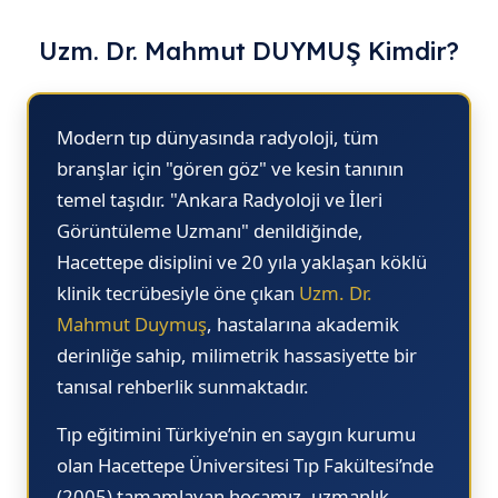
Uzm. Dr. Mahmut DUYMUŞ Kimdir?
Modern tıp dünyasında radyoloji, tüm
branşlar için "gören göz" ve kesin tanının
temel taşıdır.
"Ankara Radyoloji ve İleri
Görüntüleme Uzmanı"
denildiğinde,
Hacettepe disiplini ve 20 yıla yaklaşan köklü
klinik tecrübesiyle öne çıkan
Uzm. Dr.
Mahmut Duymuş
, hastalarına akademik
derinliğe sahip, milimetrik hassasiyette bir
tanısal rehberlik sunmaktadır.
Tıp eğitimini Türkiye’nin en saygın kurumu
olan
Hacettepe Üniversitesi Tıp Fakültesi’nde
(2005) tamamlayan hocamız, uzmanlık