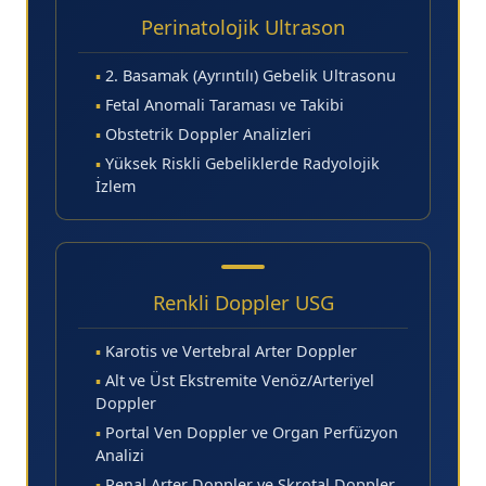
Perinatolojik Ultrason
▪
2. Basamak (Ayrıntılı) Gebelik Ultrasonu
▪
Fetal Anomali Taraması ve Takibi
▪
Obstetrik Doppler Analizleri
▪
Yüksek Riskli Gebeliklerde Radyolojik
İzlem
Renkli Doppler USG
▪
Karotis ve Vertebral Arter Doppler
▪
Alt ve Üst Ekstremite Venöz/Arteriyel
Doppler
▪
Portal Ven Doppler ve Organ Perfüzyon
Analizi
▪
Renal Arter Doppler ve Skrotal Doppler