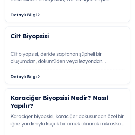
eliminasyon protokollerinin eksiksiz kurgulanması
uygulanan minimal invaziv bi…
poliklinik başarısı adına şarttır.
Detaylı Bilgi
Kontrastlı MR İncelemesinde Gadolinyum
Cilt Biyopsisi
Maddesi Neden Kullanılır?
Cilt biyopsisi, deride saptanan şüpheli bir
MR Artrografi Nedir, Klasik Eklem
Emarlarından Farkı Nedir?
oluşumdan, döküntüden veya lezyondan
mikroskobik inceleme yapılmak üzer…
Çok Kesitli Bilgisayarlı Tomografide (MDCT)
Detaylı Bilgi
Kesit Sayısı Neden Önemlidir?
Beyin Anevrizması Teşhisinde MR Anjiyografi
Karaciğer Biyopsisi Nedir? Nasıl
(MRA) Nasıl Bir Kolaylık Sağlar?
Yapılır?
Karaciğer biyopsisi, karaciğer dokusundan özel bir
Dinamik Karaciğer BT/MR İncelemesi Nedir,
iğne yardımıyla küçük bir örnek alınarak mikroskop
Tümör Teşhisinde Nasıl İşler?
altında inc…