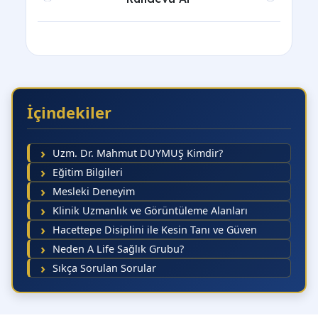
İçindekiler
Uzm. Dr. Mahmut DUYMUŞ Kimdir?
Önceki 5 Gün
Sonraki 
Eğitim Bilgileri
Mesleki Deneyim
Klinik Uzmanlık ve Görüntüleme Alanları
Hacettepe Disiplini ile Kesin Tanı ve Güven
Randevu Al
Neden A Life Sağlık Grubu?
Sıkça Sorulan Sorular