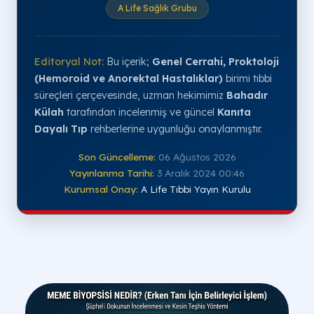
A Life Sağlık Grubu
Editoryal Not:
Bu içerik;
Genel Cerrahi, Proktoloji
(Hemoroid ve Anorektal Hastalıklar)
birimi tıbbi
süreçleri çerçevesinde, uzman hekimimiz
Bahadır
Külah
tarafından incelenmiş ve güncel
Kanıta
Dayalı Tıp
rehberlerine uygunluğu onaylanmıştır.
Son Güncelleme:
06 Ağustos 2026
Yayınlanma Tarihi:
3 Aralık 2024 00:46
Kurumsal Onay:
A Life Tıbbi Yayın Kurulu