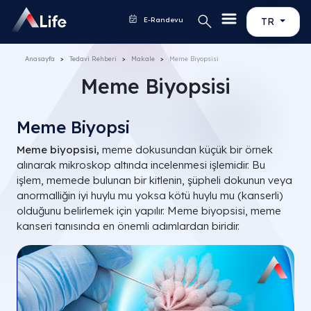
E-Randevu
TR
Anasayfa
Tedavi Rehberi
Makale
Meme Biyopsisi
Meme Biyopsisi
Meme Biyopsi
Meme biyopsisi,
meme dokusundan küçük bir örnek
alınarak mikroskop altında incelenmesi işlemidir. Bu
işlem, memede bulunan bir kitlenin, şüpheli dokunun veya
anormalliğin iyi huylu mu yoksa kötü huylu mu (kanserli)
olduğunu belirlemek için yapılır. Meme biyopsisi, meme
kanseri tanısında en önemli adımlardan biridir.