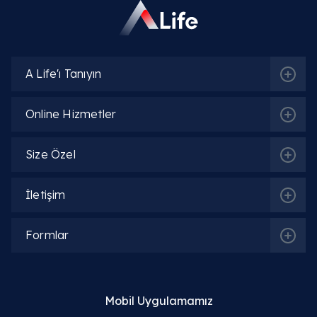
A Life'ı Tanıyın
Online Hizmetler
İlgili Bölümler
Size Özel
Genel Cerrahi
İletişim
Radyoloji (Tıbbi Görüntüleme)
Formlar
İlgili Hekimler
Mobil Uygulamamız