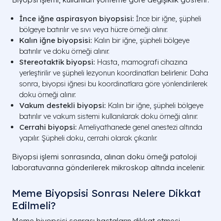
İnce iğne aspirasyon biyopsisi:
İnce bir iğne, şüpheli
bölgeye batırılır ve sıvı veya hücre örneği alınır.
Kalın iğne biyopsisi:
Kalın bir iğne, şüpheli bölgeye
batırılır ve doku örneği alınır.
Stereotaktik biyopsi:
Hasta, mamografi cihazına
yerleştirilir ve şüpheli lezyonun koordinatları belirlenir. Daha
sonra, biyopsi iğnesi bu koordinatlara göre yönlendirilerek
doku örneği alınır.
Vakum destekli biyopsi:
Kalın bir iğne, şüpheli bölgeye
batırılır ve vakum sistemi kullanılarak doku örneği alınır.
Cerrahi biyopsi:
Ameliyathanede genel anestezi altında
yapılır. Şüpheli doku, cerrahi olarak çıkarılır.
Biyopsi işlemi sonrasında, alınan doku örneği patoloji
laboratuvarına gönderilerek mikroskop altında incelenir.
Meme Biyopsisi Sonrası Nelere Dikkat
Edilmeli?
Meme biyopsisi sonrası hastaların dikkat etmesi