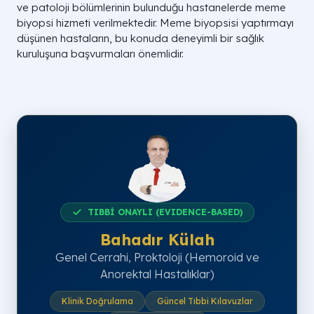
ve patoloji bölümlerinin bulunduğu hastanelerde meme
biyopsi hizmeti verilmektedir. Meme biyopsisi yaptırmayı
düşünen hastaların, bu konuda deneyimli bir sağlık
kuruluşuna başvurmaları önemlidir.
TIBBİ ONAYLI (EVIDENCE-BASED)
Bahadır Külah
Genel Cerrahi, Proktoloji (Hemoroid ve
Anorektal Hastalıklar)
Klinik Doğrulama
Güncel Tıbbi Kılavuzlar