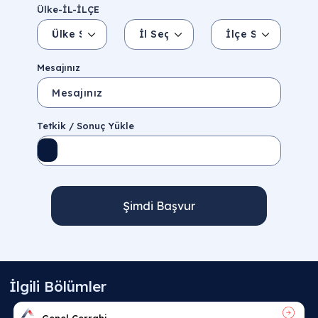
Ülke-İL-İLÇE
Ülke Seçin
İl Seçin
İlçe Seçin
İl/Şehir
Eyalet/Bölge
Mesajınız
Tetkik / Sonuç Yükle
Şimdi Başvur