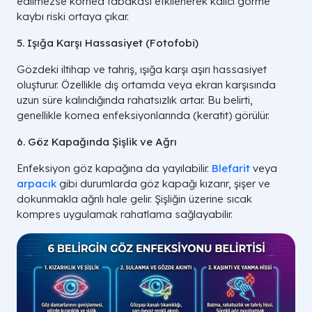
edilmezse kornea tabakası etkilenerek kalıcı görme
kaybı riski ortaya çıkar.
5. Işığa Karşı Hassasiyet (Fotofobi)
Gözdeki iltihap ve tahriş, ışığa karşı aşırı hassasiyet
oluşturur. Özellikle dış ortamda veya ekran karşısında
uzun süre kalındığında rahatsızlık artar. Bu belirti,
genellikle kornea enfeksiyonlarında (keratit) görülür.
6. Göz Kapağında Şişlik ve Ağrı
Enfeksiyon göz kapağına da yayılabilir.
Blefarit
veya
arpacık
gibi durumlarda göz kapağı kızarır, şişer ve
dokunmakla ağrılı hale gelir. Şişliğin üzerine sıcak
kompres uygulamak rahatlama sağlayabilir.