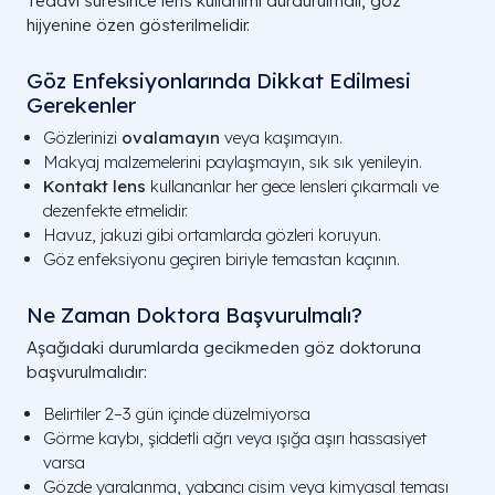
Tedavi süresince lens kullanımı durdurulmalı, göz
hijyenine özen gösterilmelidir.
Göz Enfeksiyonlarında Dikkat Edilmesi
Gerekenler
Gözlerinizi
ovalamayın
veya kaşımayın.
Makyaj malzemelerini paylaşmayın, sık sık yenileyin.
Kontakt lens
kullananlar her gece lensleri çıkarmalı ve
dezenfekte etmelidir.
Havuz, jakuzi gibi ortamlarda gözleri koruyun.
Göz enfeksiyonu geçiren biriyle temastan kaçının.
Ne Zaman Doktora Başvurulmalı?
Aşağıdaki durumlarda gecikmeden göz doktoruna
başvurulmalıdır:
Belirtiler 2–3 gün içinde düzelmiyorsa
Görme kaybı, şiddetli ağrı veya ışığa aşırı hassasiyet
varsa
Gözde yaralanma, yabancı cisim veya kimyasal teması