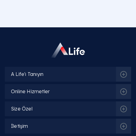
Göz sağlığını tehdit eden göz enfeksiyonu
neden olur ve göz neden enfeksiyon kapar?
Gözün dış katmanlarında beliren göz
enfeksiyonu belirtileri nelerdir?
Gözün koruyucu kalkanı olan göz kapağı
enfeksiyonu neden olur?
A Life'ı Tanıyın
Toplum sağlığını ilgilendiren göz enfeksiyonu
bulaşıcı mı sorusunun yanıtı nedir?
Online Hizmetler
Çocuk hekimliğinde izlenen çocuklarda göz
enfeksiyonu neden olur?
Size Özel
Bebeklik döneminde sıkça görülen bebeklerde
göz enfeksiyonu neden olur?
İletişim