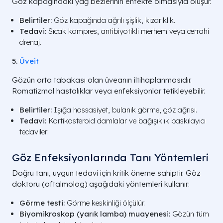
Göz kapağındaki yağ bezlerinin enfekte olmasıyla oluşur.
Belirtiler:
Göz kapağında ağrılı şişlik, kızarıklık.
Tedavi:
Sıcak kompres, antibiyotikli merhem veya cerrahi
drenaj.
5.
Üveit
Gözün orta tabakası olan üveanın iltihaplanmasıdır.
Romatizmal hastalıklar veya enfeksiyonlar tetikleyebilir.
Belirtiler:
Işığa hassasiyet, bulanık görme, göz ağrısı.
Tedavi:
Kortikosteroid damlalar ve bağışıklık baskılayıcı
tedaviler.
Göz Enfeksiyonlarında Tanı Yöntemleri
Doğru tanı, uygun tedavi için kritik öneme sahiptir. Göz
doktoru (oftalmolog) aşağıdaki yöntemleri kullanır:
Görme testi:
Görme keskinliği ölçülür.
Biyomikroskop (yarık lamba) muayenesi:
Gözün tüm