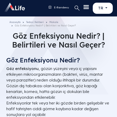
E-Randevu
TR
Anasayfa
Tedavi Rehberi
Makale
Göz Enfeksiyonu Nedir? | Belirtileri ve Nasıl Geçer?
Göz Enfeksiyonu Nedir? |
Belirtileri ve Nasıl Geçer?
Göz Enfeksiyonu Nedir?
Göz enfeksiyonu
, gözün yüzeyini veya iç yapısını
etkileyen mikroorganizmaların (bakteri, virüs, mantar
veya parazitler) neden olduğu iltihaplı bir durumdur.
Gözün dış tabakası olan konjonktiva, göz kapağı
kenarları, kornea, hatta gözün iç dokuları bile
enfeksiyondan etkilenebilir.
Enfeksiyonlar tek veya her iki gözde birden gelişebilir ve
hafif tahrişten ciddi görme kaybına kadar değişen
sonuçlara yol açabilir.