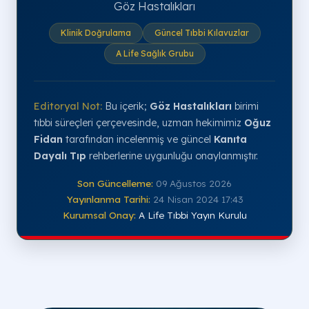
Göz Hastalıkları
Klinik Doğrulama
Güncel Tıbbi Kılavuzlar
A Life Sağlık Grubu
Editoryal Not:
Bu içerik;
Göz Hastalıkları
birimi
tıbbi süreçleri çerçevesinde, uzman hekimimiz
Oğuz
Fidan
tarafından incelenmiş ve güncel
Kanıta
Dayalı Tıp
rehberlerine uygunluğu onaylanmıştır.
Son Güncelleme:
09 Ağustos 2026
Yayınlanma Tarihi:
24 Nisan 2024 17:43
Kurumsal Onay:
A Life Tıbbi Yayın Kurulu