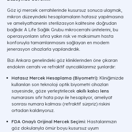
Göz içi mercek cerrahilerinde kusursuz sonuca ulaşmak,
mikron düzeyindeki hesaplamaların hatasız yapılmasına
ve ameliyathanenin sterilizasyon kalitesine doğrudan
bağlıdır. A Life Sağlık Grubu mikrocerrahi ünitelerini, bu
operasyonların sıfıra yakın risk ve maksimum hasta
konforuyla tamamlanmasını sağlayan en modern
jenerasyon cihazlarla yapılandırdık.
Bizi Ankara genelindeki göz kliniklerinden öne çıkaran
endokrin cerrahi ve refraktif ayrıcalıklarımız şunlardır:
Hatasız Mercek Hesaplama (Biyometri):
Kliniğimizde
kullanılan son teknoloji optik biyometri cihazları
sayesinde, göze yerleştirilecek
akıllı kalıcı lens
numarasını sıfır hata payı ile hesaplıyor, ameliyat
sonrası numara kalması (refraktif sürpriz) riskini
ortadan kaldırıyoruz.
FDA Onaylı Orijinal Mercek Seçimi:
Hastalarımızın
göz dokularıyla ömür boyu kusursuz uyum