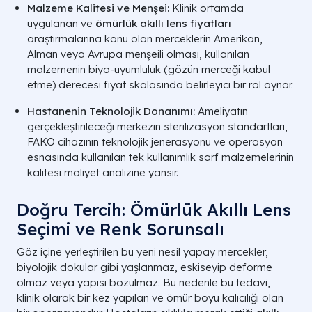
Malzeme Kalitesi ve Menşei:
Klinik ortamda
uygulanan ve
ömürlük akıllı lens fiyatları
YAŞANABİLECEK
KLİNİK KARŞILIĞI VE SEMPTOMLAR
araştırmalarına konu olan merceklerin Amerikan,
OPTİK SORUN
Alman veya Avrupa menşeili olması, kullanılan
malzemenin biyo-uyumluluk (gözün merceği kabul
Geceleri araba sürerken farların veya
Disphotopsia
etme) derecesi fiyat skalasında belirleyici bir rol oynar.
sokak lambalarının etrafında haleler (
h
(Işık Saçılması)
ve parlamalar (
glare
) görülmesi.
Hastanenin Teknolojik Donanımı:
Ameliyatın
gerçekleştirileceği merkezin sterilizasyon standartları,
Kontrast
Alacakaranlıkta veya çok loş ortamlarda
FAKO cihazının teknolojik jenerasyonu ve operasyon
Duyarlılık
renklerin ve gölgelerin canlılığında hafi
esnasında kullanılan tek kullanımlık sarf malzemelerinin
Kaybı
azalma hissedilmesi.
kalitesi maliyet analizine yansır.
Merceğin yerleştirildiği doğal dış zarın
Doğru Tercih: Ömürlük Akıllı Lens
Arka Kapsül
zamanla kalınlaşarak matlaşması (Halk
Opasifikasyonu
Seçimi ve Renk Sorunsalı
arasında: Yalancı Katarakt).
Göz içine yerleştirilen bu yeni nesil yapay mercekler,
A LIFE SAĞLIK
biyolojik dokular gibi yaşlanmaz, eskiseyip deforme
olmaz veya yapısı bozulmaz. Bu nedenle bu tedavi,
klinik olarak bir kez yapılan ve ömür boyu kalıcılığı olan