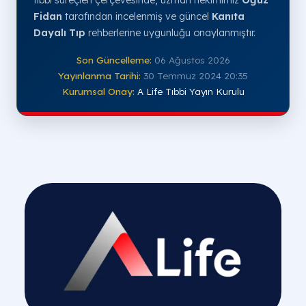
tıbbi süreçleri çerçevesinde, uzman hekimimiz
Oğuz
Fidan
tarafından incelenmiş ve güncel
Kanıta
Dayalı Tıp
rehberlerine uygunluğu onaylanmıştır.
Son Güncelleme:
06 Ağustos 2026
Yayınlanma Tarihi:
30 Temmuz 2024 20:35
Kurumsal Onay:
A Life Tıbbi Yayın Kurulu