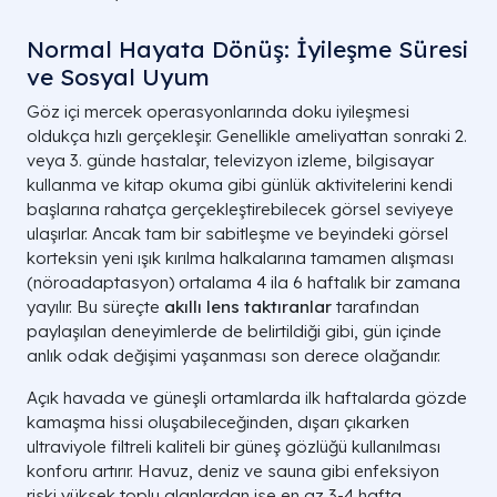
Normal Hayata Dönüş: İyileşme Süresi
ve Sosyal Uyum
Göz içi mercek operasyonlarında doku iyileşmesi
oldukça hızlı gerçekleşir. Genellikle ameliyattan sonraki 2.
veya 3. günde hastalar, televizyon izleme, bilgisayar
kullanma ve kitap okuma gibi günlük aktivitelerini kendi
başlarına rahatça gerçekleştirebilecek görsel seviyeye
ulaşırlar. Ancak tam bir sabitleşme ve beyindeki görsel
korteksin yeni ışık kırılma halkalarına tamamen alışması
(nöroadaptasyon) ortalama 4 ila 6 haftalık bir zamana
yayılır. Bu süreçte
akıllı lens taktıranlar
tarafından
paylaşılan deneyimlerde de belirtildiği gibi, gün içinde
anlık odak değişimi yaşanması son derece olağandır.
Açık havada ve güneşli ortamlarda ilk haftalarda gözde
kamaşma hissi oluşabileceğinden, dışarı çıkarken
ultraviyole filtreli kaliteli bir güneş gözlüğü kullanılması
konforu artırır. Havuz, deniz ve sauna gibi enfeksiyon
riski yüksek toplu alanlardan ise en az 3-4 hafta