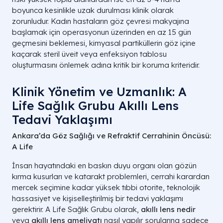
boyunca kesinlikle uzak durulması klinik olarak
zorunludur. Kadın hastaların göz çevresi makyajına
başlamak için operasyonun üzerinden en az 15 gün
geçmesini beklemesi, kimyasal partiküllerin göz içine
kaçarak steril üveit veya enfeksiyon tablosu
oluşturmasını önlemek adına kritik bir koruma kriteridir.
Klinik Yönetim ve Uzmanlık: A
Life Sağlık Grubu Akıllı Lens
Tedavi Yaklaşımı
Ankara’da Göz Sağlığı ve Refraktif Cerrahinin Öncüsü:
A Life
İnsan hayatındaki en baskın duyu organı olan gözün
kırma kusurları ve katarakt problemleri, cerrahi karardan
mercek seçimine kadar yüksek tıbbi otorite, teknolojik
hassasiyet ve kişiselleştirilmiş bir tedavi yaklaşımı
gerektirir. A Life Sağlık Grubu olarak,
akıllı lens nedir
veya
akıllı lens ameliyatı
nasıl yapılır sorularına sadece