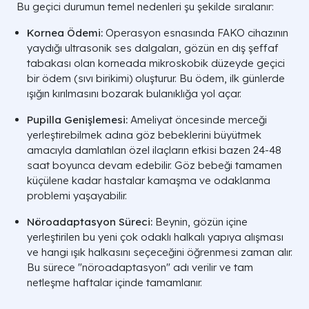
Bu geçici durumun temel nedenleri şu şekilde sıralanır:
Kornea Ödemi:
Operasyon esnasında FAKO cihazının
yaydığı ultrasonik ses dalgaları, gözün en dış şeffaf
tabakası olan korneada mikroskobik düzeyde geçici
bir ödem (sıvı birikimi) oluşturur. Bu ödem, ilk günlerde
ışığın kırılmasını bozarak bulanıklığa yol açar.
Pupilla Genişlemesi:
Ameliyat öncesinde merceği
yerleştirebilmek adına göz bebeklerini büyütmek
amacıyla damlatılan özel ilaçların etkisi bazen 24-48
saat boyunca devam edebilir. Göz bebeği tamamen
küçülene kadar hastalar kamaşma ve odaklanma
problemi yaşayabilir.
Nöroadaptasyon Süreci:
Beynin, gözün içine
yerleştirilen bu yeni çok odaklı halkalı yapıya alışması
ve hangi ışık halkasını seçeceğini öğrenmesi zaman alır.
Bu sürece "nöroadaptasyon" adı verilir ve tam
netleşme haftalar içinde tamamlanır.