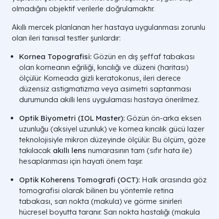
olmadığını objektif verilerle doğrulamaktır.
Akıllı mercek planlanan her hastaya uygulanması zorunlu
olan ileri tanısal testler şunlardır:
Kornea Topografisi:
Gözün en dış şeffaf tabakası
olan korneanın eğriliği, kırıcılığı ve düzeni (haritası)
ölçülür. Korneada gizli keratokonus, ileri derece
düzensiz astigmatizma veya asimetri saptanması
durumunda akıllı lens uygulaması hastaya önerilmez.
Optik Biyometri (
IOL Master
):
Gözün ön-arka eksen
uzunluğu (
aksiyel uzunluk
) ve kornea kırıcılık gücü lazer
teknolojisiyle mikron düzeyinde ölçülür. Bu ölçüm, göze
takılacak
akıllı lens
numarasının tam (sıfır hata ile)
hesaplanması için hayati önem taşır.
Optik Koherens Tomografi (
OCT
):
Halk arasında göz
tomografisi olarak bilinen bu yöntemle retina
tabakası, sarı nokta (
makula
) ve görme sinirleri
KLİNİK
hücresel boyutta taranır. Sarı nokta hastalığı (
makula
PARAMETRE /
AKILLI LENS TEDAVİSİ (GÖZ İÇİ)