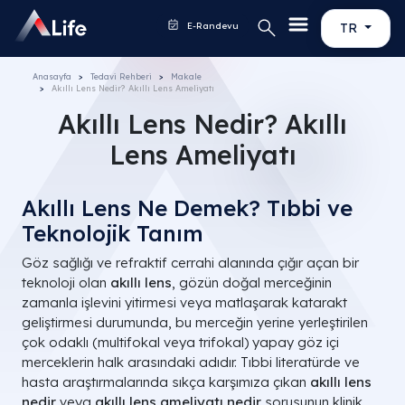
E-Randevu
TR
Anasayfa
Tedavi Rehberi
Makale
Akıllı Lens Nedir? Akıllı Lens Ameliyatı​
Akıllı Lens Nedir? Akıllı
Lens Ameliyatı​
Akıllı Lens Ne Demek? Tıbbi ve
Teknolojik Tanım
Göz sağlığı ve refraktif cerrahi alanında çığır açan bir
teknoloji olan
akıllı lens
, gözün doğal merceğinin
zamanla işlevini yitirmesi veya matlaşarak katarakt
geliştirmesi durumunda, bu merceğin yerine yerleştirilen
çok odaklı (multifokal veya trifokal) yapay göz içi
merceklerin halk arasındaki adıdır. Tıbbi literatürde ve
hasta araştırmalarında sıkça karşımıza çıkan
akıllı lens
nedir
veya
akıllı lens ameliyatı nedir
sorusunun klinik