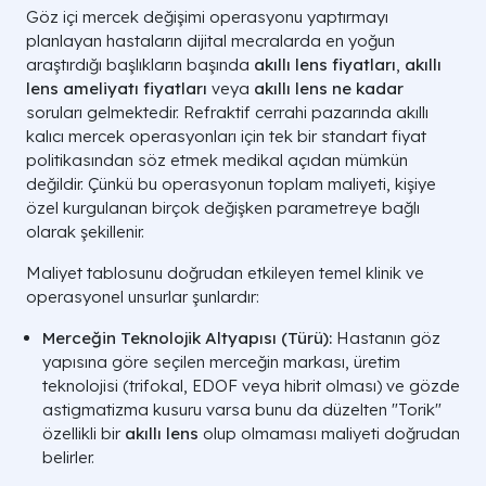
Göz içi mercek değişimi operasyonu yaptırmayı
planlayan hastaların dijital mecralarda en yoğun
araştırdığı başlıkların başında
akıllı lens fiyatları
,
akıllı
lens ameliyatı fiyatları
veya
akıllı lens ne kadar
soruları gelmektedir. Refraktif cerrahi pazarında akıllı
kalıcı mercek operasyonları için tek bir standart fiyat
politikasından söz etmek medikal açıdan mümkün
değildir. Çünkü bu operasyonun toplam maliyeti, kişiye
özel kurgulanan birçok değişken parametreye bağlı
olarak şekillenir.
Maliyet tablosunu doğrudan etkileyen temel klinik ve
operasyonel unsurlar şunlardır:
Merceğin Teknolojik Altyapısı (Türü):
Hastanın göz
yapısına göre seçilen merceğin markası, üretim
teknolojisi (trifokal, EDOF veya hibrit olması) ve gözde
astigmatizma kusuru varsa bunu da düzelten "Torik"
özellikli bir
akıllı lens
olup olmaması maliyeti doğrudan
belirler.