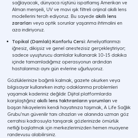
sağlayacak, dünyaca rüştünü ispatlamış Amerikan ve
Alman menşeili, UV ve mavi ışık filtreli orijinal akıllı lens
modellerini tercih ediyoruz. Bu sayede
akıllı lens
zararları
veya optik sorunlar yaşanma ihtimalini en
aza indiriyoruz.
Topikal (Damlalı) Konforlu Cersi:
Ameliyatlarımızı
iğnesiz, dikişsiz ve genel anestezisiz gerçekleştiriyor;
sadece uyuşturucu damlalar kullanarak 10-15 dakika
içinde tamamladığımız operasyonun ardından
hastalarımızı aynı gün evlerine uğurluyoruz.
Gözlüklerinize bağımlı kalmak, gazete okurken veya
bilgisayar kullanırken inatçı odaklanma problemleri
yaşamak kaderiniz değildir. Dijital platformlarda
karşılaştığınız
akıllı lens taktıranların yorumları
ve
başarı hikayelerini kendi hayatınıza taşımak, A Life Sağlık
Grubu’nun güvenilir tanı cihazları ve alanında uzman göz
cerrahisi kadrosuyla tanışarak gözlerinizde ömürlük
netliği başlatmak için merkezlerimizden hemen muayene
randevusu alabilirsiniz.