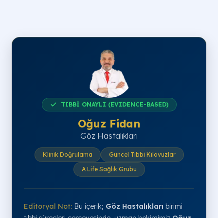
TIBBİ ONAYLI (EVIDENCE-BASED)
Oğuz Fidan
Göz Hastalıkları
Klinik Doğrulama
Güncel Tıbbi Kılavuzlar
A Life Sağlık Grubu
Editoryal Not:
Bu içerik;
Göz Hastalıkları
birimi