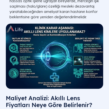
hassas optik işlerle uğraşan bireylerde, merceğin ışık
saçılması (
halo/glare
) özelliği mesleki dezavantaj
yaratabileceğinden ameliyat kararı hastanın konfor
beklentisine göre yeniden değerlendirilmelidir.
Maliyet Analizi: Akıllı Lens
Fiyatları Neye Göre Belirlenir?