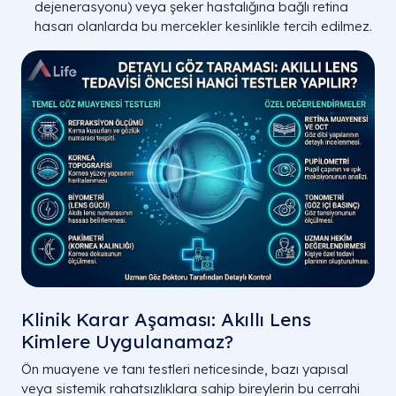
dejenerasyonu
) veya şeker hastalığına bağlı retina
ÖZELLİK
hasarı olanlarda bu mercekler kesinlikle tercih edilmez.
Uygulanan Göz
Gözün içindeki doğal mercek tabakas
Bölgesi
Odaklanma
Yakın, orta ve uzak mesafeleri göz
Kabiliyeti
netleştirir.
Katarakt Gelişimi
Ameliyat olan gözde yaşam boyu b
Durumu
daha katarakt oluşmaz.
Uygun Yaş
Genellikle 40-45 yaş ve üzeri bireyler.
Grubu
A LIFE SAĞLIK
Klinik Karar Aşaması: Akıllı Lens
Kimlere Uygulanamaz?
Ön muayene ve tanı testleri neticesinde, bazı yapısal
veya sistemik rahatsızlıklara sahip bireylerin bu cerrahi