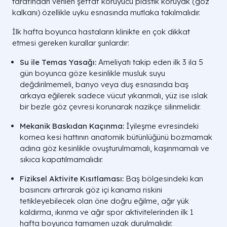
tarafından verilen şeffaf koruyucu plastik koruyak (göz
kalkanı) özellikle uyku esnasında mutlaka takılmalıdır.
İlk hafta boyunca hastaların klinikte en çok dikkat
etmesi gereken kurallar şunlardır:
Su ile Temas Yasağı:
Ameliyatı takip eden ilk 3 ila 5
gün boyunca göze kesinlikle musluk suyu
değdirilmemeli, banyo veya duş esnasında baş
arkaya eğilerek sadece vücut yıkanmalı, yüz ise ıslak
bir bezle göz çevresi korunarak nazikçe silinmelidir.
Mekanik Baskıdan Kaçınma:
İyileşme evresindeki
kornea kesi hattının anatomik bütünlüğünü bozmamak
adına göz kesinlikle ovuşturulmamalı, kaşınmamalı ve
sıkıca kapatılmamalıdır.
Fiziksel Aktivite Kısıtlaması:
Baş bölgesindeki kan
basıncını artırarak göz içi kanama riskini
tetikleyebilecek olan öne doğru eğilme, ağır yük
kaldırma, ıkınma ve ağır spor aktivitelerinden ilk 1
hafta boyunca tamamen uzak durulmalıdır.