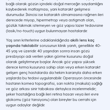
bağlı olarak gözün içindeki doğal merceğin saydamlığını
kaybederek matlaşması, yani katarakt gelişmesi
durumudur. İkincisi ise kataraktı olmamasına rağmen ileri
derecede miyop, hipermetrop veya astigmatı olan,
gözlük takmak istemeyen ve göz yapısı lazer tedavisine
(lasik/no-touch) uygun bulunmayan hastalardır.
Yaş sınırı kriterlerine odaklanıldığında
akıllı lens kaç
yaşında takılabilir
sorusunun klinik yanıtı, genellikle 40-
45 yaş ve üzeridir. 40 yaşından sonra insan gözü
presbiyopi adı verilen yakın görme kusurunu doğal
olarak geliştirmeye başlar. Ancak göz yapısı yüksek
derece kırma kusuruna sahip olan veya erken katarakt
gelişen genç hastalarda da hekim kararıyla daha erken
yaşlarda bu tedavi uygulanabilir. Operasyon öncesinde
hastanın kornea topografisi, sarı nokta (makula) sağlığı
ve göz arkası sinir tabakası detaylıca incelenmelidir;
şeker hastalığına bağlı ileri retina hasarı veya ileri evre
glokomu (göz tansiyonu) olan bireyler bu cerrahi için
uygun adaylar değildir.