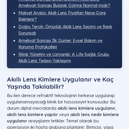
Ameliyatı Sonrası Bulanık Görme Normal midir?
Maliyet Analizi: Akıllı Lens Fiyatları Neye Göre
Belirlenir?
Doğru Tercih: Ömürlük Akıllı Lens Seçimi ve Renk
Sorunsalı
Ameliyat Sonrası İlk Günler: Evsel Bakım ve
Koruma Protokolleri
Klinik Yönetim ve Uzmanlık: A Life Sağlık Grubu
Akıllı Lens Tedavi Yaklaşımı
Akıllı Lens Kimlere Uygulanır ve Kaç
Yaşında Takılabilir?
Bu ileri derece refraktif teknolojinin herkese uygulanıp
uygulanamayacağı klinik bir hassasiyet konusudur. Bu
durum dijital mecralarda
akıllı lens kimlere uygulanır
,
akıllı lens kimlere yapılır
veya
akıllı lens nedir kimlere
uygulanır
arayışlarını tetikler. Temel olarak bu
operasyon iki hasta grubuna planlanır: Birincisi, yaşa