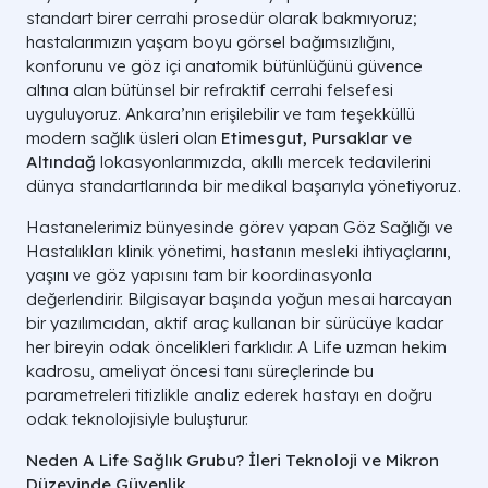
standart birer cerrahi prosedür olarak bakmıyoruz;
hastalarımızın yaşam boyu görsel bağımsızlığını,
konforunu ve göz içi anatomik bütünlüğünü güvence
altına alan bütünsel bir refraktif cerrahi felsefesi
uyguluyoruz. Ankara’nın erişilebilir ve tam teşekküllü
modern sağlık üsleri olan
Etimesgut, Pursaklar ve
Altındağ
lokasyonlarımızda, akıllı mercek tedavilerini
dünya standartlarında bir medikal başarıyla yönetiyoruz.
Hastanelerimiz bünyesinde görev yapan Göz Sağlığı ve
Hastalıkları klinik yönetimi, hastanın mesleki ihtiyaçlarını,
yaşını ve göz yapısını tam bir koordinasyonla
değerlendirir. Bilgisayar başında yoğun mesai harcayan
bir yazılımcıdan, aktif araç kullanan bir sürücüye kadar
her bireyin odak öncelikleri farklıdır. A Life uzman hekim
kadrosu, ameliyat öncesi tanı süreçlerinde bu
parametreleri titizlikle analiz ederek hastayı en doğru
odak teknolojisiyle buluşturur.
Neden A Life Sağlık Grubu? İleri Teknoloji ve Mikron
Düzeyinde Güvenlik