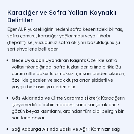
Karaciğer ve Safra Yolları Kaynaklı
Belirtiler
Eğer ALP yüksekliğinin nedeni safra kesenizdeki bir taş,
safra çamuru, karaciğer yağlanması veya iltihabı
(hepatit) ise, vücudunuz safra akışının bozulduğunu şu
sert sinyallerle belli eder:
Gece Uykudan Uyandıran Kaşıntı:
Özellikle safra
yolları tıkandığında, safra tuzları deri altına birikir. Bu
durum cillte döküntü olmaksızın, insanı çileden çıkaran,
özellikle geceleri ve sıcak duşta artan şiddetli ve
yaygın bir kaşıntıya neden olur.
Göz Aklarında ve Ciltte Sararma (İkter):
Karaciğerin
işleyemediği bilirubin maddesi kana karışarak önce
gözün beyaz kısımlarını, ardından tüm cildi belirgin bir
sarı tona boyar.
Sağ Kaburga Altında Baskı ve Ağrı:
Karnınızın sağ