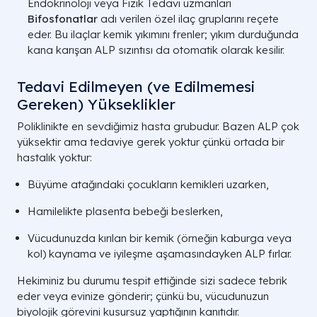
Endokrinoloji veya Fizik Tedavi uzmanları
Bifosfonatlar
adı verilen özel ilaç gruplarını reçete
eder. Bu ilaçlar kemik yıkımını frenler; yıkım durduğunda
kana karışan ALP sızıntısı da otomatik olarak kesilir.
Tedavi Edilmeyen (ve Edilmemesi
Gereken) Yükseklikler
Poliklinikte en sevdiğimiz hasta grubudur. Bazen ALP çok
yüksektir ama tedaviye gerek yoktur çünkü ortada bir
hastalık yoktur:
Büyüme atağındaki çocukların kemikleri uzarken,
Hamilelikte plasenta bebeği beslerken,
Vücudunuzda kırılan bir kemik (örneğin kaburga veya
kol) kaynama ve iyileşme aşamasındayken ALP fırlar.
Hekiminiz bu durumu tespit ettiğinde sizi sadece tebrik
eder veya evinize gönderir; çünkü bu, vücudunuzun
biyolojik görevini kusursuz yaptığının kanıtıdır.