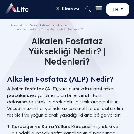
E-Randevu
TR
Anasayfa
Tedavi Rehberi
Makale
Alkalen Fosfataz Yüksekliği Nedir? | Nedenleri?
Alkalen Fosfataz
Yüksekliği Nedir? |
Nedenleri?
Alkalen Fosfataz (ALP) Nedir?
Alkalen fosfataz (ALP),
vücudumuzdaki proteinleri
parçalamaya yardımcı olan bir enzimdir. Kan
dolaşımında sürekli olarak belirli bir miktarda bulunur.
Vücudumuzun her yerinde az çok üretilse de, asıl üretim
tesisleri ve yoğun olarak yaşadığı iki ana bölge vardır:
Karaciğer ve Safra Yolları:
Karaciğerin içindeki ve
dışındaki o incecik safra kanallarının duvarlarında