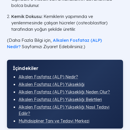
bolca bulunur.
Kemik Dokusu:
Kemiklerin yapımında ve
yenilenmesinde çalışan hücreler (osteoblastlar)
tarafından yoğun şekilde üretilir.
(Daha Fazla Bilgi için,
Alkalen Fosfataz (ALP)
Nedir?
Sayfamızı Ziyaret Edebilirsiniz.)
İçindekiler
Alkalen Fosfataz (ALP) Nedir?
Alkalen Fosfataz (ALP) Yüksekliği
Alkalen Fosfataz (ALP) Yüksekliği Neden Olur?
Alkalen Fosfataz (ALP) Yüksekliği Belirtileri
Alkalen Fosfataz (ALP) Yüksekliği Nasıl Tedavi
Edilir?
Multidisipliner Tanı ve Tedavi Merkezi