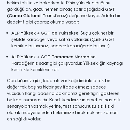
hekim tahlilinize bakarken ALP'nin yüksek olduğunu
gördüğü an, gözü hemen birkaç satır aşağıdaki
GGT
(Gama Glutamil Transferaz)
değerine kayar. Adeta bir
dedektif gibi çapraz okuma yapar:
ALP Yüksek + GGT de Yüksekse:
Suçlu çok net bir
şekilde karaciğer veya safra yollarıdır. (Çünkü GGT
kemikte bulunmaz, sadece karaciğerde bulunur).
ALP Yüksek + GGT Tamamen Normalse:
Karaciğeriniz saat gibi çalışıyordur. Yüksekliğin kaynağı
kesinlikle kemiklerinizdir.
Gördüğünüz gibi, laboratuvar kağıdındaki o tek bir
değer tek başına hiçbir şey ifade etmez; sadece
vücudun hangi odasına bakmamız gerektiğini gösteren
bir kapı numarasıdır. Kendi kendinize internetten hastalık
senaryoları yazmak yerine, test sonucunuzu sizi fiziki
olarak muayene eden hekiminize bırakmak her zaman
en sağlıklı yoldur.