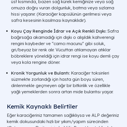
üst kısmında, bazen sağ kürek kemiğinize veya sağ
omuza doğru vuran dolgunluk, batma veya sızlama
hissi yaşanır. (Karaciğer kapsülünün gerilmesi veya
safra kesesinin kasılması kaynaklıdır).
Koyu Çay Renginde İdrar ve Açık Renkli Dışkı:
Safra
bağırsağa akamadığı için dışkı o alışıldık kahverengi
rengini kaybeder ve "camcı macunu" gibi soluk,
gri/beyaz bir renk alır. Vücuttan atılamayan atıklar
böbreklere yöneldiği için idrar rengi ise koyu demli çay
veya kola rengine döner.
Kronik Yorgunluk ve Bulantı:
Karaciğer toksinleri
süzmekte zorlandığı için hasta gün boyu süren,
dinlenmekle geçmeyen ağır bir bitkinlik ve özellikle
yağlı yemeklerden sonra artan mide bulantısı yaşar.
Kemik Kaynaklı Belirtiler
Eğer karaciğeriniz tamamen sağlıklıysa ve ALP değeriniz
kemik dokusundaki hızlı bir yıkım/yapım sürecinden