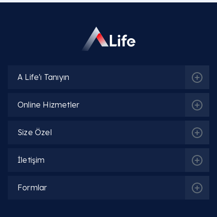
Biyokimya kartlarında beliren alkalen fosfataz
yüksekliği nedir ve ne demek?
Alkalen fosfataz yüksekliği nedir
,
alkalen fosfata
yüksekliği ne demek
veya
kanda alkalen fosfata
yüksekliği nedir
? Karaciğer, safra yolları, kemik ve
plasentada bulunan ALP enziminin kandaki
A Life'ı Tanıyın
seviyesinin referans değerlerin üzerine çıkmasıdır.
Alkalen fosfataz yüksekliği
, organ veya dokulard
Online Hizmetler
harabiyet, safra akışında engellenme veya kemik
yapımında aşırı hızlanma olduğunu gösteren teme
bir biyokimyasal işarettir.
Size Özel
İletişim
Laboratuvar analizlerinde kanda alkalen
fosfataz yüksekliği ve alkalen fosfataz alp
yüksekliği neden olur?
Formlar
Vücut sisteminde gelişen alkalen fosfataz
yüksekliği belirtileri nelerdir?