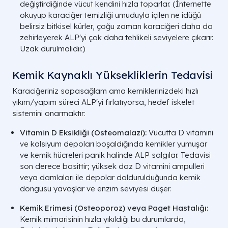
değiştirdiğinde vücut kendini hızla toparlar.
(İnternette
okuyup karaciğer temizliği umuduyla içilen ne idüğü
belirsiz bitkisel kürler, çoğu zaman karaciğeri daha da
zehirleyerek ALP'yi çok daha tehlikeli seviyelere çıkarır.
Uzak durulmalıdır.)
Kemik Kaynaklı Yüksekliklerin Tedavisi
Karaciğeriniz sapasağlam ama kemiklerinizdeki hızlı
yıkım/yapım süreci ALP'yi fırlatıyorsa, hedef iskelet
sistemini onarmaktır:
Vitamin D Eksikliği (Osteomalazi):
Vücutta D vitamini
ve kalsiyum depoları boşaldığında kemikler yumuşar
ve kemik hücreleri panik halinde ALP salgılar. Tedavisi
son derece basittir; yüksek doz D vitamini ampulleri
veya damlaları ile depolar doldurulduğunda kemik
döngüsü yavaşlar ve enzim seviyesi düşer.
Kemik Erimesi (Osteoporoz) veya Paget Hastalığı:
Kemik mimarisinin hızla yıkıldığı bu durumlarda,