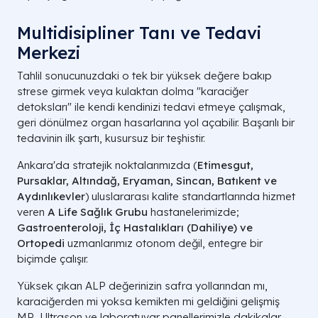
Multidisipliner Tanı ve Tedavi
Merkezi
Tahlil sonucunuzdaki o tek bir yüksek değere bakıp
strese girmek veya kulaktan dolma "karaciğer
detoksları" ile kendi kendinizi tedavi etmeye çalışmak,
geri dönülmez organ hasarlarına yol açabilir. Başarılı bir
tedavinin ilk şartı, kusursuz bir teşhistir.
Ankara'da stratejik noktalarımızda (
Etimesgut,
Pursaklar, Altındağ, Eryaman, Sincan, Batıkent ve
Aydınlıkevler
) uluslararası kalite standartlarında hizmet
veren
A Life Sağlık Grubu
hastanelerimizde;
Gastroenteroloji, İç Hastalıkları (Dahiliye) ve
Ortopedi
uzmanlarımız otonom değil, entegre bir
biçimde çalışır.
Yüksek çıkan ALP değerinizin safra yollarından mı,
karaciğerden mi yoksa kemikten mi geldiğini gelişmiş
MR, Ultrason ve laboratuvar panellerimizle dakikalar