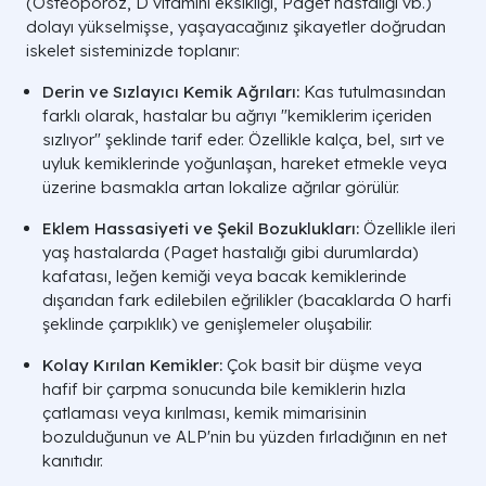
(Osteoporoz, D vitamini eksikliği, Paget hastalığı vb.)
dolayı yükselmişse, yaşayacağınız şikayetler doğrudan
iskelet sisteminizde toplanır:
Derin ve Sızlayıcı Kemik Ağrıları:
Kas tutulmasından
farklı olarak, hastalar bu ağrıyı "kemiklerim içeriden
sızlıyor" şeklinde tarif eder. Özellikle kalça, bel, sırt ve
uyluk kemiklerinde yoğunlaşan, hareket etmekle veya
üzerine basmakla artan lokalize ağrılar görülür.
Eklem Hassasiyeti ve Şekil Bozuklukları:
Özellikle ileri
yaş hastalarda (Paget hastalığı gibi durumlarda)
kafatası, leğen kemiği veya bacak kemiklerinde
dışarıdan fark edilebilen eğrilikler (bacaklarda O harfi
şeklinde çarpıklık) ve genişlemeler oluşabilir.
Kolay Kırılan Kemikler:
Çok basit bir düşme veya
hafif bir çarpma sonucunda bile kemiklerin hızla
çatlaması veya kırılması, kemik mimarisinin
bozulduğunun ve ALP'nin bu yüzden fırladığının en net
kanıtıdır.