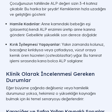
Çocuğunuzun tahlilinde ALP değeri sizin 3-4 katınız
çıkabilir. Bu harika bir şeydir! Kemiklerinin hızla uzadığını
ve geliştiğini gösterir.
Hamile Kadınlar:
Anne karnındaki bebeğin eşi
(plasenta) kendi ALP enzimini üretip anne kanına
gönderir. Gebelikte yükseklik son derece doğaldır.
Kırık İyileşmesi Yaşayanlar:
Yakın zamanda kolunuz,
bacağınız kırıldıysa veya çatladıysa, vücut oraya
kemik ören hücreleri (osteoblastlar) yığar. Bu tamirat
işlemi sırasında kana bolca ALP salgılanır.
Klinik Olarak İncelenmesi Gereken
Durumlar
Eğer büyüme çağında değilseniz veya hamilelik
durumunuz yoksa, hekiminiz o yüksekliğin kaynağını
bulmak için iki temel senaryoyu değerlendirir:
Karaciğer ve Safra Yolları Kaynaklı Sorunlar