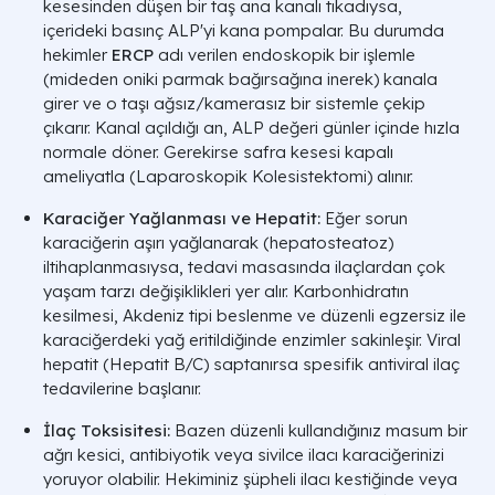
kesesinden düşen bir taş ana kanalı tıkadıysa,
içerideki basınç ALP'yi kana pompalar. Bu durumda
hekimler
ERCP
adı verilen endoskopik bir işlemle
(mideden oniki parmak bağırsağına inerek) kanala
girer ve o taşı ağsız/kamerasız bir sistemle çekip
çıkarır. Kanal açıldığı an, ALP değeri günler içinde hızla
normale döner. Gerekirse safra kesesi kapalı
ameliyatla (Laparoskopik Kolesistektomi) alınır.
Karaciğer Yağlanması ve Hepatit:
Eğer sorun
karaciğerin aşırı yağlanarak (hepatosteatoz)
iltihaplanmasıysa, tedavi masasında ilaçlardan çok
yaşam tarzı değişiklikleri yer alır. Karbonhidratın
kesilmesi, Akdeniz tipi beslenme ve düzenli egzersiz ile
karaciğerdeki yağ eritildiğinde enzimler sakinleşir. Viral
hepatit (Hepatit B/C) saptanırsa spesifik antiviral ilaç
tedavilerine başlanır.
İlaç Toksisitesi:
Bazen düzenli kullandığınız masum bir
ağrı kesici, antibiyotik veya sivilce ilacı karaciğerinizi
yoruyor olabilir. Hekiminiz şüpheli ilacı kestiğinde veya