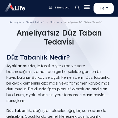
E-Randevu
TR
Anasayfa
Tedavi Rehberi
Makale
Ameliyatsız Düz Taban Tedavisi
Ameliyatsız Düz Taban
Tedavisi
Düz Tabanlık Nedir?
Ayaklarımızda,
iç tarafta yer alan ve yere
basmadığımız zaman belirgin bir şekilde görülen bir
kavis bulunur. Bu kavise ayak kemeri denir. Düz tabanlık,
bu ayak kemerinin azalması veya tamamen kaybolması
durumudur. Tıp dilinde "pes planus" olarak adlandırılan
bu durum, ayak tabanının yere tamamen basmasıyla
sonuçlanır.
Düz tabanlık,
doğuştan olabileceği gibi, sonradan da
gelişebilir. Çocuklarda genellikle esnek düz tabanlık