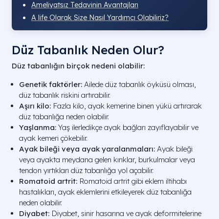
Ameliyatsız Tedavinin Avantajları
A life Olarak Size Nasıl Yardımcı Olabiliriz?
Düz Tabanlık Neden Olur?
Düz tabanlığın birçok nedeni olabilir:
Genetik faktörler:
Ailede düz tabanlık öyküsü olması,
düz tabanlık riskini artırabilir.
Aşırı kilo:
Fazla kilo, ayak kemerine binen yükü artırarak
düz tabanlığa neden olabilir.
Yaşlanma:
Yaş ilerledikçe ayak bağları zayıflayabilir ve
ayak kemeri çökebilir.
Ayak bileği veya ayak yaralanmaları:
Ayak bileği
veya ayakta meydana gelen kırıklar, burkulmalar veya
tendon yırtıkları düz tabanlığa yol açabilir.
Romatoid artrit:
Romatoid artrit gibi eklem iltihabı
hastalıkları, ayak eklemlerini etkileyerek düz tabanlığa
neden olabilir.
Diyabet:
Diyabet, sinir hasarına ve ayak deformitelerine