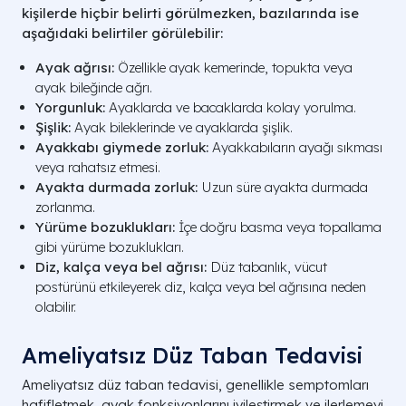
kişilerde hiçbir belirti görülmezken, bazılarında ise
aşağıdaki belirtiler görülebilir:
Ayak ağrısı:
Özellikle ayak kemerinde, topukta veya
ayak bileğinde ağrı.
Yorgunluk:
Ayaklarda ve bacaklarda kolay yorulma.
Şişlik:
Ayak bileklerinde ve ayaklarda şişlik.
Ayakkabı giymede zorluk:
Ayakkabıların ayağı sıkması
veya rahatsız etmesi.
Ayakta durmada zorluk:
Uzun süre ayakta durmada
zorlanma.
Yürüme bozuklukları:
İçe doğru basma veya topallama
gibi yürüme bozuklukları.
Diz, kalça veya bel ağrısı:
Düz tabanlık, vücut
postürünü etkileyerek diz, kalça veya bel ağrısına neden
olabilir.
Ameliyatsız Düz Taban Tedavisi
Ameliyatsız düz taban tedavisi, genellikle semptomları
hafifletmek, ayak fonksiyonlarını iyileştirmek ve ilerlemeyi