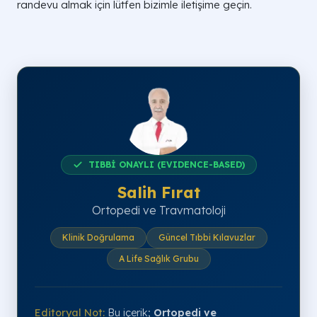
randevu almak için lütfen bizimle iletişime geçin.
TIBBİ ONAYLI (EVIDENCE-BASED)
Salih Fırat
Ortopedi ve Travmatoloji
Klinik Doğrulama
Güncel Tıbbi Kılavuzlar
A Life Sağlık Grubu
Editoryal Not:
Bu içerik;
Ortopedi ve