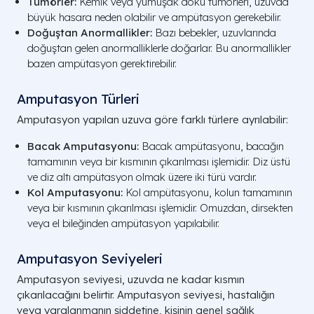
Tümörler:
Kemik veya yumuşak doku tümörleri, uzuvda
büyük hasara neden olabilir ve ampütasyon gerekebilir.
Doğuştan Anormallikler:
Bazı bebekler, uzuvlarında
doğuştan gelen anormalliklerle doğarlar. Bu anormallikler
bazen ampütasyon gerektirebilir.
Amputasyon Türleri
Amputasyon yapılan uzuva göre farklı türlere ayrılabilir:
Bacak Amputasyonu:
Bacak ampütasyonu, bacağın
tamamının veya bir kısmının çıkarılması işlemidir. Diz üstü
ve diz altı ampütasyon olmak üzere iki türü vardır.
Kol Amputasyonu:
Kol ampütasyonu, kolun tamamının
veya bir kısmının çıkarılması işlemidir. Omuzdan, dirsekten
veya el bileğinden ampütasyon yapılabilir.
Amputasyon Seviyeleri
Amputasyon seviyesi, uzuvda ne kadar kısmın
çıkarılacağını belirtir. Amputasyon seviyesi, hastalığın
veya yaralanmanın şiddetine, kişinin genel sağlık