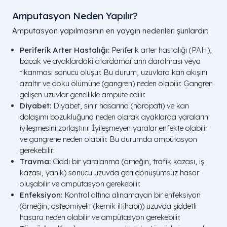
Amputasyon Neden Yapılır?
Amputasyon yapılmasının en yaygın nedenleri şunlardır:
Periferik Arter Hastalığı:
Periferik arter hastalığı (PAH),
bacak ve ayaklardaki atardamarların daralması veya
tıkanması sonucu oluşur. Bu durum, uzuvlara kan akışını
azaltır ve doku ölümüne (gangren) neden olabilir. Gangren
gelişen uzuvlar genellikle ampüte edilir.
Diyabet:
Diyabet, sinir hasarına (nöropati) ve kan
dolaşımı bozukluğuna neden olarak ayaklarda yaraların
iyileşmesini zorlaştırır. İyileşmeyen yaralar enfekte olabilir
ve gangrene neden olabilir. Bu durumda ampütasyon
gerekebilir.
Travma:
Ciddi bir yaralanma (örneğin, trafik kazası, iş
kazası, yanık) sonucu uzuvda geri dönüşümsüz hasar
oluşabilir ve ampütasyon gerekebilir.
Enfeksiyon:
Kontrol altına alınamayan bir enfeksiyon
(örneğin, osteomiyelit (kemik iltihabı)) uzuvda şiddetli
hasara neden olabilir ve ampütasyon gerekebilir.