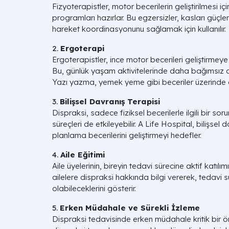
Fizyoterapistler, motor becerilerin geliştirilmesi iç
programları hazırlar. Bu egzersizler, kasları güçle
hareket koordinasyonunu sağlamak için kullanılır.
2.
Ergoterapi
Ergoterapistler, ince motor becerileri geliştirmeye yö
Bu, günlük yaşam aktivitelerinde daha bağımsız o
Yazı yazma, yemek yeme gibi beceriler üzerinde ça
3.
Bilişsel Davranış Terapisi
Dispraksi, sadece fiziksel becerilerle ilgili bir so
süreçleri de etkileyebilir. A Life Hospital, bilişsel d
planlama becerilerini geliştirmeyi hedefler.
4.
Aile Eğitimi
Aile üyelerinin, bireyin tedavi sürecine aktif katılım
ailelere dispraksi hakkında bilgi vererek, tedavi s
olabileceklerini gösterir.
5.
Erken Müdahale ve Sürekli İzleme
Dispraksi tedavisinde erken müdahale kritik bir ö