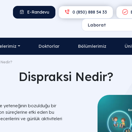
E-Randevu
0 (850) 888 54 33
E
lerimiz
Doktorlar
Bölümlerimiz
Üni
 Nedir?
Dispraksi Nedir?
e yeteneğinin bozulduğu bir
 süreçlerine etki eden bu
cerilerini ve günlük aktiviteleri