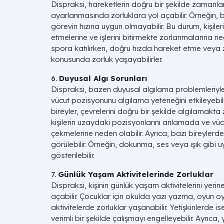
Dispraksi, hareketlerin doğru bir şekilde zamanl
ayarlanmasında zorluklara yol açabilir. Örneğin, bir
görevin hızına uygun olmayabilir. Bu durum, kişil
etmelerine ve işlerini bitirmekte zorlanmalarına ned
spora katılırken, doğru hızda hareket etme vey
konusunda zorluk yaşayabilirler.
6.
Duyusal Algı Sorunları
Dispraksi, bazen duyusal algılama problemleriyle de i
vücut pozisyonunu algılama yeteneğini etkileyebili
bireyler, çevrelerini doğru bir şekilde algılamakta
kişilerin uzaydaki pozisyonlarını anlamada ve vü
çekmelerine neden olabilir. Ayrıca, bazı bireylerd
görülebilir. Örneğin, dokunma, ses veya ışık gibi uy
gösterilebilir.
7.
Günlük Yaşam Aktivitelerinde Zorluklar
Dispraksi, kişinin günlük yaşam aktivitelerini yer
açabilir. Çocuklar için okulda yazı yazma, oyun
aktivitelerde zorluklar yaşanabilir. Yetişkinlerde is
verimli bir şekilde çalışmayı engelleyebilir. Ayrıca