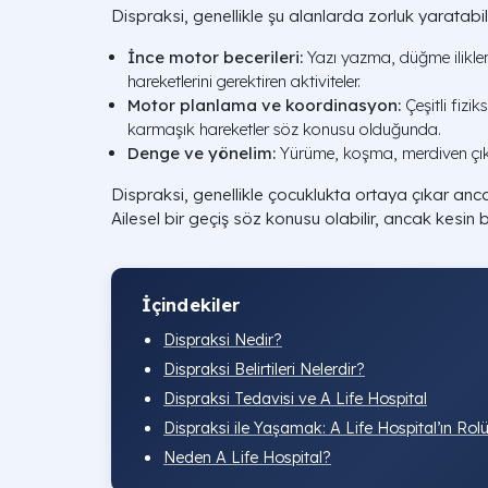
Dispraksi, genellikle şu alanlarda zorluk yaratabili
İnce motor becerileri:
Yazı yazma, düğme ilikle
hareketlerini gerektiren aktiviteler.
Motor planlama ve koordinasyon:
Çeşitli fizik
karmaşık hareketler söz konusu olduğunda.
Denge ve yönelim:
Yürüme, koşma, merdiven çık
Dispraksi, genellikle çocuklukta ortaya çıkar ancak 
Ailesel bir geçiş söz konusu olabilir, ancak kesin 
İçindekiler
Dispraksi Nedir?
Dispraksi Belirtileri Nelerdir?
Dispraksi Tedavisi ve A Life Hospital
Dispraksi ile Yaşamak: A Life Hospital’ın Rol
Neden A Life Hospital?