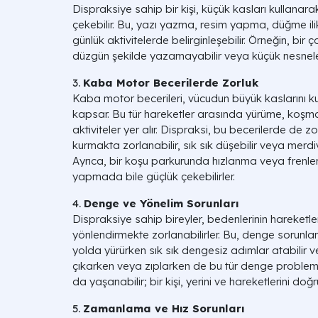
Dispraksiye sahip bir kişi, küçük kasları kullanara
çekebilir. Bu, yazı yazma, resim yapma, düğme i
günlük aktivitelerde belirginleşebilir. Örneğin, bir
düzgün şekilde yazamayabilir veya küçük nesneler
3.
Kaba Motor Becerilerde Zorluk
Kaba motor becerileri, vücudun büyük kaslarını ku
kapsar. Bu tür hareketler arasında yürüme, koşm
aktiviteler yer alır. Dispraksi, bu becerilerde de zo
kurmakta zorlanabilir, sık sık düşebilir veya merdi
Ayrıca, bir koşu parkurunda hızlanma veya frenlem
yapmada bile güçlük çekebilirler.
4.
Denge ve Yönelim Sorunları
Dispraksiye sahip bireyler, bedenlerinin hareketler
yönlendirmekte zorlanabilirler. Bu, denge sorunların
yolda yürürken sık sık dengesiz adımlar atabilir v
çıkarken veya zıplarken de bu tür denge problemler
da yaşanabilir; bir kişi, yerini ve hareketlerini doğ
5.
Zamanlama ve Hız Sorunları