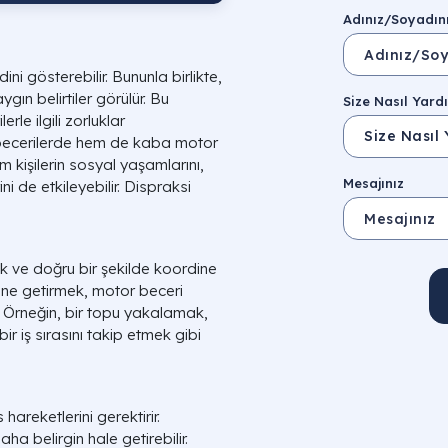
Adınız/Soyadın
ini gösterebilir. Bununla birlikte,
ın belirtiler görülür. Bu
Size Nasıl Yardı
rle ilgili zorluklar
r becerilerde hem de kaba motor
m kişilerin sosyal yaşamlarını,
Mesajınız
i de etkileyebilir. Dispraksi
ak ve doğru bir şekilde koordine
ine getirmek, motor beceri
r. Örneğin, bir topu yakalamak,
ir iş sırasını takip etmek gibi
hareketlerini gerektirir.
ha belirgin hale getirebilir.