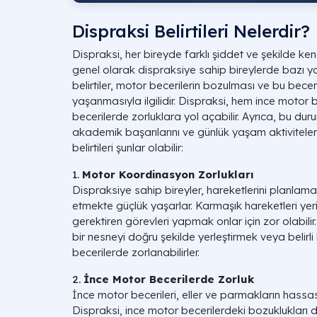
Dispraksi Belirtileri Nelerdir?
Dispraksi, her bireyde farklı şiddet ve şekilde kend
genel olarak dispraksiye sahip bireylerde bazı yayg
belirtiler, motor becerilerin bozulması ve bu becerile
yaşanmasıyla ilgilidir. Dispraksi, hem ince moto
becerilerde zorluklara yol açabilir. Ayrıca, bu duru
akademik başarılarını ve günlük yaşam aktivitelerin
belirtileri şunlar olabilir:
1.
Motor Koordinasyon Zorlukları
Dispraksiye sahip bireyler, hareketlerini planlam
etmekte güçlük yaşarlar. Karmaşık hareketleri yer
gerektiren görevleri yapmak onlar için zor olabili
bir nesneyi doğru şekilde yerleştirmek veya belirli b
becerilerde zorlanabilirler.
2.
İnce Motor Becerilerde Zorluk
İnce motor becerileri, eller ve parmakların hassas 
Dispraksi, ince motor becerilerdeki bozuklukları da