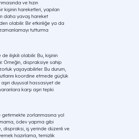
anmasında ve hızın
 kişinin hareketleri, yapılan
erin daha yavaş hareket
en olabilir. Bir etkinliğe ya da
a zamanlamayı tutturma
lişkili olabilir. Bu, kişinin
r. Örneğin, dispraksiye sahip
 zorluk yaşayabilirler. Bu durum,
cutlarını koordine etmede güçlük
e aşırı duyusal hassasiyet de
aranlara karşı aşırı tepki
ine getirmekte zorlanmasına yol
 oynama, ödev yapma gibi
e, dispraksi, iş yerinde düzenli ve
, yemek hazırlama, temizlik