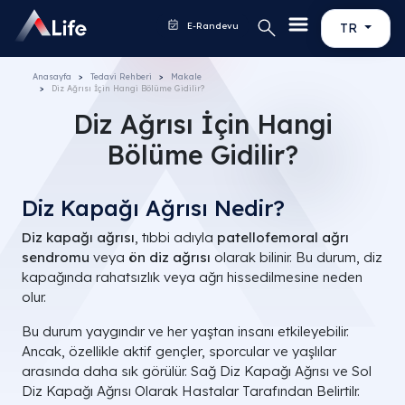
E-Randevu
TR
Anasayfa
Tedavi Rehberi
Makale
Diz Ağrısı İçin Hangi Bölüme Gidilir?
Diz Ağrısı İçin Hangi
Bölüme Gidilir?
Diz Kapağı Ağrısı Nedir?
Diz kapağı ağrısı
, tıbbi adıyla
patellofemoral ağrı
sendromu
veya
ön diz ağrısı
olarak bilinir. Bu durum, diz
kapağında rahatsızlık veya ağrı hissedilmesine neden
olur.
Bu durum yaygındır ve her yaştan insanı etkileyebilir.
Ancak, özellikle aktif gençler, sporcular ve yaşlılar
arasında daha sık görülür. Sağ Diz Kapağı Ağrısı ve Sol
Diz Kapağı Ağrısı Olarak Hastalar Tarafından Belirtilr.