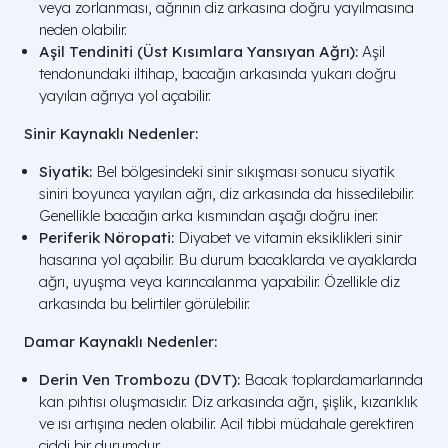
veya zorlanması, ağrının diz arkasına doğru yayılmasına
neden olabilir.
Aşil Tendiniti (Üst Kısımlara Yansıyan Ağrı):
Aşil
tendonundaki iltihap, bacağın arkasında yukarı doğru
yayılan ağrıya yol açabilir.
Sinir Kaynaklı Nedenler:
Siyatik:
Bel bölgesindeki sinir sıkışması sonucu siyatik
siniri boyunca yayılan ağrı, diz arkasında da hissedilebilir.
Genellikle bacağın arka kısmından aşağı doğru iner.
Periferik Nöropati:
Diyabet ve vitamin eksiklikleri sinir
hasarına yol açabilir. Bu durum bacaklarda ve ayaklarda
ağrı, uyuşma veya karıncalanma yapabilir. Özellikle diz
arkasında bu belirtiler görülebilir.
Damar Kaynaklı Nedenler:
Derin Ven Trombozu (DVT):
Bacak toplardamarlarında
kan pıhtısı oluşmasıdır. Diz arkasında ağrı, şişlik, kızarıklık
ve ısı artışına neden olabilir. Acil tıbbi müdahale gerektiren
ciddi bir durumdur.