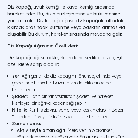
Diz kapağı, uyluk kemiği ile kaval kemiği arasında
hareket eder. Bu, dizin düzleşmesine ve bükülmesine
yardımcı olur. Diz kapağı ağrısı, diz kapağı ile altındaki
kıkırdak arasındaki sürtünme veya baskının artmasıyla
oluşabilir. Bu durum, hareket sırasında meydana gelir.
Diz Kapağı Ağrısının Özellikleri:
Diz kapağı ağrısı farklı şekillerde hissedilebilir ve çeşitli
özelliklere sahip olabilir:
Yer:
Ağrı genellikle diz kapağının önünde, altında veya
çevresinde hissedilir. Bazen dizin derinliklerinde de
hissedilebilir.
Şiddet:
Hafif bir rahatsızlıktan şiddetli ve hareket
kısıtlayıcı bir ağrıya kadar değişebilir.
Nitelik:
Künt, sızlayıcı, yanıcı veya keskin olabilir. Bazen
"gıcırdama" veya "klik" sesiyle birlikte hissedilebilir.
Zamanlama:
Aktiviteyle artan ağrı:
Merdiven inip çıkarken,
çömelirken veya diz çökerken ağrı artabilir. Uzun süre