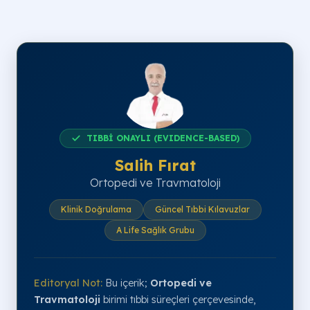
TIBBİ ONAYLI (EVIDENCE-BASED)
Salih Fırat
Ortopedi ve Travmatoloji
Klinik Doğrulama
Güncel Tıbbi Kılavuzlar
A Life Sağlık Grubu
Editoryal Not:
Bu içerik;
Ortopedi ve
Travmatoloji
birimi tıbbi süreçleri çerçevesinde,