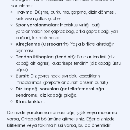
sorunlarıdır.
Travma:
Düşme, burkulma, çarpma, dizin dönmesi,
kırık veya çatlak şüphesi.
Spor yaralanmaları:
Menisküs yırtığı, bağ
yaralanmaları (ön çapraz bağ, arka çapraz bağ, yan
bağlar), kıkırdak hasarı.
Kireçlenme (Osteoartrit):
Yaşla birlikte kıkırdağın
aşınması.
Tendon iltihapları (tendinit):
Patellar tendinit (diz
kapağı altı ağrısı), kuadriseps tendiniti (diz kapağı üstü
ağrısı).
Bursit:
Diz çevresindeki sıvı dolu keseciklerin
iltihaplanması (prepatellar bursit, anserin bursiti).
Diz kapağı sorunları (patellofemoral ağrı
sendromu, diz kapağı çıkığı).
Stres kırıkları.
Dizinizde yaralanma sonrası ağrı, şişlik veya morarma
varsa, Ortopedi bölümüne gitmelisiniz. Eğer dizinizde
kilitlenme veya takılma hissi varsa, bu da önemlidir.