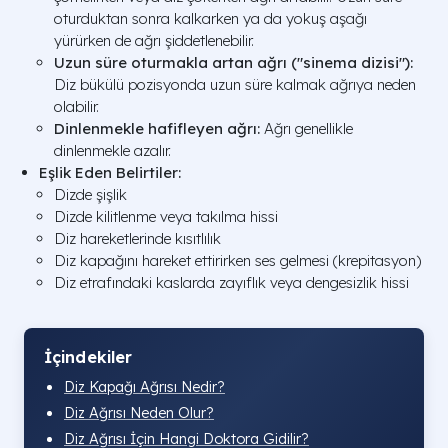
oturduktan sonra kalkarken ya da yokuş aşağı
yürürken de ağrı şiddetlenebilir.
Uzun süre oturmakla artan ağrı ("sinema dizisi"):
Diz bükülü pozisyonda uzun süre kalmak ağrıya neden
olabilir.
Dinlenmekle hafifleyen ağrı:
Ağrı genellikle
dinlenmekle azalır.
Eşlik Eden Belirtiler:
Dizde şişlik
Dizde kilitlenme veya takılma hissi
Diz hareketlerinde kısıtlılık
Diz kapağını hareket ettirirken ses gelmesi (krepitasyon)
Diz etrafındaki kaslarda zayıflık veya dengesizlik hissi
İçindekiler
Diz Kapağı Ağrısı Nedir?
Diz Ağrısı Neden Olur​?
Diz Ağrısı İçin Hangi Doktora Gidilir​?