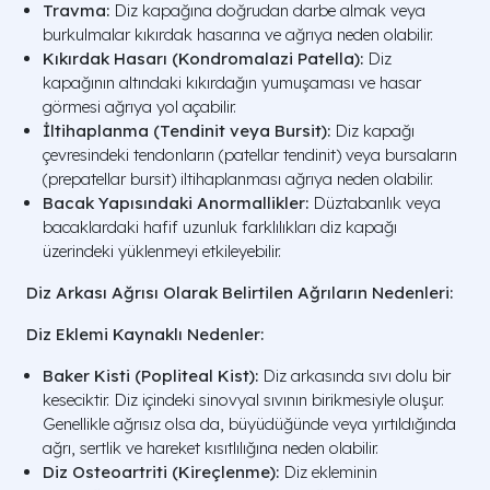
Travma:
Diz kapağına doğrudan darbe almak veya
burkulmalar kıkırdak hasarına ve ağrıya neden olabilir.
Kıkırdak Hasarı (Kondromalazi Patella):
Diz
kapağının altındaki kıkırdağın yumuşaması ve hasar
görmesi ağrıya yol açabilir.
İltihaplanma (Tendinit veya Bursit):
Diz kapağı
çevresindeki tendonların (patellar tendinit) veya bursaların
(prepatellar bursit) iltihaplanması ağrıya neden olabilir.
Bacak Yapısındaki Anormallikler:
Düztabanlık veya
bacaklardaki hafif uzunluk farklılıkları diz kapağı
üzerindeki yüklenmeyi etkileyebilir.
Diz Arkası Ağrısı Olarak Belirtilen Ağrıların Nedenleri:
Diz Eklemi Kaynaklı Nedenler:
Baker Kisti (Popliteal Kist):
Diz arkasında sıvı dolu bir
keseciktir. Diz içindeki sinovyal sıvının birikmesiyle oluşur.
Genellikle ağrısız olsa da, büyüdüğünde veya yırtıldığında
ağrı, sertlik ve hareket kısıtlılığına neden olabilir.
Diz Osteoartriti (Kireçlenme):
Diz ekleminin