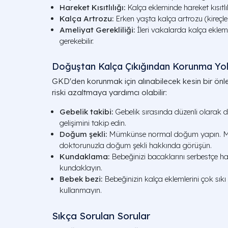
Hareket Kısıtlılığı:
Kalça ekleminde hareket kısıtlılığ
Kalça Artrozu:
Erken yaşta kalça artrozu (kireçlen
Ameliyat Gerekliliği:
İleri vakalarda kalça eklem
gerekebilir.
Doğuştan Kalça Çıkığından Korunma Yoll
GKD'den korunmak için alınabilecek kesin bir önl
riski azaltmaya yardımcı olabilir:
Gebelik takibi:
Gebelik sırasında düzenli olarak 
gelişimini takip edin.
Doğum şekli:
Mümkünse normal doğum yapın. Ma
doktorunuzla doğum şekli hakkında görüşün.
Kundaklama:
Bebeğinizi bacaklarını serbestçe har
kundaklayın.
Bebek bezi:
Bebeğinizin kalça eklemlerini çok sıkı
kullanmayın.
Sıkça Sorulan Sorular