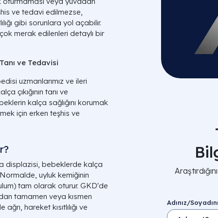
rak oturmaması veya yuvadan
şhis ve tedavi edilmezse,
lığı gibi sorunlara yol açabilir.
ok merak edilenleri detaylı bir
Tanı ve Tedavisi
disi uzmanlarımız ve ileri
lça çıkığının tanı ve
ebeklerin kalça sağlığını korumak
mek için erken teşhis ve
Bi
r?
a displazisi, bebeklerde kalça
Araştırdığı
 Normalde, uyluk kemiğinin
ulum) tam olarak oturur. GKD'de
uvadan tamamen veya kısmen
Adınız/Soyadın
ağrı, hareket kısıtlılığı ve