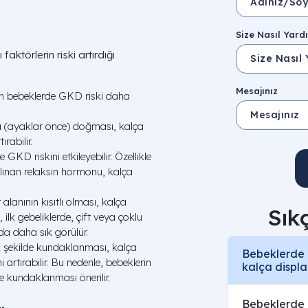
Size Nasıl Yardı
ktörlerin riski artırdığı
Mesajınız
an bebeklerde GKD riski daha
 (ayaklar önce) doğması, kalça
rabilir.
GKD riskini etkileyebilir. Özellikle
ınan relaksin hormonu, kalça
lanının kısıtlı olması, kalça
Sık
 ilk gebeliklerde, çift veya çoklu
a daha sık görülür.
k şekilde kundaklanması, kalça
Bebeklerde k
 artırabilir. Bu nedenle, bebeklerin
kalça displa
de kundaklanması önerilir.
Bebeklerde k