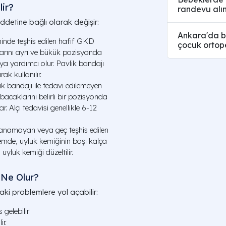
lir?
randevu alın
ddetine bağlı olarak değişir:
Ankara'da b
nde teşhis edilen hafif GKD
çocuk ortope
larını ayrı ve bükük pozisyonda
ya yardımcı olur. Pavlik bandajı
ak kullanılır.
 bandajı ile tedavi edilemeyen
 bacaklarını belirli bir pozisyonda
. Alçı tedavisi genellikle 6-12
ğlanamayan veya geç teşhis edilen
lemde, uyluk kemiğinin başı kalça
uyluk kemiği düzeltilir.
 Ne Olur?
ki problemlere yol açabilir:
gelebilir.
r.