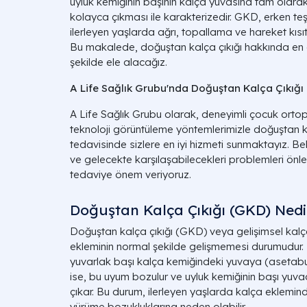
uyluk kemiğinin başının kalça yuvasına tam ola
kolayca çıkması ile karakterizedir. GKD, erken te
ilerleyen yaşlarda ağrı, topallama ve hareket kısıtlı
Bu makalede, doğuştan kalça çıkığı hakkında en ç
şekilde ele alacağız.
A Life Sağlık Grubu'nda Doğuştan Kalça Çıkığı 
A Life Sağlık Grubu olarak, deneyimli çocuk ortope
teknoloji görüntüleme yöntemlerimizle doğuştan ka
tedavisinde sizlere en iyi hizmeti sunmaktayız. B
ve gelecekte karşılaşabilecekleri problemleri önle
tedaviye önem veriyoruz.
Doğuştan Kalça Çıkığı (GKD) Nedi
Doğuştan kalça çıkığı (GKD) veya gelişimsel kalç
ekleminin normal şekilde gelişmemesi durumudur.
yuvarlak başı kalça kemiğindeki yuvaya (asetab
ise, bu uyum bozulur ve uyluk kemiğinin başı y
çıkar. Bu durum, ilerleyen yaşlarda kalça ekleminde 
yürüme bozukluklarına neden olabilir.