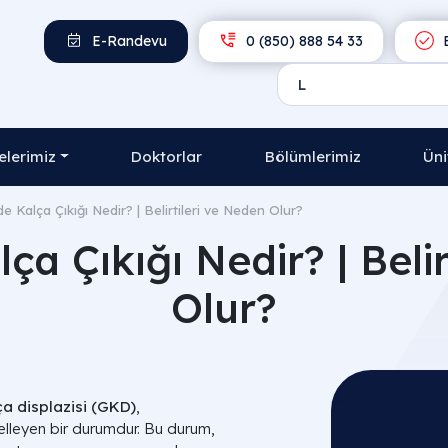
E-Randevu
0 (850) 888 54 33
E
lerimiz
Doktorlar
Bölümlerimiz
Üni
e Kalça Çıkığı Nedir? | Belirtileri ve Neden Olur?
ça Çıkığı Nedir? | Belir
Olur?
ça displazisi (GKD)
,
elleyen bir durumdur. Bu durum,