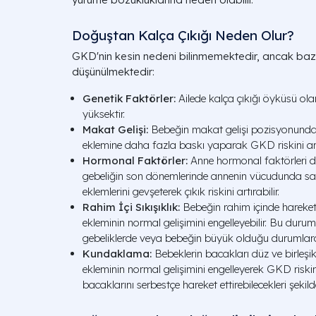
Doğuştan Kalça Çıkığı Neden Olur?
GKD'nin kesin nedeni bilinmemektedir, ancak bazı fa
düşünülmektedir:
Genetik Faktörler:
Ailede kalça çıkığı öyküsü ol
yüksektir.
Makat Gelişi:
Bebeğin makat gelişi pozisyonunda
eklemine daha fazla baskı yaparak GKD riskini artı
Hormonal Faktörler:
Anne hormonal faktörleri de 
gebeliğin son dönemlerinde annenin vücudunda sal
eklemlerini gevşeterek çıkık riskini artırabilir.
Rahim İçi Sıkışıklık:
Bebeğin rahim içinde hareket a
ekleminin normal gelişimini engelleyebilir. Bu durum,
gebeliklerde veya bebeğin büyük olduğu durumlard
Kundaklama:
Bebeklerin bacakları düz ve birleşi
ekleminin normal gelişimini engelleyerek GKD riskini
bacaklarını serbestçe hareket ettirebilecekleri şekil