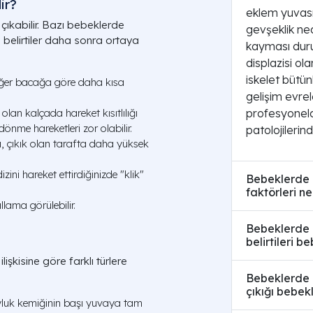
ir?
eklem yuvası
 çıkabilir. Bazı bebeklerde
gevşeklik ne
 belirtiler daha sonra ortaya
kayması duru
displazisi ol
iskelet bütü
iğer bacağa göre daha kısa
gelişim evre
profesyonelc
olan kalçada hareket kısıtlılığı
önme hareketleri zor olabilir.
patolojilerind
, çıkık olan tarafta daha yüksek
ini hareket ettirdiğinizde "klik"
Bebeklerde k
faktörleri ne
ama görülebilir.
Bebeklerde ka
belirtileri b
işkisine göre farklı türlere
Bebeklerde k
çıkığı bebekl
yluk kemiğinin başı yuvaya tam