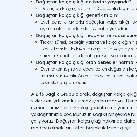
Doğuştan kalça çıkığı ne kadar yaygındır?
Doğuştan kalça çıkığı, her 1000 canlı doğumda 
Doğuştan kalça çıkığı genetik midir?
Evet, genetik faktörler doğuştan kalça çıkığı riskin
öyküsü olan bebeklerde risk daha yüksektir.
Doğuştan kalça çıkığı tedavisi ne kadar süre
Tedavi süresi, bebeğin yaşına ve kalça çıkığının ş
Pavlik bandajı tedavisi birkaç hafta veya ay süre
sürebilir. Cerrahi müdahale gereken vakalarda iyi
Doğuştan kalça çıkığı olan bebekler normal y
Evet, erken teşhis ve tedavi edilen doğuştan kalç
normal yürüyebilir. Ancak tedavi edilmeyen vak
bozuklukları görülebilir.
A Life Sağlık Grubu
olarak, doğuştan kalça çıkığ
sizlere en iyi hizmeti sunmak için bu radayız. Den
uzmanlarımız, ileri teknoloji görüntüleme yönteml
yaklaşımımızla çocuğunuzun sağlıklı bir şekilde bü
çalışıyoruz. Doğuştan kalça çıkığı hakkında daha
randevu almak için lütfen bizimle iletişime geçin.