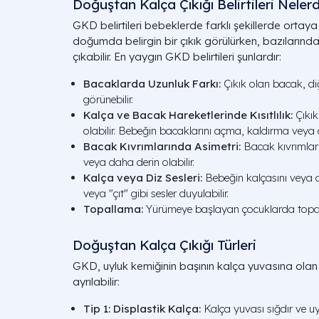
Doğuştan Kalça Çıkığı Belirtileri Nelerd
GKD belirtileri bebeklerde farklı şekillerde ortaya
doğumda belirgin bir çıkık görülürken, bazılarında
çıkabilir. En yaygın GKD belirtileri şunlardır:
Bacaklarda Uzunluk Farkı:
Çıkık olan bacak, d
görünebilir.
Kalça ve Bacak Hareketlerinde Kısıtlılık:
Çıkık 
olabilir. Bebeğin bacaklarını açma, kaldırma veya d
Bacak Kıvrımlarında Asimetri:
Bacak kıvrımları
veya daha derin olabilir.
Kalça veya Diz Sesleri:
Bebeğin kalçasını veya diz
veya "çıt" gibi sesler duyulabilir.
Topallama:
Yürümeye başlayan çocuklarda topall
Doğuştan Kalça Çıkığı Türleri
GKD, uyluk kemiğinin başının kalça yuvasına olan il
ayrılabilir:
Tip 1: Displastik Kalça:
Kalça yuvası sığdır ve u