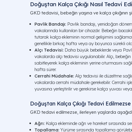
Doğuştan Kalça Çıkığı Nasıl Tedavi Edi
GKD tedavisi, bebeğin yaşına ve kalça çıkığının şi
Pavlik Bandajı:
Pavlik bandajı, yenidoğan dönemi
vakalarında kullanılan bir cihazdır. Bebeğin bacak
tutarak kalça ekleminin normal gelişimini sağlama
genellikle birkaç hafta veya ay boyunca sürekli olar
Alçı Tedavisi:
Daha büyük bebeklerde veya Pavlik
vakalarda alçı tedavisi uygulanabilir. Alçı, bebeğin
sabitleyerek kalça ekleminin yerine oturmasını sağlar
hafta sürer.
Cerrahi Müdahale:
Alçı tedavisi ile düzeltme sa
vakalarda cerrahi müdahale gerekebilir. Cerrahi iş
yuvasına yerleştirilir ve gerekirse kalça yuvası veya 
Doğuştan Kalça Çıkığı Tedavi Edilmezse
GKD tedavi edilmezse, ilerleyen yaşlarda aşağıda
Ağrı:
Kalça ekleminde ağrı ve hareket sırasında ses 
Topallama:
Yürüme sırasında topallama görülebili