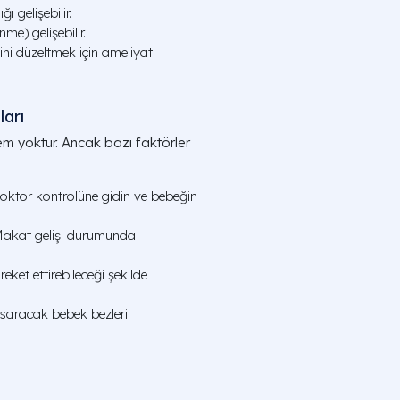
ı gelişebilir.
me) gelişebilir.
ini düzeltmek için ameliyat
arı
em yoktur. Ancak bazı faktörler
doktor kontrolüne gidin ve bebeğin
kat gelişi durumunda
eket ettirebileceği şekilde
 saracak bebek bezleri