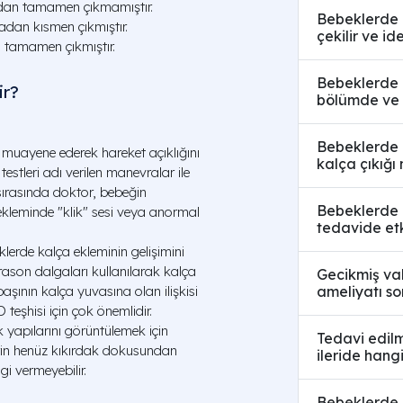
adan tamamen çıkmamıştır.
Bebeklerde 
dan kısmen çıkmıştır.
çekilir ve i
 tamamen çıkmıştır.
Bebeklerde k
ir?
bölümde ve n
Bebeklerde k
 muayene ederek hareket açıklığını
kalça çıkığı 
 testleri adı verilen manevralar ile
r sırasında doktor, bebeğin
Bebeklerde k
a ekleminde "klik" sesi veya anormal
tedavide etk
erde kalça ekleminin gelişimini
trason dalgaları kullanılarak kalça
Gecikmiş va
ameliyatı so
başının kalça yuvasına olan ilişkisi
teşhisi için çok önemlidir.
apılarını görüntülemek için
Tedavi edil
erin henüz kıkırdak dokusundan
ileride hang
gi vermeyebilir.
Bebeklerde k