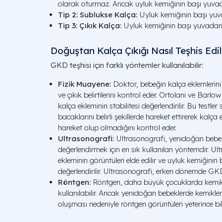
olarak oturmaz. Ancak uyluk kemiğinin başı yuv
Tip 2: Sublukse Kalça:
Uyluk kemiğinin başı yuva
Tip 3: Çıkık Kalça:
Uyluk kemiğinin başı yuvadan
Doğuştan Kalça Çıkığı Nasıl Teşhis Edil
GKD teşhisi için farklı yöntemler kullanılabilir:
Fizik Muayene:
Doktor, bebeğin kalça eklemlerini
ve çıkık belirtilerini kontrol eder. Ortolani ve Barlow
kalça ekleminin stabilitesi değerlendirilir. Bu testle
bacaklarını belirli şekillerde hareket ettirerek kalç
hareket olup olmadığını kontrol eder.
Ultrasonografi:
Ultrasonografi, yenidoğan bebekl
değerlendirmek için en sık kullanılan yöntemdir. Ul
ekleminin görüntüleri elde edilir ve uyluk kemiğinin 
değerlendirilir. Ultrasonografi, erken dönemde GKD 
Röntgen:
Röntgen, daha büyük çocuklarda kemik y
kullanılabilir. Ancak yenidoğan bebeklerde kemikl
oluşması nedeniyle röntgen görüntüleri yeterince bil