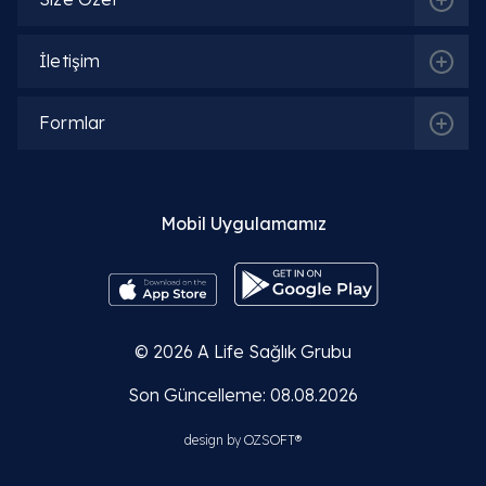
İlgili Bölümler
İletişim
Ortopedi ve Travmatoloji
Formlar
İlgili Hekimler
Mobil Uygulamamız
Op. Dr. Salih Fırat
Detaylı Bilgi
© 2026
A Life Sağlık Grubu
Son Güncelleme: 08.08.2026
Op. Dr. Mehmet Asiltürk
design by
OZSOFT®
Detaylı Bilgi