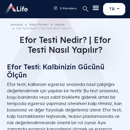
E-Randevu
TR
Anasayfa
Tedavi Rehberi
Makale
Efor Testi Nedir? | Efor Testi Nasıl Yapılır?
Efor Testi Nedir? | Efor
Testi Nasıl Yapılır?
Efor Testi: Kalbinizin Gücünü
Ölçün
Efor testi, kalbinizin egzersiz sırasında nasıl çalıştığını
değerlendirmek için yapılan bir testtir. Bu test sırasında,
koşu bandında veya sabit bisiklette giderek artan bir
tempoda egzersiz yapmanız istenirken kalp ritminiz, kan
basıncınız ve diğer fizyolojik değerleriniz izlenir. Efor testi,
kalp hastalıklarının teşhisinde, tedavi planlamasında ve
risk değerlendirmesinde önemli bir rol oynar. Aynı
zamanda egzersiz kapasitenizi ölçmek ve egzersiz