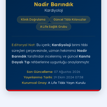
Nadir Barındık
Kardiyoloji
Klinik Doğrulama
Güncel Tıbbi Kılavuzlar
A Life Sağlık Grubu
Editoryal Not:
Bu içerik;
Kardiyoloji
birimi tıbbi
süreçleri çerçevesinde, uzman hekimimiz
Nadir
Barındık
tarafından incelenmiş ve güncel
Kanıta
Dayalı Tıp
rehberlerine uygunluğu onaylanmıştır.
Son Güncelleme:
07 Ağustos 2026
Yayınlanma Tarihi:
19 Ekim 2024 07:58
Kurumsal Onay:
A Life Tıbbi Yayın Kurulu