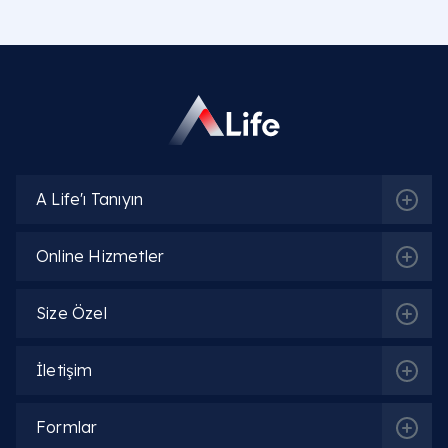
Eklem faresi teşhisi için hangi cihazlar
kullanılır?
Eklem faresi kendiliğinden erir mi?
Eklem faresi ameliyat edilmezse ne olur?
A Life'ı Tanıyın
Eklem faresi rontgende çıkar mı?
Online Hizmetler
Eklem faresi ameliyatı fiyatları nedir?
Size Özel
İletişim
Formlar