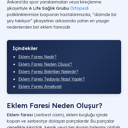
Ankara’da spor yaralanmaları veya kireçlenme
şikayetiyle
A Life Sağlık Grubu
Ortopedi
polikliniklerimize başvuran hastalarımızda, "dizimde bir
şey takılıyor" şikayetinin arkasında yatan en yaygın
nedenlerden biri eklem faresidir.
İçindekiler
Eklem Faresi Nedir?
Eklem Faresi Neden Oluşur?
Eklem Faresi Belirtileri Nelerdir?
Eklem Faresi Tedavisi Nasıl Yapılır?
Eklem Faresi Ameliyatı
Eklem Faresi Neden Oluşur?
Eklem faresi
(serbest cisim), eklem boşluğu içinde
kopan ve serbestçe dolaşan parçalardır. Bu parçalar
genellikle kıkırdak, kemik veya her ikisinin birleşimi olabilir.