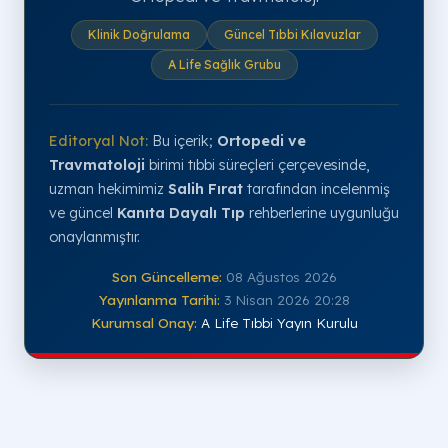
Klinik Doğrulama
Güncel Tıbbi Kılavuzlar
A Life Sağlık Grubu
Editoryal Not:
Bu içerik;
Ortopedi ve
Travmatoloji
birimi tıbbi süreçleri çerçevesinde,
uzman hekimimiz
Salih Fırat
tarafından incelenmiş
ve güncel
Kanıta Dayalı Tıp
rehberlerine uygunluğu
onaylanmıştır.
Son Güncelleme:
08 Ağustos 2026
Yayınlanma Tarihi:
3 Nisan 2026 20:28
Kurumsal Onay:
A Life Tıbbi Yayın Kurulu