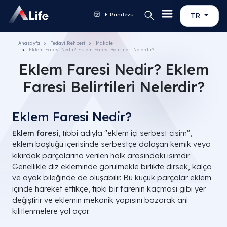
E-Randevu
TR
Anasayfa
Tedavi Rehberi
Makale
Eklem Faresi Nedir? Eklem Faresi Belirtileri Nelerdir?
Eklem Faresi Nedir? Eklem
Faresi Belirtileri Nelerdir?
Eklem Faresi Nedir?
Eklem faresi
, tıbbi adıyla "eklem içi serbest cisim",
eklem boşluğu içerisinde serbestçe dolaşan kemik veya
kıkırdak parçalarına verilen halk arasındaki isimdir.
Genellikle diz ekleminde görülmekle birlikte dirsek, kalça
ve ayak bileğinde de oluşabilir. Bu küçük parçalar eklem
içinde hareket ettikçe, tıpkı bir farenin kaçması gibi yer
değiştirir ve eklemin mekanik yapısını bozarak ani
kilitlenmelere yol açar.