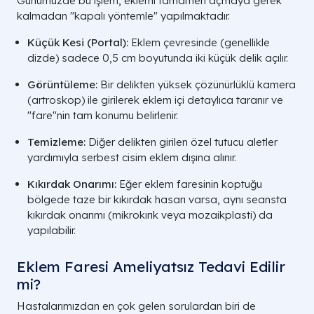
Günümüzde bu işlem, eklemi tamamen açmaya gerek
kalmadan "kapalı yöntemle" yapılmaktadır.
Küçük Kesi (Portal):
Eklem çevresinde (genellikle
dizde) sadece 0,5 cm boyutunda iki küçük delik açılır.
Görüntüleme:
Bir delikten yüksek çözünürlüklü kamera
(artroskop) ile girilerek eklem içi detaylıca taranır ve
"fare"nin tam konumu belirlenir.
Temizleme:
Diğer delikten girilen özel tutucu aletler
yardımıyla serbest cisim eklem dışına alınır.
Kıkırdak Onarımı:
Eğer eklem faresinin koptuğu
bölgede taze bir kıkırdak hasarı varsa, aynı seansta
kıkırdak onarımı (mikrokırık veya mozaikplasti) da
yapılabilir.
Eklem Faresi Ameliyatsız Tedavi Edilir
mi?
Hastalarımızdan en çok gelen sorulardan biri de