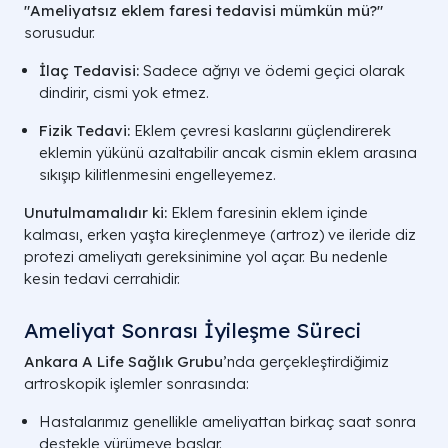
"Ameliyatsız eklem faresi tedavisi mümkün mü?"
sorusudur.
İlaç Tedavisi:
Sadece ağrıyı ve ödemi geçici olarak
dindirir, cismi yok etmez.
Fizik Tedavi:
Eklem çevresi kaslarını güçlendirerek
eklemin yükünü azaltabilir ancak cismin eklem arasına
sıkışıp kilitlenmesini engelleyemez.
Unutulmamalıdır ki:
Eklem faresinin eklem içinde
kalması, erken yaşta kireçlenmeye (artroz) ve ileride diz
protezi ameliyatı gereksinimine yol açar. Bu nedenle
kesin tedavi cerrahidir.
Ameliyat Sonrası İyileşme Süreci
Ankara A Life Sağlık Grubu
’nda gerçekleştirdiğimiz
artroskopik işlemler sonrasında:
Hastalarımız genellikle ameliyattan birkaç saat sonra
destekle yürümeye başlar.