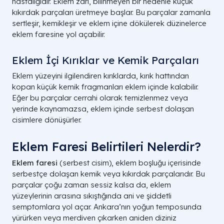
hastalığıdır. Eklem zarı, bilinmeyen bir nedenle küçük
kıkırdak parçaları üretmeye başlar. Bu parçalar zamanla
sertleşir, kemikleşir ve eklem içine dökülerek düzinelerce
eklem faresine yol açabilir.
Eklem İçi Kırıklar ve Kemik Parçaları
Eklem yüzeyini ilgilendiren kırıklarda, kırık hattından
kopan küçük kemik fragmanları eklem içinde kalabilir.
Eğer bu parçalar cerrahi olarak temizlenmez veya
yerinde kaynamazsa, eklem içinde serbest dolaşan
cisimlere dönüşürler.
Eklem Faresi Belirtileri Nelerdir?
Eklem faresi
(serbest cisim), eklem boşluğu içerisinde
serbestçe dolaşan kemik veya kıkırdak parçalarıdır. Bu
parçalar çoğu zaman sessiz kalsa da, eklem
yüzeylerinin arasına sıkıştığında ani ve şiddetli
semptomlara yol açar. Ankara’nın yoğun temposunda
yürürken veya merdiven çıkarken aniden diziniz