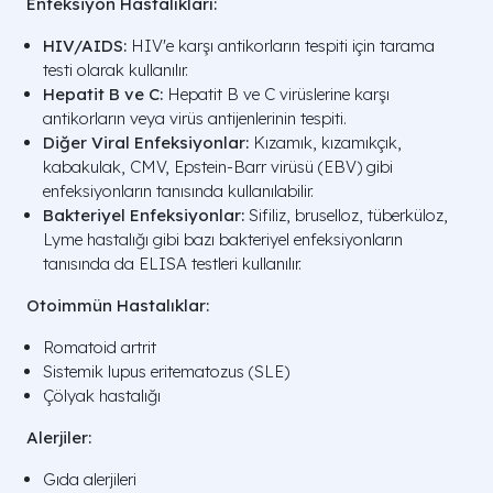
Enfeksiyon Hastalıkları:
HIV/AIDS:
HIV'e karşı antikorların tespiti için tarama
testi olarak kullanılır.
Hepatit B ve C:
Hepatit B ve C virüslerine karşı
antikorların veya virüs antijenlerinin tespiti.
Diğer Viral Enfeksiyonlar:
Kızamık, kızamıkçık,
kabakulak, CMV, Epstein-Barr virüsü (EBV) gibi
enfeksiyonların tanısında kullanılabilir.
Bakteriyel Enfeksiyonlar:
Sifiliz, bruselloz, tüberküloz,
Lyme hastalığı gibi bazı bakteriyel enfeksiyonların
tanısında da ELISA testleri kullanılır.
Otoimmün Hastalıklar:
Romatoid artrit
Sistemik lupus eritematozus (SLE)
Çölyak hastalığı
Alerjiler:
Gıda alerjileri