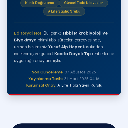
Klinik Doğrulama
Güncel Tıbbi Kılavuzlar
A Life Sağlık Grubu
Editoryal Not:
Bu içerik;
Tıbbi Mikrobiyoloji ve
Biyokimya
birimi tıbbi süreçleri çerçevesinde,
uzman hekimimiz
Yusuf Alp Heper
tarafından
incelenmiş ve güncel
Kanıta Dayalı Tıp
rehberlerine
uygunluğu onaylanmıştır.
Son Güncelleme:
07 Ağustos 2026
Yayınlanma Tarihi:
31 Mart 2025 04:16
Kurumsal Onay:
A Life Tıbbi Yayın Kurulu