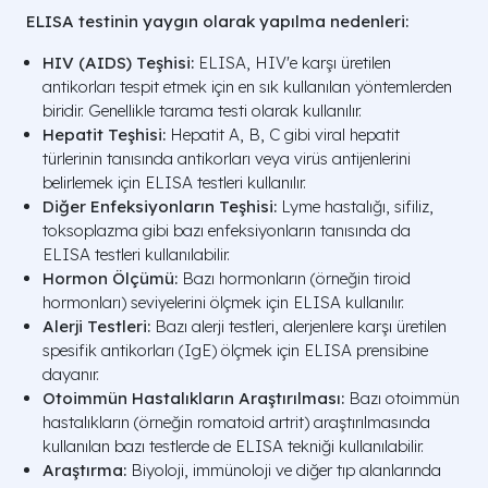
ELISA testinin yaygın olarak yapılma nedenleri:
HIV (AIDS) Teşhisi:
ELISA, HIV'e karşı üretilen
antikorları tespit etmek için en sık kullanılan yöntemlerden
biridir. Genellikle tarama testi olarak kullanılır.
Hepatit Teşhisi:
Hepatit A, B, C gibi viral hepatit
türlerinin tanısında antikorları veya virüs antijenlerini
belirlemek için ELISA testleri kullanılır.
Diğer Enfeksiyonların Teşhisi:
Lyme hastalığı, sifiliz,
toksoplazma gibi bazı enfeksiyonların tanısında da
ELISA testleri kullanılabilir.
Hormon Ölçümü:
Bazı hormonların (örneğin tiroid
hormonları) seviyelerini ölçmek için ELISA kullanılır.
Alerji Testleri:
Bazı alerji testleri, alerjenlere karşı üretilen
spesifik antikorları (IgE) ölçmek için ELISA prensibine
dayanır.
Otoimmün Hastalıkların Araştırılması:
Bazı otoimmün
hastalıkların (örneğin romatoid artrit) araştırılmasında
kullanılan bazı testlerde de ELISA tekniği kullanılabilir.
Araştırma:
Biyoloji, immünoloji ve diğer tıp alanlarında