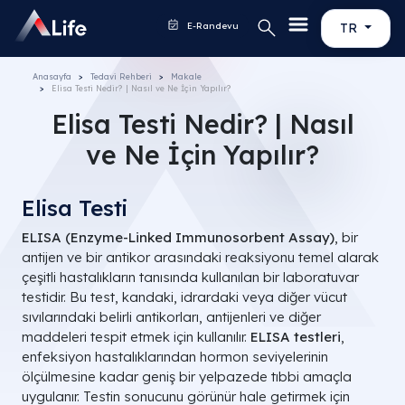
E-Randevu
TR
Anasayfa
Tedavi Rehberi
Makale
​Elisa Testi Nedir? | Nasıl ve Ne İçin Yapılır?
​Elisa Testi Nedir? | Nasıl
ve Ne İçin Yapılır?
​Elisa Testi
ELISA (Enzyme-Linked Immunosorbent Assay)
, bir
antijen ve bir antikor arasındaki reaksiyonu temel alarak
çeşitli hastalıkların tanısında kullanılan bir laboratuvar
testidir. Bu test, kandaki, idrardaki veya diğer vücut
sıvılarındaki belirli antikorları, antijenleri ve diğer
maddeleri tespit etmek için kullanılır.
ELISA testleri
,
enfeksiyon hastalıklarından hormon seviyelerinin
ölçülmesine kadar geniş bir yelpazede tıbbi amaçla
uygulanır. Testin sonucunu görünür hale getirmek için