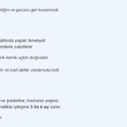
iliğini ve gücünü geri kazanmak
ltında yapılır. Ameliyat
mlerle sabitlenir.
kırık kemik uçları doğrudan
ır ve özel aletler yardımıyla kırık
e ve şiddetine, hastanın yaşına
ellikle iyileşme
3 ila 6 ay
sürer.
: