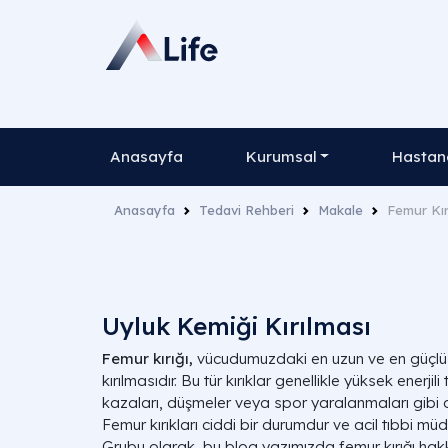
Anasayfa
Kurumsal
Hastane
Anasayfa
Tedavi Rehberi
Makale
Femur Kır
Uyluk Kemiği Kırılması
Femur kırığı,
vücudumuzdaki en uzun ve en güçlü 
kırılmasıdır. Bu tür kırıklar genellikle yüksek enerji
kazaları, düşmeler veya spor yaralanmaları gibi
Femur kırıkları ciddi bir durumdur ve acil tıbbi müd
Grubu olarak, bu blog yazımızda femur kırığı hakk