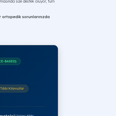
amasında size destek oluyor, tüm
er ortopedik sorunlarınızda
CE-BASED)
Tıbbi Kılavuzlar