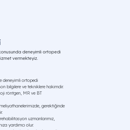
i
i konusunda deneyimli ortopedi
hizmet vermekteyiz.
 deneyimli ortopedi
n bilgilere ve tekniklere hakimdir.
oji röntgen, MR ve BT
eliyathanelerimizde, gerektiğinde
r.
 rehabilitasyon uzmanlarımız,
ıza yardımcı olur.