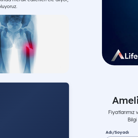
oluyoruz.
Amel
Fiyatlarımız
Bilg
Adı/Soyadı