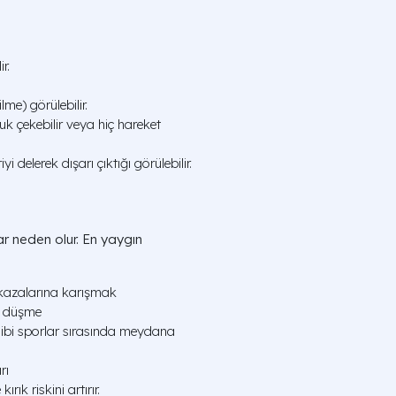
r.
me) görülebilir.
uk çekebilir veya hiç hareket
 delerek dışarı çıktığı görülebilir.
lar neden olur. En yaygın
 kazalarına karışmak
n düşme
ibi sporlar sırasında meydana
rı
rık riskini artırır.