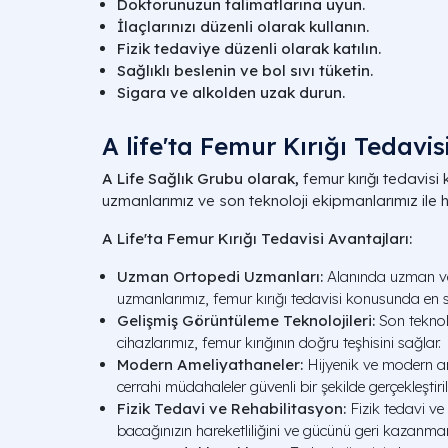
Doktorunuzun talimatlarına uyun.
İlaçlarınızı düzenli olarak kullanın.
Fizik tedaviye düzenli olarak katılın.
Sağlıklı beslenin ve bol sıvı tüketin.
Sigara ve alkolden uzak durun.
A life'ta Femur Kırığı Tedavis
A Life Sağlık Grubu olarak,
femur kırığı tedavis
uzmanlarımız ve son teknoloji ekipmanlarımız ile 
A Life'ta Femur Kırığı Tedavisi Avantajları:
Uzman Ortopedi Uzmanları:
Alanında uzman ve
uzmanlarımız, femur kırığı tedavisi konusunda en so
Gelişmiş Görüntüleme Teknolojileri:
Son teknol
cihazlarımız, femur kırığının doğru teşhisini sağlar.
Modern Ameliyathaneler:
Hijyenik ve modern am
cerrahi müdahaleler güvenli bir şekilde gerçekleştirili
Fizik Tedavi ve Rehabilitasyon:
Fizik tedavi ve
bacağınızın hareketliliğini ve gücünü geri kazanman