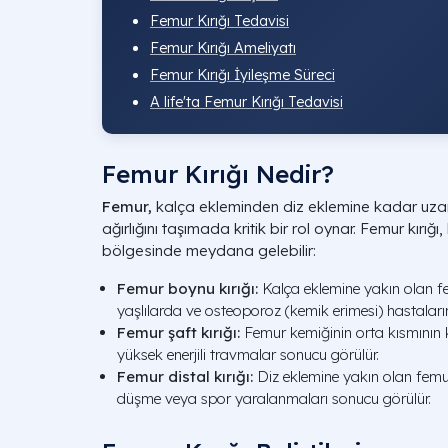
Femur Kırığı Tedavisi
Femur Kırığı Ameliyatı
Femur Kırığı İyileşme Süreci
A life'ta Femur Kırığı Tedavisi
Femur Kırığı Nedir?
Femur,
kalça ekleminden diz eklemine kadar uzan
ağırlığını taşımada kritik bir rol oynar. Femur kırığ
bölgesinde meydana gelebilir:
Femur boynu kırığı:
Kalça eklemine yakın olan fem
yaşlılarda ve osteoporoz (kemik erimesi) hastaları
Femur şaft kırığı:
Femur kemiğinin orta kısmının kı
yüksek enerjili travmalar sonucu görülür.
Femur distal kırığı:
Diz eklemine yakın olan femur 
düşme veya spor yaralanmaları sonucu görülür.