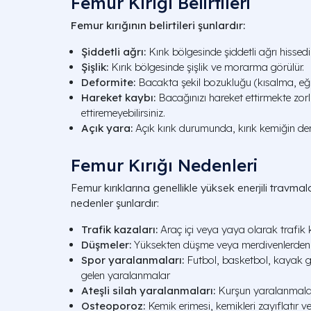
Femur Kırığı Belirtileri
Femur kırığının belirtileri şunlardır:
Şiddetli ağrı:
Kırık bölgesinde şiddetli ağrı hissedili
Şişlik:
Kırık bölgesinde şişlik ve morarma görülür.
Deformite:
Bacakta şekil bozukluğu (kısalma, eğil
Hareket kaybı:
Bacağınızı hareket ettirmekte zorl
ettiremeyebilirsiniz.
Açık yara:
Açık kırık durumunda, kırık kemiğin deriyi
Femur Kırığı Nedenleri
Femur kırıklarına genellikle yüksek enerjili travma
nedenler şunlardır:
Trafik kazaları:
Araç içi veya yaya olarak trafik
Düşmeler:
Yüksekten düşme veya merdivenlerde
Spor yaralanmaları:
Futbol, basketbol, kayak g
gelen yaralanmalar
Ateşli silah yaralanmaları:
Kurşun yaralanmala
Osteoporoz:
Kemik erimesi, kemikleri zayıflatır ve kı