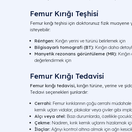
Femur Kırığı Teşhisi
Femur kırığı teşhisi için doktorunuz fizik muayene
isteyebilir:
Röntgen:
Kırığın yerini ve türünü belirlemek için
Bilgisayarlı tomografi (BT):
Kırığın daha detaylı
Manyetik rezonans görüntüleme (MR):
Kırığın
değerlendirmek için
Femur Kırığı Tedavisi
Femur kırığı tedavisi,
kırığın türüne, yerine ve şid
Tedavi seçenekleri şunlardır:
Cerrahi:
Femur kırıklarının çoğu cerrahi müdahale ge
kemik uçları vidalar, plakalar veya çiviler gibi impla
Alçı veya atel:
Bazı durumlarda, özellikle çocuklard
Çekme:
Nadiren, kırık kemik uçlarını hizalamak içi
İlaçlar:
Ağrıyı kontrol altına almak için ağrı kesicile