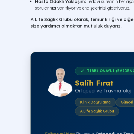
Hasta Odaklı Yaklaşım:
Tedavi sürecinin her aş
sorularınızı yanıtlıyor ve endişelerinizi gideriyoruz.
A Life Sağlık Grubu olarak, femur kırığı ve diğ
size yardımcı olmaktan mutluluk duyarız.
TIBBİ ONAYLI (EVIDEN
Salih Fırat
Ortopedi ve Travmatoloji
Klinik Doğrulama
Güncel 
A Life Sağlık Grubu