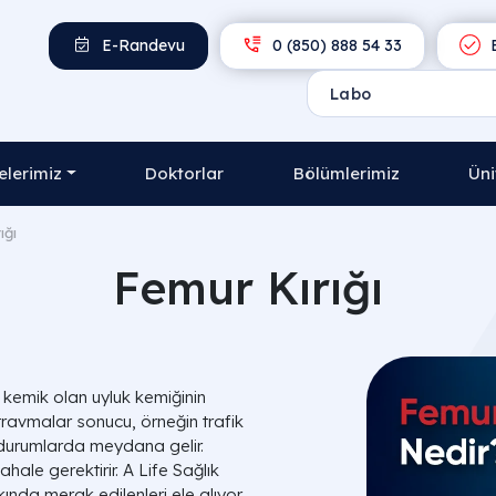
E-Randevu
0 (850) 888 54 33
E
lerimiz
Doktorlar
Bölümlerimiz
Üni
ığı
Femur Kırığı
kemik olan uyluk kemiğinin
li travmalar sonucu, örneğin trafik
 durumlarda meydana gelir.
ahale gerektirir. A Life Sağlık
ında merak edilenleri ele alıyor,