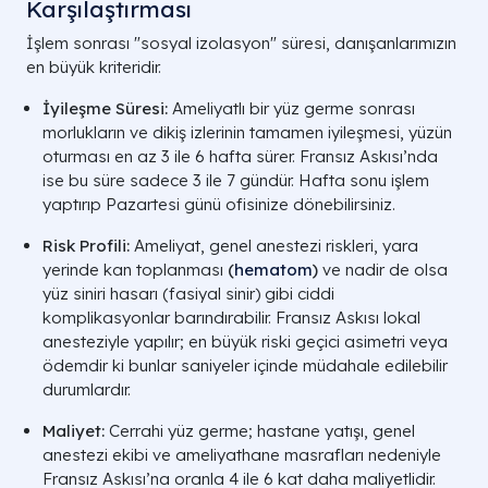
Karşılaştırması
İşlem sonrası "sosyal izolasyon" süresi, danışanlarımızın
en büyük kriteridir.
İyileşme Süresi:
Ameliyatlı bir yüz germe sonrası
morlukların ve dikiş izlerinin tamamen iyileşmesi, yüzün
oturması en az 3 ile 6 hafta sürer. Fransız Askısı’nda
ise bu süre sadece 3 ile 7 gündür. Hafta sonu işlem
yaptırıp Pazartesi günü ofisinize dönebilirsiniz.
Risk Profili:
Ameliyat, genel anestezi riskleri, yara
yerinde kan toplanması
(
hematom
)
ve nadir de olsa
yüz siniri hasarı (fasiyal sinir) gibi ciddi
komplikasyonlar barındırabilir. Fransız Askısı lokal
anesteziyle yapılır; en büyük riski geçici asimetri veya
ödemdir ki bunlar saniyeler içinde müdahale edilebilir
durumlardır.
Maliyet:
Cerrahi yüz germe; hastane yatışı, genel
anestezi ekibi ve ameliyathane masrafları nedeniyle
Fransız Askısı’na oranla 4 ile 6 kat daha maliyetlidir.