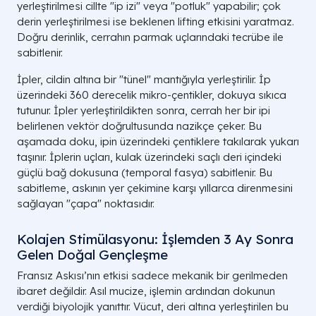
yerleştirilmesi cillte "ip izi" veya "potluk" yapabilir; çok
derin yerleştirilmesi ise beklenen lifting etkisini yaratmaz.
Doğru derinlik, cerrahın parmak uçlarındaki tecrübe ile
sabitlenir.
İpler, cildin altına bir "tünel" mantığıyla yerleştirilir. İp
üzerindeki 360 derecelik mikro-çentikler, dokuya sıkıca
tutunur. İpler yerleştirildikten sonra, cerrah her bir ipi
belirlenen vektör doğrultusunda nazikçe çeker. Bu
aşamada doku, ipin üzerindeki çentiklere takılarak yukarı
taşınır. İplerin uçları, kulak üzerindeki saçlı deri içindeki
güçlü bağ dokusuna (temporal fasya) sabitlenir. Bu
sabitleme, askının yer çekimine karşı yıllarca direnmesini
sağlayan "çapa" noktasıdır.
Kolajen Stimülasyonu: İşlemden 3 Ay Sonra
Gelen Doğal Gençleşme
Fransız Askısı’nın etkisi sadece mekanik bir gerilmeden
ibaret değildir. Asıl mucize, işlemin ardından dokunun
verdiği biyolojik yanıttır. Vücut, deri altına yerleştirilen bu