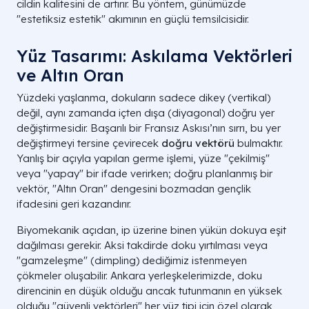
cildin kalitesini de artırır. Bu yöntem, günümüzde
"estetiksiz estetik" akımının en güçlü temsilcisidir.
Yüz Tasarımı: Askılama Vektörleri
ve Altın Oran
Yüzdeki yaşlanma, dokuların sadece dikey (vertikal)
değil, aynı zamanda içten dışa (diyagonal) doğru yer
değiştirmesidir. Başarılı bir Fransız Askısı’nın sırrı, bu yer
değiştirmeyi tersine çevirecek
doğru vektörü
bulmaktır.
Yanlış bir açıyla yapılan germe işlemi, yüze "çekilmiş"
veya "yapay" bir ifade verirken; doğru planlanmış bir
vektör, "Altın Oran" dengesini bozmadan gençlik
ifadesini geri kazandırır.
Biyomekanik açıdan, ip üzerine binen yükün dokuya eşit
dağılması gerekir. Aksi takdirde doku yırtılması veya
"gamzeleşme" (dimpling) dediğimiz istenmeyen
çökmeler oluşabilir. Ankara yerleşkelerimizde, doku
direncinin en düşük olduğu ancak tutunmanın en yüksek
olduğu "güvenli vektörleri" her yüz tipi için özel olarak