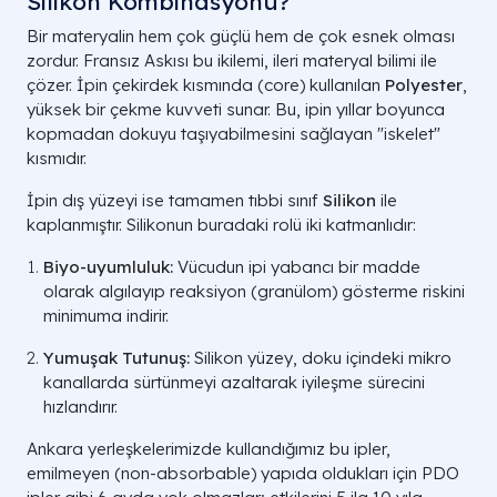
Silikon Kombinasyonu?
Bir materyalin hem çok güçlü hem de çok esnek olması
zordur. Fransız Askısı bu ikilemi, ileri materyal bilimi ile
çözer. İpin çekirdek kısmında (core) kullanılan
Polyester
,
yüksek bir çekme kuvveti sunar. Bu, ipin yıllar boyunca
kopmadan dokuyu taşıyabilmesini sağlayan "iskelet"
kısmıdır.
İpin dış yüzeyi ise tamamen tıbbi sınıf
Silikon
ile
kaplanmıştır. Silikonun buradaki rolü iki katmanlıdır:
Biyo-uyumluluk:
Vücudun ipi yabancı bir madde
olarak algılayıp reaksiyon (granülom) gösterme riskini
minimuma indirir.
Yumuşak Tutunuş:
Silikon yüzey, doku içindeki mikro
kanallarda sürtünmeyi azaltarak iyileşme sürecini
hızlandırır.
Ankara yerleşkelerimizde kullandığımız bu ipler,
emilmeyen (non-absorbable) yapıda oldukları için PDO