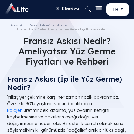
E-Randevu
TR
Anasayfa
Tedavi Rehberi
Makale
Fransız Askısı Nedir? Ameliyatsız Yüz Germe Fiyatları ve Rehberi
Fransız Askısı Nedir?
Ameliyatsız Yüz Germe
Fiyatları ve Rehberi
Fransız Askısı (İp ile Yüz Germe)
Nedir?
Yıllar, yer çekimine karşı her zaman nazik davranmaz.
Özellikle 30'lu yaşların sonundan itibaren
kolajen
üretimindeki azalma, yüz ovalinin netliğini
kaybetmesine ve dokuların aşağı doğru yer
değiştirmesine neden olur. Bir estetik cerrah olarak şunu
söylemeliyim ki; günümüzde "doğallık" artık bir lüks değil,