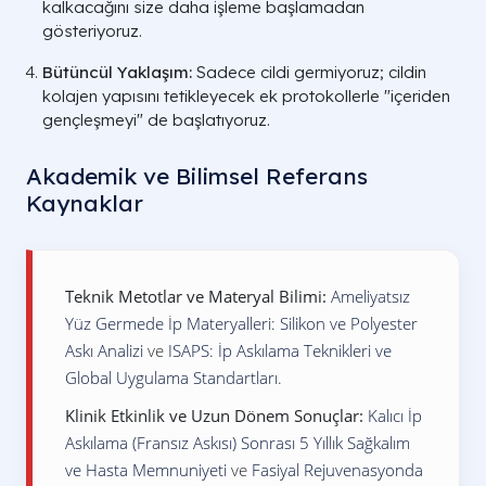
kalkacağını size daha işleme başlamadan
gösteriyoruz.
Bütüncül Yaklaşım:
Sadece cildi germiyoruz; cildin
kolajen yapısını tetikleyecek ek protokollerle "içeriden
gençleşmeyi" de başlatıyoruz.
Akademik ve Bilimsel Referans
Zaman Dilimi
Fizyolojik Süreç
Beklenen Görs
Kaynaklar
Doku enflamasyonu ve
1 - 3 Gün
Ödem (şişlik) 
iplerin dokuya uyumu
gerginlik hi
(Adaptasyon)
başlar.
Teknik Metotlar ve Materyal Bilimi:
Ameliyatsız
Yüz Germede İp Materyalleri: Silikon ve Polyester
1. Hafta
Doku iyileşmesi hızlanır,
Yüz ovali net
Askı Analizi
ve
ISAPS: İp Askılama Teknikleri ve
ipler sabitlenir.
başlar, morlukl
(İyileşme)
Global Uygulama Standartları
.
Gergin, dinç v
1. Ay
İpler dokuyla tamamen
Klinik Etkinlik ve Uzun Dönem Sonuçlar:
Kalıcı İp
bir ifade ot
bütünleşir.
(Bütünleşme)
Askılama (Fransız Askısı) Sonrası 5 Yıllık Sağkalım
ve Hasta Memnuniyeti
ve
Fasiyal Rejuvenasyonda
3. Ay
Kolajen üretimi tepe
Cilt kalitesinde