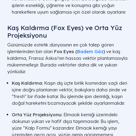
iplerin esnekliği, çiğneme ve konuşma gibi yoğun
hareketlere uyum sağlaması için özel olarak ayarlanır.
Kaş Kaldırma (Fox Eyes) ve Orta Yüz
Projeksiyonu
Günümüzde estetik dünyasının en çok talep gören
işlemlerinden biri olan
Fox Eyes (
Badem Göz
)
ve kaş
kaldırma, Fransız Askısı’nın hassas vektör planlamasıyla
mükemmelleşir. Burada vektörler daha dik ve yukarı
yönlüdür.
Kaş Kaldırma:
Kaşın dış üçte birlik kısmından saçlı deri
içine doğru planlanan vektör, bakışlara daha zinde ve
"fresh" bir ifade katar. Bu işlemde ipin derinliği, kaşın
doğal hareketini bozmayacak şekilde ayarlanmalıdır.
Orta Yüz Projeksiyonu:
Elmacık kemiği üzerindeki
dokunun yukarı ve hafif dışa taşınmasıdır. Bu işlem,
yüze "Kalp Formu" kazandırır. Elmacık kemiği yayı
üzerinden geçiş açısı, yüzün geniş görünmemesi,