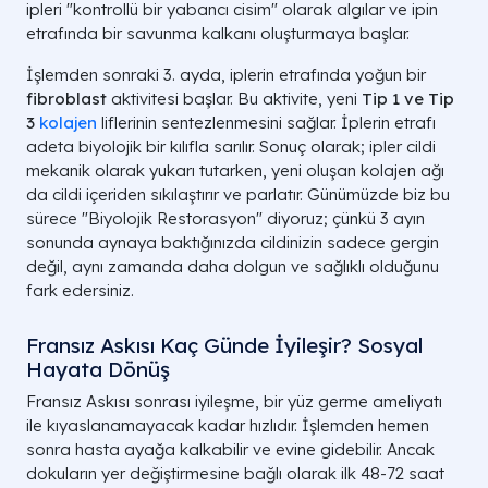
ipleri "kontrollü bir yabancı cisim" olarak algılar ve ipin
etrafında bir savunma kalkanı oluşturmaya başlar.
İşlemden sonraki 3. ayda, iplerin etrafında yoğun bir
fibroblast
aktivitesi başlar. Bu aktivite, yeni
Tip 1 ve Tip
3
kolajen
liflerinin sentezlenmesini sağlar. İplerin etrafı
adeta biyolojik bir kılıfla sarılır. Sonuç olarak; ipler cildi
mekanik olarak yukarı tutarken, yeni oluşan kolajen ağı
da cildi içeriden sıkılaştırır ve parlatır. Günümüzde biz bu
sürece "Biyolojik Restorasyon" diyoruz; çünkü 3 ayın
sonunda aynaya baktığınızda cildinizin sadece gergin
değil, aynı zamanda daha dolgun ve sağlıklı olduğunu
fark edersiniz.
Fransız Askısı Kaç Günde İyileşir? Sosyal
Hayata Dönüş
Fransız Askısı sonrası iyileşme, bir yüz germe ameliyatı
ile kıyaslanamayacak kadar hızlıdır. İşlemden hemen
sonra hasta ayağa kalkabilir ve evine gidebilir. Ancak
dokuların yer değiştirmesine bağlı olarak ilk 48-72 saat