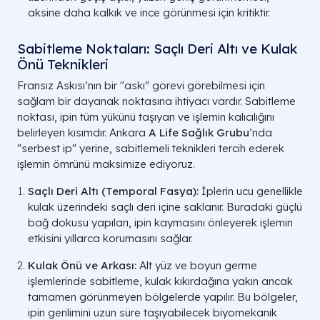
aksine daha kalkık ve ince görünmesi için kritiktir.
Özellik
Fransız Askısı (Kalıcı)
PDO İpl
Kullanım Ömrü
Sabitleme Noktaları: Saçlı Deri Altı ve Kulak
5 - 10 Yıl
6 
Kalıcılık Süresi
Önü Teknikleri
Esneklik
Fransız Askısı’nın bir "askı" görevi görebilmesi için
Çok Yüksek (Dinamik)
Düşük
Doğal Mimik
sağlam bir dayanak noktasına ihtiyacı vardır. Sabitleme
noktası, ipin tüm yükünü taşıyan ve işlemin kalıcılığını
Tutunma Gücü
belirleyen kısımdır. Ankara
A Life Sağlık Grubu
’nda
Maksimum (Mikro-çentikli)
Lifting Etkisi
"serbest ip" yerine, sabitlemeli teknikleri tercih ederek
işlemin ömrünü maksimize ediyoruz.
İşlem Amacı
Ciddi Sarkmalar ve Kaş/Yüz
İnce Çiz
Germe.
Canl
Endikasyon
Saçlı Deri Altı (Temporal Fasya):
İplerin ucu genellikle
kulak üzerindeki saçlı deri içine saklanır. Buradaki güçlü
Reaksiyon Riski
Minimal (Biyo-uyumlu)
D
bağ dokusu yapıları, ipin kaymasını önleyerek işlemin
Güvenlik
etkisini yıllarca korumasını sağlar.
Kulak Önü ve Arkası:
Alt yüz ve boyun germe
işlemlerinde sabitleme, kulak kıkırdağına yakın ancak
tamamen görünmeyen bölgelerde yapılır. Bu bölgeler,
ipin gerilimini uzun süre taşıyabilecek biyomekanik