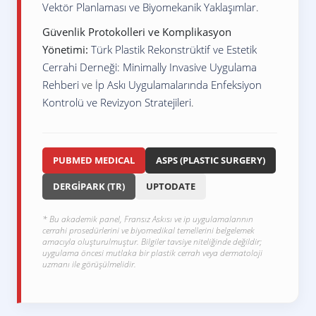
Vektör Planlaması ve Biyomekanik Yaklaşımlar
.
noktasına ulaşır.
(Altın Dönem)
artış ve doğal p
Güvenlik Protokolleri ve Komplikasyon
6. Ay
Doku stabilizasyonu
Maksimum lif
Yönetimi:
Türk Plastik Rekonstrüktif ve Estetik
tamamlanır.
kalıcı gençleşm
(Stabilizasyon)
Cerrahi Derneği: Minimally Invasive Uygulama
Rehberi
ve
İp Askı Uygulamalarında Enfeksiyon
Kontrolü ve Revizyon Stratejileri
.
PUBMED MEDICAL
ASPS (PLASTIC SURGERY)
DERGİPARK (TR)
UPTODATE
* Bu akademik panel, Fransız Askısı ve ip uygulamalarının
cerrahi prosedürlerini ve biyomedikal temellerini belgelemek
amacıyla oluşturulmuştur. Bilgiler tavsiye niteliğinde değildir;
uygulama öncesi mutlaka bir plastik cerrah veya dermatoloji
uzmanı ile görüşülmelidir.