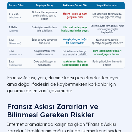
Germe
Uygulama Bölgesi
İp Sayısı (Çift)
Ve
Derecesi
Çene Hattı
Diya
2 - 3 Çift
5 / 5
A
(Jowl Line)
Fransız Askısı, yer çekimine karşı pes etmek istemeyen
Nazolabial Oluk
Obli
ama doğal ifadesini de kaybetmekten korkanlar için
1 - 2 Çift
4 / 5
(Gülüş Hattı)
günümüzde en zarif çözümüdür.
Kaş (Fox Eyes)
1 Çift
3 / 5
Vertikal
Fransız Askısı Zararları ve
(Temporal Lift)
Bilinmesi Gereken Riskler
Boyun Bölgesi
Yatay
1 - 2 Çift
4 / 5
İnternet aramalarında karşınıza çıkan "Fransız Askısı
A
(Platizmal Germe)
zararları" başlıklarının çoğu, aslında işlemin kendisinden