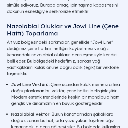
simüle ediyoruz. Burada amaç, ipin taşıma kapasitesini
dokunun esnekliğiyle senkronize etmektir.
Nazolabial Oluklar ve Jowl Line (Çene
Hattı) Toparlama
Alt yüz bölgesindeki sarkmalar, genellikle "Jowl Line"
dediğimiz çene hattının netliğini kaybetmesi ve ağız
kenarındaki nazolabial olukların derinleşmesiyle kendini
belli eder. Bu bölgedeki hedefimiz, sarkan yağ
yastıkçıklarını kulak önüne doğru oblik (eğik) bir vektörle
taşımaktır.
Jowl Line Vektörü:
Çene ucundan kulak memesi altına
doğru planlanan bu vektör, çene hattını belirginleştirir.
Modern estetik trendlerinde keskin bir mandibula hattı,
gençlik ve dinamizmin en büyük göstergesidir.
Nazolabial Vektör:
Burun kanatlarından şakaklara
doğru uzanan bu hat, orta yüzü yukarı taşırken ağız
kenarındaki o derin gölgeyi siler. Bu bölgede kullanılan