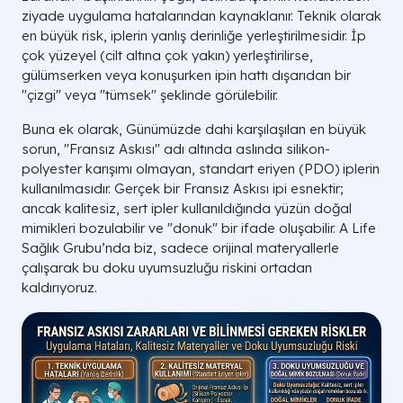
ziyade uygulama hatalarından kaynaklanır. Teknik olarak
en büyük risk, iplerin yanlış derinliğe yerleştirilmesidir. İp
çok yüzeyel (cilt altına çok yakın) yerleştirilirse,
gülümserken veya konuşurken ipin hattı dışarıdan bir
"çizgi" veya "tümsek" şeklinde görülebilir.
Buna ek olarak, Günümüzde dahi karşılaşılan en büyük
sorun, "Fransız Askısı" adı altında aslında silikon-
polyester karışımı olmayan, standart eriyen (PDO) iplerin
kullanılmasıdır. Gerçek bir Fransız Askısı ipi esnektir;
ancak kalitesiz, sert ipler kullanıldığında yüzün doğal
mimikleri bozulabilir ve "donuk" bir ifade oluşabilir. A Life
Sağlık Grubu’nda biz, sadece orijinal materyallerle
çalışarak bu doku uyumsuzluğu riskini ortadan
kaldırıyoruz.