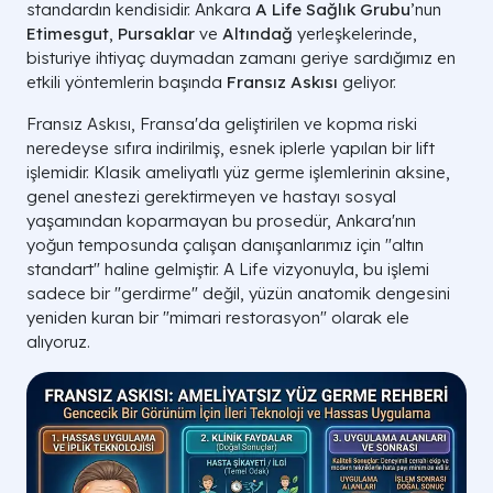
standardın kendisidir. Ankara
A Life Sağlık Grubu
’nun
Etimesgut
,
Pursaklar
ve
Altındağ
yerleşkelerinde,
bisturiye ihtiyaç duymadan zamanı geriye sardığımız en
etkili yöntemlerin başında
Fransız Askısı
geliyor.
Fransız Askısı, Fransa'da geliştirilen ve kopma riski
neredeyse sıfıra indirilmiş, esnek iplerle yapılan bir lift
işlemidir. Klasik ameliyatlı yüz germe işlemlerinin aksine,
genel anestezi gerektirmeyen ve hastayı sosyal
yaşamından koparmayan bu prosedür, Ankara'nın
yoğun temposunda çalışan danışanlarımız için "altın
standart" haline gelmiştir. A Life vizyonuyla, bu işlemi
sadece bir "gerdirme" değil, yüzün anatomik dengesini
yeniden kuran bir "mimari restorasyon" olarak ele
alıyoruz.