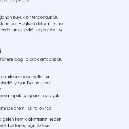
ğlanan büyük bir tendondur. Bu
haplanması, Haglund deformitesinin
e tendonun esnekliği kaybolabilir ve
i
örlere bağlı olarak artabilir. Bu
formitesine daha yatkındır.
atsızlığı yaşar. Bunun nedeni,
.
 veya topuk bölgesine fazla yük
şiminde önemli bir rol oynar.
elen kemik çıkıntısının neden
k faktörler, aşırı fiziksel