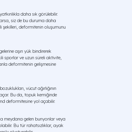
atkınlıkla daha sık görülebilir.
 varsa, siz de bu duruma daha
irli şekilleri, deformitenin oluşumunu
elerine aşırı yük bindirerek
i sporlar ve uzun süreli aktivite,
anla deformitenin gelişmesine
bozuklukları, vücut ağırlığının
 açar. Bu da, topuk kemiğinde
d deformitesine yol açabilir.
ında meydana gelen bunyonlar veya
abilir. Bu tür rahatsızlıklar, ayak
skı oluşturabilir.