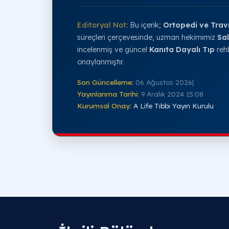
Editoryal Not:
Bu içerik;
Ortopedi ve Trav
süreçleri çerçevesinde, uzman hekimimiz
Sal
incelenmiş ve güncel
Kanıta Dayalı Tıp
rehb
onaylanmıştır.
Son Güncelleme:
06 Ağustos 2026
|
Yayınlanma Tarihi:
9 Aralık 2024 15:08
Kurumsal Onay:
A Life Tıbbi Yayın Kurulu