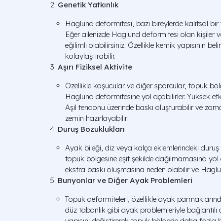
Genetik Yatkınlık
Haglund deformitesi, bazı bireylerde kalıtsal bir y
Eğer ailenizde Haglund deformitesi olan kişiler
eğilimli olabilirsiniz. Özellikle kemik yapısının bel
kolaylaştırabilir.
Aşırı Fiziksel Aktivite
Özellikle koşucular ve diğer sporcular, topuk bölg
Haglund deformitesine yol açabilirler. Yüksek etkil
Aşil tendonu üzerinde baskı oluşturabilir ve zam
zemin hazırlayabilir.
Duruş Bozuklukları
Ayak bileği, diz veya kalça eklemlerindeki duruş 
topuk bölgesine eşit şekilde dağılmamasına yol
ekstra baskı oluşmasına neden olabilir ve Haglun
Bunyonlar ve Diğer Ayak Problemleri
Topuk deformiteleri, özellikle ayak parmaklar
düz tabanlık gibi ayak problemleriyle bağlantılı ol
yapısını değiştirerek topuk bölgede daha fazla ba