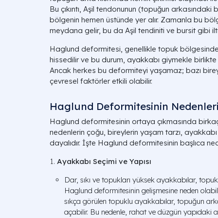
Bu çıkıntı, Aşil tendonunun (topuğun arkasındaki
bölgenin hemen üstünde yer alır. Zamanla bu böl
meydana gelir, bu da Aşil tendiniti ve bursit gibi il
Haglund deformitesi, genellikle topuk bölgesinde se
hissedilir ve bu durum, ayakkabı giymekle birlikte 
Ancak herkes bu deformiteyi yaşamaz; bazı birey
çevresel faktörler etkili olabilir.
Haglund Deformitesinin Nedenler
Haglund deformitesinin ortaya çıkmasında birka
nedenlerin çoğu, bireylerin yaşam tarzı, ayakkabı
dayalıdır. İşte Haglund deformitesinin başlıca ned
Ayakkabı Seçimi ve Yapısı
Dar, sıkı ve topukları yüksek ayakkabılar, topu
Haglund deformitesinin gelişmesine neden olabilir
sıkça görülen topuklu ayakkabılar, topuğun ark
açabilir. Bu nedenle, rahat ve düzgün yapıdaki ay