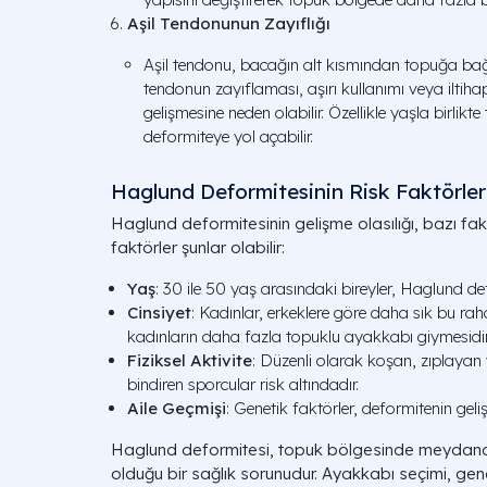
Aşil Tendonunun Zayıflığı
Aşil tendonu, bacağın alt kısmından topuğa ba
tendonun zayıflaması, aşırı kullanımı veya ilti
gelişmesine neden olabilir. Özellikle yaşla birlikt
deformiteye yol açabilir.
Haglund Deformitesinin Risk Faktörler
Haglund deformitesinin gelişme olasılığı, bazı fakt
faktörler şunlar olabilir:
Yaş
: 30 ile 50 yaş arasındaki bireyler, Haglund de
Cinsiyet
: Kadınlar, erkeklere göre daha sık bu rah
kadınların daha fazla topuklu ayakkabı giymesidir
Fiziksel Aktivite
: Düzenli olarak koşan, zıplayan
bindiren sporcular risk altındadır.
Aile Geçmişi
: Genetik faktörler, deformitenin geli
Haglund deformitesi, topuk bölgesinde meydana g
olduğu bir sağlık sorunudur. Ayakkabı seçimi, geneti