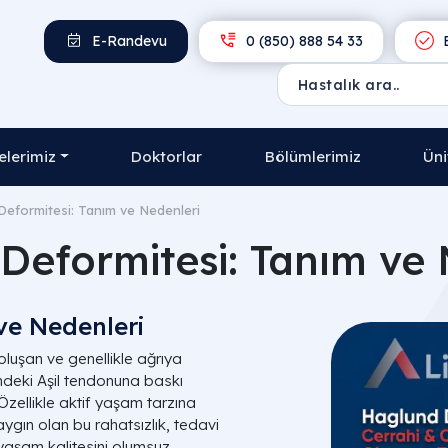
E-Randevu
0 (850) 888 54 33
E
lerimiz
Doktorlar
Bölümlerimiz
Üni
eformitesi: Tanım ve Nedenleri
Deformitesi: Tanım ve 
ve Nedenleri
luşan ve genellikle ağrıya
indeki Aşil tendonuna baskı
Özellikle aktif yaşam tarzına
ygın olan bu rahatsızlık, tedavi
e yaşam kalitesini olumsuz