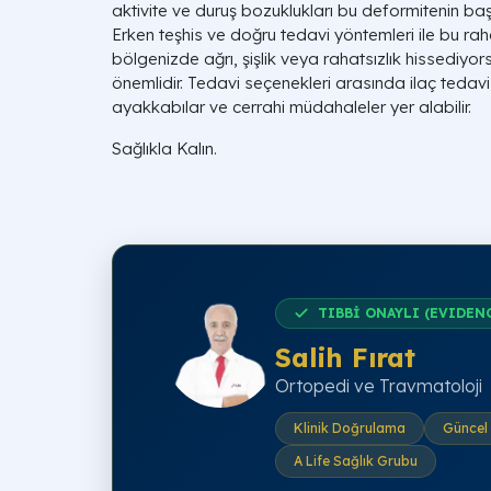
aktivite ve duruş bozuklukları bu deformitenin başl
Erken teşhis ve doğru tedavi yöntemleri ile bu rahat
bölgenizde ağrı, şişlik veya rahatsızlık hissediy
önemlidir. Tedavi seçenekleri arasında ilaç tedavis
ayakkabılar ve cerrahi müdahaleler yer alabilir.
Sağlıkla Kalın.
TIBBİ ONAYLI (EVIDEN
Salih Fırat
Ortopedi ve Travmatoloji
Klinik Doğrulama
Güncel 
A Life Sağlık Grubu