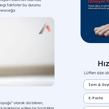
hangi faktörler bu durumu
 vereceğiz.
Hı
Lütfen size ul
İsim & Soyisim 
E-Posta
Topuğu" olarak da bilinen,
arakterize edilen bir hastalıktır.
Mesajınız