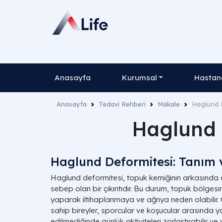
Anasayfa
Kurumsal
Hastane
Anasayfa
Tedavi Rehberi
Makale
Haglund D
Haglund 
Haglund Deformitesi: Tanım 
Haglund deformitesi, topuk kemiğinin arkasında o
sebep olan bir çıkıntıdır. Bu durum, topuk bölges
yaparak iltihaplanmaya ve ağrıya neden olabilir. 
sahip bireyler, sporcular ve koşucular arasında ya
edilmediğinde günlük aktiviteleri zorlaştırabilir v