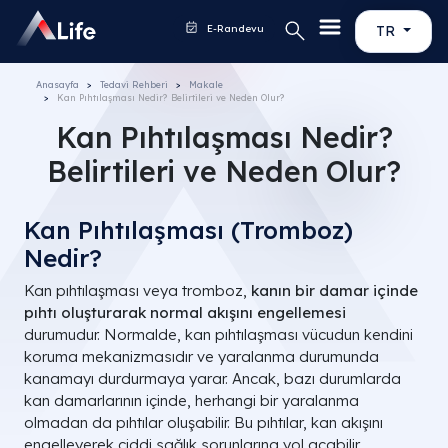
E-Randevu
TR
Anasayfa
Tedavi Rehberi
Makale
Kan Pıhtılaşması Nedir? Belirtileri ve Neden Olur?
Kan Pıhtılaşması Nedir?
Belirtileri ve Neden Olur?
Kan Pıhtılaşması (Tromboz)
Nedir?
Kan pıhtılaşması veya tromboz,
kanın bir damar içinde
pıhtı oluşturarak normal akışını engellemesi
durumudur. Normalde, kan pıhtılaşması vücudun kendini
koruma mekanizmasıdır ve yaralanma durumunda
kanamayı durdurmaya yarar. Ancak, bazı durumlarda
kan damarlarının içinde, herhangi bir yaralanma
olmadan da pıhtılar oluşabilir. Bu pıhtılar, kan akışını
engelleyerek ciddi sağlık sorunlarına yol açabilir.