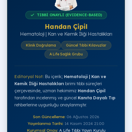
TIBBİ ONAYLI (EVIDENCE-BASED)
Handan Çipil
Hematoloji | Kan ve Kemik İliği Hastalıkları
Klinik Doğrulama
Güncel Tıbbi Kılavuzlar
A Life Sağlık Grubu
Editoryal Not:
Bu içerik;
Hematoloji | Kan ve
Kemik İliği Hastalıkları
birimi tıbbi süreçleri
çerçevesinde, uzman hekimimiz
Handan Çipil
tarafından incelenmiş ve güncel
Kanıta Dayalı Tıp
rehberlerine uygunluğu onaylanmıştır.
Son Güncelleme:
06 Ağustos 2026
Yayınlanma Tarihi:
14 Kasım 2024 21:00
Kurumsal Onay:
A Life Tıbbi Yayın Kurulu