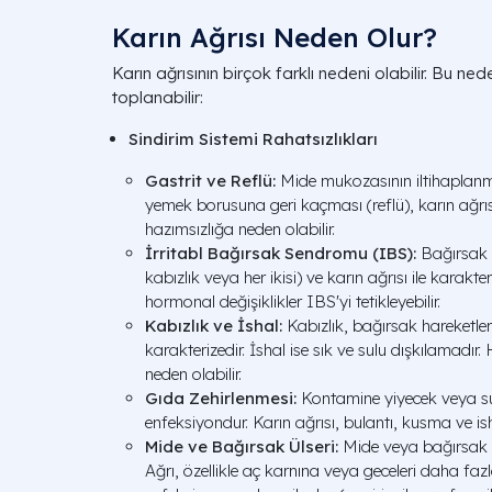
Karın Ağrısı Neden Olur?
Karın ağrısının birçok farklı nedeni olabilir. Bu ne
toplanabilir:
Sindirim Sistemi Rahatsızlıkları
Gastrit ve Reflü:
Mide mukozasının iltihaplanma
yemek borusuna geri kaçması (reflü), karın ağr
hazımsızlığa neden olabilir.
İrritabl Bağırsak Sendromu (IBS):
Bağırsak h
kabızlık veya her ikisi) ve karın ağrısı ile karakteri
hormonal değişiklikler IBS'yi tetikleyebilir.
Kabızlık ve İshal:
Kabızlık, bağırsak hareketler
karakterizedir. İshal ise sık ve sulu dışkılamadır
neden olabilir.
Gıda Zehirlenmesi:
Kontamine yiyecek veya su
enfeksiyondur. Karın ağrısı, bulantı, kusma ve ishal
Mide ve Bağırsak Ülseri:
Mide veya bağırsak d
Ağrı, özellikle aç karnına veya geceleri daha fazla