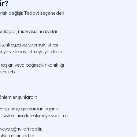
ir?
rak değişir. Tedavi seçenekleri
ar ilaçlar, mide asidini azaltan
zenli egzersiz yapmak, stresi
meye ve tedavi etmeye yardımcı
taşları veya bağırsak tıkanıklığı
rekebilir.
nlemler şunlardır:
 ve işlenmiş gıdalardan kaçının.
im sisteminizi düzenlemeye yardımcı
eya ağrıyı artırabilir.
ri riskini artırır.