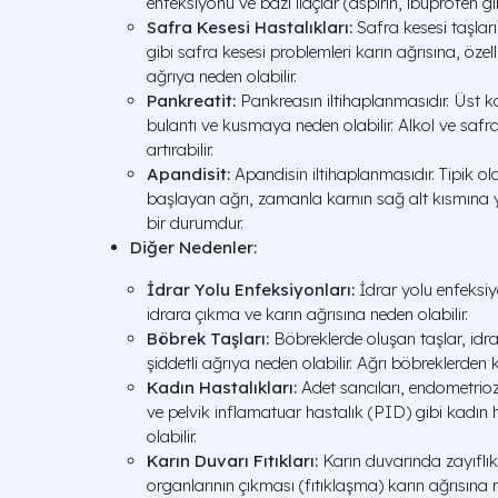
enfeksiyonu ve bazı ilaçlar (aspirin, ibuprofen gibi)
Safra Kesesi Hastalıkları:
Safra kesesi taşları,
gibi safra kesesi problemleri karın ağrısına, özel
ağrıya neden olabilir.
Pankreatit:
Pankreasın iltihaplanmasıdır. Üst ka
bulantı ve kusmaya neden olabilir. Alkol ve safra 
artırabilir.
Apandisit:
Apandisin iltihaplanmasıdır. Tipik ol
başlayan ağrı, zamanla karnın sağ alt kısmına ye
bir durumdur.
Diğer Nedenler:
İdrar Yolu Enfeksiyonları:
İdrar yolu enfeksiy
idrara çıkma ve karın ağrısına neden olabilir.
Böbrek Taşları:
Böbreklerde oluşan taşlar, idra
şiddetli ağrıya neden olabilir. Ağrı böbreklerden k
Kadın Hastalıkları:
Adet sancıları, endometriozis
ve pelvik inflamatuar hastalık (PID) gibi kadın h
olabilir.
Karın Duvarı Fıtıkları:
Karın duvarında zayıflık 
organlarının çıkması (fıtıklaşma) karın ağrısına n