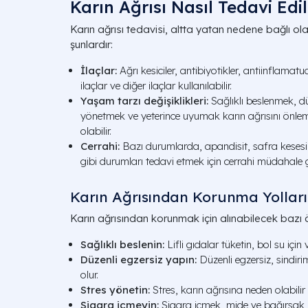
Karın Ağrısı Nasıl Tedavi Edil
Karın ağrısı tedavisi, altta yatan nedene bağlı ola
şunlardır:
İlaçlar:
Ağrı kesiciler, antibiyotikler, antiinflamatu
ilaçlar ve diğer ilaçlar kullanılabilir.
Yaşam tarzı değişiklikleri:
Sağlıklı beslenmek, dü
yönetmek ve yeterince uyumak karın ağrısını önle
olabilir.
Cerrahi:
Bazı durumlarda, apandisit, safra kesesi 
gibi durumları tedavi etmek için cerrahi müdahale ge
Karın Ağrısından Korunma Yolları
Karın ağrısından korunmak için alınabilecek bazı ö
Sağlıklı beslenin:
Lifli gıdalar tüketin, bol su için
Düzenli egzersiz yapın:
Düzenli egzersiz, sindir
olur.
Stres yönetin:
Stres, karın ağrısına neden olabilir v
Sigara içmeyin:
Sigara içmek, mide ve bağırsak ülse