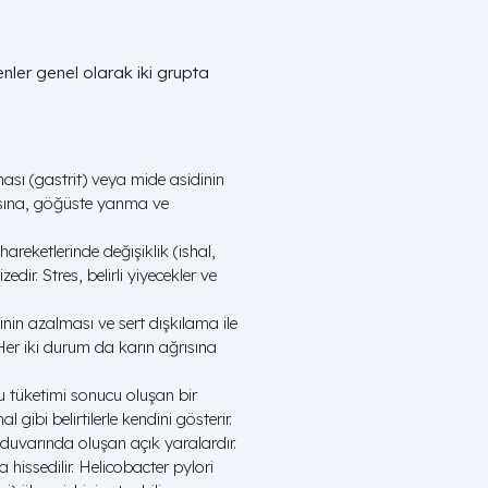
denler genel olarak iki grupta
sı (gastrit) veya mide asidinin
ısına, göğüste yanma ve
areketlerinde değişiklik (ishal,
zedir. Stres, belirli yiyecekler ve
inin azalması ve sert dışkılama ile
. Her iki durum da karın ağrısına
 tüketimi sonucu oluşan bir
 gibi belirtilerle kendini gösterir.
uvarında oluşan açık yaralardır.
 hissedilir. Helicobacter pylori