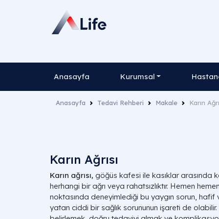
Anasayfa
Kurumsal
Hastane
Anasayfa
Tedavi Rehberi
Makale
Karın Ağrı
Karın Ağrısı
Karın ağrısı,
göğüs kafesi ile kasıklar arasında 
herhangi bir ağrı veya rahatsızlıktır. Hemen hemen
noktasında deneyimlediği bu yaygın sorun, hafif ve
yatan ciddi bir sağlık sorununun işareti de olabilir.
belirlemek, doğru tedaviyi almak ve komplikasyonl