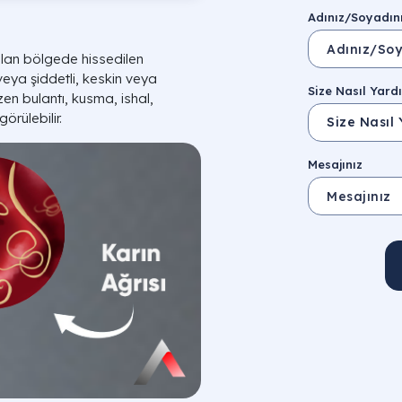
Adınız/Soyadın
kalan bölgede hissedilen
 veya şiddetli, keskin veya
Size Nasıl Yardı
azen bulantı, kusma, ishal,
görülebilir.
Mesajınız