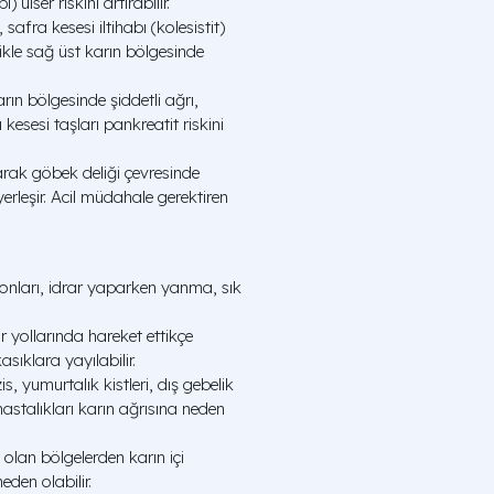
 ülser riskini artırabilir.
 safra kesesi iltihabı (kolesistit)
likle sağ üst karın bölgesinde
rın bölgesinde şiddetli ağrı,
kesesi taşları pankreatit riskini
arak göbek deliği çevresinde
rleşir. Acil müdahale gerektiren
onları, idrar yaparken yanma, sık
r yollarında hareket ettikçe
asıklara yayılabilir.
, yumurtalık kistleri, dış gebelik
astalıkları karın ağrısına neden
olan bölgelerden karın içi
eden olabilir.