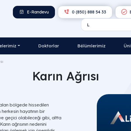
E-Randevu
0 (850) 888 54 33
E
lerimiz
Doktorlar
Bölümlerimiz
Üni
sı
Karın Ağrısı
kalan bölgede hissedilen
 herkesin hayatının bir
 geçici olabileceği gibi, altta
 Karın ağrısının nedenini
arı önlemek için önemlidir.