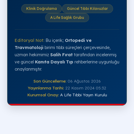
Klinik Doğrulama
Güncel Tıbbi Kılavuzlar
A Life Sağlık Grubu
Editoryal Not:
Bu içerik;
Ortopedi ve
Travmatoloji
birimi tıbbi süreçleri çerçevesinde,
uzman hekimimiz
Salih Fırat
tarafından incelenmiş
ve güncel
Kanıta Dayalı Tıp
rehberlerine uygunluğu
onaylanmıştır.
Son Güncelleme:
06 Ağustos 2026
Yayınlanma Tarihi:
22 Kasım 2024 05:32
Kurumsal Onay:
A Life Tıbbi Yayın Kurulu