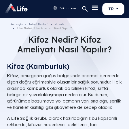
E-Randevu
TR
Anasayfa
Tedavi Rehberi
Makale
Kifoz Nedir? Kifoz Ameliyatı Nasıl Yapılır?
Kifoz Nedir? Kifoz
Ameliyatı Nasıl Yapılır?
Kifoz (Kamburluk)
Kifoz
, omurganın göğüs bölgesinde anormal derecede
dışarı doğru eğrilmesiyle oluşan bir sağlık sorunudur. Halk
arasında
kamburluk
olarak da bilinen kifoz, sırtta
belirgin bir yuvarlaklaşmaya neden olur. Bu durum,
görünümde bozulmaya yol açmanın yanı sıra ağrı, sertlik
ve hareket kısıtlılığı gibi şikayetlere de sebep olabilir.
A Life Sağlık Grubu
olarak hazırladığımız bu kapsamlı
rehberde, kifozun nedenlerini, belirtilerini, tanı