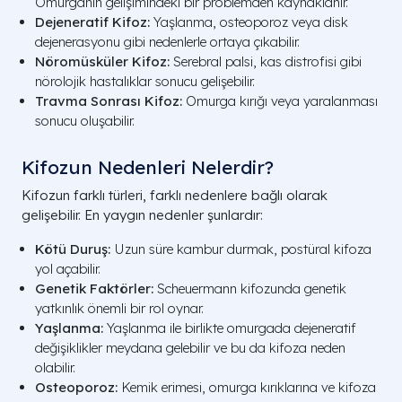
Omurganın gelişimindeki bir problemden kaynaklanır.
Dejeneratif Kifoz:
Yaşlanma, osteoporoz veya disk
dejenerasyonu gibi nedenlerle ortaya çıkabilir.
Nöromüsküler Kifoz:
Serebral palsi, kas distrofisi gibi
nörolojik hastalıklar sonucu gelişebilir.
Travma Sonrası Kifoz:
Omurga kırığı veya yaralanması
sonucu oluşabilir.
Kifozun Nedenleri Nelerdir?
Kifozun farklı türleri, farklı nedenlere bağlı olarak
gelişebilir. En yaygın nedenler şunlardır:
Kötü Duruş:
Uzun süre kambur durmak, postüral kifoza
yol açabilir.
Genetik Faktörler:
Scheuermann kifozunda genetik
yatkınlık önemli bir rol oynar.
Yaşlanma:
Yaşlanma ile birlikte omurgada dejeneratif
değişiklikler meydana gelebilir ve bu da kifoza neden
olabilir.
Osteoporoz:
Kemik erimesi, omurga kırıklarına ve kifoza