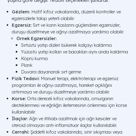
yaşına göre değişir. Tedavi seçenekleri şunlardır:
Gözlem:
Hafif kifoz vakalarında, düzenli kontroller ve
egzersizlerle takip yeterli olabilir.
Egzersiz:
Sırt ve karın kaslarını güçlendiren egzersizler,
duruşu düzeltmeye ve ağrıyı azaltmaya yardımcı olabilir.
Örnek Egzersizler:
Sırtüstü yatıp dizleri bükerek kalçayı kaldırma
Yüzüstü yatıp kolları ve bacakları aynı anda kaldırma
Köprü kurma
Plank
Duvara dayanarak sırt germe
Fizik Tedavi:
Manuel terapi, elektroterapi ve egzersiz
programları ile ağrıyı azaltmaya, hareket açıklığını
artırmaya ve duruşu düzeltmeye yardımcı olabilir.
Korse:
Orta dereceli kifoz vakalarında, omurganın
desteklenmesi ve eğriliğin ilerlemesinin önlenmesi için korse
kullanılabilir.
İlaçlar:
Ağrı ve iltihabı azaltmak için ağrı kesiciler ve
steroid olmayan anti-inflamatuar ilaçlar kullanılabilir.
Cerrahi:
Şiddetli kifoz vakalarında, sinir sıkışması veya