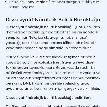
Psikojenik bayılmalar:
Stres veya duygusal tetikleyiciler
sonucu bayılma
Dissosiyatif Nörolojik Belirti Bozukluğu
Dissosiyatif nörolojik belirti bozukluğu (DNB),
eskiden
"konversiyon bozukluğu" olarak bilinen, kişinin
nörolojik
semptomlar
(felç, körlük, uyuşma, nöbetler gibi)
yaşadığı, ancak bu semptomların
bilinen bir nörolojik
veya tıbbi nedene bağlı olmadığı
bir rahatsızlıktır.
DNB'de,
beyin ve vücut arasındaki iletişimde bir sorun
vardır. Bu sorun,
psikolojik stres, travma veya diğer
faktörlerden
kaynaklanabilir. Beyin, vücudun belirli bir
bölümünü veya fonksiyonunu kontrol etmekte zorlanır ve
bu da nörolojik semptomlara yol açar. Önemle belirtmek
gerekir ki, DNB'li kişiler bu belirtileri
bilinçli olarak
uydurmazlar
ve belirtiler onlar için
gerçek ve sıkıntılıdır.
Dissosiyatif nörolojik belirti bozukluğu belirtileri:
DNB'nin belirtileri çok çeşitli olabilir ve genellikle nörolojik