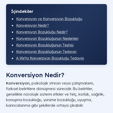
İçindekiler
Konversiyon ve Konversiyon Bozukluğu
Konversiyon Nedir?
Konversiyon Bozukluğu Nedir?
Konversiyon Bozukluğunun Nedenleri
Konversiyon Bozukluğunun Teşhisi
Konversiyon Bozukluğunun Tedavisi
A life'ta Konversiyon Bozukluğu Tedavisi
Konversiyon Nedir?
Konversiyon,
psikolojik stresin veya çatışmaların,
fiziksel belirtilere dönüşmesi sürecidir. Bu belirtiler,
genellikle nörolojik sistemi etkiler ve felç, körlük, sağırlık,
konuşma bozukluğu, yürüme bozukluğu, uyuşma,
karıncalanma gibi şekillerde ortaya çıkabilir.