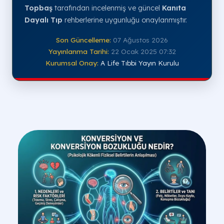
Topbaş
tarafından incelenmiş ve güncel
Kanıta
Dayalı Tıp
rehberlerine uygunluğu onaylanmıştır.
Son Güncelleme:
07 Ağustos 2026
Yayınlanma Tarihi:
22 Ocak 2025 07:32
Kurumsal Onay:
A Life Tıbbi Yayın Kurulu