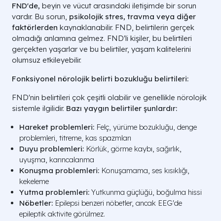
FND'de,
beyin ve vücut arasındaki iletişimde bir sorun
vardır. Bu sorun,
psikolojik stres, travma veya diğer
faktörlerden
kaynaklanabilir. FND, belirtilerin gerçek
olmadığı anlamına gelmez. FND'li kişiler, bu belirtileri
gerçekten yaşarlar ve bu belirtiler, yaşam kalitelerini
olumsuz etkileyebilir.
Fonksiyonel nörolojik belirti bozukluğu belirtileri:
FND'nin belirtileri çok çeşitli olabilir ve genellikle nörolojik
sistemle ilgilidir.
Bazı yaygın belirtiler şunlardır:
Hareket problemleri:
Felç, yürüme bozukluğu, denge
problemleri, titreme, kas spazmları
Duyu problemleri:
Körlük, görme kaybı, sağırlık,
uyuşma, karıncalanma
Konuşma problemleri:
Konuşamama, ses kısıklığı,
kekeleme
Yutma problemleri:
Yutkunma güçlüğü, boğulma hissi
Nöbetler:
Epilepsi benzeri nöbetler, ancak EEG'de
epileptik aktivite görülmez.