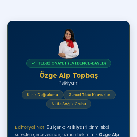
TIBBİ ONAYLI (EVIDENCE-BASED)
Özge Alp Topbaş
Psikiyatri
Klinik Doğrulama
Güncel Tıbbi Kılavuzlar
A Life Sağlık Grubu
Editoryal Not:
Bu içerik;
Psikiyatri
birimi tıbbi
süreçleri çerçevesinde, uzman hekimimiz
Özge Alp