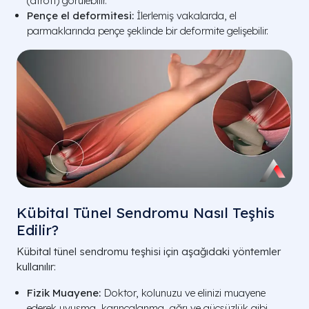
(atrofi) görülebilir.
Pençe el deformitesi:
İlerlemiş vakalarda, el
parmaklarında pençe şeklinde bir deformite gelişebilir.
Kübital Tünel Sendromu Nasıl Teşhis
Edilir?
Kübital tünel sendromu teşhisi için aşağıdaki yöntemler
kullanılır:
Fizik Muayene:
Doktor, kolunuzu ve elinizi muayene
ederek uyuşma, karıncalanma, ağrı ve güçsüzlük gibi