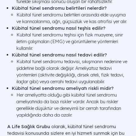
tünelde sıkışması sonucu oluşan bir rahatsızlıktır.
Kübital tünel sendromu belirtileri nelerdir?
Kübital tünel sendromu belirtileri arasında elde uyuşma
ve karıncalanma, ağrı, güçsüzlük ve kas atrofisi yer alır.
Kübital tünel sendromu nasıl teşhis edilir?
Kübital tünel sendromu teşhisi için fizik muayene, sinir
iletim çalışmaları (EMG) ve görüntüleme yöntemleri
kullanılır.
Kübital tünel sendromu nasıl tedavi edilir?
Kübital tünel sendromu tedavisi, sıkışmanın nedenine ve
şiddetine bağlı olarak değişir. Ameliyatsız tedavi
yöntemleri (aktivite değişikliği, dirsek ateli, fizik tedavi,
ilaçlar gibi) veya cerrahi tedavi uygulanabilir.
Kübital tünel sendromu ameliyatı riskli midir?
Her ameliyatta olduğu gibi kübital tünel sendromu
ameliyatında da bazı riskler vardır. Ancak bu riskler
genellikle düşüktür ve deneyimli bir cerrah tarafından
yapıldığında daha da azalır.
A Life Sağlık Grubu
olarak, kübital tünel sendromu
tedavisi konusunda sizlere en iyi hizmeti sunmak için bu