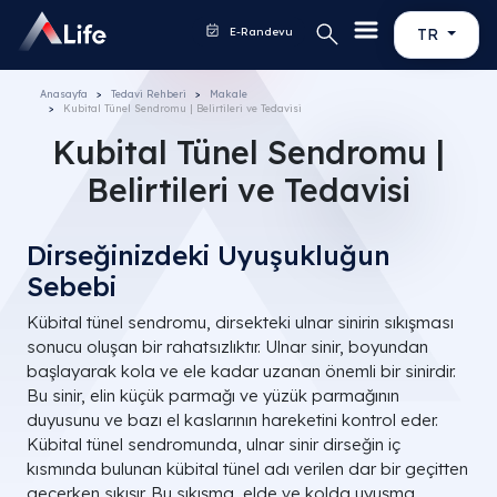
E-Randevu
TR
Anasayfa
Tedavi Rehberi
Makale
Kubital Tünel Sendromu | Belirtileri ve Tedavisi
Kubital Tünel Sendromu |
Belirtileri ve Tedavisi
Dirseğinizdeki Uyuşukluğun
Sebebi
Kübital tünel sendromu, dirsekteki ulnar sinirin sıkışması
sonucu oluşan bir rahatsızlıktır. Ulnar sinir, boyundan
başlayarak kola ve ele kadar uzanan önemli bir sinirdir.
Bu sinir, elin küçük parmağı ve yüzük parmağının
duyusunu ve bazı el kaslarının hareketini kontrol eder.
Kübital tünel sendromunda, ulnar sinir dirseğin iç
kısmında bulunan kübital tünel adı verilen dar bir geçitten
geçerken sıkışır. Bu sıkışma, elde ve kolda uyuşma,