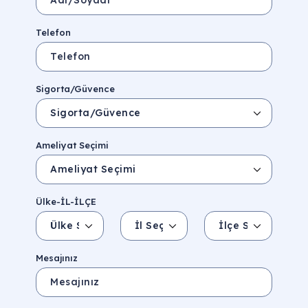
Telefon
Sigorta/Güvence
Ameliyat Seçimi
Ülke-İL-İLÇE
Ülke Seçin
İl Seçin
İlçe Seçin
İl/Şehir
Eyalet/Bölge
Mesajınız