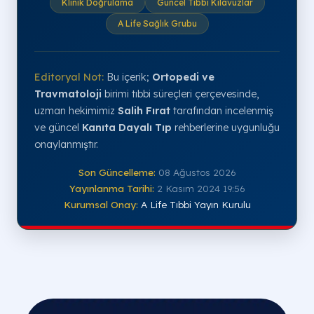
Klinik Doğrulama
Güncel Tıbbi Kılavuzlar
A Life Sağlık Grubu
Editoryal Not:
Bu içerik;
Ortopedi ve
Travmatoloji
birimi tıbbi süreçleri çerçevesinde,
uzman hekimimiz
Salih Fırat
tarafından incelenmiş
ve güncel
Kanıta Dayalı Tıp
rehberlerine uygunluğu
onaylanmıştır.
Son Güncelleme:
08 Ağustos 2026
Yayınlanma Tarihi:
2 Kasım 2024 19:56
Kurumsal Onay:
A Life Tıbbi Yayın Kurulu