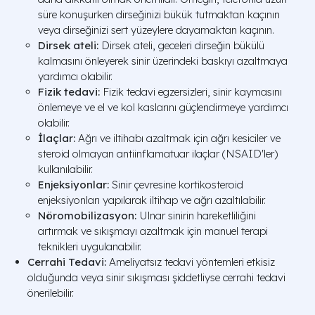
süre konuşurken dirseğinizi bükük tutmaktan kaçının
veya dirseğinizi sert yüzeylere dayamaktan kaçının.
Dirsek ateli:
Dirsek ateli, geceleri dirseğin bükülü
kalmasını önleyerek sinir üzerindeki baskıyı azaltmaya
yardımcı olabilir.
Fizik tedavi:
Fizik tedavi egzersizleri, sinir kaymasını
önlemeye ve el ve kol kaslarını güçlendirmeye yardımcı
olabilir.
İlaçlar:
Ağrı ve iltihabı azaltmak için ağrı kesiciler ve
steroid olmayan antiinflamatuar ilaçlar (NSAID'ler)
kullanılabilir.
Enjeksiyonlar:
Sinir çevresine kortikosteroid
enjeksiyonları yapılarak iltihap ve ağrı azaltılabilir.
Nöromobilizasyon:
Ulnar sinirin hareketliliğini
artırmak ve sıkışmayı azaltmak için manuel terapi
teknikleri uygulanabilir.
Cerrahi Tedavi:
Ameliyatsız tedavi yöntemleri etkisiz
olduğunda veya sinir sıkışması şiddetliyse cerrahi tedavi
önerilebilir.