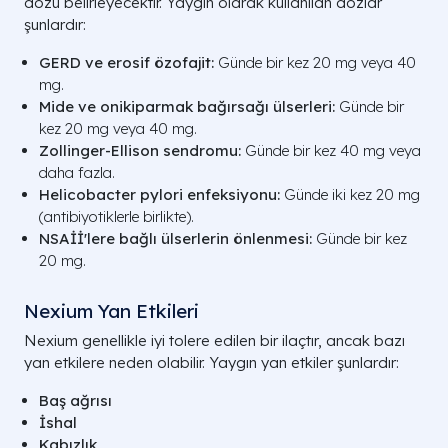
dozu belirleyecektir. Yaygın olarak kullanılan dozlar
şunlardır:
GERD ve erosif özofajit:
Günde bir kez 20 mg veya 40
mg.
Mide ve onikiparmak bağırsağı ülserleri:
Günde bir
kez 20 mg veya 40 mg.
Zollinger-Ellison sendromu:
Günde bir kez 40 mg veya
daha fazla.
Helicobacter pylori enfeksiyonu:
Günde iki kez 20 mg
(antibiyotiklerle birlikte).
NSAİİ'lere bağlı ülserlerin önlenmesi:
Günde bir kez
20 mg.
Nexium Yan Etkileri
Nexium genellikle iyi tolere edilen bir ilaçtır, ancak bazı
yan etkilere neden olabilir. Yaygın yan etkiler şunlardır:
Baş ağrısı
İshal
Kabızlık