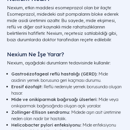
Nexium, etkin maddesi esomeprazol olan bir ilaçtır.
Esomeprazol, midedeki asit pompalarını bloke ederek
mide asidi üretimini azaltır. Bu sayede, mide ekşimesi,
reflü ve diğer asit kaynaklı mide rahatsızlıklarının
belirtilerini hafifletir. Nexium, reçetesiz satılabildiği gibi,
bazı durumlarda doktor tarafından reçete edilebilir.
Nexium Ne İşe Yarar?
Nexium, aşağıdaki durumların tedavisinde kullanılır:
Gastroözofageal reflü hastalığı (GERD):
Mide
asidinin yemek borusuna geri kaçması durumu.
Erosif özofajit:
Reflü nedeniyle yemek borusunda oluşan
hasar.
Mide ve onikiparmak bağırsağı ülserleri:
Mide veya
onikiparmak bağırsağında oluşan açık yaralar.
Zollinger-Ellison sendromu:
Midede aşırı asit üretimine
neden olan nadir bir hastalık.
Helicobacter pylori enfeksiyonu:
Mide enfeksiyonu