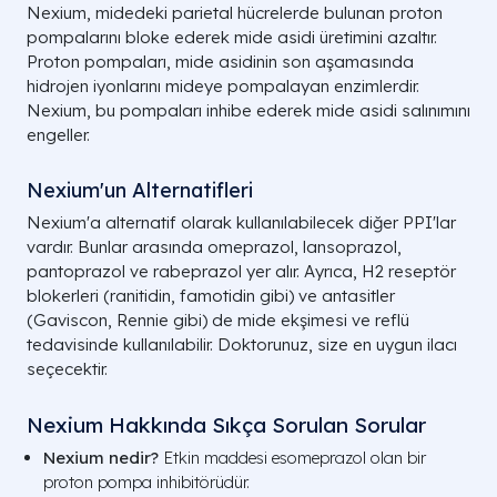
Nexium, midedeki parietal hücrelerde bulunan proton
pompalarını bloke ederek mide asidi üretimini azaltır.
Proton pompaları, mide asidinin son aşamasında
hidrojen iyonlarını mideye pompalayan enzimlerdir.
Nexium, bu pompaları inhibe ederek mide asidi salınımını
engeller.
Nexium'un Alternatifleri
Nexium'a alternatif olarak kullanılabilecek diğer PPI'lar
vardır. Bunlar arasında omeprazol, lansoprazol,
pantoprazol ve rabeprazol yer alır. Ayrıca, H2 reseptör
blokerleri (ranitidin, famotidin gibi) ve antasitler
(Gaviscon, Rennie gibi) de mide ekşimesi ve reflü
tedavisinde kullanılabilir. Doktorunuz, size en uygun ilacı
seçecektir.
Nexium Hakkında Sıkça Sorulan Sorular
Nexium nedir?
Etkin maddesi esomeprazol olan bir
proton pompa inhibitörüdür.