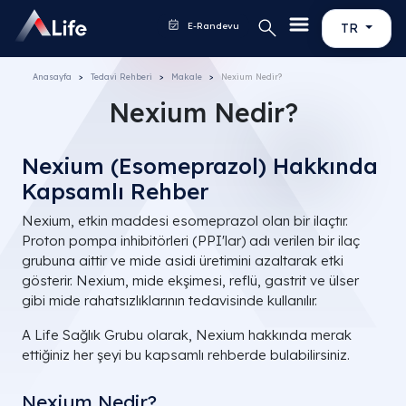
E-Randevu
TR
Anasayfa
Tedavi Rehberi
Makale
Nexium Nedir?
Nexium Nedir?
Nexium (Esomeprazol) Hakkında
Kapsamlı Rehber
Nexium, etkin maddesi esomeprazol olan bir ilaçtır.
Proton pompa inhibitörleri (PPI'lar) adı verilen bir ilaç
grubuna aittir ve mide asidi üretimini azaltarak etki
gösterir. Nexium, mide ekşimesi, reflü, gastrit ve ülser
gibi mide rahatsızlıklarının tedavisinde kullanılır.
A Life Sağlık Grubu olarak, Nexium hakkında merak
ettiğiniz her şeyi bu kapsamlı rehberde bulabilirsiniz.
Nexium Nedir?