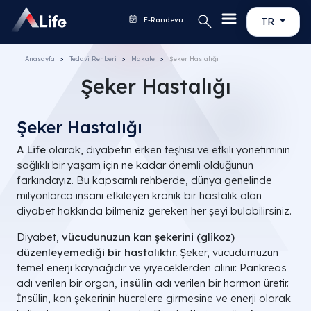
E-Randevu
TR
Anasayfa
Tedavi Rehberi
Makale
Şeker Hastalığı
Şeker Hastalığı
Şeker Hastalığı
A Life
olarak, diyabetin erken teşhisi ve etkili yönetiminin
sağlıklı bir yaşam için ne kadar önemli olduğunun
farkındayız. Bu kapsamlı rehberde, dünya genelinde
milyonlarca insanı etkileyen kronik bir hastalık olan
diyabet hakkında bilmeniz gereken her şeyi bulabilirsiniz.
Diyabet,
vücudunuzun kan şekerini (glikoz)
düzenleyemediği bir hastalıktır.
Şeker, vücudumuzun
temel enerji kaynağıdır ve yiyeceklerden alınır. Pankreas
adı verilen bir organ,
insülin
adı verilen bir hormon üretir.
İnsülin, kan şekerinin hücrelere girmesine ve enerji olarak