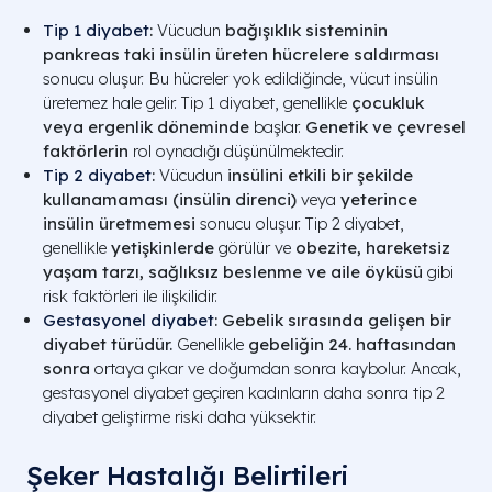
Tip 1 diyabet
:
Vücudun
bağışıklık sisteminin
pankreas taki insülin üreten hücrelere saldırması
sonucu oluşur. Bu hücreler yok edildiğinde, vücut insülin
üretemez hale gelir. Tip 1 diyabet, genellikle
çocukluk
veya ergenlik döneminde
başlar.
Genetik ve çevresel
faktörlerin
rol oynadığı düşünülmektedir.
Tip 2 diyabet
:
Vücudun
insülini etkili bir şekilde
kullanamaması (insülin direnci)
veya
yeterince
insülin üretmemesi
sonucu oluşur. Tip 2 diyabet,
genellikle
yetişkinlerde
görülür ve
obezite, hareketsiz
yaşam tarzı, sağlıksız beslenme ve aile öyküsü
gibi
risk faktörleri ile ilişkilidir.
Gestasyonel diyabet
:
Gebelik sırasında gelişen bir
diyabet türüdür.
Genellikle
gebeliğin 24. haftasından
sonra
ortaya çıkar ve doğumdan sonra kaybolur. Ancak,
gestasyonel diyabet geçiren kadınların daha sonra tip 2
diyabet geliştirme riski daha yüksektir.
Şeker Hastalığı Belirtileri