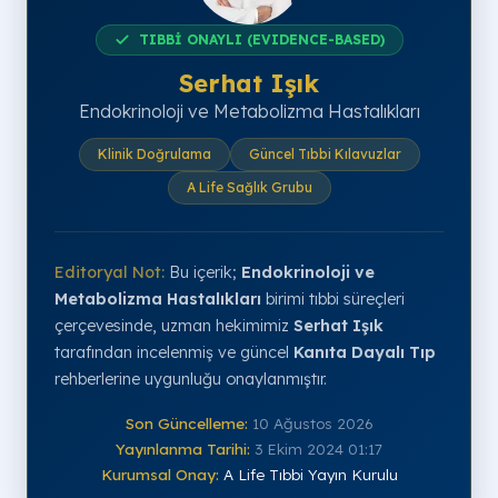
TIBBİ ONAYLI (EVIDENCE-BASED)
Serhat Işık
Endokrinoloji ve Metabolizma Hastalıkları
Klinik Doğrulama
Güncel Tıbbi Kılavuzlar
A Life Sağlık Grubu
Editoryal Not:
Bu içerik;
Endokrinoloji ve
Metabolizma Hastalıkları
birimi tıbbi süreçleri
çerçevesinde, uzman hekimimiz
Serhat Işık
tarafından incelenmiş ve güncel
Kanıta Dayalı Tıp
rehberlerine uygunluğu onaylanmıştır.
Son Güncelleme:
10 Ağustos 2026
Yayınlanma Tarihi:
3 Ekim 2024 01:17
Kurumsal Onay:
A Life Tıbbi Yayın Kurulu