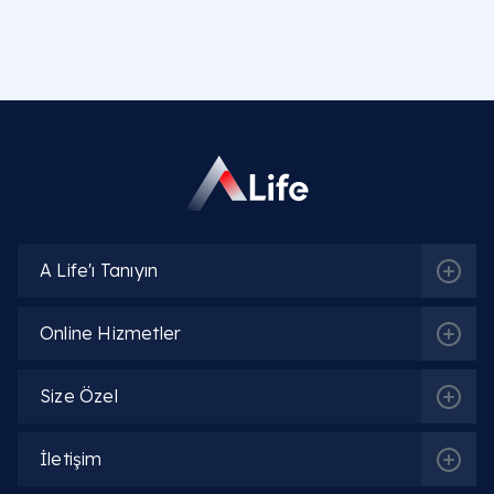
Detaylı Bilgi
Op. Dr. Oskar Öğüten
Detaylı Bilgi
Op. Dr. Lala Isgandarova
Detaylı Bilgi
A Life'ı Tanıyın
Online Hizmetler
Op. Dr. Osman Denizhan Özgün
Detaylı Bilgi
Size Özel
Op. Dr. Alptekin Alagöz
İletişim