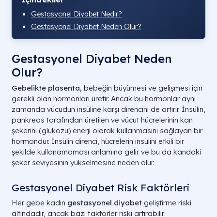
Gestasyonel Diyabet Nedir?
Gestasyonel Diyabet Neden Olur?
Gestasyonel Diyabet Neden
Olur?
Gebelikte plasenta,
bebeğin büyümesi ve gelişmesi için
gerekli olan hormonları üretir. Ancak bu hormonlar aynı
zamanda vücudun insüline karşı direncini de artırır. İnsülin,
pankreas tarafından üretilen ve vücut hücrelerinin kan
şekerini (glukozu) enerji olarak kullanmasını sağlayan bir
hormondur. İnsülin direnci, hücrelerin insülini etkili bir
şekilde kullanamaması anlamına gelir ve bu da kandaki
şeker seviyesinin yükselmesine neden olur.
Gestasyonel Diyabet Risk Faktörleri
Her gebe kadın
gestasyonel diyabet
geliştirme riski
altındadır, ancak bazı faktörler riski artırabilir: