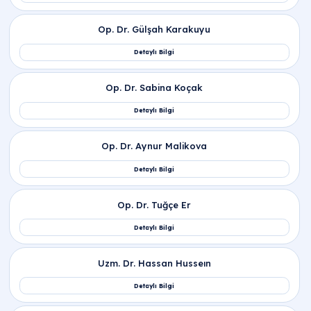
İlgili Bölümler
Endokrinoloji ve Metabolizma Hastalıkları
Jinekoloji | Kadın Doğum Hastalıkları