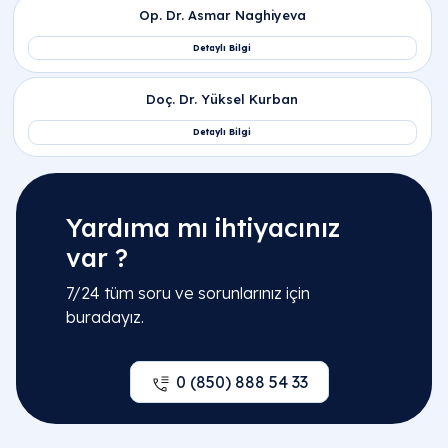
Kadın Doğum Acil | Poliklinik
İlgili Hekimler
Yardıma mı ihtiyacınız
Doç. Dr. Serhat Işık
var ?
Detaylı Bilgi
7/24 tüm soru ve sorunlarınız için
buradayız.
Op. Dr. Emine Gül Savcı
Detaylı Bilgi
0 (850) 888 54 33
Op. Dr. Khayala Aliyeva