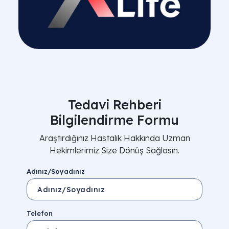
Tedavi Rehberi
Bilgilendirme Formu
Araştırdığınız Hastalık Hakkında Uzman
Hekimlerimiz Size Dönüş Sağlasın.
Adınız/Soyadınız
Telefon