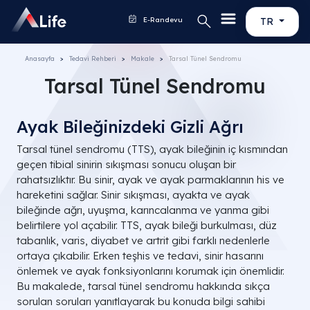
E-Randevu
TR
Anasayfa
Tedavi Rehberi
Makale
Tarsal Tünel Sendromu
Tarsal Tünel Sendromu
Ayak Bileğinizdeki Gizli Ağrı
Tarsal tünel sendromu (TTS), ayak bileğinin iç kısmından
geçen tibial sinirin sıkışması sonucu oluşan bir
rahatsızlıktır. Bu sinir, ayak ve ayak parmaklarının his ve
hareketini sağlar. Sinir sıkışması, ayakta ve ayak
bileğinde ağrı, uyuşma, karıncalanma ve yanma gibi
belirtilere yol açabilir. TTS, ayak bileği burkulması, düz
tabanlık, varis, diyabet ve artrit gibi farklı nedenlerle
ortaya çıkabilir. Erken teşhis ve tedavi, sinir hasarını
önlemek ve ayak fonksiyonlarını korumak için önemlidir.
Bu makalede, tarsal tünel sendromu hakkında sıkça
sorulan soruları yanıtlayarak bu konuda bilgi sahibi