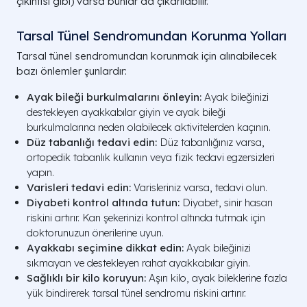
çıkıntısı gibi) varsa bunlar da çıkarılabilir.
Tarsal Tünel Sendromundan Korunma Yolları
Tarsal tünel sendromundan korunmak için alınabilecek
bazı önlemler şunlardır:
Ayak bileği burkulmalarını önleyin:
Ayak bileğinizi
destekleyen ayakkabılar giyin ve ayak bileği
burkulmalarına neden olabilecek aktivitelerden kaçının.
Düz tabanlığı tedavi edin:
Düz tabanlığınız varsa,
ortopedik tabanlık kullanın veya fizik tedavi egzersizleri
yapın.
Varisleri tedavi edin:
Varisleriniz varsa, tedavi olun.
Diyabeti kontrol altında tutun:
Diyabet, sinir hasarı
riskini artırır. Kan şekerinizi kontrol altında tutmak için
doktorunuzun önerilerine uyun.
Ayakkabı seçimine dikkat edin:
Ayak bileğinizi
sıkmayan ve destekleyen rahat ayakkabılar giyin.
Sağlıklı bir kilo koruyun:
Aşırı kilo, ayak bileklerine fazla
yük bindirerek tarsal tünel sendromu riskini artırır.