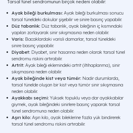
Tarsal tünel sendromunun birçok nedeni olabilir:
Ayak bileği burkulması:
Ayak bileği burkulması sonucu
tarsal tüneldeki dokular şişebilir ve sinire basınç yapabilir.
Düz tabanlık:
Düz tabanlık, ayak bileğinin iç kısmındaki
yapıları zorlayarak sinir sıkışmasına neden olabilir.
Varis:
Bacaklardaki varisli damarlar, tarsal tüneldeki
sinire basınç yapabilir.
Diyabet:
Diyabet, sinir hasarına neden olarak tarsal tünel
sendromu riskini artırabilir.
Artrit:
Ayak bileği eklemindeki artrit (iltihaplanma), sinir
sıkışmasına neden olabilir.
Ayak bileğinde kist veya tümör:
Nadir durumlarda,
tarsal tünelde oluşan bir kist veya tümör sinir sıkışmasına
neden olabilir.
Ayakkabı seçimi:
Yüksek topuklu veya dar ayakkabılar
giymek, ayak bileğindeki sinirlere basınç yaparak tarsal
tünel sendromuna neden olabilir.
Aşırı kilo:
Aşırı kilo, ayak bileklerine fazla yük bindirerek
tarsal tünel sendromu riskini artırabilir.