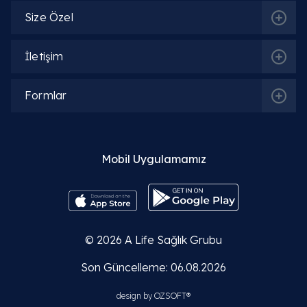
Size Özel
İlgili Bölümler
İletişim
Ortopedi ve Travmatoloji
Formlar
İlgili Hekimler
Mobil Uygulamamız
Op. Dr. Salih Fırat
Detaylı Bilgi
© 2026
A Life Sağlık Grubu
Son Güncelleme: 06.08.2026
Op. Dr. Mehmet Asiltürk
design by
OZSOFT®
Detaylı Bilgi