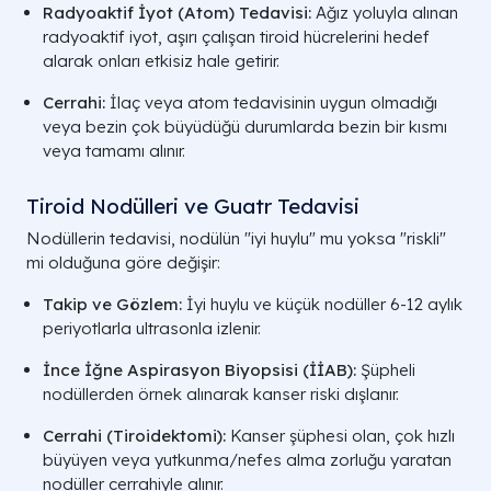
Radyoaktif İyot (Atom) Tedavisi:
Ağız yoluyla alınan
radyoaktif iyot, aşırı çalışan tiroid hücrelerini hedef
alarak onları etkisiz hale getirir.
Cerrahi:
İlaç veya atom tedavisinin uygun olmadığı
veya bezin çok büyüdüğü durumlarda bezin bir kısmı
veya tamamı alınır.
Tiroid Nodülleri ve Guatr Tedavisi
Nodüllerin tedavisi, nodülün "iyi huylu" mu yoksa "riskli"
mi olduğuna göre değişir:
Takip ve Gözlem:
İyi huylu ve küçük nodüller 6-12 aylık
periyotlarla ultrasonla izlenir.
İnce İğne Aspirasyon Biyopsisi (İİAB):
Şüpheli
nodüllerden örnek alınarak kanser riski dışlanır.
Cerrahi (Tiroidektomi):
Kanser şüphesi olan, çok hızlı
büyüyen veya yutkunma/nefes alma zorluğu yaratan
nodüller cerrahiyle alınır.