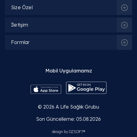
Tiroid bezi, boynun ön kısmında bulunan kelebek
Size Özel
şeklinde bir organdır ve temel görevi vücudun
metabolizma hızını kontrol etmektir
. Ürettiği T3 v
T4 hormonları aracılığıyla kalp atış hızından vücut
İletişim
ısısına, protein sentezinden besinlerin enerjiye
dönüşmesine kadar tüm hayati fonksiyonları
Formlar
düzenler.
Tiroid Yüksekliği Nedir ve Neden Yükselir?
Mobil Uygulamamız
Tiroid Nodülü Neden Olur?
Tiroid Nodülü Olanlar Nelere Dikkat Etmeli?
© 2026
A Life Sağlık Grubu
Tiroid Ultrason Terimleri Sözlüğü
Son Güncelleme: 05.08.2026
Tiroid Bezi Az Çalışırsa (Hipotiroidi) Ne Olur?
design by
OZSOFT®