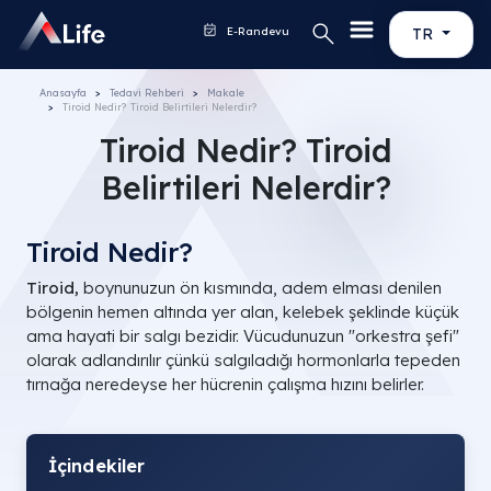
E-Randevu
TR
Anasayfa
Tedavi Rehberi
Makale
Tiroid Nedir? Tiroid Belirtileri Nelerdir?
Tiroid Nedir? Tiroid
Belirtileri Nelerdir?
Tiroid Nedir?
Tiroid,
boynunuzun ön kısmında, adem elması denilen
bölgenin hemen altında yer alan, kelebek şeklinde küçük
ama hayati bir salgı bezidir. Vücudunuzun "orkestra şefi"
olarak adlandırılır çünkü salgıladığı hormonlarla tepeden
tırnağa neredeyse her hücrenin çalışma hızını belirler.
İçindekiler