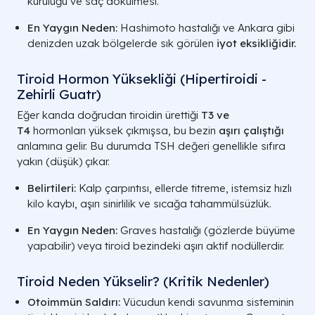
kuruluğu ve saç dökülmesi.
En Yaygın Neden:
Hashimoto hastalığı ve Ankara gibi
denizden uzak bölgelerde sık görülen
iyot eksikliğidir.
Tiroid Hormon Yüksekliği (Hipertiroidi -
Zehirli Guatr)
Eğer kanda doğrudan tiroidin ürettiği
T3
ve
T4
hormonları yüksek çıkmışsa, bu bezin
aşırı çalıştığı
anlamına gelir. Bu durumda TSH değeri genellikle sıfıra
yakın (düşük) çıkar.
Belirtileri:
Kalp çarpıntısı, ellerde titreme, istemsiz hızlı
kilo kaybı, aşırı sinirlilik ve sıcağa tahammülsüzlük.
En Yaygın Neden:
Graves hastalığı (gözlerde büyüme
yapabilir) veya tiroid bezindeki aşırı aktif nodüllerdir.
Tiroid Neden Yükselir? (Kritik Nedenler)
Otoimmün Saldırı:
Vücudun kendi savunma sisteminin