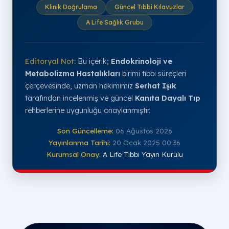
Klinik Doğrulama
Güncel Tıbbi Kılavuzlar
A Life Sağlık Grubu
Editoryal Not:
Bu içerik;
Endokrinoloji ve
Metabolizma Hastalıkları
birimi tıbbi süreçleri
çerçevesinde, uzman hekimimiz
Serhat Işık
tarafından incelenmiş ve güncel
Kanıta Dayalı Tıp
rehberlerine uygunluğu onaylanmıştır.
Son Güncelleme:
06 Ağustos 2026
Yayınlanma Tarihi:
20 Ocak 2025 00:36
Kurumsal Onay:
A Life Tıbbi Yayın Kurulu