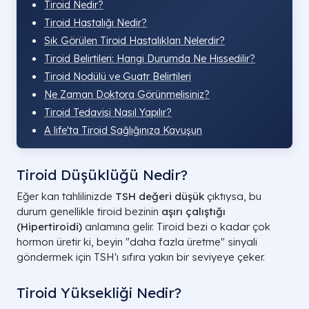
Tiroid Nedir?
Tiroid Hastalığı Nedir?
Sık Görülen Tiroid Hastalıkları Nelerdir?
Tiroid Belirtileri: Hangi Durumda Ne Hissedilir?
Tiroid Nodülü ve Guatr Belirtileri
Ne Zaman Doktora Görünmelisiniz?
Tiroid Tedavisi Nasıl Yapılır?
A life'ta Tiroid Sağlığınıza Kavuşun
Tiroid Düşüklüğü Nedir?
Eğer kan tahlilinizde
TSH değeri düşük
çıktıysa, bu
durum genellikle tiroid bezinin
aşırı çalıştığı
(Hipertiroidi)
anlamına gelir. Tiroid bezi o kadar çok
hormon üretir ki, beyin "daha fazla üretme" sinyali
göndermek için TSH'ı sıfıra yakın bir seviyeye çeker.
Tiroid Yüksekliği Nedir?