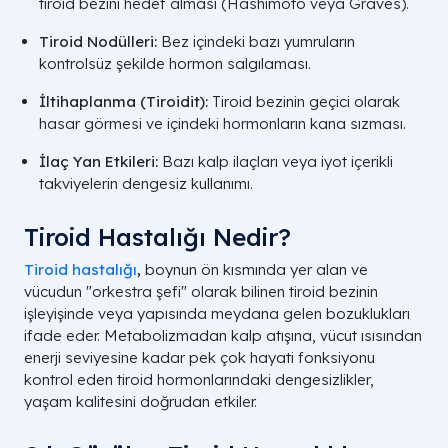
tiroid bezini hedef alması (Hashimoto veya Graves).
Tiroid Nodülleri:
Bez içindeki bazı yumruların
kontrolsüz şekilde hormon salgılaması.
İltihaplanma (Tiroidit):
Tiroid bezinin geçici olarak
hasar görmesi ve içindeki hormonların kana sızması.
İlaç Yan Etkileri:
Bazı kalp ilaçları veya iyot içerikli
takviyelerin dengesiz kullanımı.
Tiroid Hastalığı Nedir?
Tiroid hastalığı
,
boynun ön kısmında yer alan ve
vücudun "orkestra şefi" olarak bilinen tiroid bezinin
işleyişinde veya yapısında meydana gelen bozuklukları
ifade eder. Metabolizmadan kalp atışına, vücut ısısından
enerji seviyesine kadar pek çok hayati fonksiyonu
kontrol eden tiroid hormonlarındaki dengesizlikler,
yaşam kalitesini doğrudan etkiler.