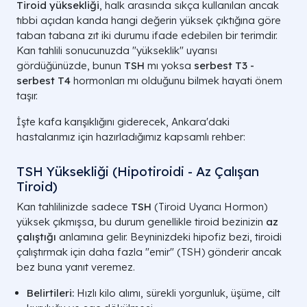
Tiroid yüksekliği
, halk arasında sıkça kullanılan ancak
tıbbi açıdan kanda hangi değerin yüksek çıktığına göre
taban tabana zıt iki durumu ifade edebilen bir terimdir.
Kan tahlili sonucunuzda "yükseklik" uyarısı
gördüğünüzde, bunun
TSH
mı yoksa
serbest
T3
-
serbest T4
hormonları mı olduğunu bilmek hayati önem
taşır.
İşte kafa karışıklığını giderecek, Ankara'daki
hastalarımız için hazırladığımız kapsamlı rehber:
TSH Yüksekliği (Hipotiroidi - Az Çalışan
Tiroid)
Kan tahlilinizde sadece
TSH
(Tiroid Uyarıcı Hormon)
yüksek çıkmışsa, bu durum genellikle tiroid bezinizin
az
çalıştığı
anlamına gelir. Beyninizdeki hipofiz bezi, tiroidi
çalıştırmak için daha fazla "emir" (TSH) gönderir ancak
bez buna yanıt veremez.
Belirtileri:
Hızlı kilo alımı, sürekli yorgunluk, üşüme, cilt