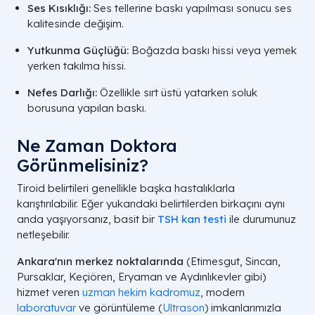
Ses Kısıklığı:
Ses tellerine baskı yapılması sonucu ses
kalitesinde değişim.
Yutkunma Güçlüğü:
Boğazda baskı hissi veya yemek
yerken takılma hissi.
Nefes Darlığı:
Özellikle sırt üstü yatarken soluk
borusuna yapılan baskı.
Ne Zaman Doktora
Görünmelisiniz?
Tiroid belirtileri genellikle başka hastalıklarla
karıştırılabilir. Eğer yukarıdaki belirtilerden birkaçını aynı
anda yaşıyorsanız, basit bir
TSH kan testi
ile durumunuz
netleşebilir.
Ankara'nın merkez noktalarında
(Etimesgut, Sincan,
Pursaklar, Keçiören, Eryaman ve Aydınlıkevler gibi)
hizmet veren
uzman hekim kadromuz
, modern
laboratuvar
ve görüntüleme (
Ultrason
) imkanlarımızla