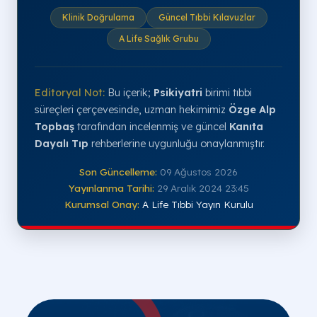
Klinik Doğrulama
Güncel Tıbbi Kılavuzlar
A Life Sağlık Grubu
Editoryal Not:
Bu içerik;
Psikiyatri
birimi tıbbi
süreçleri çerçevesinde, uzman hekimimiz
Özge Alp
Topbaş
tarafından incelenmiş ve güncel
Kanıta
Dayalı Tıp
rehberlerine uygunluğu onaylanmıştır.
Son Güncelleme:
09 Ağustos 2026
Yayınlanma Tarihi:
29 Aralık 2024 23:45
Kurumsal Onay:
A Life Tıbbi Yayın Kurulu