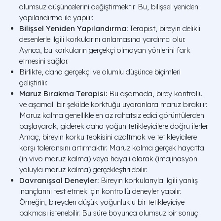
olumsuz düşüncelerini değiştirmektir. Bu, bilişsel yeniden
yapılandırma ile yapılır.
Bilişsel Yeniden Yapılandırma:
Terapist, bireyin delikli
desenlerle ilgili korkularını anlamasına yardımcı olur.
Ayrıca, bu korkuların gerçekçi olmayan yönlerini fark
etmesini sağlar.
Birlikte, daha gerçekçi ve olumlu düşünce biçimleri
geliştirilir.
Maruz Bırakma Terapisi:
Bu aşamada, birey kontrollü
ve aşamalı bir şekilde korktuğu uyaranlara maruz bırakılır.
Maruz kalma genellikle en az rahatsız edici görüntülerden
başlayarak, giderek daha yoğun tetikleyicilere doğru ilerler.
Amaç, bireyin korku tepkisini azaltmak ve tetikleyicilere
karşı toleransını artırmaktır. Maruz kalma gerçek hayatta
(in vivo maruz kalma) veya hayali olarak (imajinasyon
yoluyla maruz kalma) gerçekleştirilebilir.
Davranışsal Deneyler:
Bireyin korkularıyla ilgili yanlış
inançlarını test etmek için kontrollü deneyler yapılır.
Örneğin, bireyden düşük yoğunluklu bir tetikleyiciye
bakması istenebilir. Bu süre boyunca olumsuz bir sonuç