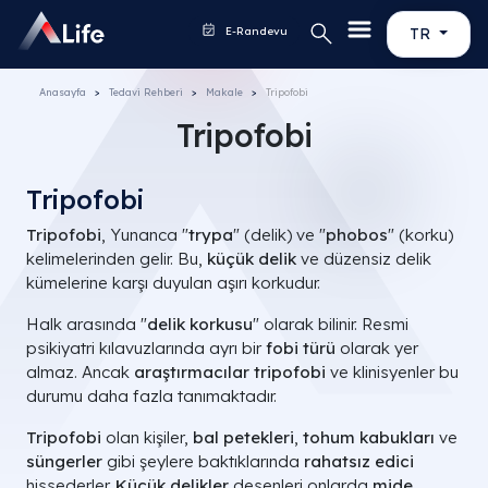
E-Randevu
TR
Anasayfa
Tedavi Rehberi
Makale
Tripofobi
Tripofobi
Tripofobi
Tripofobi
, Yunanca "
trypa
" (
delik
) ve "
phobos
" (
korku
)
kelimelerinden gelir. Bu,
küçük delik
ve düzensiz delik
kümelerine karşı duyulan aşırı korkudur.
Halk arasında "
delik korkusu
" olarak bilinir. Resmi
psikiyatri kılavuzlarında ayrı bir
fobi türü
olarak yer
almaz. Ancak
araştırmacılar tripofobi
ve klinisyenler bu
durumu daha fazla tanımaktadır.
Tripofobi
olan kişiler,
bal petekleri
,
tohum kabukları
ve
süngerler
gibi şeylere baktıklarında
rahatsız edici
hissederler.
Küçük delikler
desenleri onlarda
mide