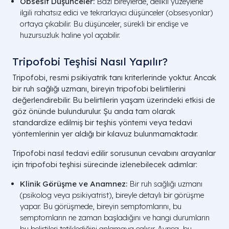
Obsesif Düşünceler:
Bazı bireylerde, delikli yüzeylerle
ilgili rahatsız edici ve tekrarlayıcı düşünceler (obsesyonlar)
ortaya çıkabilir. Bu düşünceler, sürekli bir endişe ve
huzursuzluk haline yol açabilir.
Tripofobi Teşhisi Nasıl Yapılır?
Tripofobi, resmi psikiyatrik tanı kriterlerinde yoktur. Ancak
bir ruh sağlığı uzmanı, bireyin tripofobi belirtilerini
değerlendirebilir. Bu belirtilerin yaşam üzerindeki etkisi de
göz önünde bulundurulur. Şu anda
tam olarak
standardize edilmiş bir
teşhis
yöntemi veya
tedavi
yöntemlerinin
yer aldığı bir kılavuz bulunmamaktadır.
Tripofobi nasıl tedavi edilir
sorusunun cevabını arayanlar
için
tripofobi teşhisi
sürecinde izlenebilecek adımlar:
Klinik Görüşme ve Anamnez:
Bir ruh sağlığı uzmanı
(psikolog veya psikiyatrist), bireyle detaylı bir görüşme
yapar. Bu görüşmede, bireyin semptomlarını, bu
semptomların ne zaman başladığını ve hangi durumların
bu belirtileri tetiklediğini anlamaya çalışır. Ayrıca, bu