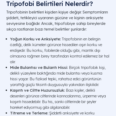
Tripofobi Belirtileri Nelerdir?
Tripofobinin belirtileri kişiden kişiye değişir. Semptomların
şiddeti, tetikleyici uyaranın gücüne ve kişinin anksiyete
seviyesine bağlıdır. Ancak, tripofobiye sahip bireylerde
sıkça rastlanan bazı temel belirtiler şunlardır:
Yoğun Korku ve Anksiyete:
Tripofobinin en belirgin
özelliği, delik kümeleri görünce hissedilen aşırı korku ve
endişedir. Bu korku, fobilerde olduğu gibi, mantık dışı
olmasına rağmen birey tarafından kontrol edilemez bir hal
alır.
Mide Bulantısı ve Bulantı Hissi:
Birçok tripofobik kişi,
delikli yüzeylere baktığında mide bulantısı veya kusma
hissi yaşar. Bu fiziksel tepki, rahatsız edici görüntünün
yarattığı güçlü tiksinti duygusuyla yakından ilişkilidir.
Kaşıntı ve Ciltte Huzursuzluk:
Bazı kişiler, delikli
desenleri görünce ciltlerinde karıncalanma, ürperme veya
kaşıntı hissedebilir. Bu his, sanki ciltlerinde bir şeyler
hareket ediyormuş gibi algılanabilir.
Titreme ve Terleme:
Şiddetli anksiyete ve korku