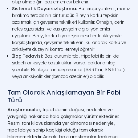
olup olmadığını gözlemlemesi beklenir.
Sistematik Duyarsızlaştırma:
Bu terapi yöntemi, maruz
bırakma terapisinin bir türüdür. Bireyin korku tepkisini
azaltmak için gevşeme teknikleri kullanılır. Örneğin, derin
nefes egzersizleri ve kas gevşetme gibi yöntemler
uygulanır. Birey, korku hiyerarşisindeki her tetikleyiciyle
karşılaştığında, gevşeme tekniklerini kullanarak korku ve
anksiyete düzeyini kontrol etmeyi öğrenir.
İlaç Tedavisi:
Bazı durumlarda, tripofobi ile birlikte
şiddetli anksiyete bozuklukları varsa, doktorlar ilaç
yazabilir. Bu ilaçlar antidepresanlar (SSRI'lar, SNRI'lar)
veya anksiyolitikler (benzodiazepinler) olabilir.
Tam Olarak Anlaşılamayan Bir Fobi
Türü
Araştırmacılar,
tripofobinin doğası, nedenleri ve
yaygınlığı hakkında hala çalışmalar yürütmektedirler.
Resmi tanı kılavuzlarında yer almaması nedeniyle,
tripofobiye sahip kaç kişi olduğu tam olarak
bilinmemektedir. Ancak, bazı araştırmalar toplumun