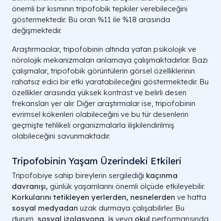
önemli bir kısmının tripofobik tepkiler verebileceğini
göstermektedir. Bu oran %11 ile %18 arasında
değişmektedir.
Araştırmacılar, tripofobinin altında yatan psikolojik ve
nörolojik mekanizmaları anlamaya çalışmaktadırlar. Bazı
çalışmalar, tripofobik görüntülerin görsel özelliklerinin
rahatsız edici bir etki yaratabileceğini göstermektedir. Bu
özellikler arasında yüksek kontrast ve belirli desen
frekansları yer alır. Diğer araştırmalar ise, tripofobinin
evrimsel kökenleri olabileceğini ve bu tür desenlerin
geçmişte tehlikeli organizmalarla ilişkilendirilmiş
olabileceğini savunmaktadır.
Tripofobinin Yaşam Üzerindeki Etkileri
Tripofobiye sahip bireylerin sergilediği
kaçınma
davranışı,
günlük yaşamlarını önemli ölçüde etkileyebilir.
Korkularını tetikleyen yerlerden, nesnelerden
ve hatta
sosyal medyadan
uzak durmaya çalışabilirler. Bu
durum,
sosyal izolasyona, iş
veya
okul
performansında