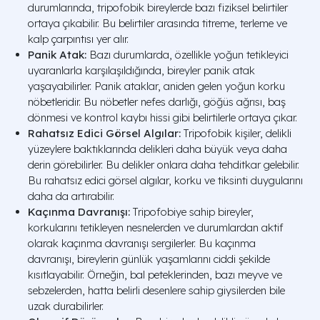
durumlarında, tripofobik bireylerde bazı fiziksel belirtiler
ortaya çıkabilir. Bu belirtiler arasında titreme, terleme ve
kalp çarpıntısı yer alır.
Panik Atak:
Bazı durumlarda, özellikle yoğun tetikleyici
uyaranlarla karşılaşıldığında, bireyler panik atak
yaşayabilirler. Panik ataklar, aniden gelen yoğun korku
nöbetleridir. Bu nöbetler nefes darlığı, göğüs ağrısı, baş
dönmesi ve kontrol kaybı hissi gibi belirtilerle ortaya çıkar.
Rahatsız Edici Görsel Algılar:
Tripofobik kişiler, delikli
yüzeylere baktıklarında delikleri daha büyük veya daha
derin görebilirler. Bu delikler onlara daha tehditkar gelebilir.
Bu rahatsız edici görsel algılar, korku ve tiksinti duygularını
daha da artırabilir.
Kaçınma Davranışı:
Tripofobiye sahip bireyler,
korkularını tetikleyen nesnelerden ve durumlardan aktif
olarak kaçınma davranışı sergilerler. Bu kaçınma
davranışı, bireylerin günlük yaşamlarını ciddi şekilde
kısıtlayabilir. Örneğin, bal peteklerinden, bazı meyve ve
sebzelerden, hatta belirli desenlere sahip giysilerden bile
uzak durabilirler.