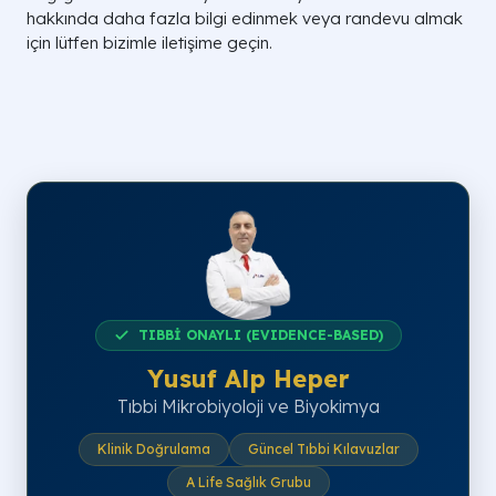
hakkında daha fazla bilgi edinmek veya randevu almak
için lütfen bizimle iletişime geçin.
TIBBİ ONAYLI (EVIDENCE-BASED)
Yusuf Alp Heper
Tıbbi Mikrobiyoloji ve Biyokimya
Klinik Doğrulama
Güncel Tıbbi Kılavuzlar
A Life Sağlık Grubu