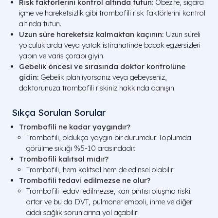
Risk faktörlerini kontrol altında tutun:
Obezite, sigara
içme ve hareketsizlik gibi trombofili risk faktörlerini kontrol
altında tutun.
Uzun süre hareketsiz kalmaktan kaçının:
Uzun süreli
yolculuklarda veya yatak istirahatinde bacak egzersizleri
yapın ve varis çorabı giyin.
Gebelik öncesi ve sırasında doktor kontrolüne
gidin:
Gebelik planlıyorsanız veya gebeyseniz,
doktorunuza trombofili riskiniz hakkında danışın.
Sıkça Sorulan Sorular
Trombofili ne kadar yaygındır?
Trombofili, oldukça yaygın bir durumdur. Toplumda
görülme sıklığı %5-10 arasındadır.
Trombofili kalıtsal mıdır?
Trombofili, hem kalıtsal hem de edinsel olabilir.
Trombofili tedavi edilmezse ne olur?
Trombofili tedavi edilmezse, kan pıhtısı oluşma riski
artar ve bu da DVT, pulmoner emboli, inme ve diğer
ciddi sağlık sorunlarına yol açabilir.