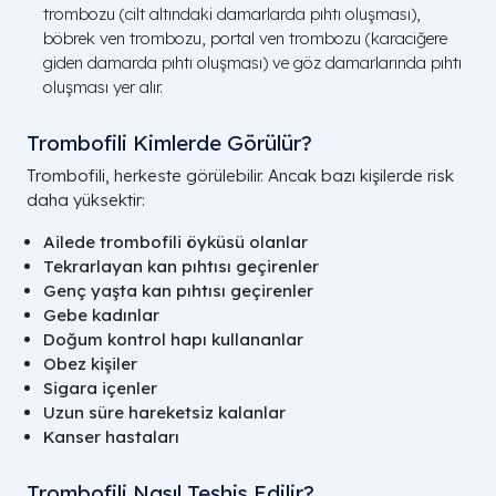
trombozu (cilt altındaki damarlarda pıhtı oluşması),
böbrek ven trombozu, portal ven trombozu (karaciğere
giden damarda pıhtı oluşması) ve göz damarlarında pıhtı
oluşması yer alır.
Trombofili Kimlerde Görülür?
Trombofili, herkeste görülebilir. Ancak bazı kişilerde risk
daha yüksektir:
Ailede trombofili öyküsü olanlar
Tekrarlayan kan pıhtısı geçirenler
Genç yaşta kan pıhtısı geçirenler
Gebe kadınlar
Doğum kontrol hapı kullananlar
Obez kişiler
Sigara içenler
Uzun süre hareketsiz kalanlar
Kanser hastaları
Trombofili Nasıl Teşhis Edilir?