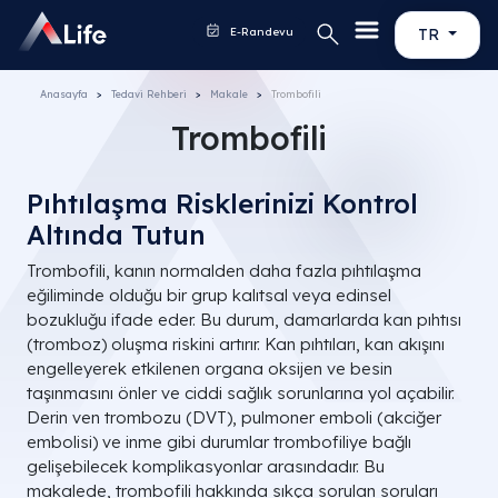
E-Randevu
TR
Anasayfa
Tedavi Rehberi
Makale
Trombofili
Trombofili
Pıhtılaşma Risklerinizi Kontrol
Altında Tutun
Trombofili, kanın normalden daha fazla pıhtılaşma
eğiliminde olduğu bir grup kalıtsal veya edinsel
bozukluğu ifade eder. Bu durum, damarlarda kan pıhtısı
(tromboz) oluşma riskini artırır. Kan pıhtıları, kan akışını
engelleyerek etkilenen organa oksijen ve besin
taşınmasını önler ve ciddi sağlık sorunlarına yol açabilir.
Derin ven trombozu (DVT), pulmoner emboli (akciğer
embolisi) ve inme gibi durumlar trombofiliye bağlı
gelişebilecek komplikasyonlar arasındadır. Bu
makalede, trombofili hakkında sıkça sorulan soruları