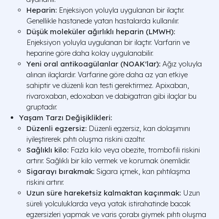
Heparin:
Enjeksiyon yoluyla uygulanan bir ilaçtır.
Genellikle hastanede yatan hastalarda kullanılır.
Düşük moleküler ağırlıklı heparin (LMWH):
Enjeksiyon yoluyla uygulanan bir ilaçtır. Varfarin ve
heparine göre daha kolay uygulanabilir.
Yeni oral antikoagülanlar (NOAK'lar):
Ağız yoluyla
alınan ilaçlardır. Varfarine göre daha az yan etkiye
sahiptir ve düzenli kan testi gerektirmez. Apixaban,
rivaroxaban, edoxaban ve dabigatran gibi ilaçlar bu
gruptadır.
Yaşam Tarzı Değişiklikleri:
Düzenli egzersiz:
Düzenli egzersiz, kan dolaşımını
iyileştirerek pıhtı oluşma riskini azaltır.
Sağlıklı kilo:
Fazla kilo veya obezite, trombofili riskini
artırır. Sağlıklı bir kilo vermek ve korumak önemlidir.
Sigarayı bırakmak:
Sigara içmek, kan pıhtılaşma
riskini artırır.
Uzun süre hareketsiz kalmaktan kaçınmak:
Uzun
süreli yolculuklarda veya yatak istirahatinde bacak
egzersizleri yapmak ve varis çorabı giymek pıhtı oluşma