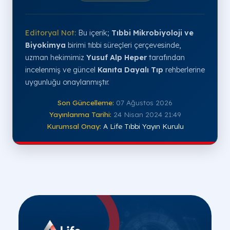
Editoryal Not:
Bu içerik;
Tıbbi Mikrobiyoloji ve
Biyokimya
birimi tıbbi süreçleri çerçevesinde,
uzman hekimimiz
Yusuf Alp Heper
tarafından
incelenmiş ve güncel
Kanıta Dayalı Tıp
rehberlerine
uygunluğu onaylanmıştır.
Son Güncelleme:
07 Ağustos 2026
Yayınlanma Tarihi:
24 Nisan 2024 21:49
Kurumsal Onay:
A Life Tıbbi Yayın Kurulu