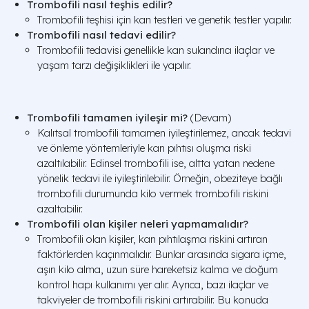
Trombofili nasıl teşhis edilir?
Trombofili teşhisi için kan testleri ve genetik testler yapılır.
Trombofili nasıl tedavi edilir?
Trombofili tedavisi genellikle kan sulandırıcı ilaçlar ve
yaşam tarzı değişiklikleri ile yapılır.
Trombofili tamamen iyileşir mi?
(Devam)
Kalıtsal trombofili tamamen iyileştirilemez, ancak tedavi
ve önleme yöntemleriyle kan pıhtısı oluşma riski
azaltılabilir. Edinsel trombofili ise, altta yatan nedene
yönelik tedavi ile iyileştirilebilir. Örneğin, obeziteye bağlı
trombofili durumunda kilo vermek trombofili riskini
azaltabilir.
Trombofili olan kişiler neleri yapmamalıdır?
Trombofili olan kişiler, kan pıhtılaşma riskini artıran
faktörlerden kaçınmalıdır. Bunlar arasında sigara içme,
aşırı kilo alma, uzun süre hareketsiz kalma ve doğum
kontrol hapı kullanımı yer alır. Ayrıca, bazı ilaçlar ve
takviyeler de trombofili riskini artırabilir. Bu konuda