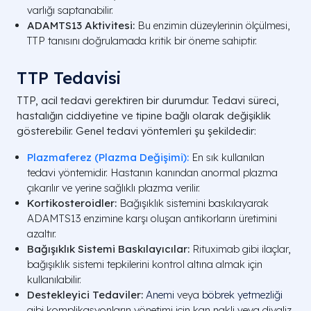
varlığı saptanabilir.
ADAMTS13 Aktivitesi:
Bu enzimin düzeylerinin ölçülmesi,
TTP tanısını doğrulamada kritik bir öneme sahiptir.
TTP Tedavisi
TTP, acil tedavi gerektiren bir durumdur. Tedavi süreci,
hastalığın ciddiyetine ve tipine bağlı olarak değişiklik
gösterebilir. Genel tedavi yöntemleri şu şekildedir:
Plazmaferez (Plazma Değişimi):
En sık kullanılan
tedavi yöntemidir. Hastanın kanından anormal plazma
çıkarılır ve yerine sağlıklı plazma verilir.
Kortikosteroidler:
Bağışıklık sistemini baskılayarak
ADAMTS13 enzimine karşı oluşan antikorların üretimini
azaltır.
Bağışıklık Sistemi Baskılayıcılar:
Rituximab gibi ilaçlar,
bağışıklık sistemi tepkilerini kontrol altına almak için
kullanılabilir.
Destekleyici Tedaviler:
Anemi
veya
böbrek yetmezliği
gibi komplikasyonların yönetimi için kan nakli veya diyaliz