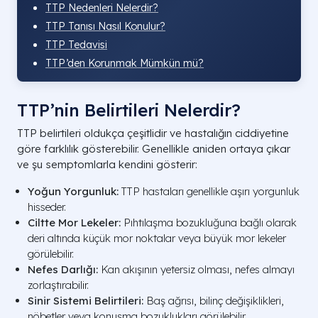
TTP Nedenleri Nelerdir?
TTP Tanısı Nasıl Konulur?
TTP Tedavisi
TTP’den Korunmak Mümkün mü?
TTP’nin Belirtileri Nelerdir?
TTP belirtileri oldukça çeşitlidir ve hastalığın ciddiyetine
göre farklılık gösterebilir. Genellikle aniden ortaya çıkar
ve şu semptomlarla kendini gösterir:
Yoğun Yorgunluk:
TTP hastaları genellikle aşırı yorgunluk
hisseder.
Ciltte Mor Lekeler:
Pıhtılaşma bozukluğuna bağlı olarak
deri altında küçük mor noktalar veya büyük mor lekeler
görülebilir.
Nefes Darlığı:
Kan akışının yetersiz olması, nefes almayı
zorlaştırabilir.
Sinir Sistemi Belirtileri:
Baş ağrısı, bilinç değişiklikleri,
nöbetler veya konuşma bozuklukları görülebilir.