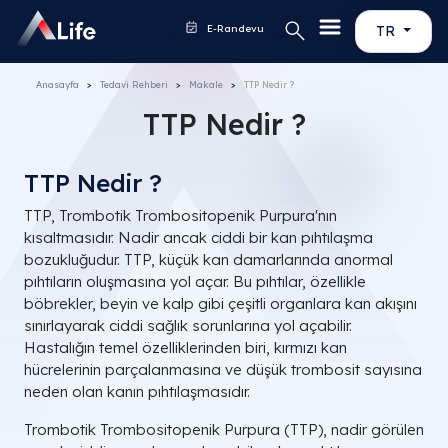
E-Randevu
TR
Anasayfa
Tedavi Rehberi
Makale
TTP Nedir ?
TTP Nedir ?
TTP Nedir ?
TTP, Trombotik Trombositopenik Purpura'nın
kısaltmasıdır. Nadir ancak ciddi bir kan pıhtılaşma
bozukluğudur. TTP, küçük kan damarlarında anormal
pıhtıların oluşmasına yol açar. Bu pıhtılar, özellikle
böbrekler, beyin ve kalp gibi çeşitli organlara kan akışını
sınırlayarak ciddi sağlık sorunlarına yol açabilir.
Hastalığın temel özelliklerinden biri, kırmızı kan
hücrelerinin parçalanmasına ve düşük trombosit sayısına
neden olan kanın pıhtılaşmasıdır.
Trombotik Trombositopenik Purpura (TTP), nadir görülen