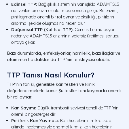
Edinsel TTP:
Bağışıklık sisteminin yanlışlıkla ADAMTS13
adı verilen bir enzime saldırması sonucu gelişir. Bu enzim,
pıhtılaşmada önemli bir rol oynar ve eksikliği, pıhtıların
anormal şekilde oluşmasına neden olur.
Doğumsal TTP (Kalıtsal TTP):
Genetik bir mutasyon
nedeniyle ADAMTS13 enziminin yetersiz üretilmesi sonucu
ortaya çıkar.
Bazı durumlarda, enfeksiyonlar, hamilelik, bazı ilaçlar ve
otoimmün hastalıklar da TTP’nin tetikleyicisi olabilir.
TTP Tanısı Nasıl Konulur?
TTP’nin tanısı, genellikle kan testleri ve klinik
değerlendirmelerle konur. Şu testler tanı koymada önemli
bir rol oynar:
Kan Sayımı:
Düşük trombosit seviyesi genellikle TTP’nin
önemli bir göstergesidir.
Periferik Kan Yayması:
Kan hücrelerinin mikroskop
altında incelenmesiyle anormal kırmızı kan hücrelerinin