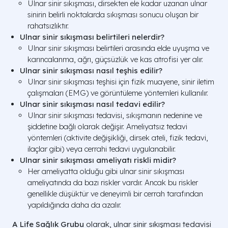
Ulnar sinir sıkışması, dirsekten ele kadar uzanan ulnar
sinirin belirli noktalarda sıkışması sonucu oluşan bir
rahatsızlıktır.
Ulnar sinir sıkışması belirtileri nelerdir?
Ulnar sinir sıkışması belirtileri arasında elde uyuşma ve
karıncalanma, ağrı, güçsüzlük ve kas atrofisi yer alır.
Ulnar sinir sıkışması nasıl teşhis edilir?
Ulnar sinir sıkışması teşhisi için fizik muayene, sinir iletim
çalışmaları (EMG) ve görüntüleme yöntemleri kullanılır.
Ulnar sinir sıkışması nasıl tedavi edilir?
Ulnar sinir sıkışması tedavisi, sıkışmanın nedenine ve
şiddetine bağlı olarak değişir. Ameliyatsız tedavi
yöntemleri (aktivite değişikliği, dirsek ateli, fizik tedavi,
ilaçlar gibi) veya cerrahi tedavi uygulanabilir.
Ulnar sinir sıkışması ameliyatı riskli midir?
Her ameliyatta olduğu gibi ulnar sinir sıkışması
ameliyatında da bazı riskler vardır. Ancak bu riskler
genellikle düşüktür ve deneyimli bir cerrah tarafından
yapıldığında daha da azalır.
A Life Sağlık Grubu
olarak, ulnar sinir sıkışması tedavisi