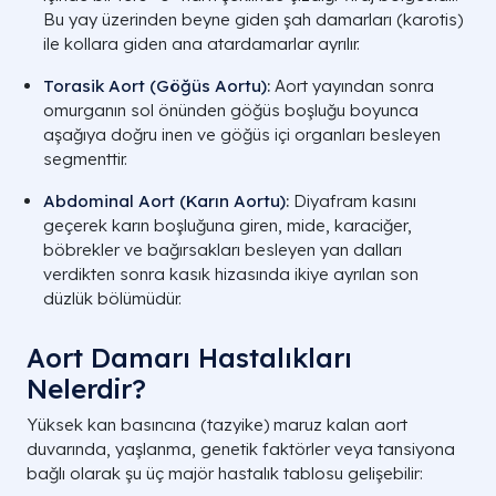
Bu yay üzerinden beyne giden şah damarları (karotis)
ile kollara giden ana atardamarlar ayrılır.
Torasik Aort (Göğüs Aortu)
:
Aort yayından sonra
omurganın sol önünden göğüs boşluğu boyunca
aşağıya doğru inen ve göğüs içi organları besleyen
segmenttir.
Abdominal Aort (Karın Aortu)
:
Diyafram kasını
geçerek karın boşluğuna giren, mide, karaciğer,
böbrekler ve bağırsakları besleyen yan dalları
verdikten sonra kasık hizasında ikiye ayrılan son
düzlük bölümüdür.
Aort Damarı Hastalıkları
Nelerdir?
Yüksek kan basıncına (tazyike) maruz kalan aort
duvarında, yaşlanma, genetik faktörler veya tansiyona
bağlı olarak şu üç majör hastalık tablosu gelişebilir: