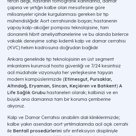
tercih değil, hastanın tomografik kanıtlarına, damar
çapına ve yırtığın kalbe olan mesafesine göre
milisaniyeler içinde kurgulanması gereken bir tıp
mühendisliğidir. Aort cerrahisinde başarı; hastanenin
yapay kalp-akciğer pompası teknolojisine, tam
donanımlı hibrit ameliyathanelerine ve bu alanda binlerce
vakalık deneyime sahip kıdemli kalp ve damar cerrahisi
(KVC) hekim kadrosuna doğrudan bağlıdır.
Ankara genelinde tıp teknolojisinin en üst segment
imkanlarını kurumsal hasta güvenliği ve 7/24 kesintisiz
acil müdahale vizyonuyla her yerleşkesine taşıyan
modern kampüslerimizde (
Etimesgut, Pursaklar,
Altındağ, Eryaman, Sincan, Keçiören ve Batıkent
)
A
Life Sağlık Grubu
hastaneleri olarak; kalbinizi ve en
büyük ana damarınızı tam bir koruma çemberine
alıyoruz.
Kalp ve Damar Cerrahisi anabilim dalı kliniklerimizde;
kalbe yakın asendan aort yırtılmalarında acil açık cerrahi
ile
Bentall prosedürlerini
sıfır enfeksiyon disipliniyle