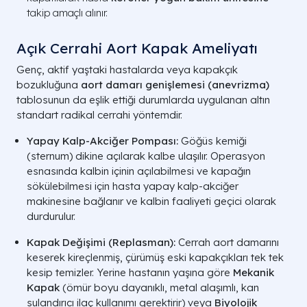
takip amaçlı alınır.
Açık Cerrahi Aort Kapak Ameliyatı
Genç, aktif yaştaki hastalarda veya kapakçık
bozukluğuna
aort damarı genişlemesi (anevrizma)
tablosunun da eşlik ettiği durumlarda uygulanan altın
standart radikal cerrahi yöntemdir.
Yapay Kalp-Akciğer Pompası:
Göğüs kemiği
(sternum) dikine açılarak kalbe ulaşılır. Operasyon
esnasında kalbin içinin açılabilmesi ve kapağın
sökülebilmesi için hasta yapay kalp-akciğer
makinesine bağlanır ve kalbin faaliyeti geçici olarak
durdurulur.
Kapak Değişimi (Replasman):
Cerrah aort damarını
keserek kireçlenmiş, çürümüş eski kapakçıkları tek tek
kesip temizler. Yerine hastanın yaşına göre
Mekanik
Kapak
(ömür boyu dayanıklı, metal alaşımlı, kan
sulandırıcı ilaç kullanımı gerektirir) veya
Biyolojik