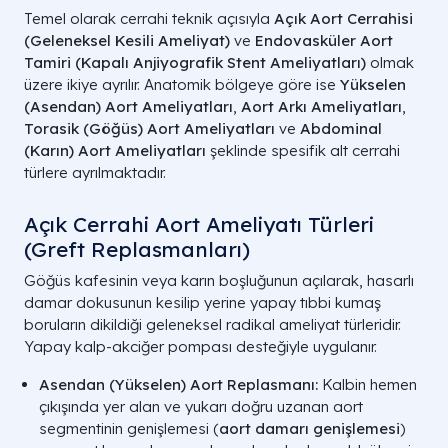
Temel olarak cerrahi teknik açısıyla
Açık Aort Cerrahisi
(Geleneksel Kesili Ameliyat)
ve
Endovasküler Aort
Tamiri (Kapalı Anjiyografik Stent Ameliyatları)
olmak
üzere ikiye ayrılır. Anatomik bölgeye göre ise
Yükselen
(Asendan) Aort Ameliyatları
,
Aort Arkı Ameliyatları
,
Torasik (Göğüs) Aort Ameliyatları
ve
Abdominal
(Karın) Aort Ameliyatları
şeklinde spesifik alt cerrahi
türlere ayrılmaktadır.
Açık Cerrahi Aort Ameliyatı Türleri
(Greft Replasmanları)
Göğüs kafesinin veya karın boşluğunun açılarak, hasarlı
damar dokusunun kesilip yerine yapay tıbbi kumaş
boruların dikildiği geleneksel radikal ameliyat türleridir.
Yapay kalp-akciğer pompası desteğiyle uygulanır.
Asendan (Yükselen) Aort Replasmanı:
Kalbin hemen
çıkışında yer alan ve yukarı doğru uzanan aort
segmentinin genişlemesi (
aort damarı genişlemesi
)