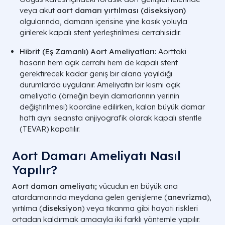
veya akut
aort damarı yırtılması (diseksiyon)
olgularında, damarın içerisine yine kasık yoluyla
girilerek kapalı stent yerleştirilmesi cerrahisidir.
Hibrit (Eş Zamanlı) Aort Ameliyatları:
Aorttaki
hasarın hem açık cerrahi hem de kapalı stent
gerektirecek kadar geniş bir alana yayıldığı
durumlarda uygulanır. Ameliyatın bir kısmı açık
ameliyatla (örneğin beyin damarlarının yerinin
değiştirilmesi) koordine edilirken, kalan büyük damar
hattı aynı seansta anjiyografik olarak kapalı stentle
(TEVAR) kapatılır.
Aort Damarı Ameliyatı Nasıl
Yapılır​?
Aort damarı ameliyatı;
vücudun en büyük ana
atardamarında meydana gelen genişleme (
anevrizma
),
yırtılma (
diseksiyon
) veya tıkanma gibi hayati riskleri
ortadan kaldırmak amacıyla iki farklı yöntemle yapılır.