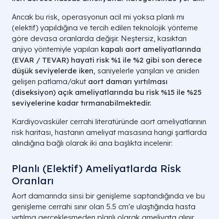
Ancak bu risk, operasyonun acil mi yoksa planlı mı
(elektif) yapıldığına ve tercih edilen teknolojik yönteme
göre devasa oranlarda değişir. Neştersiz, kasıktan
anjiyo yöntemiyle yapılan
kapalı aort ameliyatlarında
(EVAR / TEVAR) hayati risk %1 ile %2 gibi son derece
düşük seviyelerde iken
, saniyelerle yarışılan ve aniden
gelişen patlama/akut
aort damarı yırtılması
(diseksiyon) açık ameliyatlarında bu risk %15 ile %25
seviyelerine kadar tırmanabilmektedir.
Kardiyovasküler cerrahi literatüründe aort ameliyatlarının
risk haritası, hastanın ameliyat masasına hangi şartlarda
alındığına bağlı olarak iki ana başlıkta incelenir:
Planlı (Elektif) Ameliyatlarda Risk
Oranları
Aort damarında sinsi bir genişleme saptandığında ve bu
genişleme cerrahi sınır olan 5.5 cm'e ulaştığında hasta
yırtılma gerçekleşmeden planlı olarak ameliyata alınır.