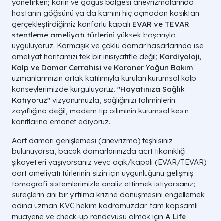
yönetirken; karın ve göğüs bölgesi anevrizmalarında
hastanın göğsünü ya da karnını hiç açmadan kasıktan
gerçekleştirdiğimiz konforlu kapalı
EVAR ve TEVAR
stentleme ameliyatı türlerini
yüksek başarıyla
uyguluyoruz. Karmaşık ve çoklu damar hasarlarında ise
ameliyat haritamızı tek bir inisiyatifle değil;
Kardiyoloji,
Kalp ve Damar Cerrahisi ve Koroner Yoğun Bakım
uzmanlarımızın ortak katılımıyla kurulan kurumsal kalp
konseylerimizde kurguluyoruz.
"Hayatınıza Sağlık
Katıyoruz"
vizyonumuzla, sağlığınızı tahminlerin
zayıflığına değil, modern tıp biliminin kurumsal kesin
kanıtlarına emanet ediyoruz.
Aort damarı genişlemesi (anevrizma) teşhisiniz
bulunuyorsa, bacak damarlarınızda aort tıkanıklığı
şikayetleri yaşıyorsanız veya açık/kapalı (EVAR/TEVAR)
aort ameliyatı türlerinin sizin için uygunluğunu gelişmiş
tomografi sistemlerimizle analiz ettirmek istiyorsanız;
süreçlerin ani bir yırtılma krizine dönüşmesini engellemek
adına uzman KVC hekim kadromuzdan tam kapsamlı
muayene ve check-up randevusu almak için
A Life