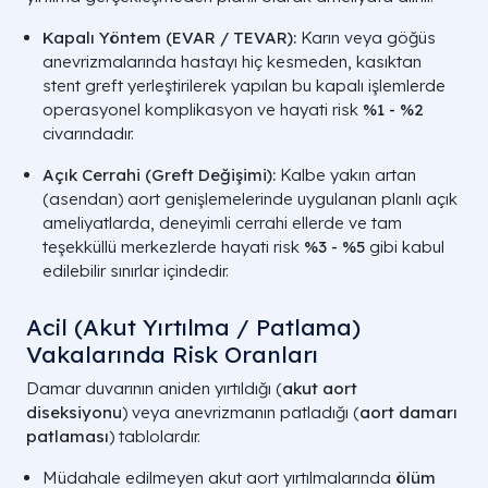
Kapalı Yöntem (EVAR / TEVAR):
Karın veya göğüs
anevrizmalarında hastayı hiç kesmeden, kasıktan
stent greft yerleştirilerek yapılan bu kapalı işlemlerde
operasyonel komplikasyon ve hayati risk
%1 - %2
civarındadır.
Açık Cerrahi (Greft Değişimi):
Kalbe yakın artan
(asendan) aort genişlemelerinde uygulanan planlı açık
ameliyatlarda, deneyimli cerrahi ellerde ve tam
teşekküllü merkezlerde hayati risk
%3 - %5
gibi kabul
edilebilir sınırlar içindedir.
Acil (Akut Yırtılma / Patlama)
Vakalarında Risk Oranları
Damar duvarının aniden yırtıldığı (
akut aort
diseksiyonu
) veya anevrizmanın patladığı (
aort damarı
patlaması
) tablolardır.
Müdahale edilmeyen akut aort yırtılmalarında
ölüm