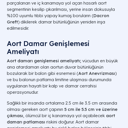
parçalanan ve iç kanamaya yol açan hasarlı aort
segmentinin kesilip çıkarılması, yerine insan dokusuyla
%100 uyumlu tıbbi yapay kumaş boruların (
Dacron
Greft
) dikilerek damar bütünlüğünün yeniden inşa
edilmesidir.
Aort Damar Genişlemesi
Ameliyatı​
Aort damarı genişlemesi ameliyatı;
vücudun en büyük
ana atardamarı olan aortun duvar bütünlüğünün
bozularak bir balon gibi esnemesi (
Aort Anevrizması
)
ve bu balonun patlama limitine ulaşması durumunda
uygulanan hayati bir kalp ve damar cerrahisi
operasyonudur.
Sağlıklı bir insanda ortalama 2.5 cm ile 3.5 cm arasında
olması gereken aort çapının
5 cm ile 5.5 cm ve üzerine
çıkması
, ölümcül bir iç kanamaya yol açabilecek
aort
damarı patlaması
riskini doğurur. Aort damar