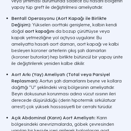
veya yırtılması durumunda sadece bu hasarlı bölgenin
yapay tüp greft ile değiştirilmesi ameliyatıdır.
Bentall Operasyonu (Aort Kapağı ile Birlikte
Değişim):
Yükselen aorttaki genişleme, kalbin kendi
doğal
aort kapağını
da bozup çürüttüyse veya
kapak yetmezliğine yol açtıysa uygulanır. Bu
ameliyatta hasarlı aort damarı, aort kapağı ve kalbi
besleyen koroner arterlerin çıkış şah damarları
(koroner butonlar) hep birlikte bütüncül bir yapay ünite
ile değiştirilerek yeniden kalbe dikilir.
Aort Arkı (Yay) Ameliyatı (Total veya Parsiyel
Replasman):
Aortun şah damarlarını beyne ve kollara
dağıttığı "U" şeklindeki viraj bölgesinin ameliyatıdır.
Beyin dokusunun korunması adına vücut ısısının ileri
derecede düşürüldüğü (
derin hipotermik sirkülatuar
arrest
) çok yüksek hassasiyetli bir cerrahi türüdür.
Açık Abdominal (Karın) Aort Ameliyatı:
Karın
bölgesindeki anevrizmalarda, göbek çevresinden
yapılan bir kesiyle içeri girilerek balonlaşan aort