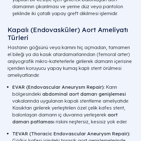
damarının çıkarılması ve yerine düz veya pantolon
şeklinde iki çatallı yapay greft dikilmesi işlemidir.
Kapalı (Endovasküler) Aort Ameliyatı
Türleri
Hastanın göğsünü veya karnını hiç açmadan, tamamen
el bileği ya da kasık atardamarlarından (femoral arter)
anjiyografik mikro-kateterlerle girilerek damarın içerisine
içeriden koruyucu yapay kumaş kaplı stent örülmesi
ameliyatlarıdır.
EVAR (Endovascular Aneurysm Repair):
Karın
bölgesindeki
abdominal aort damarı genişlemesi
vakalarında uygulanan kapalı stentleme ameliyatıdır.
Kasıktan girilerek yerleştirilen özel çelik kafes stent,
balonlaşan damarın iç duvarına yerleşerek
aort
damarı patlaması
riskini neştersiz, kesisiz yok eder.
TEVAR (Thoracic Endovascular Aneurysm Repair):
Göğüs kafesi içindeki torasik aort genişlemelerinde