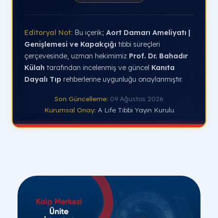
Editoryal Not:
Bu içerik;
Aort Damarı Ameliyatı |
Genişlemesi ve Kapakçığı
tıbbi süreçleri
çerçevesinde, uzman hekimimiz
Prof. Dr. Bahadır
Külah
tarafından incelenmiş ve güncel
Kanıta
Dayalı Tıp
rehberlerine uygunluğu onaylanmıştır.
Son Güncelleme:
09 Ağustos 2026
Kurumsal Onay:
A Life Tıbbi Yayın Kurulu