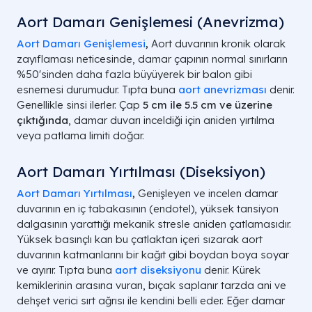
Aort Damarı Genişlemesi (Anevrizma)
Aort Damarı Genişlemesi
,
Aort duvarının kronik olarak
zayıflaması neticesinde, damar çapının normal sınırların
%50'sinden daha fazla büyüyerek bir balon gibi
esnemesi durumudur. Tıpta buna
aort anevrizması
denir.
Genellikle sinsi ilerler. Çap
5 cm ile 5.5 cm ve üzerine
çıktığında
, damar duvarı inceldiği için aniden yırtılma
veya patlama limiti doğar.
Aort Damarı Yırtılması (Diseksiyon)
Aort Damarı Yırtılması
,
Genişleyen ve incelen damar
duvarının en iç tabakasının (endotel), yüksek tansiyon
dalgasının yarattığı mekanik stresle aniden çatlamasıdır.
Yüksek basınçlı kan bu çatlaktan içeri sızarak aort
duvarının katmanlarını bir kağıt gibi boydan boya soyar
ve ayırır. Tıpta buna
aort diseksiyonu
denir. Kürek
kemiklerinin arasına vuran, bıçak saplanır tarzda ani ve
dehşet verici sırt ağrısı ile kendini belli eder. Eğer damar