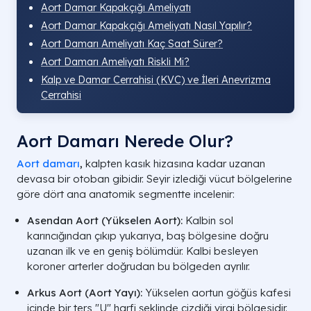
Aort Damar Kapakçığı Ameliyatı​
Aort Damar Kapakçığı Ameliyatı Nasıl Yapılır?
Aort Damarı Ameliyatı Kaç Saat Sürer​?
Aort Damarı Ameliyatı Riskli Mi​?
Kalp ve Damar Cerrahisi (KVC) ve İleri Anevrizma
Cerrahisi
Aort Damarı Nerede Olur?
Aort damarı
,
kalpten kasık hizasına kadar uzanan
devasa bir otoban gibidir. Seyir izlediği vücut bölgelerine
göre dört ana anatomik segmentte incelenir:
Asendan Aort (Yükselen Aort):
Kalbin sol
karıncığından çıkıp yukarıya, baş bölgesine doğru
uzanan ilk ve en geniş bölümdür. Kalbi besleyen
koroner arterler doğrudan bu bölgeden ayrılır.
Arkus Aort (Aort Yayı):
Yükselen aortun göğüs kafesi
içinde bir ters "U" harfi şeklinde çizdiği viraj bölgesidir.