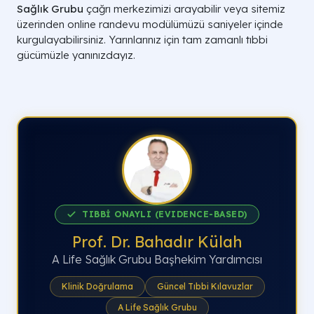
Sağlık Grubu
çağrı merkezimizi arayabilir veya sitemiz
üzerinden online randevu modülümüzü saniyeler içinde
kurgulayabilirsiniz. Yarınlarınız için tam zamanlı tıbbi
gücümüzle yanınızdayız.
TIBBİ ONAYLI (EVIDENCE-BASED)
Prof. Dr. Bahadır Külah
A Life Sağlık Grubu Başhekim Yardımcısı
Klinik Doğrulama
Güncel Tıbbi Kılavuzlar
A Life Sağlık Grubu