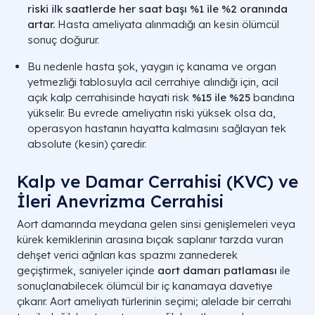
riski ilk saatlerde her saat başı %1 ile %2 oranında
artar.
Hasta ameliyata alınmadığı an kesin ölümcül
sonuç doğurur.
Bu nedenle hasta şok, yaygın iç kanama ve organ
yetmezliği tablosuyla acil cerrahiye alındığı için, acil
açık kalp cerrahisinde hayati risk
%15 ile %25
bandına
yükselir. Bu evrede ameliyatın riski yüksek olsa da,
operasyon hastanın hayatta kalmasını sağlayan tek
absolute (kesin) çaredir.
Kalp ve Damar Cerrahisi (KVC) ve
İleri Anevrizma Cerrahisi
Aort damarında meydana gelen sinsi genişlemeleri veya
kürek kemiklerinin arasına bıçak saplanır tarzda vuran
dehşet verici ağrıları kas spazmı zannederek
geçiştirmek, saniyeler içinde
aort damarı patlaması
ile
sonuçlanabilecek ölümcül bir iç kanamaya davetiye
çıkarır. Aort ameliyatı türlerinin seçimi; alelade bir cerrahi