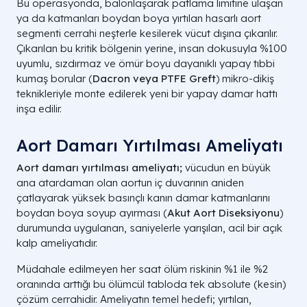
Bu operasyonda, balonlaşarak patlama limitine ulaşan
ya da katmanları boydan boya yırtılan hasarlı aort
segmenti cerrahi neşterle kesilerek vücut dışına çıkarılır.
Çıkarılan bu kritik bölgenin yerine, insan dokusuyla %100
uyumlu, sızdırmaz ve ömür boyu dayanıklı yapay tıbbi
kumaş borular (
Dacron veya PTFE Greft
) mikro-dikiş
teknikleriyle monte edilerek yeni bir yapay damar hattı
inşa edilir.
Aort Damarı Yırtılması Ameliyatı​
Aort damarı yırtılması ameliyatı;
vücudun en büyük
ana atardamarı olan aortun iç duvarının aniden
çatlayarak yüksek basınçlı kanın damar katmanlarını
boydan boya soyup ayırması (
Akut Aort Diseksiyonu
)
durumunda uygulanan, saniyelerle yarışılan, acil bir açık
kalp ameliyatıdır.
Müdahale edilmeyen her saat ölüm riskinin %1 ile %2
oranında arttığı bu ölümcül tabloda tek absolute (kesin)
çözüm cerrahidir. Ameliyatın temel hedefi; yırtılan,