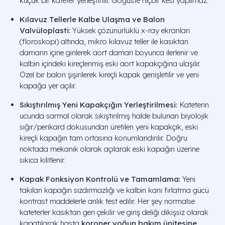
küçük bir kateter yerleştirilir. Göğüste hiçbir kesi yapılmaz.
Kılavuz Tellerle Kalbe Ulaşma ve Balon
Valvüloplasti:
Yüksek çözünürlüklü x-ray ekranları
(floroskopi) altında, mikro kılavuz teller ile kasıktan
damarın içine girilerek aort damarı boyunca ilerlenir ve
kalbin içindeki kireçlenmiş eski aort kapakçığına ulaşılır.
Özel bir balon şişirilerek kireçli kapak genişletilir ve yeni
kapağa yer açılır.
Sıkıştırılmış Yeni Kapakçığın Yerleştirilmesi:
Kateterin
ucunda sarmal olarak sıkıştırılmış halde bulunan biyolojik
sığır/perikard dokusundan üretilen yeni kapakçık, eski
kireçli kapağın tam ortasına konumlandırılır. Doğru
noktada mekanik olarak açılarak eski kapağın üzerine
sıkıca kilitlenir.
Kapak Fonksiyon Kontrolü ve Tamamlama:
Yeni
takılan kapağın sızdırmazlığı ve kalbin kanı fırlatma gücü
kontrast maddelerle anlık test edilir. Her şey normalse
kateterler kasıktan geri çekilir ve giriş deliği dikişsiz olarak
kapatılarak hasta
koroner yoğun bakım ünitesine