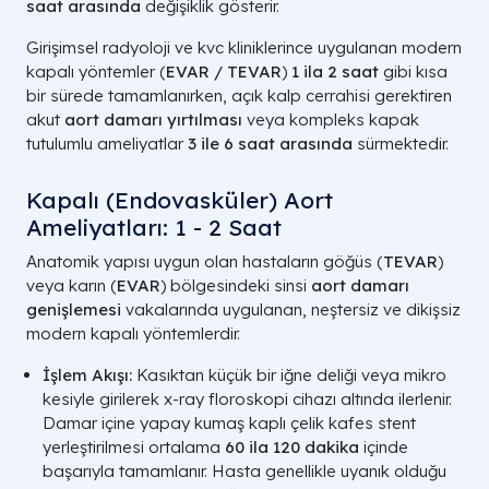
saat arasında
değişiklik gösterir.
Girişimsel radyoloji ve kvc kliniklerince uygulanan modern
kapalı yöntemler (
EVAR / TEVAR
)
1 ila 2 saat
gibi kısa
bir sürede tamamlanırken, açık kalp cerrahisi gerektiren
akut
aort damarı yırtılması
veya kompleks kapak
tutulumlu ameliyatlar
3 ile 6 saat arasında
sürmektedir.
Kapalı (Endovasküler) Aort
Ameliyatları: 1 - 2 Saat
Anatomik yapısı uygun olan hastaların göğüs (
TEVAR
)
veya karın (
EVAR
) bölgesindeki sinsi
aort damarı
genişlemesi
vakalarında uygulanan, neştersiz ve dikişsiz
modern kapalı yöntemlerdir.
İşlem Akışı:
Kasıktan küçük bir iğne deliği veya mikro
kesiyle girilerek x-ray floroskopi cihazı altında ilerlenir.
Damar içine yapay kumaş kaplı çelik kafes stent
yerleştirilmesi ortalama
60 ila 120 dakika
içinde
başarıyla tamamlanır. Hasta genellikle uyanık olduğu