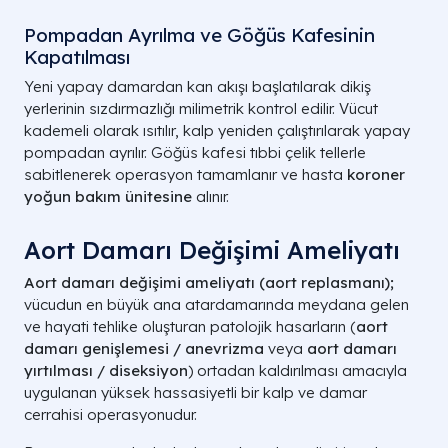
Pompadan Ayrılma ve Göğüs Kafesinin
Kapatılması
Yeni yapay damardan kan akışı başlatılarak dikiş
yerlerinin sızdırmazlığı milimetrik kontrol edilir. Vücut
kademeli olarak ısıtılır, kalp yeniden çalıştırılarak yapay
pompadan ayrılır. Göğüs kafesi tıbbi çelik tellerle
sabitlenerek operasyon tamamlanır ve hasta
koroner
yoğun bakım ünitesine
alınır.
Aort Damarı Değişimi Ameliyatı​
Aort damarı değişimi ameliyatı (aort replasmanı);
vücudun en büyük ana atardamarında meydana gelen
ve hayati tehlike oluşturan patolojik hasarların (
aort
damarı genişlemesi / anevrizma
veya
aort damarı
yırtılması / diseksiyon
) ortadan kaldırılması amacıyla
uygulanan yüksek hassasiyetli bir kalp ve damar
cerrahisi operasyonudur.