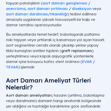
taşıyan patolojilerin (
aort damarı genişlemesi
/
anevrizma
,
aort damarı yırtılması
/
diseksiyon
veya
aort damarı daralması/tıkanıklığı
) tedavi edilmesi
amacıyla uygulanan yüksek hassasiyetli bir kalp ve
damar cerrahisi operasyonudur.
Bu ameliyatlarda temel hedef; balonlaşarak patlama
riski taşıyan veya yırtılarak iç kanamaya yol açan hasarlı
aort segmentinin cerrahi olarak çıkarılıp yerine yapay
tıbbi kumaştan üretilen tüplerin (
greft replasmanı
)
yerleştirilmesi veya kapalı anjiyografik yöntemlerle
damar içine koruyucu kafes stent örülmesi (
EVAR
/
TEVAR
) işlemidir.
Aort Damarı Ameliyat Türleri
Nelerdir?
Aort damarı ameliyatları;
hasarın (yırtılma, balonlaşma
veya daralmanın) damarın hangi anatomik bölgesinde
yer aldığına ve hastalığın karakterine göre sınıflandırılır.