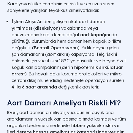
Kardiyovasküler cerrahinin en riskli ve en uzun süren
saniyelerle yarışılan teyakkuz ameliyatlarıdır.
İşlem Akışı:
Aniden gelişen akut
aort damarı
yırtılması (diseksiyon)
vakalarında veya
anevrizmanın kalbin kendi doğal
aort kapağını
da
çürüttüğü durumlarda hem damar hem kapak birlikte
değiştirilir (
Bentall Operasyonu
). Yırtık beyne giden
şah damarlarını (aort arkını) kapsıyorsa, felç riskini
önlemek için vücut ısısı 18°C'ye düşürülür ve beyne özel
soğuk kan pompalanır (
derin hipotermik sirkülatuar
arrest
). Bu hayati doku koruma protokolleri ve mikro-
cerrahi dikiş mühendisliği nedeniyle operasyon süreleri
4 ila 6 saat arasında
değişkenlik gösterir.
Aort Damarı Ameliyatı Riskli Mi​?
Evet,
aort damarı ameliyatı, vücudun en büyük ana
atardamarının yüksek kan basıncı altında kalması ve tüm
organları beslemesi nedeniyle
tıbben yüksek riskli ve
ileri derece hassas ameliyatlar kategorisinde yer alır.