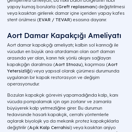
genişlemesi ameliyatı; bu riskli balon bölgesinin tıbbi
yapay kumaş borularla (
Greft replasmanı
) değiştirilmesi
veya kasıktan girilerek damar içine içeriden yapay kafes
stent örülmesi (
EVAR / TEVAR
) esasına dayanır.
Aort Damar Kapakçığı Ameliyatı​
Aort damar kapakçığı ameliyatı; kalbin sol karıncığı ile
vücudun en büyük ana atardamarı olan aort damarı
arasında yer alan, kanın tek yönlü akışını sağlayan
kapakçığın daralması (
Aort Stnozu
), kaçırması (
Aort
Yetersizliği
) veya yapısal olarak çürümesi durumunda
uygulanan bir kapak restorasyon ve değişim
operasyonudur.
Bozulan kapakçık görevini yapamadığında kalp, kanı
vücuda pompalamak için aşırı zorlanır ve zamanla
büyüyerek kalp yetmezliğine girer. Bu durumun
tedavisinde hasarlı kapakçık, cerrahi yöntemlerle
açılarak biyolojik ya da mekanik protez kapakçıklarla
değiştirilir (
Açık Kalp Cerrahisi
) veya kasıktan anjiyo