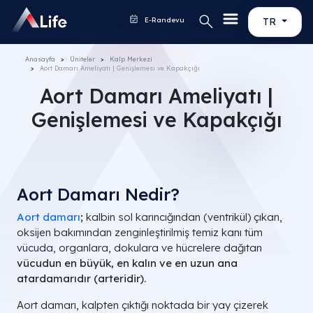
E-Randevu
TR
Anasayfa
Üniteler
Kalp Merkezi
Aort Damarı Ameliyatı | Genişlemesi ve Kapakçığı
Aort Damarı Ameliyatı |
Genişlemesi ve Kapakçığı
Aort Damarı​ Nedir?
Aort damarı
;
kalbin sol karıncığından (ventrikül) çıkan,
oksijen bakımından zenginleştirilmiş temiz kanı tüm
vücuda, organlara, dokulara ve hücrelere dağıtan
vücudun en büyük, en kalın ve en uzun ana
atardamarıdır (arteridir).
Aort damarı, kalpten çıktığı noktada bir yay çizerek