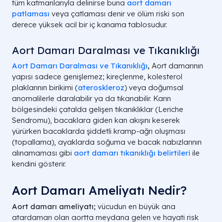
tüm katmanlarıyla delinirse buna
aort damarı
patlaması
veya çatlaması denir ve ölüm riski son
derece yüksek acil bir iç kanama tablosudur.
Aort Damarı Daralması ve Tıkanıklığı
Aort Damarı Daralması ve Tıkanıklığı
,
Aort damarının
yapısı sadece genişlemez; kireçlenme, kolesterol
plaklarının birikimi (
ateroskleroz
) veya doğumsal
anomalilerle daralabilir ya da tıkanabilir. Karın
bölgesindeki çatalda gelişen tıkanıklıklar (Leriche
Sendromu), bacaklara giden kan akışını keserek
yürürken bacaklarda şiddetli kramp-ağrı oluşması
(
topallama
), ayaklarda soğuma ve bacak nabızlarının
alınamaması gibi
aort damarı tıkanıklığı belirtileri
ile
kendini gösterir.
Aort Damarı Ameliyatı Nedir?
Aort damarı ameliyatı;
vücudun en büyük ana
atardamarı olan aortta meydana gelen ve hayati risk