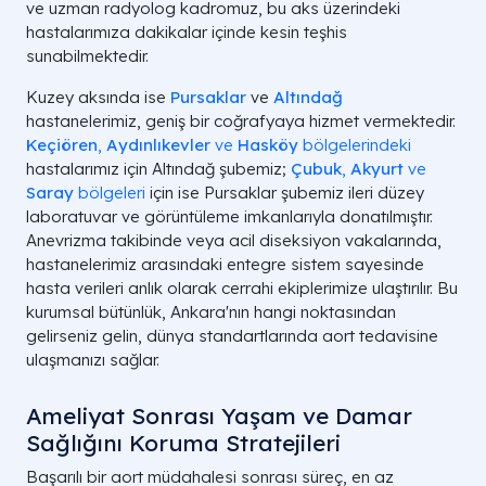
ve uzman radyolog kadromuz, bu aks üzerindeki
hastalarımıza dakikalar içinde kesin teşhis
sunabilmektedir.
Kuzey aksında ise
Pursaklar
ve
Altındağ
hastanelerimiz, geniş bir coğrafyaya hizmet vermektedir.
Keçiören
,
Aydınlıkevler
ve
Hasköy
bölgelerindeki
hastalarımız için Altındağ şubemiz;
Çubuk
,
Akyurt
ve
Saray
bölgeleri
için ise Pursaklar şubemiz ileri düzey
laboratuvar ve görüntüleme imkanlarıyla donatılmıştır.
Anevrizma takibinde veya acil diseksiyon vakalarında,
hastanelerimiz arasındaki entegre sistem sayesinde
hasta verileri anlık olarak cerrahi ekiplerimize ulaştırılır. Bu
kurumsal bütünlük, Ankara'nın hangi noktasından
gelirseniz gelin, dünya standartlarında aort tedavisine
ulaşmanızı sağlar.
Ameliyat Sonrası Yaşam ve Damar
Sağlığını Koruma Stratejileri
Başarılı bir aort müdahalesi sonrası süreç, en az