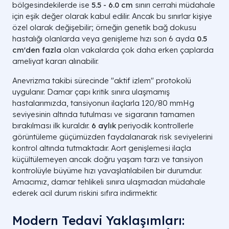
bölgesindekilerde ise
5.5 - 6.0 cm
sınırı cerrahi müdahale
için eşik değer olarak kabul edilir. Ancak bu sınırlar kişiye
özel olarak değişebilir; örneğin genetik bağ dokusu
hastalığı olanlarda veya genişleme hızı son 6 ayda
0.5
cm'den fazla
olan vakalarda çok daha erken çaplarda
ameliyat kararı alınabilir.
Anevrizma takibi sürecinde "aktif izlem" protokolü
uygulanır. Damar çapı kritik sınıra ulaşmamış
hastalarımızda, tansiyonun ilaçlarla 120/80 mmHg
seviyesinin altında tutulması ve sigaranın tamamen
bırakılması ilk kuraldır.
6 aylık
periyodik kontrollerle
görüntüleme güçümüzden faydalanarak risk seviyelerini
kontrol altında tutmaktadır. Aort genişlemesi ilaçla
küçültülemeyen ancak doğru yaşam tarzı ve tansiyon
kontrolüyle büyüme hızı yavaşlatılabilen bir durumdur.
Amacımız, damar tehlikeli sınıra ulaşmadan müdahale
ederek acil durum riskini sıfıra indirmektir.
Modern Tedavi Yaklaşımları: