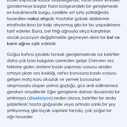
göndermeye başlar. Karın bölgesindeki bir genişlemede
en karakteristik bulgu, özellikle sırt üstü yatıldığında
hissedilen
nabız atışı
dır. Hastalar göbek deliklerinin
etrafında ikinci bir kalp atıyormuş gibi bir his yaşadıklarını
tarif ederler. Buna, bel fıtığı ağrısıyla sıkça karıştırılan
ancak pozisyon değiştirmekle geçmeyen derin bir
bel ve
karın ağrısı
eşlik edebilir.
Göğüs kafesi içindeki torasik genişlemelerde ise belirtiler
daha çok bası bulguları üzerinden gelişir. Damarın ses
tellerine giden sinirlere baskı yapması sonucu aniden
ortaya çıkan ses kısıklığı, nefes borusuna baskı sonucu
gelişen inatçı kuru öksürük ve yemek borusunun
sıkışmasıyla oluşan yutma güçlüğü, göz ardı edilmemesi
gereken sinyallerdir. Eğer genişleme damar duvarında bir
yırtılmaya (
diseksiyon
) neden olursa, belirtiler bir anda
şiddetlenir; hasta göğsünde veya sırtında sanki bir şey
yırtılıyormuş gibi bıçak saplanır tarzda, çok yoğun bir
ağrı hisseder.