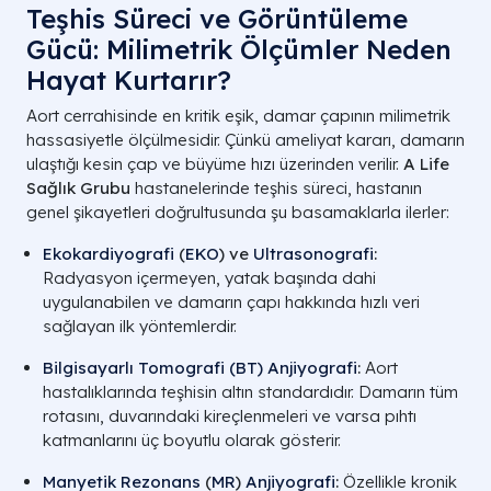
Teşhis Süreci ve Görüntüleme
Gücü: Milimetrik Ölçümler Neden
Hayat Kurtarır?
Aort cerrahisinde en kritik eşik, damar çapının milimetrik
hassasiyetle ölçülmesidir. Çünkü ameliyat kararı, damarın
ulaştığı kesin çap ve büyüme hızı üzerinden verilir.
A Life
Sağlık Grubu
hastanelerinde teşhis süreci, hastanın
genel şikayetleri doğrultusunda şu basamaklarla ilerler:
Ekokardiyografi
(
EKO
) ve
Ultrasonografi
:
Radyasyon içermeyen, yatak başında dahi
uygulanabilen ve damarın çapı hakkında hızlı veri
sağlayan ilk yöntemlerdir.
Bilgisayarlı Tomografi (BT)
Anjiyografi
:
Aort
hastalıklarında teşhisin altın standardıdır. Damarın tüm
rotasını, duvarındaki kireçlenmeleri ve varsa pıhtı
katmanlarını üç boyutlu olarak gösterir.
Manyetik Rezonans
(
MR
)
Anjiyografi
:
Özellikle kronik