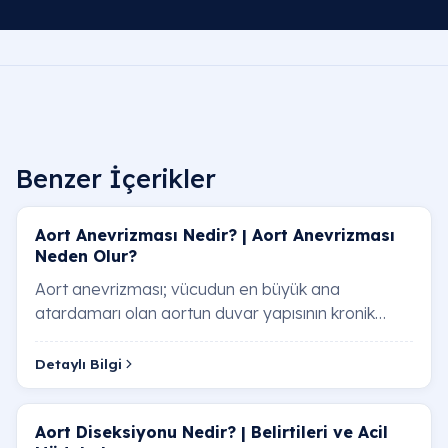
Benzer İçerikler
Aort Anevrizması Nedir? | Aort Anevrizması
Neden Olur?
Aort anevrizması; vücudun en büyük ana
atardamarı olan aortun duvar yapısının kronik
olarak zayıflaması neticesinde, belirli bir
bölgesinden…
Detaylı Bilgi
Aort Diseksiyonu Nedir? | Belirtileri ve Acil