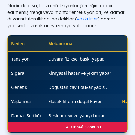
Nadir de olsa, bazı enfeksiyonlar (örneğin tedavi
edilmemiş frengi veya mantar enfeksiyonları) ve damar
duvarını tutan iltihabi hastalıklar (
vaskülitler
) damar
yapısını bozarak anevrizmaya yol açabilir.
Neden
Mekanizma
Önl
Tansiyon
Duvara fiziksel baskı yapar.
Sigara
Kimyasal hasar ve yıkım yapar.
Genetik
Doğuştan zayıf duvar yapısı.
Hay
Yaşlanma
Elastik liflerin doğal kaybı.
Hayır
Damar Sertliği
Beslenmeyi ve yapıyı bozar.
A LIFE SAĞLIK GRUBU