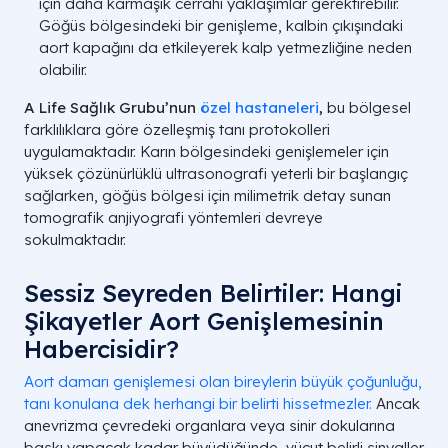
için daha karmaşık cerrahi yaklaşımlar gerektirebilir.
Göğüs bölgesindeki bir genişleme, kalbin çıkışındaki
aort kapağını da etkileyerek kalp yetmezliğine neden
olabilir.
A Life Sağlık Grubu’nun
özel hastaneleri
,
bu bölgesel
farklılıklara göre özelleşmiş tanı protokolleri
uygulamaktadır. Karın bölgesindeki genişlemeler için
yüksek çözünürlüklü ultrasonografi yeterli bir başlangıç
sağlarken, göğüs bölgesi için milimetrik detay sunan
tomografik anjiyografi yöntemleri devreye
sokulmaktadır.
Sessiz Seyreden Belirtiler: Hangi
Şikayetler Aort Genişlemesinin
Habercisidir?
Aort damarı genişlemesi olan bireylerin büyük çoğunluğu,
tanı konulana dek herhangi bir belirti hissetmezler.
Ancak
anevrizma çevredeki organlara veya sinir dokularına
baskı yapacak kadar büyüdüğünde, vücut belirli sinyaller