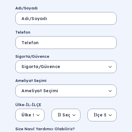
Adı/Soyadı
Telefon
Sigorta/Güvence
Ameliyat Seçimi
Ülke-İL-İLÇE
Ülke Seçin
İl Seçin
İlçe Seçin
İl/Şehir
Eyalet/Bölge
Size Nasıl Yardımcı Olabiliriz?