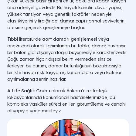
çıkan yüksek basınçlı kanı en uç dokulara kadar taşıyan
ana arteriyel gövdedir. Bu hayati kanalın duvar yapısı,
yüksek tansiyon veya genetik faktörler nedeniyle
elastikiyetini yitirdiğinde, damar çapı normal seviyelerin
ötesine geçerek genişlemeye başlar.
Tıbbi literatürde
aort damarı genişlemesi
veya
anevrizma olarak tanımlanan bu tablo, damar duvarının
bir balon gibi dışarıya doğru büyümesiyle karakterizedir.
Çoğu zaman hiçbir dışsal belirti vermeden sinsice
ilerleyen bu durum, damar bütünlüğünün bozulmasıyla
birlikte hayati risk taşıyan iç kanamalara veya katman
ayrılmalarına zemin hazırlar.
A Life Sağlık Grubu
olarak Ankara’nın stratejik
lokasyonlarında konumlanan hastanelerimizde, bu
kompleks vasküler süreci en ileri görüntüleme ve cerrahi
altyapıyla yönetmekteyiz.