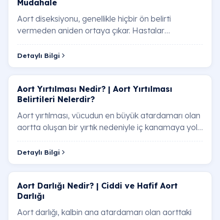
Müdahale
Aort diseksiyonu, genellikle hiçbir ön belirti
vermeden aniden ortaya çıkar. Hastalar
tarafından en sık dile getirilen "yırtılma" hissi ve s…
Detaylı Bilgi
Aort Yırtılması Nedir? | Aort Yırtılması
Belirtileri Nelerdir?
Aort yırtılması, vücudun en büyük atardamarı olan
aortta oluşan bir yırtık nedeniyle iç kanamaya yol
açan ciddi bir durumdur. Aort yırtılmas…
Detaylı Bilgi
Aort Darlığı Nedir? | Ciddi ve Hafif Aort
Darlığı
Aort darlığı, kalbin ana atardamarı olan aorttaki