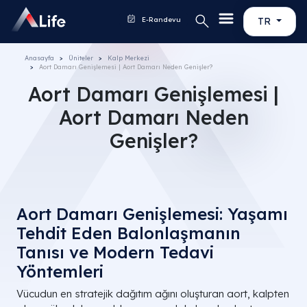
E-Randevu
TR
Anasayfa
Üniteler
Kalp Merkezi
Aort Damarı Genişlemesi | Aort Damarı Neden Genişler?
Aort Damarı Genişlemesi |
Aort Damarı Neden
Genişler?
Aort Damarı Genişlemesi: Yaşamı
Tehdit Eden Balonlaşmanın
Tanısı ve Modern Tedavi
Yöntemleri
Vücudun en stratejik dağıtım ağını oluşturan aort, kalpten