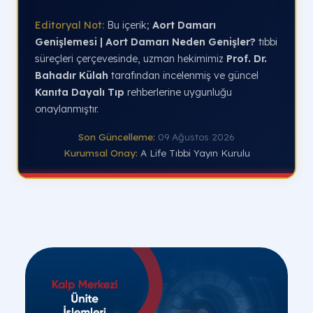
Editoryal Not:
Bu içerik;
Aort Damarı
Genişlemesi | Aort Damarı Neden Genişler?
tıbbi
süreçleri çerçevesinde, uzman hekimimiz
Prof. Dr.
Bahadır Külah
tarafından incelenmiş ve güncel
Kanıta Dayalı Tıp
rehberlerine uygunluğu
onaylanmıştır.
Son Güncelleme:
09 Ağustos 2026
Kurumsal Onay:
A Life Tıbbi Yayın Kurulu