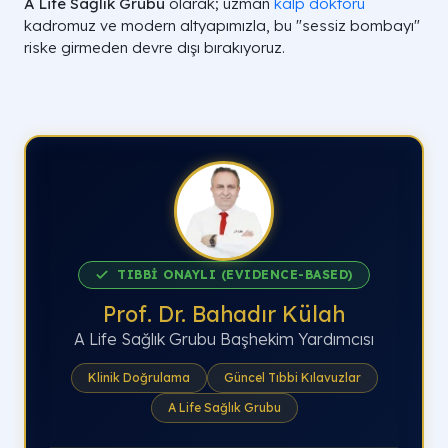
A Life Sağlık Grubu
olarak; uzman
kalp doktoru
kadromuz ve modern altyapımızla, bu "sessiz bombayı"
riske girmeden devre dışı bırakıyoruz.
TIBBİ ONAYLI (EVIDENCE-BASED)
Prof. Dr. Bahadır Külah
A Life Sağlık Grubu Başhekim Yardımcısı
Klinik Doğrulama
Güncel Tıbbi Kılavuzlar
A Life Sağlık Grubu