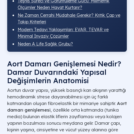
Teşhis Süreci ve Görüntüleme Gücü: Milimetrik
Ölçümler Neden Hayat Kurtarır?
Ne Zaman Cerrahi Müdahale Gerekir? Kritik Çap ve
Takip Kriterleri
Modern Tedavi Yaklaşımları: EVAR, TEVAR ve
Minimal İnvaziv Çözümler
Neden A Life Sağlık Grubu?
Aort Damarı Genişlemesi Nedir?
Damar Duvarındaki Yapısal
Değişimlerin Anatomisi
Aortun duvar yapısı, yüksek basınçlı kan akışının yarattığı
hemodinamik strese dayanabilmesi için üç farklı
katmandan oluşan fibroelastik bir mimariye sahiptir.
Aort
damarı genişlemesi
, özellikle orta katmanda (tunika
media) bulunan elastik liflerin zayıflaması veya kolajen
yapının bozulması sonucu meydana gelir. Damar çapı,
kişinin yaşına, cinsiyetine ve vücut yüzey alanına göre