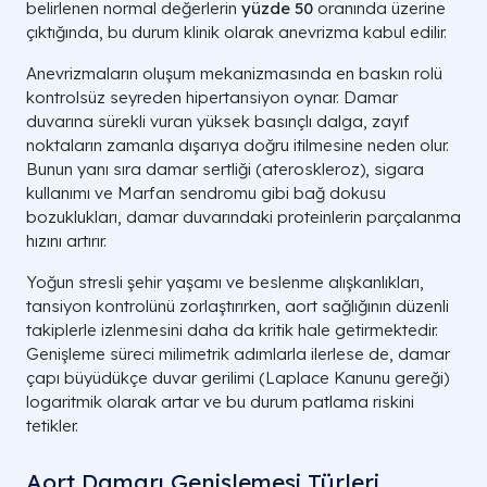
belirlenen normal değerlerin
yüzde 50
oranında üzerine
çıktığında, bu durum klinik olarak anevrizma kabul edilir.
Anevrizmaların oluşum mekanizmasında en baskın rolü
kontrolsüz seyreden hipertansiyon oynar. Damar
duvarına sürekli vuran yüksek basınçlı dalga, zayıf
noktaların zamanla dışarıya doğru itilmesine neden olur.
Bunun yanı sıra damar sertliği (ateroskleroz), sigara
kullanımı ve Marfan sendromu gibi bağ dokusu
bozuklukları, damar duvarındaki proteinlerin parçalanma
hızını artırır.
Yoğun stresli şehir yaşamı ve beslenme alışkanlıkları,
tansiyon kontrolünü zorlaştırırken, aort sağlığının düzenli
takiplerle izlenmesini daha da kritik hale getirmektedir.
Genişleme süreci milimetrik adımlarla ilerlese de, damar
çapı büyüdükçe duvar gerilimi (Laplace Kanunu gereği)
logaritmik olarak artar ve bu durum patlama riskini
tetikler.
Aort Damarı Genişlemesi Türleri