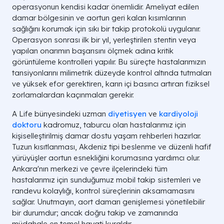
operasyonun kendisi kadar önemlidir. Ameliyat edilen
damar bölgesinin ve aortun geri kalan kısımlarının
sağlığını korumak için sıkı bir takip protokolü uygulanır.
Operasyon sonrası ilk bir yıl, yerleştirilen stentin veya
yapılan onarımın başarısını ölçmek adına kritik
görüntüleme kontrolleri yapılır. Bu süreçte hastalarımızın
tansiyonlarını milimetrik düzeyde kontrol altında tutmaları
ve yüksek efor gerektiren, karın içi basıncı artıran fiziksel
zorlamalardan kaçınmaları gerekir.
A Life bünyesindeki uzman
diyetisyen
ve
kardiyoloji
doktoru
kadromuz, taburcu olan hastalarımız için
kişiselleştirilmiş damar dostu yaşam rehberleri hazırlar.
Tuzun kısıtlanması, Akdeniz tipi beslenme ve düzenli hafif
yürüyüşler aortun esnekliğini korumasına yardımcı olur.
Ankara'nın merkezi ve çevre ilçelerindeki tüm
hastalarımız için sunduğumuz mobil takip sistemleri ve
randevu kolaylığı, kontrol süreçlerinin aksamamasını
sağlar. Unutmayın, aort damarı genişlemesi yönetilebilir
bir durumdur; ancak doğru takip ve zamanında
müdahale en temel hayati kuraldır.