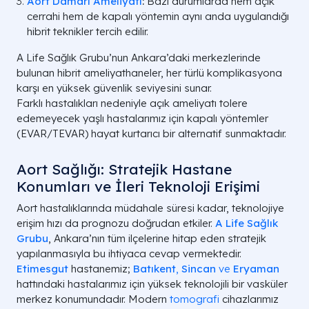
Aort Damarı Ameliyatı
:
Bazı durumlarda hem açık
cerrahi hem de kapalı yöntemin aynı anda uygulandığı
hibrit teknikler tercih edilir.
A Life Sağlık Grubu’nun Ankara’daki merkezlerinde
bulunan hibrit ameliyathaneler, her türlü komplikasyona
karşı en yüksek güvenlik seviyesini sunar.
Farklı hastalıkları nedeniyle açık ameliyatı tolere
edemeyecek yaşlı hastalarımız için kapalı yöntemler
(EVAR/TEVAR) hayat kurtarıcı bir alternatif sunmaktadır.
Aort Sağlığı: Stratejik Hastane
Konumları ve İleri Teknoloji Erişimi
Aort hastalıklarında müdahale süresi kadar, teknolojiye
erişim hızı da prognozu doğrudan etkiler.
A Life Sağlık
Grubu
, Ankara’nın tüm ilçelerine hitap eden stratejik
yapılanmasıyla bu ihtiyaca cevap vermektedir.
Etimesgut
hastanemiz;
Batıkent
,
Sincan
ve
Eryaman
hattındaki hastalarımız için yüksek teknolojili bir vasküler
merkez konumundadır. Modern
tomografi
cihazlarımız