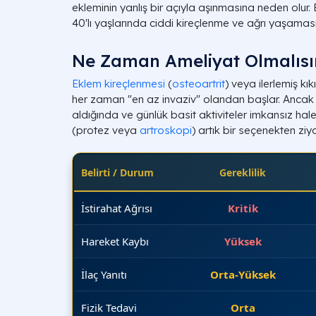
ekleminin yanlış bir açıyla aşınmasına neden olur
40'lı yaşlarında ciddi kireçlenme ve ağrı yaşamas
Ne Zaman Ameliyat Olmalısı
Eklem kireçlenmesi
(
osteoartrit
) veya ilerlemiş kı
her zaman "en az invaziv" olandan başlar. Ancak a
aldığında ve günlük basit aktiviteler imkansız ha
(protez veya
artroskopi
) artık bir seçenekten ziya
Belirti / Durum
Gereklilik
İstirahat Ağrısı
Kritik
Hareket Kaybı
Yüksek
İlaç Yanıtı
Orta-Yüksek
Fizik Tedavi
Orta