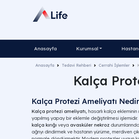
Anasayfa
Kurumsal
Hastane
Anasayfa
Tedavi Rehberi
Cerrahi İşlemler
Kalça Prote
Kalça Protezi Ameliyatı Nedi
Kalça protezi ameliyatı,
hasarlı kalça ekleminin
yapılmış yapay bir eklemle değiştirilmesi işlemidir.
kalça kırığı
veya
avasküler nekroz
durumlarında 
ağrıyı dindirmek ve hastanın yürüme, merdiven çıkm
normale döndürmektir. Modern protezler uygun ku