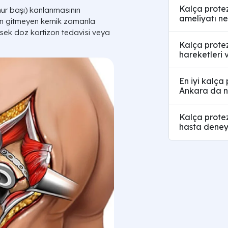
Kalça protez
mur başı) kanlanmasının
ameliyatı ne
an gitmeyen kemik zamanla
üksek doz kortizon tedavisi veya
Kalça protez
hareketleri 
En iyi kalça
Ankara da n
Kalça protez
hasta deney