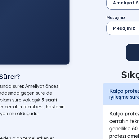
Mesajınız
Sık
Sürer​?
ında sürer. Ameliyat öncesi
Kalça protez
 odasında geçen süre de
iyileşme sür
oplam süre yaklaşık
3 saati
ler cerrahın tecrübesi, hastanın
Kalça protez
izyon mu olduğudur.
cerrahın tek
genellikle
60
protezi amel
eden olan temel etkenler