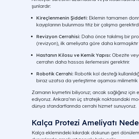
şunlardır:
Kireçlenmenin Şiddeti:
Eklemin tamamen donmu
kayıplarının bulunması titiz bir çalışma gerektird
Revizyon Cerrahisi:
Daha önce takılmış bir prote
(revizyon), ilk ameliyata göre daha karmaşıktı
Hastanın Kilosu ve Kemik Yapısı:
Obezite veya
cerrahın daha hassas ilerlemesini gerektirir.
Robotik Cerrahi:
Robotik kol desteği kullanıld
biraz uzatsa da yerleştirme aşaması milimetrik d
Zamanın kıymetini biliyoruz; ancak sağlığınız için e
ediyoruz. Ankara’nın üç stratejik noktasındaki m
dünya standartlarında cerrahi hizmet sunuyoruz.
Kalça Protezi Ameliyatı Nede
Kalça eklemindeki kıkırdak dokunun geri dönüle