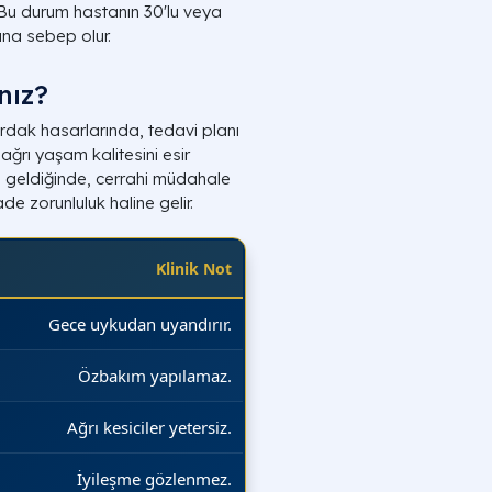
. Bu durum hastanın 30'lu veya
ına sebep olur.
nız?
kırdak hasarlarında, tedavi planı
ğrı yaşam kalitesini esir
le geldiğinde, cerrahi müdahale
de zorunluluk haline gelir.
Klinik Not
Gece uykudan uyandırır.
Özbakım yapılamaz.
Ağrı kesiciler yetersiz.
İyileşme gözlenmez.