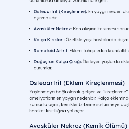
durumlarda ameliyat zorunlu hale gelir:
Osteoartrit (Kireçlenme)
:
En yaygın neden olup,
aşınmasıdır.
Avasküler Nekroz
:
Kan akışının kesilmesi sonuc
Kalça Kırıkları
:
Özellikle yaşlı hastalarda düşme 
Romatoid Artrit
:
Eklemi tahrip eden kronik ilti
Doğuştan Kalça Çıkığı
:
İlerleyen yaşlarda ek
durumlar.
Osteoartrit (Eklem Kireçlenmesi)
Yaşlanmaya bağlı olarak gelişen ve "kireçlenme" 
ameliyatların en yaygın nedenidir. Kalça eklemin
zamanla aşınır; kemikler birbirine sürtünmeye başl
hareket kısıtlılığına yol açar.
Avasküler Nekroz (Kemik Ölümü)