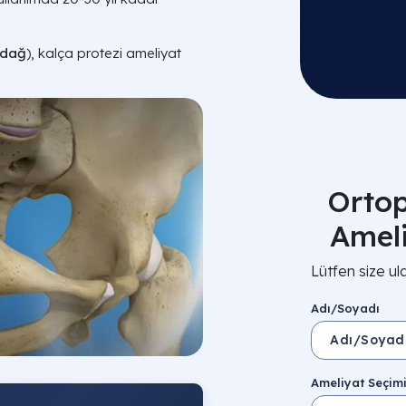
ndağ
), kalça protezi ameliyat
Ortop
Amel
Lütfen size ul
Adı/Soyadı
Ameliyat Seçim