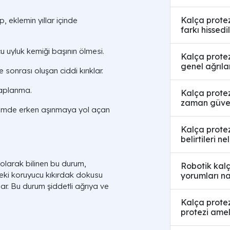
Kalça protez
 eklemin yıllar içinde
farkı hissedil
u uyluk kemiği başının ölmesi.
Kalça protez
genel ağrıla
sonrası oluşan ciddi kırıklar.
haplanma.
Kalça protez
zaman güven
lemde erken aşınmaya yol açan
Kalça protez
belirtileri ne
olarak bilinen bu durum,
Robotik kalç
deki koruyucu kıkırdak dokusu
yorumları na
ar. Bu durum şiddetli ağrıya ve
Kalça protez
protezi amel