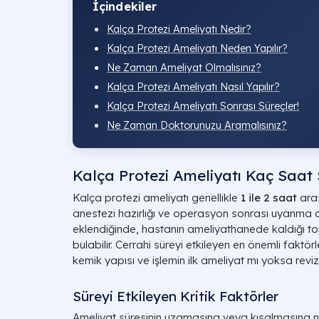
İçindekiler
Kalça Protezi Ameliyatı Nedir?
Kalça Protezi Ameliyatı Neden Yapılır?
Ne Zaman Ameliyat Olmalısınız?
Kalça Protezi Ameliyatı Nasıl Yapılır?
Kalça Protezi Ameliyatı Sonrası Süreçler!
Ne Zaman Doktorunuzu Aramalısınız?
Kalça Protezi Ameliyatı Kaç Saat 
Kalça protezi ameliyatı genellikle
1 ile 2 saat
aras
anestezi hazırlığı ve operasyon sonrası uyanma
eklendiğinde, hastanın ameliyathanede kaldığı t
bulabilir. Cerrahi süreyi etkileyen en önemli faktör
kemik yapısı ve işlemin ilk ameliyat mı yoksa rev
Süreyi Etkileyen Kritik Faktörler
Ameliyat süresinin uzamasına veya kısalmasına n