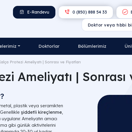
E-Randevu
0 (850) 888 54 33
E
lerimiz
Doktorlar
Bölümlerimiz
Üni
Kalça Protezi Ameliyatı | Sonrası ve Fiyatları
zi Ameliyatı | Sonrası 
r?
 metal, plastik veya seramikten
 Genellikle
şiddetli kireçlenme
,
uygulanır. Ameliyatın amacı
a gibi günlük aktivitelerini
llanımda 20-30 yıl kadar