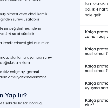
tam olarak n
da, ilk 4 haf
ş olması veya ciddi kemik
hale gelir.
iğinden süreyi uzatabilir.
zin değiştirilmesi işlemi
Kalça protez
r ve
2-4 saat
sürebilir.
zaman başl
 kemik erimesi gibi durumlar
Kalça protez
nasıl olmalı?
ığında, planlama aşaması süreyi
oğrulukla hızlanır.
Kalça protez
nasıl olmalı?
n titiz çalışmayı garanti
odern ameliyathanelerimizde,
Kalça protez
uyuşma nor
n Yapılır?
Kalça prote
mez şekilde hasar gördüğü
olur?