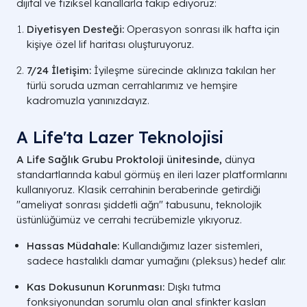
dijital ve fiziksel kanallarla takip ediyoruz:
Diyetisyen Desteği:
Operasyon sonrası ilk hafta için
kişiye özel lif haritası oluşturuyoruz.
7/24 İletişim:
İyileşme sürecinde aklınıza takılan her
türlü soruda uzman cerrahlarımız ve hemşire
kadromuzla yanınızdayız.
A Life'ta Lazer Teknolojisi
A Life Sağlık Grubu Proktoloji ünitesinde,
dünya
standartlarında kabul görmüş en ileri lazer platformlarını
kullanıyoruz. Klasik cerrahinin beraberinde getirdiği
"ameliyat sonrası şiddetli ağrı" tabusunu, teknolojik
üstünlüğümüz ve cerrahi tecrübemizle yıkıyoruz.
Hassas Müdahale:
Kullandığımız lazer sistemleri,
sadece hastalıklı damar yumağını (pleksus) hedef alır.
Kas Dokusunun Korunması:
Dışkı tutma
fonksiyonundan sorumlu olan anal sfinkter kasları