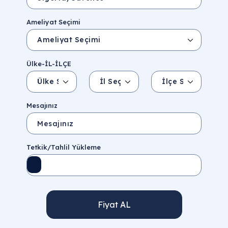
Ameliyat Seçimi
Ülke-İL-İLÇE
Ülke Seçin
İl Seçin
İlçe Seçin
İl/Şehir
Eyalet/Bölge
Mesajınız
Tetkik/Tahlil Yükleme
Fiyat AL