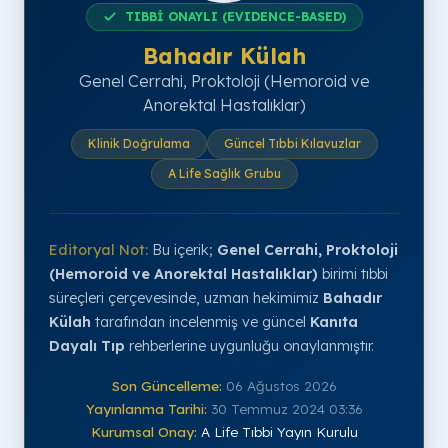
TIBBİ ONAYLI (EVIDENCE-BASED)
Bahadır Külah
Genel Cerrahi, Proktoloji (Hemoroid ve
Anorektal Hastalıklar)
Klinik Doğrulama
Güncel Tıbbi Kılavuzlar
A Life Sağlık Grubu
Editoryal Not:
Bu içerik;
Genel Cerrahi, Proktoloji
(Hemoroid ve Anorektal Hastalıklar)
birimi tıbbi
süreçleri çerçevesinde, uzman hekimimiz
Bahadır
Külah
tarafından incelenmiş ve güncel
Kanıta
Dayalı Tıp
rehberlerine uygunluğu onaylanmıştır.
Son Güncelleme:
06 Ağustos 2026
Yayınlanma Tarihi:
30 Temmuz 2024 03:36
Kurumsal Onay:
A Life Tıbbi Yayın Kurulu