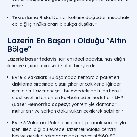
indirir.
Tekrarlama Riski:
Damar köküne doğrudan müdahale
edildiği için nüks oranı oldukça düşüktür.
Lazerin En Başarılı Olduğu "Altın
Bölge"
Lazerle basur tedavisi
için en ideal adaylar, hastalığın
ikinci ve üçüncü evresinde olan bireylerdir.
Evre 2 Vakaları:
Bu aşamada hemoroid paketleri
dışkılama sırasında dışarı çıkar ancak kendiliğinden
içeri girer. Lazer enerjisi, bu evredeki dokuları henüz
elastikiyetini tamamen kaybetmeden hedef alır.
LHP
(Laser Hemorrhoidopexy)
yöntemiyle damarlar
mühürlenir ve sarkan doku yukarı çekilerek sabitlenir.
Evre 3 Vakaları:
Paketlerin ancak parmak yardımıyla
içeri itilebildiği bu evrede, lazer teknolojisi cerrahi
kesiye gerek bırakmadan doku hacmini %60-80