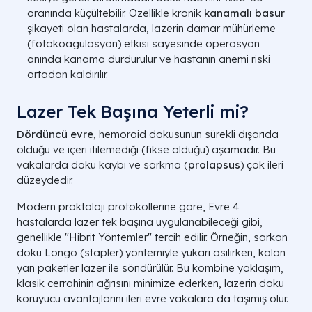
oranında küçültebilir. Özellikle kronik
kanamalı basur
şikayeti olan hastalarda, lazerin damar mühürleme
(fotokoagülasyon) etkisi sayesinde operasyon
anında kanama durdurulur ve hastanın anemi riski
ortadan kaldırılır.
Lazer Tek Başına Yeterli mi?
Dördüncü evre,
hemoroid dokusunun sürekli dışarıda
olduğu ve içeri itilemediği (fikse olduğu) aşamadır. Bu
vakalarda doku kaybı ve sarkma (
prolapsus
) çok ileri
düzeydedir.
Modern proktoloji protokollerine göre, Evre 4
hastalarda lazer tek başına uygulanabileceği gibi,
genellikle "Hibrit Yöntemler" tercih edilir. Örneğin, sarkan
doku Longo (stapler) yöntemiyle yukarı asılırken, kalan
yan paketler lazer ile söndürülür. Bu kombine yaklaşım,
klasik cerrahinin ağrısını minimize ederken, lazerin doku
koruyucu avantajlarını ileri evre vakalara da taşımış olur.