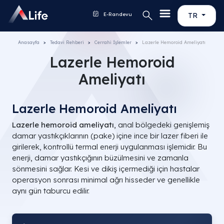
E-Randevu
TR
Anasayfa
Tedavi Rehberi
Cerrahi İşlemler
Lazerle Hemoroid Ameliyatı
Lazerle Hemoroid
Ameliyatı
Lazerle Hemoroid Ameliyatı
Lazerle hemoroid ameliyatı
, anal bölgedeki genişlemiş
damar yastıkçıklarının (pake) içine ince bir lazer fiberi ile
girilerek, kontrollü termal enerji uygulanması işlemidir. Bu
enerji, damar yastıkçığının büzülmesini ve zamanla
sönmesini sağlar. Kesi ve dikiş içermediği için hastalar
operasyon sonrası minimal ağrı hisseder ve genellikle
aynı gün taburcu edilir.