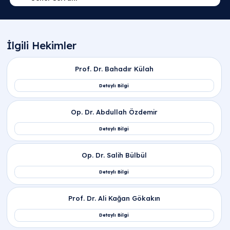
Sıkça Sorulan Sorular
Lazerle hemoroid ameliyatı kaç saat sürer?
Lazerle hemoroid ameliyatı, müdahale edilecek
pake (meme) sayısına bağlı olarak genellikle
15 ile
20 dakika
arasında tamamlanır. Anestezi hazırlığı
ve operasyon sonrası derlenme süreciyle birlikte
toplam hastane süreci yaklaşık 1 saati bulur. Kes
ve dikiş içermeyen bu hızlı yöntem sayesinde