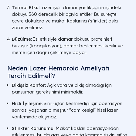
Termal Etki:
Lazer ışığı, damar yastıkçığının içindeki
dokuyu 360 derecelik bir açıyla etkiler. Bu süreçte
çevre dokulara ve makat kaslarına (sfinkter) asla
zarar verilmez.
Büzülme:
Isı etkisiyle damar dokusu proteinleri
büzüşür (koagülasyon), damar beslenmesi kesilir ve
meme içeri doğru çekilmeye başlar.
Neden Lazer Hemoroid Ameliyatı
Tercih Edilmeli?
Dikişsiz Konfor:
Açık yara ve dikiş olmadığı için
pansuman gereksinimi minimaldir.
Hızlı İyileşme:
Sinir uçları kesilmediği için operasyon
sonrası yaşanan o meşhur "cam kesiği" hissi lazer
yönteminde oluşmaz.
Sfinkter Korunumu:
Makat kasları operasyondan
etkilenmez, bu da gaz veya gaita kaçırma riskini sıfıra