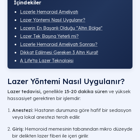
İçindekiler
Lazerle Hemoroid Ameliyatı
Lazer Yöntemi Nasıl Uygulanır?
Lazerin En Başarılı Olduğu "Altın Bölge"
Lazer Tek Başına Yeterli mi?
Lazerle Hemoroid Ameliyatı Sonrası?
Dikkat Edilmesi Gereken 3 Altın Kural!
A Life'ta Lazer Teknolojisi
Lazer Yöntemi Nasıl Uygulanır?
Lazer tedavisi,
genellikle
15-20 dakika süren
ve yüksek
hassasiyet gerektiren bir işlemdir:
Anestezi:
Hastanın durumuna göre hafif bir sedasyon
veya lokal anestezi tercih edilir.
Giriş:
Hemoroid memesinin tabanından mikro düzeyde
bir delikten lazer fiberi ile içeri girilir.