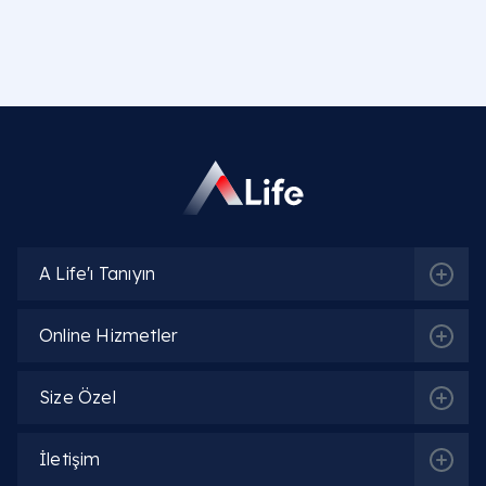
Basur ameliyatından sonra tuvalet nasıl
yapılır?
Hemoroid kanaması ne zaman durur?
Lazerle hemoroid ameliyatı sonrası kanama
ne kadar sürer?
A Life'ı Tanıyın
Online Hizmetler
Size Özel
İletişim