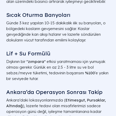
alan üzerindeki basıncı artırarak iyileşmeyi geciktirebilir.
Sıcak Oturma Banyoları
Günde 3 kez yapılan 10-15 dakikalık ılık su banyoları, o
bölgedeki kasların gevşemesini sağlar. Kaslar
gevşediğinde kan akışı hızlanır ve lazerle söndürülen
dokuların vücut tarafından emilimi kolaylaşır.
Lif + Su Formülü
Dışkının bir
"zımpara"
etkisi yaratmaması için yumuşak
olması gerekir. Günlük en az
2.5 - 3
litre su ve bol
sebze/meyve tüketimi, tedavinin başarısını
%100
'e yakın
bir seviyede tutar.
Ankara’da Operasyon Sonrası Takip
Ankara’daki lokasyonlarımızda (
Etimesgut, Pursaklar,
Altındağ
), lazerle tedavi olan misafirlerimizi sadece
operasyon günü değil, iyileşme tamamlanana kadar