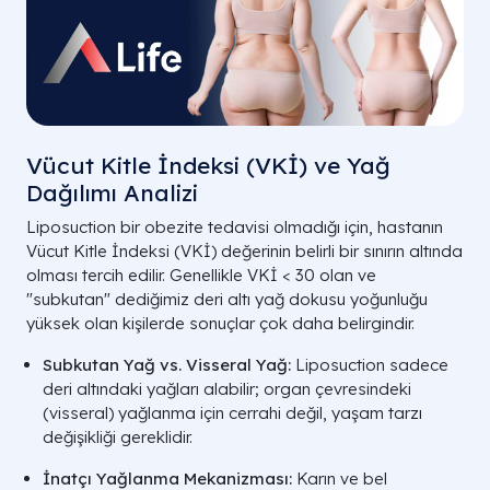
Vücut Kitle İndeksi (VKİ) ve Yağ
Dağılımı Analizi
Liposuction bir obezite tedavisi olmadığı için, hastanın
Vücut Kitle İndeksi (
VKİ
) değerinin belirli bir sınırın altında
olması tercih edilir. Genellikle
VKİ < 30
olan ve
"subkutan" dediğimiz deri altı yağ dokusu yoğunluğu
yüksek olan kişilerde sonuçlar çok daha belirgindir.
Subkutan Yağ vs. Visseral Yağ:
Liposuction sadece
deri altındaki yağları alabilir; organ çevresindeki
(visseral) yağlanma için cerrahi değil, yaşam tarzı
değişikliği gereklidir.
İnatçı Yağlanma Mekanizması:
Karın ve bel