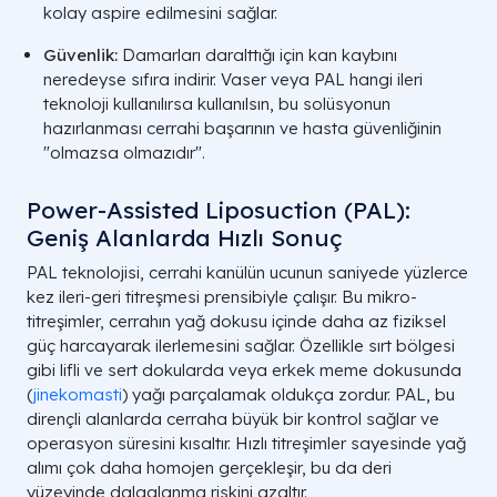
kolay aspire edilmesini sağlar.
Güvenlik:
Damarları daralttığı için kan kaybını
neredeyse sıfıra indirir. Vaser veya PAL hangi ileri
teknoloji kullanılırsa kullanılsın, bu solüsyonun
hazırlanması cerrahi başarının ve hasta güvenliğinin
"olmazsa olmazıdır".
Power-Assisted Liposuction (PAL):
Geniş Alanlarda Hızlı Sonuç
PAL teknolojisi, cerrahi kanülün ucunun saniyede yüzlerce
kez ileri-geri titreşmesi prensibiyle çalışır. Bu mikro-
titreşimler, cerrahın yağ dokusu içinde daha az fiziksel
güç harcayarak ilerlemesini sağlar. Özellikle sırt bölgesi
gibi lifli ve sert dokularda veya erkek meme dokusunda
(
jinekomasti
) yağı parçalamak oldukça zordur. PAL, bu
dirençli alanlarda cerraha büyük bir kontrol sağlar ve
operasyon süresini kısaltır. Hızlı titreşimler sayesinde yağ
alımı çok daha homojen gerçekleşir, bu da deri
yüzeyinde dalgalanma riskini azaltır.