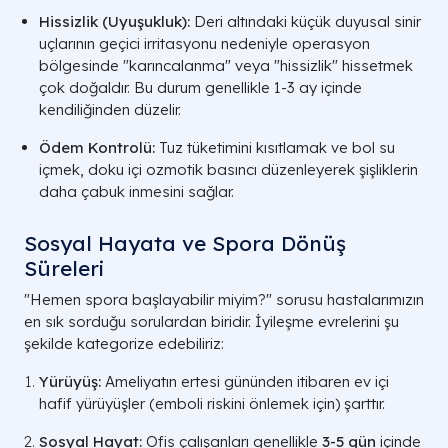
Hissizlik (Uyuşukluk):
Deri altındaki küçük duyusal sinir
uçlarının geçici irritasyonu nedeniyle operasyon
bölgesinde "karıncalanma" veya "hissizlik" hissetmek
çok doğaldır. Bu durum genellikle 1-3 ay içinde
kendiliğinden düzelir.
Ödem Kontrolü:
Tuz tüketimini kısıtlamak ve bol su
içmek, doku içi ozmotik basıncı düzenleyerek şişliklerin
daha çabuk inmesini sağlar.
Sosyal Hayata ve Spora Dönüş
Süreleri
"Hemen spora başlayabilir miyim?" sorusu hastalarımızın
en sık sorduğu sorulardan biridir. İyileşme evrelerini şu
şekilde kategorize edebiliriz:
Yürüyüş:
Ameliyatın ertesi gününden itibaren ev içi
hafif yürüyüşler (emboli riskini önlemek için) şarttır.
Sosyal Hayat:
Ofis çalışanları genellikle
3-5 gün
içinde