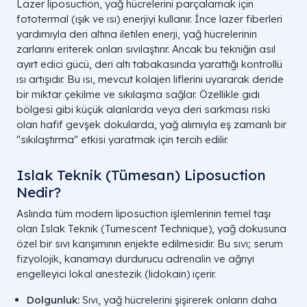
Lazer liposuction, yağ hücrelerini parçalamak için
fototermal (ışık ve ısı) enerjiyi kullanır. İnce lazer fiberleri
yardımıyla deri altına iletilen enerji, yağ hücrelerinin
zarlarını eriterek onları sıvılaştırır. Ancak bu tekniğin asıl
ayırt edici gücü, deri altı tabakasında yarattığı kontrollü
ısı artışıdır. Bu ısı, mevcut kolajen liflerini uyararak deride
bir miktar çekilme ve sıkılaşma sağlar. Özellikle gıdı
bölgesi gibi küçük alanlarda veya deri sarkması riski
olan hafif gevşek dokularda, yağ alımıyla eş zamanlı bir
"sıkılaştırma" etkisi yaratmak için tercih edilir.
Islak Teknik (Tümesan) Liposuction
Nedir?
Aslında tüm modern liposuction işlemlerinin temel taşı
olan Islak Teknik (Tumescent Technique), yağ dokusuna
özel bir sıvı karışımının enjekte edilmesidir. Bu sıvı; serum
fizyolojik, kanamayı durdurucu adrenalin ve ağrıyı
engelleyici lokal anestezik (lidokain) içerir.
Dolgunluk:
Sıvı, yağ hücrelerini şişirerek onların daha