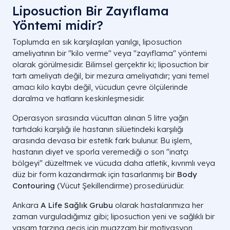
Liposuction Bir Zayıflama
Yöntemi midir?
Toplumda en sık karşılaşılan yanılgı, liposuction
ameliyatının bir "kilo verme" veya "zayıflama" yöntemi
olarak görülmesidir. Bilimsel gerçektir ki; liposuction bir
tartı ameliyatı değil, bir mezura ameliyatıdır; yani temel
amacı kilo kaybı değil, vücudun çevre ölçülerinde
daralma ve hatların keskinleşmesidir.
Operasyon sırasında vücuttan alınan 5 litre yağın
tartıdaki karşılığı ile hastanın silüetindeki karşılığı
arasında devasa bir estetik fark bulunur. Bu işlem,
hastanın diyet ve sporla veremediği o son "inatçı
bölgeyi" düzeltmek ve vücuda daha atletik, kıvrımlı veya
düz bir form kazandırmak için tasarlanmış bir
Body
Contouring
(Vücut Şekillendirme) prosedürüdür.
Ankara
A Life Sağlık Grubu
olarak hastalarımıza her
zaman vurguladığımız gibi; liposuction yeni ve sağlıklı bir
yaşam tarzına geçiş için muazzam bir motivasyon