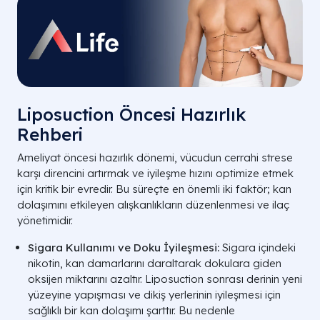
İdeal
Genel Yağ Alımı
Kas Tanımı (Hi-
Gı
Kullanım
Def)
Ala
Liposuction Öncesi Hazırlık
Rehberi
Ameliyat öncesi hazırlık dönemi, vücudun cerrahi strese
karşı direncini artırmak ve iyileşme hızını optimize etmek
için kritik bir evredir. Bu süreçte en önemli iki faktör; kan
dolaşımını etkileyen alışkanlıkların düzenlenmesi ve ilaç
yönetimidir.
Sigara Kullanımı ve Doku İyileşmesi:
Sigara içindeki
nikotin, kan damarlarını daraltarak dokulara giden
oksijen miktarını azaltır. Liposuction sonrası derinin yeni
yüzeyine yapışması ve dikiş yerlerinin iyileşmesi için
sağlıklı bir kan dolaşımı şarttır. Bu nedenle