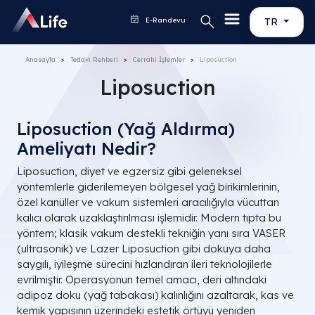
E-Randevu
TR
Anasayfa
Tedavi Rehberi
Cerrahi İşlemler
Liposuction
Liposuction
Liposuction (Yağ Aldırma)
Ameliyatı Nedir?
Liposuction, diyet ve egzersiz gibi geleneksel
yöntemlerle giderilemeyen bölgesel yağ birikimlerinin,
özel kanüller ve vakum sistemleri aracılığıyla vücuttan
kalıcı olarak uzaklaştırılması işlemidir. Modern tıpta bu
yöntem; klasik vakum destekli tekniğin yanı sıra VASER
(ultrasonik) ve Lazer Liposuction gibi dokuya daha
saygılı, iyileşme sürecini hızlandıran ileri teknolojilerle
evrilmiştir. Operasyonun temel amacı, deri altındaki
adipoz doku (yağ tabakası) kalınlığını azaltarak, kas ve
kemik yapısının üzerindeki estetik örtüyü yeniden