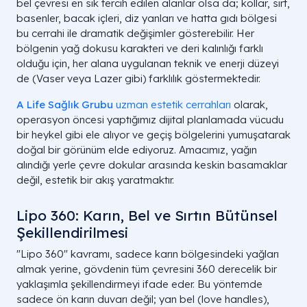
bel çevresi en sık tercih edilen alanlar olsa da; kollar, sırt,
basenler, bacak içleri, diz yanları ve hatta gıdı bölgesi
bu cerrahi ile dramatik değişimler gösterebilir. Her
bölgenin yağ dokusu karakteri ve deri kalınlığı farklı
olduğu için, her alana uygulanan teknik ve enerji düzeyi
de (Vaser veya Lazer gibi) farklılık göstermektedir.
A Life Sağlık Grubu
uzman estetik cerrahları
olarak,
operasyon öncesi yaptığımız dijital planlamada vücudu
bir heykel gibi ele alıyor ve geçiş bölgelerini yumuşatarak
doğal bir görünüm elde ediyoruz. Amacımız, yağın
alındığı yerle çevre dokular arasında keskin basamaklar
değil, estetik bir akış yaratmaktır.
Lipo 360: Karın, Bel ve Sırtın Bütünsel
Şekillendirilmesi
"Lipo 360" kavramı, sadece karın bölgesindeki yağları
almak yerine, gövdenin tüm çevresini 360 derecelik bir
yaklaşımla şekillendirmeyi ifade eder. Bu yöntemde
sadece ön karın duvarı değil; yan bel (love handles),