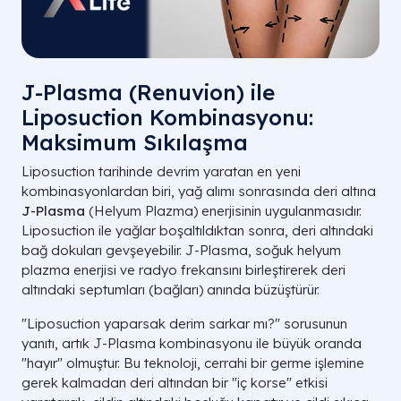
J-Plasma (Renuvion) ile
Liposuction Kombinasyonu:
Maksimum Sıkılaşma
Liposuction tarihinde devrim yaratan en yeni
kombinasyonlardan biri, yağ alımı sonrasında deri altına
J-Plasma
(Helyum Plazma) enerjisinin uygulanmasıdır.
Liposuction ile yağlar boşaltıldıktan sonra, deri altındaki
bağ dokuları gevşeyebilir. J-Plasma, soğuk helyum
plazma enerjisi ve radyo frekansını birleştirerek deri
altındaki septumları (bağları) anında büzüştürür.
"Liposuction yaparsak derim sarkar mı?" sorusunun
yanıtı, artık J-Plasma kombinasyonu ile büyük oranda
"hayır" olmuştur. Bu teknoloji, cerrahi bir germe işlemine
gerek kalmadan deri altından bir "iç korse" etkisi