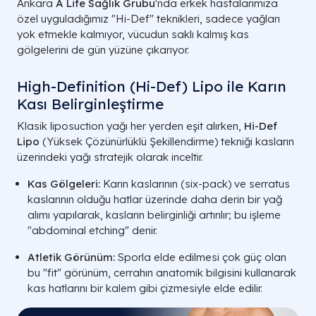
Ankara
A Life Sağlık Grubu
'nda erkek hastalarımıza
özel uyguladığımız "Hi-Def" teknikleri, sadece yağları
yok etmekle kalmıyor, vücudun saklı kalmış kas
gölgelerini de gün yüzüne çıkarıyor.
High-Definition (Hi-Def) Lipo ile Karın
Kası Belirginleştirme
Klasik liposuction yağı her yerden eşit alırken,
Hi-Def
Klasik
Vaser
L
Lipo
(Yüksek Çözünürlüklü Şekillendirme) tekniği kasların
Kriter
Liposuction
(Ultrasonik)
(S
üzerindeki yağı stratejik olarak inceltir.
Enerji
Mekanik Güç
Ses Dalgaları
Laz
Kas Gölgeleri:
Karın kaslarının (six-pack) ve serratus
Kaynağı
kaslarının olduğu hatlar üzerinde daha derin bir yağ
Doku
Düşük
Çok Yüksek
Or
alımı yapılarak, kasların belirginliği artırılır; bu işleme
Seçiciliği
"abdominal etching" denir.
Deri
Minimal
İyi
Ço
Atletik Görünüm:
Sporla elde edilmesi çok güç olan
Sıkılaşma
bu "fit" görünüm, cerrahın anatomik bilgisini kullanarak
kas hatlarını bir kalem gibi çizmesiyle elde edilir.
Morarma /
Yüksek
Çok Düşük
Or
Ödem