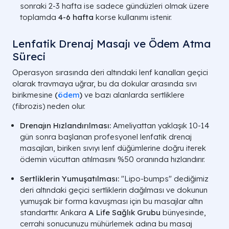
sonraki 2-3 hafta ise sadece gündüzleri olmak üzere
toplamda
4-6 hafta
korse kullanımı istenir.
Lenfatik Drenaj Masajı ve Ödem Atma
Süreci
Operasyon sırasında deri altındaki lenf kanalları geçici
olarak travmaya uğrar, bu da dokular arasında sıvı
birikmesine
(
ödem
)
ve bazı alanlarda sertliklere
(fibrozis) neden olur.
Drenajın Hızlandırılması:
Ameliyattan yaklaşık 10-14
gün sonra başlanan profesyonel lenfatik drenaj
masajları, biriken sıvıyı lenf düğümlerine doğru iterek
ödemin vücuttan atılmasını %50 oranında hızlandırır.
Sertliklerin Yumuşatılması:
"Lipo-bumps" dediğimiz
deri altındaki geçici sertliklerin dağılması ve dokunun
yumuşak bir forma kavuşması için bu masajlar altın
standarttır. Ankara
A Life Sağlık Grubu
bünyesinde,
cerrahi sonucunuzu mühürlemek adına bu masaj