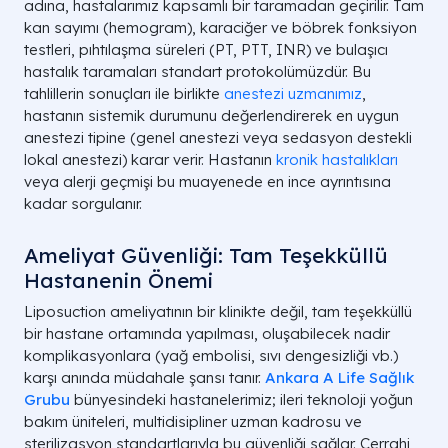
adına, hastalarımız kapsamlı bir taramadan geçirilir. Tam
kan sayımı (hemogram), karaciğer ve böbrek fonksiyon
testleri, pıhtılaşma süreleri (PT, PTT, INR) ve bulaşıcı
hastalık taramaları standart protokolümüzdür. Bu
tahlillerin sonuçları ile birlikte
anestezi uzmanımız
,
hastanın sistemik durumunu değerlendirerek en uygun
anestezi tipine (genel anestezi veya sedasyon destekli
lokal anestezi) karar verir. Hastanın
kronik hastalıkları
veya alerji geçmişi bu muayenede en ince ayrıntısına
kadar sorgulanır.
Ameliyat Güvenliği: Tam Teşekküllü
Hastanenin Önemi
Liposuction ameliyatının bir klinikte değil, tam teşekküllü
bir hastane ortamında yapılması, oluşabilecek nadir
komplikasyonlara (yağ embolisi, sıvı dengesizliği vb.)
karşı anında müdahale şansı tanır.
Ankara A Life Sağlık
Grubu
bünyesindeki hastanelerimiz; ileri teknoloji yoğun
bakım üniteleri, multidisipliner uzman kadrosu ve
sterilizasyon standartlarıyla bu güvenliği sağlar. Cerrahi