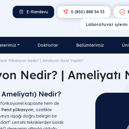
E-Randevu
0 (850) 888 54 33
E
lerimiz
Doktorlar
Bölümlerimiz
Üni
Penil Plikasyon Nedir? | Ameliyatı Nasıl Yapılır?
yon Nedir? | Ameliyatı N
i Ameliyatı) Nedir?
 fonksiyonel kapasite hem de
.
Penil plikasyon
, özellikle
veya aşağı doğru belirgin bir
rt" cerrahi tekniklerden biridir.
n 60 derecenin altında olduğu