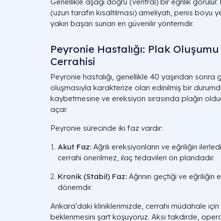
Genellikle aşağı doğru (ventral) bir eğrilik görülü
(uzun tarafın kısaltılması) ameliyatı, penis boyu 
yakın başarı sunan en güvenilir yöntemdir.
Peyronie Hastalığı: Plak Oluşum
Cerrahisi
Peyronie hastalığı, genellikle 40 yaşından sonra g
oluşmasıyla karakterize olan edinilmiş bir durumdur
kaybetmesine ve ereksiyon sırasında plağın oldu
açar.
Peyronie sürecinde iki faz vardır:
Akut Faz:
Ağrılı ereksiyonların ve eğriliğin iler
cerrahi önerilmez, ilaç tedavileri ön plandadır.
Kronik (Stabil) Faz:
Ağrının geçtiği ve eğriliğin
dönemdir.
Ankara'daki kliniklerimizde, cerrahi müdahale içi
beklenmesini şart koşuyoruz. Aksi takdirde, oper