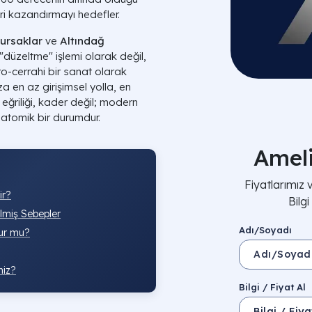
i kazandırmayı hedefler.
ursaklar
ve
Altındağ
 "düzeltme" işlemi olarak değil,
ro-cerrahi bir sanat olarak
a en az girişimsel yolla, en
eğriliği, kader değil; modern
natomik bir durumdur.
Amel
Fiyatlarımız
ir?
Bilg
lmiş Sebepler
Adı/Soyadı
ur mu?
niz?
Bilgi / Fiyat Al