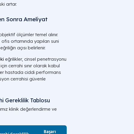
ki artar.
en Sonra Ameliyat
jektif ölçümler temel alınır.
a ofis ortamında yapılan suni
iliğin açısı belirlenir.
ki
eğrilikler, cinsel penetrasyonu
çin cerrahi sınır olarak kabul
 eğer hastada ciddi performans
asyon cerrahisi güvenle
i Gereklilik Tablosu
mız klinik değerlendirme ve
Başarı