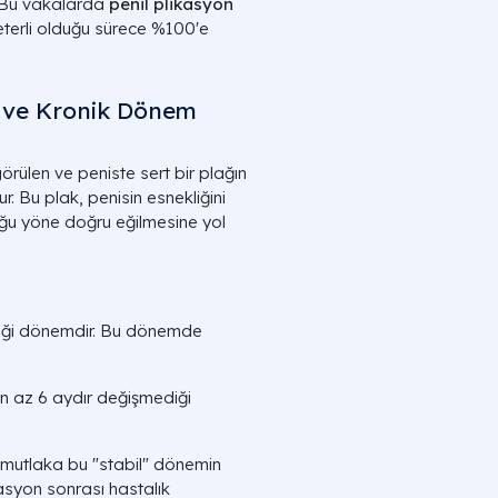
r. Bu vakalarda
penil plikasyon
yeterli olduğu sürece %100'e
u ve Kronik Dönem
örülen ve peniste sert bir plağın
. Bu plak, penisin esnekliğini
ğu yöne doğru eğilmesine yol
lediği dönemdir. Bu dönemde
 en az 6 aydır değişmediği
n mutlaka bu "stabil" dönemin
asyon sonrası hastalık