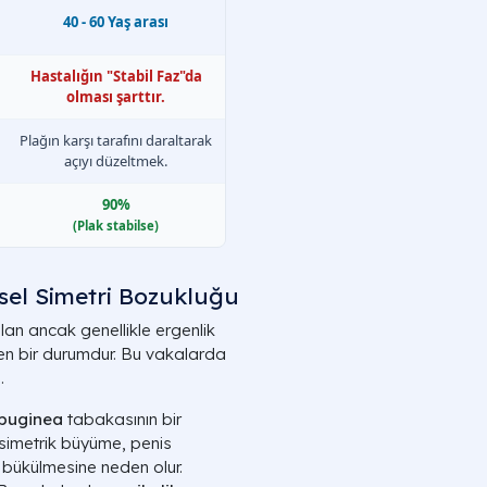
40 - 60 Yaş arası
Hastalığın "Stabil Faz"da
olması şarttır.
Plağın karşı tarafını daraltarak
açıyı düzeltmek.
90%
(Plak stabilse)
msel Simetri Bozukluğu
olan ancak genellikle ergenlik
en bir durumdur. Bu vakalarda
.
lbuginea
tabakasının bir
asimetrik büyüme, penis
u bükülmesine neden olur.