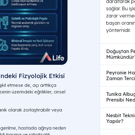
daraltarak p
sağlar. Bu iş
zarar vermed
başarı oranı
yöntemidir.
Doğuştan Pen
Mümkündür
Peyronie Has
ndeki Fizyolojik Etkisi
Zaman Tercih
teşkil etmese de, açı arttıkça
enin üzerindeki eğrilikler, cinsel
Tunika Albu
Prensibi Ned
kanik olarak zorlaştırabilir veya
Nesbit Tekniğ
Yapılır?
 gerilme, hastada ağrıya neden
iddi travma ve rahatsızlık