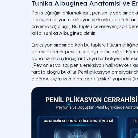
Tunika Albuginea Anatomisi ve E
Penis eğriliğini anlamak için, penisin iç yapısında
Penis, ereksiyonu sağlayan ve kanla dolan iki a
cavernosa) oluşur. Bu tüpleri çevreleyen, son de
kılıfa
Tunika Albuginea
denir.
Ereksiyon sırasında kan bu tüplere hücum ettiğinde
görevi görerek penisin sertleşmesini sağlar. Eğer bu
daha uzunsa (doğuştan) veya bir bölgesinde esnekl
(Peyronie) varsa, penis ereksiyon halindeyken kı
tarafa doğru bükülür. Penil plikasyon ameliyatınd
gidermek için uzun olan tarafı "pililer" yaparak (ka