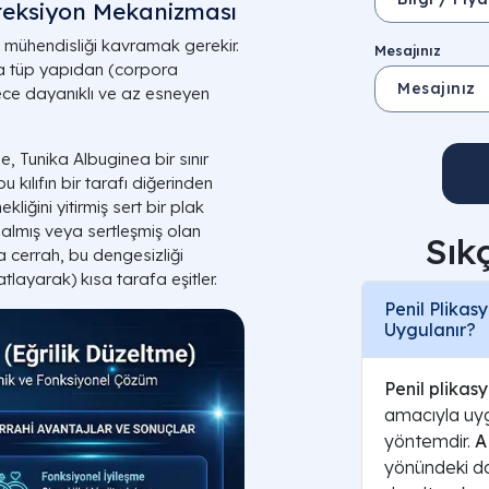
reksiyon Mekanizması
ki mühendisliği kavramak gerekir.
Mesajınız
na tüp yapıdan (corpora
rece dayanıklı ve az esneyen
, Tunika Albuginea bir sınır
 kılıfın bir tarafı diğerinden
iğini yitirmiş sert bir plak
salmış veya sertleşmiş olan
Sık
a cerrah, bu dengesizliği
tlayarak) kısa tarafa eşitler.
Penil Plikas
Uygulanır?
Penil plikasy
amacıyla uyg
yöntemdir.
A
yönündeki do