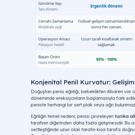
Görülme Yaşı
Ergenlik dönemi
Tanı dönemi
Cerrahi Zamanlama
Fiziksel gelişim tamamlandıktan
sonra her zaman.
Müdahale eşiği
Operasyon Amacı
Uzun tarafı kısaltarak simetri
sağlamak.
Plikasyon hedefi
Başarı Oranı
95% - 100%
Hasta memnuniyeti
Konjenital Penil Kurvatur: Gelişi
Doğuştan penis eğriliği, bebeklikten itibaren var 
döneminde ereksiyonların başlamasıyla fark edil
peniste herhangi bir sert plak veya ağrı bulunmaz
Eğriliğin temel nedeni, penisi çevreleyen
tunika a
tarafının diğerinden daha fazla gelişmesidir. Bu 
sertleştiğinde uzun olan tarafın kısa tarafa doğr