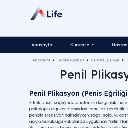
Anasayfa
Kurumsal
Hastane
Anasayfa
Tedavi Rehberi
Cerrahi İşlemler
Penil Plikas
Penil Plikasyon (Penis Eğriliğ
Erkek cinsel sağlığında anatomik düzgünlük, hem
psikolojik özgüven açısından temel bir gerekliliktir
penisin ereksiyon halindeyken sağa, sola, yukarı 
açıyla büküldüğü vakalarda uygulanan "altın standa
Bu işlem, penis boyunun yeterli olduğu ve eğriliği