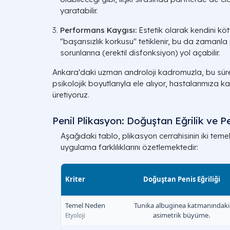
yaratabilir.
Performans Kaygısı:
Estetik olarak kendini k
"başarısızlık korkusu" tetiklenir, bu da zamanla
sorunlarına (erektil disfonksiyon) yol açabilir.
Ankara'daki uzman androloji kadromuzla, bu süre
psikolojik boyutlarıyla ele alıyor, hastalarımıza k
üretiyoruz.
Penil Plikasyon: Doğuştan Eğrilik ve P
Aşağıdaki tablo, plikasyon cerrahisinin iki tem
uygulama farklılıklarını özetlemektedir:
Kriter
Doğuştan Penis Eğriliği
Temel Neden
Tunika albuginea katmanındaki
asimetrik büyüme.
Etyoloji