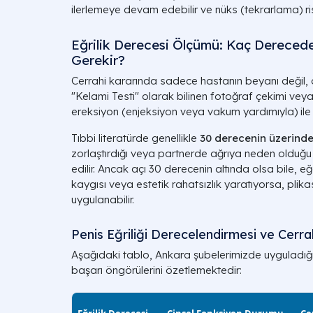
ilerlemeye devam edebilir ve nüks (tekrarlama) ris
Eğrilik Derecesi Ölçümü: Kaç Dereced
Gerekir?
Cerrahi kararında sadece hastanın beyanı değil, ob
"Kelami Testi" olarak bilinen fotoğraf çekimi vey
ereksiyon (enjeksiyon veya vakum yardımıyla) ile eğr
Tıbbi literatürde genellikle
30 derecenin üzerinde
zorlaştırdığı veya partnerde ağrıya neden olduğu i
edilir. Ancak açı 30 derecenin altında olsa bile,
kaygısı veya estetik rahatsızlık yaratıyorsa, plik
uygulanabilir.
Penis Eğriliği Derecelendirmesi ve Cerrah
Aşağıdaki tablo, Ankara şubelerimizde uyguladığı
başarı öngörülerini özetlemektedir: