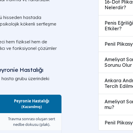
16-Dot Plika
Nelerdir?
ötü hisseden hastada
Penis Eğriliğ
 psikolojik kökenli sertleşme
Etkiler?
ci hem fiziksel hem de
Penil Plikas
alıcı ve fonksiyonel çözümler
Ameliyat So
Sorunu Olur
eyronie Hastalığı
el hasta grubu üzerindeki
Ankara Andro
Tercih Edilm
Peyronie Hastalığı
Ameliyat So
mu?
(Kazanılmış)
Travma sonrası oluşan sert
Penil Plikas
nedbe dokusu (plak).