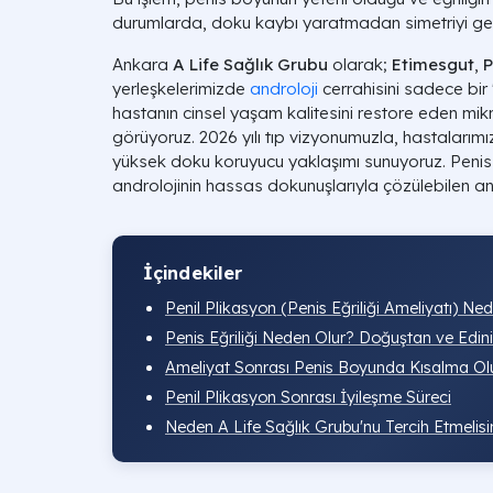
durumlarda, doku kaybı yaratmadan simetriyi ger
Ankara
A Life Sağlık Grubu
olarak;
Etimesgut
,
P
yerleşkelerimizde
androloji
cerrahisini sadece bir
hastanın cinsel yaşam kalitesini restore eden mik
görüyoruz. 2026 yılı tıp vizyonumuzla, hastalarımız
yüksek doku koruyucu yaklaşımı sunuyoruz. Penis 
androlojinin hassas dokunuşlarıyla çözülebilen a
İçindekiler
Penil Plikasyon (Penis Eğriliği Ameliyatı) Ned
Penis Eğriliği Neden Olur? Doğuştan ve Edini
Ameliyat Sonrası Penis Boyunda Kısalma Ol
Penil Plikasyon Sonrası İyileşme Süreci
Neden A Life Sağlık Grubu'nu Tercih Etmelisi