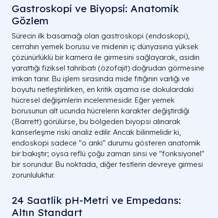
Gastroskopi ve Biyopsi: Anatomik
Gözlem
Sürecin ilk basamağı olan gastroskopi (endoskopi),
cerrahın yemek borusu ve midenin iç dünyasına yüksek
çözünürlüklü bir kamera ile girmesini sağlayarak, asidin
yarattığı fiziksel tahribatı (özofajit) doğrudan görmesine
imkan tanır. Bu işlem sırasında mide fıtığının varlığı ve
boyutu netleştirilirken, en kritik aşama ise dokulardaki
hücresel değişimlerin incelenmesidir. Eğer yemek
borusunun alt ucunda hücrelerin karakter değiştirdiği
(Barrett) görülürse, bu bölgeden biyopsi alınarak
kanserleşme riski analiz edilir. Ancak bilinmelidir ki,
endoskopi sadece "o anki" durumu gösteren anatomik
bir bakıştır; oysa reflü çoğu zaman sinsi ve "fonksiyonel"
bir sorundur. Bu noktada, diğer testlerin devreye girmesi
zorunluluktur.
24 Saatlik pH-Metri ve Empedans:
Altın Standart