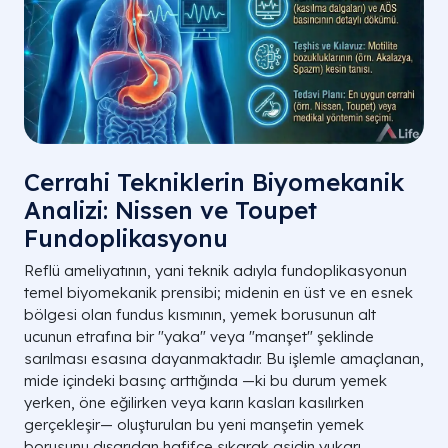
Cerrahi Tekniklerin Biyomekanik
Analizi: Nissen ve Toupet
Fundoplikasyonu
Reflü ameliyatının, yani teknik adıyla fundoplikasyonun
temel biyomekanik prensibi; midenin en üst ve en esnek
bölgesi olan fundus kısmının, yemek borusunun alt
ucunun etrafına bir "yaka" veya "manşet" şeklinde
sarılması esasına dayanmaktadır. Bu işlemle amaçlanan,
mide içindeki basınç arttığında —ki bu durum yemek
yerken, öne eğilirken veya karın kasları kasılırken
gerçekleşir— oluşturulan bu yeni manşetin yemek
borusunu dışarıdan hafifçe sıkarak asidin yukarı