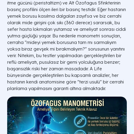
itme gücünü (peristaltizm) ve Alt Özofagus Sfinkterinin
basınç profilini ölçen ileri bir basınç testidir. Eğer hastanın
yemek borusu kasılma dalgaları zayıfsa ve biz cerrahi
olarak mide girişini çok sıkı (360 derece) sararsak, bu
sefer hasta lokmaları yutamaz ve ameliyat sonrası ciddi
yutma güçlüğü yaşar. Bu nedenle manometri sonuçları,
cerraha "mideyi yemek borusuna tam mı sarmalıyım
yoksa biraz gevşek mi bırakmalıyım?" sorusunun yanıtını
verir. Nitekim, bu testler yapılmadan gerçekleştirilen bir
reflü ameliyatı, pusulasız bir gemi yolculuğuna benzer;
başarısızlık riski her zaman masadadır. A Life
bünyesinde gerçekleştirilen bu kapsamlı analizler, her
hastanın kendi anatomisine göre "terzi usulü" bir cerrahi
planlama yapılmasını garanti altına almaktadır.