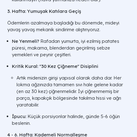
3. Hafta: Yumuşak Katılara Geçiş
Ödemlerin azalmaya başladığı bu dönemde, mideyi
yavaş yavaş mekanik sindirime alıştırıyoruz.
Ne Yenmeli?
Rafadan yumurta, iyi ezilmiş patates
püresi, makarna, blenderdan geçirilmiş sebze
yemekleri ve peynir çeşitleri.
Kritik Kural:
"30 Kez Çiğneme" Disiplini
Artık midenizin girişi yapısal olarak daha dar. Her
lokma ağzınızda tamamen sıvı hale gelene kadar
(en az 30 kez) çiğnenmelidir. İyi çiğnenmemiş bir
parça, kapakçık bölgesinde takılma hissi ve ağrı
yaratabilir.
İpucu:
Küçük porsiyonlar halinde, günde 5-6 öğün
beslenin.
4 - 6. Hafta: Kademeli Normalleşme