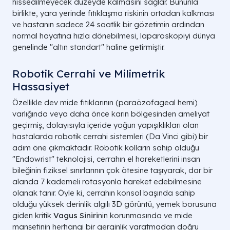
hissedilmeyecek düzeyde kalmasını sağlar. Bununla
birlikte, yara yerinde fıtıklaşma riskinin ortadan kalkması
ve hastanın sadece 24 saatlik bir gözetimin ardından
normal hayatına hızla dönebilmesi, laparoskopiyi dünya
genelinde "altın standart" haline getirmiştir.
Robotik Cerrahi ve Milimetrik
Hassasiyet
Özellikle dev mide fıtıklarının (paraözofageal herni)
varlığında veya daha önce karın bölgesinden ameliyat
geçirmiş, dolayısıyla içeride yoğun yapışıklıkları olan
hastalarda robotik cerrahi sistemleri (Da Vinci gibi) bir
adım öne çıkmaktadır. Robotik kolların sahip olduğu
"Endowrist" teknolojisi, cerrahın el hareketlerini insan
bileğinin fiziksel sınırlarının çok ötesine taşıyarak, dar bir
alanda 7 kademeli rotasyonla hareket edebilmesine
olanak tanır. Öyle ki, cerrahın konsol başında sahip
olduğu yüksek derinlik algılı 3D görüntü, yemek borusuna
giden kritik
Vagus Siniri
nin korunmasında ve mide
manşetinin herhangi bir gerginlik yaratmadan doğru