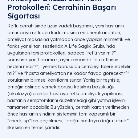
Protokolleri: Cerrahinin Başarı
Sigortası
Reflü cerrahisinde uzun vadeli başarının, yani hastanın
ömür boyu reflüden kurtulmasının en önemli anahtarı,
ameliyat masasına yatmadan önce yapılan milimetrik ve
fonksiyonel tanı testleridir. A Life Sağlık Grubu'nda
uygulanan tanı protokolleri, sadece "reflü var mı?"
sorusuna yanıt aramaz; aynı zamanda "bu reflünün
nedeni nedir?", "yemek borusu bu cerrahiyi tolere edebilir
mi?" ve "hasta ameliyattan ne kadar fayda görecektir?"
sorularının bilimsel kanıtlarını sunar. Yanlış bir teşhisle,
örneğin aslında yemek borusu kasılma bozukluğu
(akalazya) olan bir hastaya reflü ameliyatı yapılması,
hastanın semptomlarını düzeltmediği gibi yutma işlevini
tamamen bozabilir. Bu yüzden, cerrahi kararı verilmeden
önce hastanın sindirim sisteminin tam kapsamlı bir
"check-up"tan geçirilmesi, "doğru hastaya doğru teknik"
ilkesinin en temel şartıdır.