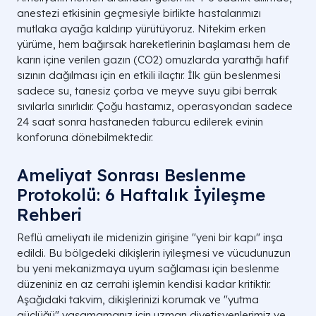
anestezi etkisinin geçmesiyle birlikte hastalarımızı
mutlaka ayağa kaldırıp yürütüyoruz. Nitekim erken
yürüme, hem bağırsak hareketlerinin başlaması hem de
karın içine verilen gazın (CO2) omuzlarda yarattığı hafif
sızının dağılması için en etkili ilaçtır. İlk gün beslenmesi
sadece su, tanesiz çorba ve meyve suyu gibi berrak
sıvılarla sınırlıdır. Çoğu hastamız, operasyondan sadece
24 saat sonra hastaneden taburcu edilerek evinin
konforuna dönebilmektedir.
Ameliyat Sonrası Beslenme
Protokolü: 6 Haftalık İyileşme
Rehberi
Reflü ameliyatı ile midenizin girişine "yeni bir kapı" inşa
edildi. Bu bölgedeki dikişlerin iyileşmesi ve vücudunuzun
bu yeni mekanizmaya uyum sağlaması için beslenme
düzeniniz en az cerrahi işlemin kendisi kadar kritiktir.
Aşağıdaki takvim, dikişlerinizi korumak ve "yutma
güçlüğü" yaşamamanız için uzman diyetisyenlerimiz ve