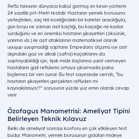
Reflü tanısının dünyaca kabul görmüş en kesin yöntemi
24 saatlik pH-Metri testidir. Hastanın yemek borusuna
yerleştirilen, saç teli inceliğindeki bir kateter aracılığıyla,
gün boyu ne zaman asit kaçtığı, bu kaçağın ne kadar
sürdüğünü ve en önemlisi hastanın şikayetleri (öksürük,
yanma vb.) ile asit ataklarının matematiksel olarak
uyuşup uyuşmadığı saptanır. Empedans ölçümü ise asit
dışındaki gaz ve alkali (safra) kaçaklarını da
saptayabildiği için, tipik mide ilaçlarına yanıt vermeyen
hastaların gizli reflülerini ortaya çıkarmada paha
biçilemez bir veri sunar. Bu test sayesinde cerrah, "bu
hastanın şikayetleri gerçekten reflüden mi
kaynaklanıyor?" sorusuna yüzde yüz emin olarak cevap
verir.
Özofagus Manometrisi: Ameliyat Tipini
Belirleyen Teknik Kılavuz
Belki de ameliyat sonrası konforu en çok etkileyen test
budur. Manometri, yemek borusunun gıdaları mideye