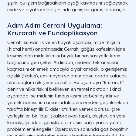
şişirir; bu işlem bağırsakların aşağı kaymasını sağlayarak
mide ve diyafram bölgesinde geniş bir görüş alanı açar.
Adım Adım Cerrahi Uygulama:
Krurorafi ve Fundoplikasyon
Cerrahi sürecin ilk ve en hayati aşaması, mide fıtığının
(hiatal herni) onarılmasıdır. Cerrah, göğüs kafesinin içine
kaymış olan mide kısmını büyük bir hassasiyetle karın
boşluğuna geri çeker. Ardından, midenin tekrar yukarı
kaçmasını önlemek amacıyla diyaframdaki o genişlemiş
açıklık (hiatus), emilmeyen ve ömür boyu orada kalacak
olan sağlam dikişlerle daraltılır. Bu aşamaya "krurorafi"
denir ve nüks riskini belirleyen en temel noktadır. İkinci
aşamada ise midenin fundus kısmı serbestleştirilir ve
yemek borusunun arkasındaki pencereden geçirilerek ön
tarafta birleştirilir. Dikişler atılırken yemek borusu içine
yerleştirilen bir "buji" (kalibrasyon tüpü), oluşturulan yeni
kapakçığın ideal genişlikte olmasını sağlayarak yutma
problemlerini engeller. Operasyon sonunda gaz boşaltılır
ve küçük giriş noktaları estetik bantlarla kapatılır. A Life