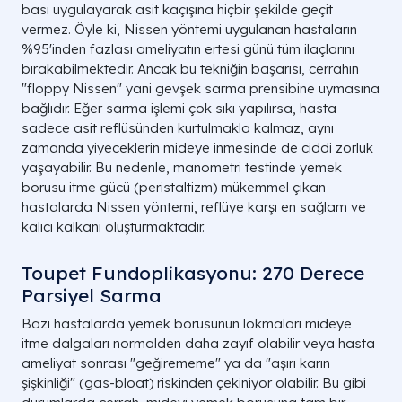
bası uygulayarak asit kaçışına hiçbir şekilde geçit
vermez. Öyle ki, Nissen yöntemi uygulanan hastaların
%95'inden fazlası ameliyatın ertesi günü tüm ilaçlarını
bırakabilmektedir. Ancak bu tekniğin başarısı, cerrahın
"floppy Nissen" yani gevşek sarma prensibine uymasına
bağlıdır. Eğer sarma işlemi çok sıkı yapılırsa, hasta
sadece asit reflüsünden kurtulmakla kalmaz, aynı
zamanda yiyeceklerin mideye inmesinde de ciddi zorluk
yaşayabilir. Bu nedenle, manometri testinde yemek
borusu itme gücü (peristaltizm) mükemmel çıkan
hastalarda Nissen yöntemi, reflüye karşı en sağlam ve
kalıcı kalkanı oluşturmaktadır.
Toupet Fundoplikasyonu: 270 Derece
Parsiyel Sarma
Bazı hastalarda yemek borusunun lokmaları mideye
itme dalgaları normalden daha zayıf olabilir veya hasta
ameliyat sonrası "geğirememe" ya da "aşırı karın
şişkinliği" (gas-bloat) riskinden çekiniyor olabilir. Bu gibi