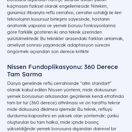
kaçmasını fiziksel olarak engellemesidir. Nitekim,
günümüz itibarıyla reflü cerrahisi, cerrahın ustalığı ile ileri
teknolojinin kusursuz birleşimi sayesinde, hastanın
anatomik yapısına ve yemek borusu fonksiyonlarına
göre farklılık gösteren iki ana teknik üzerinden
yürütülmektedir. Bu teknikler arasındaki farkları anlamak,
ameliyat sonrası yaşanacak adaptasyon sürecini
öngörmek açısından son derece kritiktir.
Nissen Fundoplikasyonu: 360 Derece
Reflü Tedavisi Karşılaştırması: İlaç vs. Cerrahi
Tam Sarma
Özellik
İlaç Tedavisi (PPI)
Dünya genelinde reflü cerrahisinde "altın standart"
Mekanizma
Asit Baskılama
olarak kabul edilen Nissen yöntemi, mide dokusunun
Kalıcılık
Geçici (Bağımlı)
yemek borusunun arkasından geçirilerek kendi etrafında
Kanser Riski
Kontrolü Zor
tam bir tur (360 derece) attırılması ve ön tarafta tekrar
mide dokusuna dikilmesi işlemidir. Bu teknik, reflüyü
durdurma kapasitesi en yüksek olan yöntemdir; çünkü
oluşturulan bu tam halka, mide içinde basınç
yükseldiğinde yemek borusuna dışarıdan dairesel bir