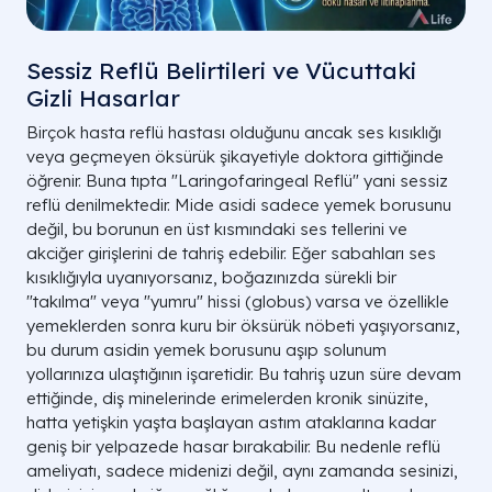
Sessiz Reflü Belirtileri ve Vücuttaki
Gizli Hasarlar
Birçok hasta reflü hastası olduğunu ancak ses kısıklığı
veya geçmeyen öksürük şikayetiyle doktora gittiğinde
öğrenir. Buna tıpta "Laringofaringeal Reflü" yani sessiz
reflü denilmektedir. Mide asidi sadece yemek borusunu
değil, bu borunun en üst kısmındaki ses tellerini ve
akciğer girişlerini de tahriş edebilir. Eğer sabahları ses
kısıklığıyla uyanıyorsanız, boğazınızda sürekli bir
"takılma" veya "yumru" hissi (globus) varsa ve özellikle
yemeklerden sonra kuru bir öksürük nöbeti yaşıyorsanız,
bu durum asidin yemek borusunu aşıp solunum
yollarınıza ulaştığının işaretidir. Bu tahriş uzun süre devam
ettiğinde, diş minelerinde erimelerden kronik sinüzite,
hatta yetişkin yaşta başlayan astım ataklarına kadar
geniş bir yelpazede hasar bırakabilir. Bu nedenle reflü
ameliyatı, sadece midenizi değil, aynı zamanda sesinizi,