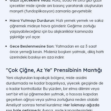
Gazlı İçeceklere Veda:
Kola, soda ve bira gibi gazlı
içecekler mide içinde ani basınç yaratarak oluşturulan
manşeti (fundoplikasyon) zamanla gevşetebilir.
Hava Yutmayı Durdurun:
Hızlı yemek yemek ve sakız
çiğnemek mideye hava gönderir. Geğirme zorluğu
yaşayabileceğiniz için bu alışkanlıklar karnınızda
şişkinliğe yol açar.
Gece Beslenmesine Son:
Yatmadan en az 3 saat
önce yemeği kesin. Mideniz boşken yatmak, dikiş hattı
üzerindeki baskıyı en aza indirir.
"Çok Çiğne, Az Ye" Prensibinin Mantığı
Yeni oluşturulan kapakçık bölgesi, mide asidini
durdurmada ne kadar başarılıysa, yiyecek geçişinde de
o kadar kontrollüdür. Bu yüzden, bir elma dilimini veya
sert bir eti iyi çiğnemeden yutmak, o hassas kapıdan
geçerken ağrıya veya yutma zorluğuna neden olabilir.
Ameliyat sonrası temel kuralımız:
Her lokmayı ağızda
sıvı hale getirme
dir. Ayrıca, mide kapasitesindeki