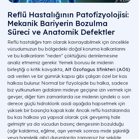
Reflü Hastalığının Patofizyolojisi:
Mekanik Bariyerin Bozulma
Süreci ve Anatomik Defektler
Reflü hastalığını tam olarak kavrayabilmek için öncelikle
vücudumuzun bu bölgedeki doğal koruma kalkanlarını
ve bu kalkanların "neden" çöktüğünü derinlemesine
analiz etmemiz gerekir. Yemek borusu ile midenin
birleştiği o kritik kavşakta,
Alt Özofagus Sfinkteri (AÖS)
adı verilen ve bir gümrük kapısı gibi çalışan özel bir kas
halkası bulunur. Normal bir fizyolojide bu halka, sadece
biz yutkunurken gıdaların mideye geçişine izin vermek için
gevşer, diğer tüm zamanlarda ise midenin içindeki o son
derece güçlü hidroklorik asidi aşağıda hapsetmek için
yüksek bir basınçla kapalı kalır. Ancak reflü hastalarında
bu kas halkası ya yapısal olarak çok gevşemiş hale
gelmiştir ya da vücudun basınç dengesinin bozulduğu
(ağır kaldırma, eğilme, aşırı yemek sonrası mide şişkinliği
veya hamilelik gibi) durumlarda zamansız bir şekilde