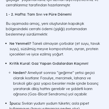
cerrahlarımız tarafından hazırlanmıştır.
1 - 2. Hafta: Tam Sıvı ve Püre Dönemi
Bu aşamada amaç, yeni oluşturulan kapakçık
bölgesindeki cerrahi ödemi (şişliği) zorlamadan
beslenmeyi sürdürmektir.
Ne Yenmeli?
Taneli olmayan çorbalar (et suyu, tavuk
suyu), süzülmüş meyve kompostoları, ayran, protein
içecekleri ve iyice ezilmiş yoğurt.
Kritik Kural:
Gaz Yapan Gıdalardan Kaçının!
Neden?
Ameliyat sonrası "geğirme" yetisi geçici
olarak kısıtlanır. Fasulye, mercimek, lahana ve
brokoli gibi gaz yapıcı besinler mide içinde basınç
yaratarak dikiş hattını gerebilir ve şiddetli karın
ağrısına (Gas-Bloat Sendromu) yol açabilir.
İpucu:
Sıvıları yudum yudum tüketin; asla pipet
kullanmayın (hava yutmanıza neden olur).