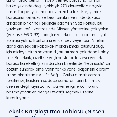
durumlarda cerrah, mideyi yemek borusuna tam bir
halka şeklinde değil, yaklaşık 270 derecelik bir açıyla
sarar. Toupet yöntemi adı verilen bu teknikte, yemek
borusunun ön yüzü serbest bırakılır ve mide dokusu
arkadan bir at nalı şeklinde sabitlenir. Söz konusu bu
yaklaşım, reflü kontrolünde Nissen yöntemine çok yakın
(yaklaşık %90-92) sonuçlar verirken, hastanın ameliyat
sonrası yutma konforunu en üst seviyeye taşır. Nitekim,
daha gevşek bir kapakçık mekanizması oluşturulduğu
için mideye giren havanın dışarı atılması çok daha kolay
olur. Bu teknik, özellikle yaşlı hastalarda veya yemek
borusu hareketliliği sınırda olan bireylerde "terzi usulü" bir
çözüm sunarak ameliyatın fonksiyonel başarısını garanti
altına almaktadır. A Life Sağlık Grubu olarak cerrahi
tercihimizi, hastanın sadece semptomlarını bitirmek
üzerine değil, aynı zamanda yeme içme konforunu
bozmayacak en dengeli tekniği seçmek üzerine
kurguluyoruz.
Teknik Karşılaştırma Tablosu (Nissen