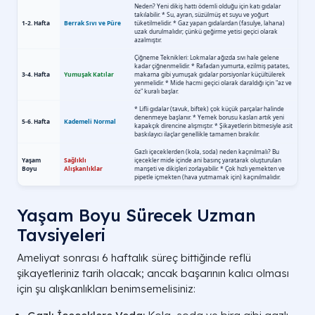
Fundoplikasyon Teknikleri Analizi
Özellik
Nissen Fundoplikasyonu
Yaşam Boyu Sürecek Uzman
Sarma Derecesi
360 derece (Tam Sarma)
Tavsiyeleri
Başarı Oranı
En Yüksek
Ameliyat sonrası 6 haftalık süreç bittiğinde reflü
Yutma Güçlüğü
Başlangıçta hafif olabilir
şikayetleriniz tarih olacak; ancak başarının kalıcı olması
için şu alışkanlıkları benimsemelisiniz:
Tercih Sebebi
Standart vakalar ve mide fıtığı