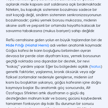
açılarak mide kapısını asit saldırısına açık bırakmaktadır.
Nitekim, bu kapakçık sisteminin bozulması sadece bir
asit kaçağı değil, sindirim sisteminin senkronizasyonunun
bozulmasıdır; çünkü yemek borusu mukozası, midenin
aksine asitli ve pepsinli bir ortamda hayatta kalacak bir
savunma tabakasına (mukus bariyeri) sahip değildir.
Reflü cerrahisine giden yolun en büyük taşlarından biri de
Mide Fıtığı (Hiatal Herni)
adı verilen anatomik kaymadır.
Göğüs kafesi ile karın boşluğunu birbirinden ayıran
devasa bir perde olan diyafram kası, yemek borusunun
geçtiği noktada ona dışarıdan bir destek, bir nevi
"kıskaç" yardımı yapar. Eğer bu bölgedeki açıklık (
hiatus
)
genetik faktörler, yaşlanma, kronik öksürük veya ağır
fiziksel zorlamalar nedeniyle genişlerse, midenin üst
kısmı bu boşluktan yukarıya, göğüs kafesinin içine doğru
kaymaya başlar. Bu anatomik göç sonucunda, Alt
Özofagus Sfinkteri artık diyaframın o güçlü dış
desteğinden mahrum kalır ve basınç gücünü kaybederek
tamamen fonksiyon dışı kalır. Bu durumun bir sonucu