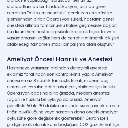
olarak ne yapılacağı" sorusudur. Günümüz
standartlarında bir fundoplikasyon, aslında genel
cerrahinin "mikro-mühendislik" gerektiren en sofistike
işlemlerinden biridir. Operasyon süreci, hastanın genel
anestezi altında tam bir uyku haline geçmesiyle başlar;
bu durum hem hastanın psikolojik olarak hiçbir travma
yaşamamasını sağlar hem de cerrahın milimetrik dikişleri
atabileceği tamamen stabil bir çalışma alanı oluşturur.
Ameliyat Öncesi Hazırlık ve Anestezi
Hastaneye yatışınızın ardından deneyimli anestezi
ekibimiz tarafından son kontrolleriniz yapılır. Ameliyat
öncesi en az 8 saatlik tam açlık kuralı, midenin boş
olması ve cerrahın daha rahat çalışabilmesi için kritiktir.
Operasyon odasına alındığınızda, modern anestezi
ilaçları ile huzurlu bir uykuya dalarsınız. Ameliyat
genellikle 60 ile 90 dakika arasında sürer; ancak bu süre
fıtığın büyüklüğüne veya hastanın daha önceki ameliyat
öyküsüne göre değişkenlik gösterebilir. Cerrah içeri
girdiğinde ilk olarak karın boşluğunu CO2 gazı ile hafifçe