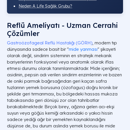
Neden A Life Sağlık Grubu?
Reflü Ameliyatı - Uzman Cerrahi
Çözümler
Gastroözofageal Reflü Hastalığı (GÖRH)
, modern tıp
dünyasında sadece basit bir "
mide yanması
" şikayeti
olarak değil, sindirim sisteminin en stratejik mekanik
bariyerlerinin fonksiyonel veya anatomik olarak iflas
etmesi durumu olarak tanımlanmaktadır. Mide içeriğinin;
asidinin, pepsin adı verilen sindirim enzimlerinin ve bazen
de oniki parmak bağırsağından geri kaçan safra
tuzlarının yemek borusuna (özofagus) doğru kronik bir
şekilde geri tırmanması, bu bölgedeki hassas mukoza
tabakasında geri dönüşü zor olan tahribatlar
bırakabilmektedir. Birçok birey, ağzına gelen acı-ekşi
suyun veya göğüs kemiği arkasındaki o yakıcı hissin
sadece yediği ağır bir yemekten kaynaklandığını
düşünse de, bu durum aslında yemek borusu ile mide