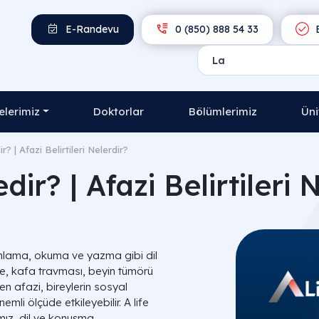
E-Randevu
0 (850) 888 54 33
E
lerimiz
Doktorlar
Bölümlerimiz
Üni
r? | Afazi Belirtileri Nelerdir?
dir? | Afazi Belirtileri 
anlama, okuma ve yazma gibi dil
nme, kafa travması, beyin tümörü
en afazi, bireylerin sosyal
nemli ölçüde etkileyebilir. A life
mız, dil ve konuşma