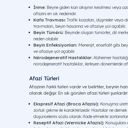
İnme:
Beyne giden kan akışının kesilmesi veya az
afazini en sık nedenidir.
Kafa Travması:
Trafik kazaları, düşmeler veya d
travmaları, beyin hasarına ve afaziye yol açabilir.
Beyin Tümörü:
Beyinde oluşan tümörler, dil merk
neden olabilir.
Beyin Enfeksiyonları:
Menenjit, ensefalit gibi be
ve afaziye yol açabilir.
Nörodejeneratif Hastalıklar:
Alzheimer hastalığı
nörodejeneratif hastalıklar, ilerleyen dönemlerde af
Afazi Türleri
Afazinin farklı türleri vardır ve belirtiler, beynin h
olarak değişir. En sık görülen afazi türleri şunlardır
Ekspresif Afazi (Broca Afazisi):
Konuşma üretm
zorluk çekme ile karakterizedir. Hastalar ne demek is
düşüncelerini sözlü olarak ifade etmekte zorlanırlar
Reseptif Afazi (Wernicke Afazisi):
Konuşulanı 