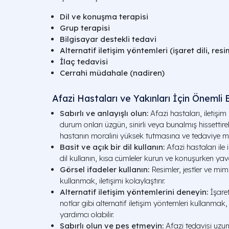
Dil ve konuşma terapisi
Grup terapisi
Bilgisayar destekli tedavi
Alternatif iletişim yöntemleri (işaret dili, resi
İlaç tedavisi
Cerrahi müdahale (nadiren)
Afazi Hastaları ve Yakınları İçin Önemli B
Sabırlı ve anlayışlı olun:
Afazi hastaları, iletişi
durum onları üzgün, sinirli veya bunalmış hissettirebi
hastanın moralini yüksek tutmasına ve tedaviye mo
Basit ve açık bir dil kullanın:
Afazi hastaları ile 
dil kullanın, kısa cümleler kurun ve konuşurken yav
Görsel ifadeler kullanın:
Resimler, jestler ve mimi
kullanmak, iletişimi kolaylaştırır.
Alternatif iletişim yöntemlerini deneyin:
İşaret
notlar gibi alternatif iletişim yöntemleri kullanmak
yardımcı olabilir.
Sabırlı olun ve pes etmeyin:
Afazi tedavisi uzun 