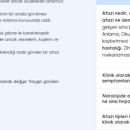
bilirler ancak söyledikleri anlamsız
Afazi nedir
,
inin bir arada görülmesi
afazi ne de
e anlama konusunda ciddi
gelişen sinsi
 çekme ile karakterizedir.
Anlama, Okum
er ancak nesnelerin, kişilerin ve
kaybetmesi ta
hastalığı
, Zi
tkilendiği nadir görülen bir afazi
mekanizmasın
Klinik olarak
semptomları
 olarak değişir. Yaygın görülen
Nörolojide a
ne sinsi hırp
Afazi tipleri
klinik olarak