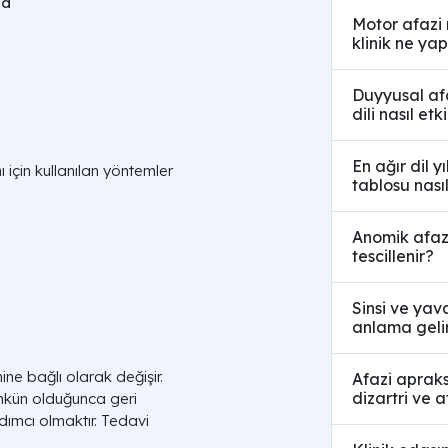
ma
Motor afazi 
klinik ne ya
Duyyusal afa
dili nasıl etk
En ağır dil y
ı için kullanılan yöntemler
tablosu nası
Anomik afazi
tescillenir?
Sinsi ve yav
anlama geli
ine bağlı olarak değişir.
Afazi apraks
dizartri ve a
ümkün olduğunca geri
ımcı olmaktır. Tedavi