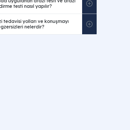
nda uygulanan afazi testi ve afazi
irme testi nasıl yapılır?
 tedavisi yolları ve konuşmayı
gzersizleri nelerdir?