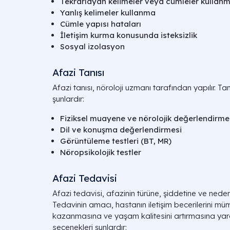
Tekrarlayan kelimeler veya cümleler kullan
Yanlış kelimeler kullanma
Cümle yapısı hataları
İletişim kurma konusunda isteksizlik
Sosyal izolasyon
Afazi Tanısı
Afazi tanısı, nöroloji uzmanı tarafından yapılır. Tan
şunlardır:
Fiziksel muayene ve nörolojik değerlendirme
Dil ve konuşma değerlendirmesi
Görüntüleme testleri (BT, MR)
Nöropsikolojik testler
Afazi Tedavisi
Afazi tedavisi, afazinin türüne, şiddetine ve neden
Tedavinin amacı, hastanın iletişim becerilerini m
kazanmasına ve yaşam kalitesini artırmasına yard
seçenekleri şunlardır: