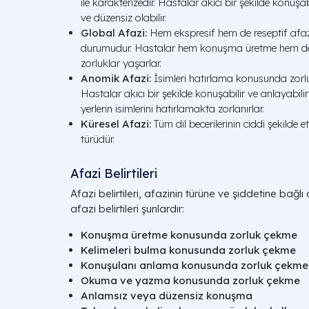
ile karakterizedir. Hastalar akıcı bir şekilde konuşa
ve düzensiz olabilir.
Global Afazi:
Hem ekspresif hem de reseptif afaz
durumudur. Hastalar hem konuşma üretme hem d
zorluklar yaşarlar.
Anomik Afazi:
İsimleri hatırlama konusunda zorluk
Hastalar akıcı bir şekilde konuşabilir ve anlayabilirl
yerlerin isimlerini hatırlamakta zorlanırlar.
Küresel Afazi:
Tüm dil becerilerinin ciddi şekilde e
türüdür.
Afazi Belirtileri
Afazi belirtileri, afazinin türüne ve şiddetine bağlı
afazi belirtileri şunlardır:
Konuşma üretme konusunda zorluk çekme
Kelimeleri bulma konusunda zorluk çekme
Konuşulanı anlama konusunda zorluk çekme
Okuma ve yazma konusunda zorluk çekme
Anlamsız veya düzensiz konuşma