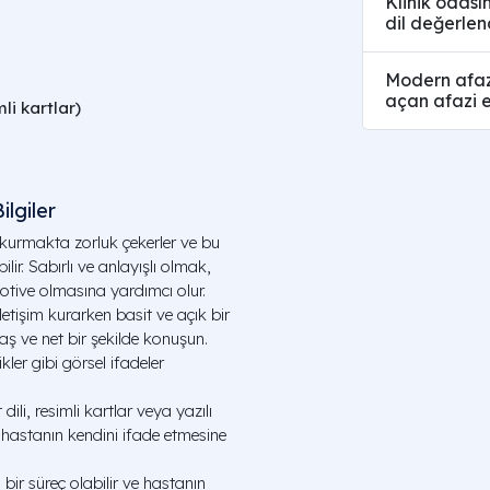
Klinik odası
dil değerlend
Modern afazi
açan afazi e
mli kartlar)
ilgiler
m kurmakta zorluk çekerler ve bu
lir. Sabırlı ve anlayışlı olmak,
tive olmasına yardımcı olur.
iletişim kurarken basit ve açık bir
aş ve net bir şekilde konuşun.
kler gibi görsel ifadeler
 dili, resimli kartlar veya yazılı
, hastanın kendini ifade etmesine
bir süreç olabilir ve hastanın