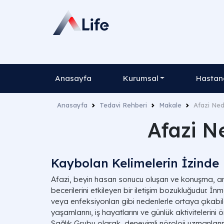
Anasayfa
Kurumsal
Hastane
Anasayfa
Tedavi Rehberi
Makale
Afazi Nedi
Afazi Ne
Kaybolan Kelimelerin İzinde
Afazi, beyin hasarı sonucu oluşan ve konuşma, 
becerilerini etkileyen bir iletişim bozukluğudur. İ
veya enfeksiyonları gibi nedenlerle ortaya çıkabil
yaşamlarını, iş hayatlarını ve günlük aktivitelerini ö
Sağlık Grubu olarak, deneyimli nöroloji uzmanları