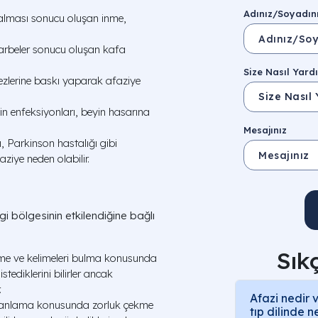
Adınız/Soyadın
alması sonucu oluşan inme,
arbeler sonucu oluşan kafa
Size Nasıl Yardı
ezlerine baskı yaparak afaziye
yin enfeksiyonları, beyin hasarına
Mesajınız
, Parkinson hastalığı gibi
aziye neden olabilir.
angi bölgesinin etkilendiğine bağlı
:
Sık
e ve kelimeleri bulma konusunda
tediklerini bilirler ancak
.
Afazi nedir 
anlama konusunda zorluk çekme
tıp dilinde 