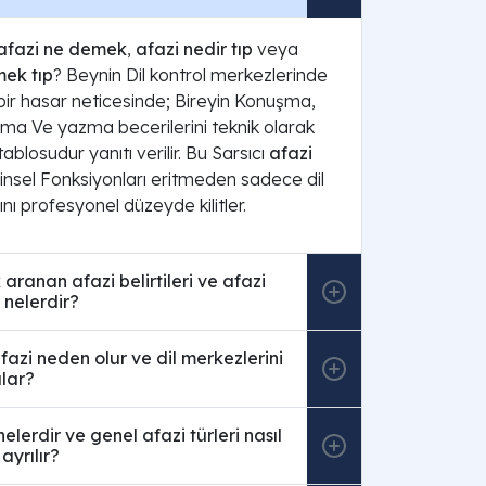
afazi ne demek
,
afazi nedir tıp
veya
mek tıp
? Beynin Dil kontrol merkezlerinde
 bir hasar neticesinde; Bireyin Konuşma,
a Ve yazma becerilerini teknik olarak
blosudur yanıtı verilir. Bu Sarsıcı
afazi
hinsel Fonksiyonları eritmeden sadece dil
ı profesyonel düzeyde kilitler.
 aranan afazi belirtileri ve afazi
 nelerdir?
fazi neden olur ve dil merkezlerini
alar?
 nelerdir ve genel afazi türleri nasıl
 ayrılır?