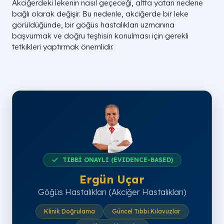
Akciğerdeki lekenin nasıl geçeceği, altta yatan nedene
bağlı olarak değişir. Bu nedenle, akciğerde bir leke
görüldüğünde, bir göğüs hastalıkları uzmanına
başvurmak ve doğru teşhisin konulması için gerekli
tetkikleri yaptırmak önemlidir.
TIBBİ ONAYLI (EVIDENCE-BASED)
Ergün Uçar
Göğüs Hastalıkları (Akciğer Hastalıkları)
Klinik Doğrulama
Güncel Tıbbi Kılavuzlar