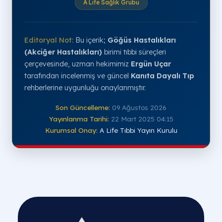
A Life Sağlık Grubu
Editoryal Not:
Bu içerik;
Göğüs Hastalıkları
(Akciğer Hastalıkları)
birimi tıbbi süreçleri
çerçevesinde, uzman hekimimiz
Ergün Uçar
tarafından incelenmiş ve güncel
Kanıta Dayalı Tıp
rehberlerine uygunluğu onaylanmıştır.
Son Güncelleme:
09 Ağustos 2026
Yayınlanma Tarihi:
22 Mart 2025 04:15
Kurumsal Onay:
A Life Tıbbi Yayın Kurulu