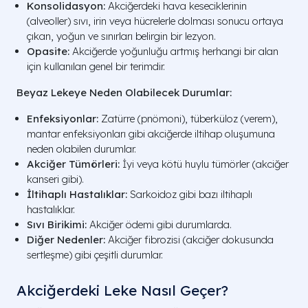
Konsolidasyon:
Akciğerdeki hava keseciklerinin
(alveoller) sıvı, irin veya hücrelerle dolması sonucu ortaya
çıkan, yoğun ve sınırları belirgin bir lezyon.
Opasite:
Akciğerde yoğunluğu artmış herhangi bir alan
için kullanılan genel bir terimdir.
Beyaz Lekeye Neden Olabilecek Durumlar:
Enfeksiyonlar:
Zatürre (pnömoni), tüberküloz (verem),
mantar enfeksiyonları gibi akciğerde iltihap oluşumuna
neden olabilen durumlar.
Akciğer Tümörleri:
İyi veya kötü huylu tümörler (akciğer
kanseri gibi).
İltihaplı Hastalıklar:
Sarkoidoz gibi bazı iltihaplı
hastalıklar.
Sıvı Birikimi:
Akciğer ödemi gibi durumlarda.
Diğer Nedenler:
Akciğer fibrozisi (akciğer dokusunda
sertleşme) gibi çeşitli durumlar.
Akciğerdeki Leke Nasıl Geçer​?