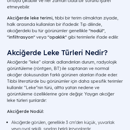
ortaya çıkabilir ve her zaman ciddi bir sorunu işaret
etmeyebilir.
Akciğerde leke terimi,
tıbbi bir terim olmaktan ziyade,
halk arasında kullanılan bir ifadedir. Tıp dilinde,
akciğerdeki bu tür görünümler genellikle
"nodül"
,
"infiltrasyon"
veya
"opaklık"
gibi terimlerle ifade edilir.
Akciğerde Leke Türleri Nedir?
Akciğerde "leke" olarak adlandırılan durum, radyolojik
görüntüleme (röntgen, BT) ile saptanan ve normal
akciğer dokusundan farklı görünen alanları ifade eder.
Tıbbi literatürde bu görünümler için daha spesifik terimler
kullanılır. "Leke"nin türü, altta yatan nedene ve
görüntüleme özelliklerine göre değişir. Yaygın akciğer
leke türleri şunlardır:
Akciğerde Nodül:
Akciğerde görülen, genellikle 3 cm'den küçük, yuvarlak
veya oval şekilli, sınırları belirli lezyonlardır.