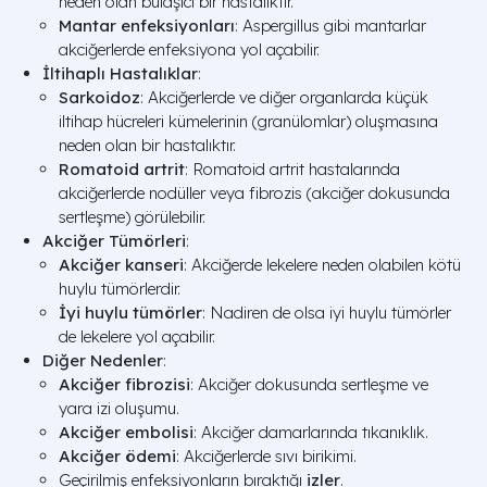
neden olan bulaşıcı bir hastalıktır.
Mantar enfeksiyonları
: Aspergillus gibi mantarlar
akciğerlerde enfeksiyona yol açabilir.
İltihaplı Hastalıklar
:
Sarkoidoz
: Akciğerlerde ve diğer organlarda küçük
iltihap hücreleri kümelerinin (granülomlar) oluşmasına
neden olan bir hastalıktır.
Romatoid artrit
: Romatoid artrit hastalarında
akciğerlerde nodüller veya fibrozis (akciğer dokusunda
sertleşme) görülebilir.
Akciğer Tümörleri
:
Akciğer kanseri
: Akciğerde lekelere neden olabilen kötü
huylu tümörlerdir.
İyi huylu tümörler
: Nadiren de olsa iyi huylu tümörler
de lekelere yol açabilir.
Diğer Nedenler
:
Akciğer fibrozisi
: Akciğer dokusunda sertleşme ve
yara izi oluşumu.
Akciğer embolisi
: Akciğer damarlarında tıkanıklık.
Akciğer ödemi
: Akciğerlerde sıvı birikimi.
Geçirilmiş enfeksiyonların bıraktığı
izler
.