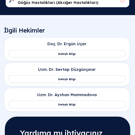
Yardıma mı ihtiyacınız