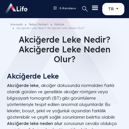
E-Randevu
TR
Anasayfa
Tedavi Rehberi
Makale
Akciğerde Leke Nedir? Akciğerde Leke Neden Olur?
Akciğerde Leke Nedir?
Akciğerde Leke Neden
Olur?
Akciğerde Leke
Akciğerde leke
, akciğer dokusunda normalden farklı
olarak görülen ve genellikle akciğer röntgeni veya
bilgisayarlı tomografi (BT) gibi görüntüleme
yöntemleriyle tespit edilen anormal oluşumlardır. Bu
lekeler, boyut, şekil ve yoğunluk açısından farklılık
gösterebilir ve çeşitli sağlık sorunlarının belirtisi olabilir.
Akciğerde leke neden olur
sorusunun cevabı oldukça