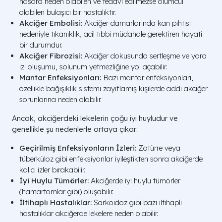
hasara neden olabilen ve tedavi edilmezse ölümcül
olabilen bulaşıcı bir hastalıktır.
Akciğer Embolisi:
Akciğer damarlarında kan pıhtısı
nedeniyle tıkanıklık, acil tıbbi müdahale gerektiren hayati
bir durumdur.
Akciğer Fibrozisi:
Akciğer dokusunda sertleşme ve yara
izi oluşumu, solunum yetmezliğine yol açabilir.
Mantar Enfeksiyonları:
Bazı mantar enfeksiyonları,
özellikle bağışıklık sistemi zayıflamış kişilerde ciddi akciğer
sorunlarına neden olabilir.
Ancak, akciğerdeki lekelerin çoğu iyi huyludur ve
genellikle şu nedenlerle ortaya çıkar:
Geçirilmiş Enfeksiyonların İzleri:
Zatürre veya
tüberküloz gibi enfeksiyonlar iyileştikten sonra akciğerde
kalıcı izler bırakabilir.
İyi Huylu Tümörler:
Akciğerde iyi huylu tümörler
(hamartomlar gibi) oluşabilir.
İltihaplı Hastalıklar:
Sarkoidoz gibi bazı iltihaplı
hastalıklar akciğerde lekelere neden olabilir.