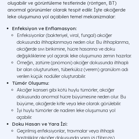
oluşabilir ve görüntüleme testlerinde (röntgen, BT)
anormal görünümler olarak tespit edilir. İşte akciğerde
leke oluşumuna yol açabilen temel mekanizmalar:
Enfeksiyon ve Enflamasyon:
Enfeksiyonlar (bakteriyel, viral, fungal) akciğer
dokusunda iltihaplanmaya neden olur. Bu iltihaplanma,
akciğerde sıvı birikimine, hücre hasarına ve doku
değişikliklerine yol açarak leke oluşumuna zemin hazırlar.
Örneğin, zatürre (pnömoni) akciğer dokusunda iltihaplı
bir alan oluştururken, tüberküloz (verem) granülom adı
verilen küçük nodüller oluşturabilir.
Tümör Oluşumu:
Akciğer kanseri gibi kötü huylu tümörler, akciğer
dokusunda anormal hücre büyümesine neden olur. Bu
büyüme, akciğerde kitle veya leke olarak görülebilir.
İyi huylu tümörler de nadiren leke oluşumuna yol
açabilir.
Doku Hasarı ve Yara İzi:
Geçirilmiş enfeksiyonlar, travmalar veya iltihaplı
hastalıklar akciğer dokusunda yara izi (fibrozis)