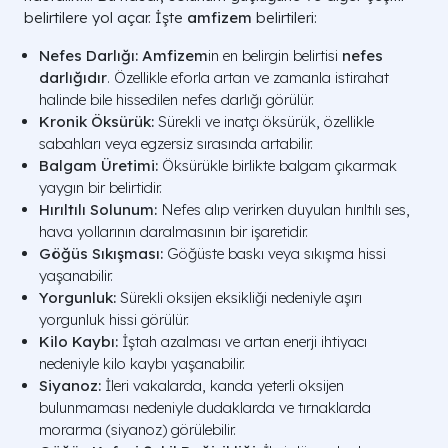
belirtilere yol açar. İşte
amfizem
belirtileri:
Nefes Darlığı:
Amfizem
in en belirgin belirtisi
nefes
darlığıdır
. Özellikle eforla artan ve zamanla istirahat
halinde bile hissedilen nefes darlığı görülür.
Kronik Öksürük:
Sürekli ve inatçı öksürük, özellikle
sabahları veya egzersiz sırasında artabilir.
Balgam Üretimi:
Öksürükle birlikte balgam çıkarmak
yaygın bir belirtidir.
Hırıltılı Solunum:
Nefes alıp verirken duyulan hırıltılı ses,
hava yollarının daralmasının bir işaretidir.
Göğüs Sıkışması:
Göğüste baskı veya sıkışma hissi
yaşanabilir.
Yorgunluk:
Sürekli oksijen eksikliği nedeniyle aşırı
yorgunluk hissi görülür.
Kilo Kaybı:
İştah azalması ve artan enerji ihtiyacı
nedeniyle kilo kaybı yaşanabilir.
Siyanoz:
İleri vakalarda, kanda yeterli oksijen
bulunmaması nedeniyle dudaklarda ve tırnaklarda
morarma (siyanoz) görülebilir.