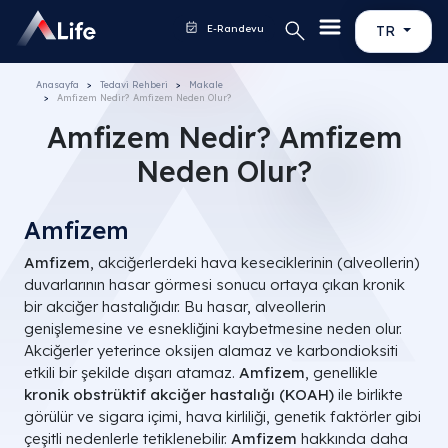
E-Randevu
TR
Anasayfa
Tedavi Rehberi
Makale
Amfizem Nedir? Amfizem Neden Olur?
Amfizem Nedir? Amfizem
Neden Olur?
Amfizem
Amfizem
, akciğerlerdeki hava keseciklerinin (alveollerin)
duvarlarının hasar görmesi sonucu ortaya çıkan kronik
bir akciğer hastalığıdır. Bu hasar, alveollerin
genişlemesine ve esnekliğini kaybetmesine neden olur.
Akciğerler yeterince oksijen alamaz ve karbondioksiti
etkili bir şekilde dışarı atamaz.
Amfizem
, genellikle
kronik obstrüktif akciğer hastalığı (KOAH)
ile birlikte
görülür ve sigara içimi, hava kirliliği, genetik faktörler gibi
çeşitli nedenlerle tetiklenebilir.
Amfizem
hakkında daha