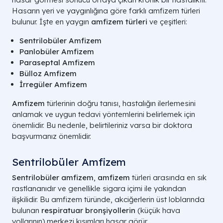
Hasarın yeri ve yaygınlığına göre farklı amfizem türleri
bulunur. İşte en yaygın
amfizem türleri
ve çeşitleri:
Sentrilobüler Amfizem
Panlobüler Amfizem
Paraseptal Amfizem
Bülloz Amfizem
İrregüler Amfizem
Amfizem
türlerinin doğru tanısı, hastalığın ilerlemesini
anlamak ve uygun tedavi yöntemlerini belirlemek için
önemlidir. Bu nedenle, belirtileriniz varsa bir doktora
başvurmanız önemlidir.
Sentrilobüler Amfizem
Sentrilobüler amfizem
,
amfizem
türleri arasında en sık
rastlananıdır ve genellikle sigara içimi ile yakından
ilişkilidir. Bu amfizem türünde, akciğerlerin üst loblarında
bulunan
respiratuar bronşiyollerin
(küçük hava
yollarının) merkezi kısımları hasar görür.