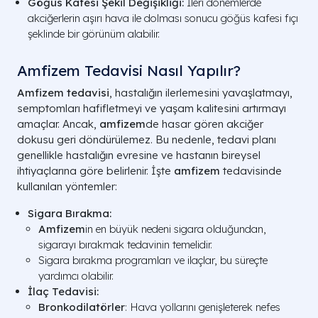
Göğüs Kafesi Şekil Değişikliği:
İleri dönemlerde
akciğerlerin aşırı hava ile dolması sonucu göğüs kafesi fıçı
şeklinde bir görünüm alabilir.
Amfizem Tedavisi Nasıl Yapılır?​
Amfizem tedavisi
, hastalığın ilerlemesini yavaşlatmayı,
semptomları hafifletmeyi ve yaşam kalitesini artırmayı
amaçlar. Ancak,
amfizem
de hasar gören akciğer
dokusu geri döndürülemez. Bu nedenle, tedavi planı
genellikle hastalığın evresine ve hastanın bireysel
ihtiyaçlarına göre belirlenir. İşte
amfizem
tedavisinde
kullanılan yöntemler:
Sigara Bırakma:
Amfizem
in en büyük nedeni sigara olduğundan,
sigarayı bırakmak tedavinin temelidir.
Sigara bırakma programları ve ilaçlar, bu süreçte
yardımcı olabilir.
İlaç Tedavisi:
Bronkodilatörler
: Hava yollarını genişleterek nefes