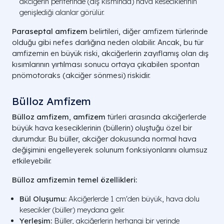
akciğerin periferinde (dış kısmında) hava keseciklerinin
genişlediği alanlar görülür.
Paraseptal amfizem
belirtileri, diğer amfizem türlerinde
olduğu gibi nefes darlığına neden olabilir. Ancak, bu tür
amfizemin en büyük riski, akciğerlerin zayıflamış olan dış
kısımlarının yırtılması sonucu ortaya çıkabilen spontan
pnömotoraks (akciğer sönmesi) riskidir.
Bülloz Amfizem
Bülloz amfizem
,
amfizem
türleri arasında akciğerlerde
büyük hava keseciklerinin (büllerin) oluştuğu özel bir
durumdur. Bu büller, akciğer dokusunda normal hava
değişimini engelleyerek solunum fonksiyonlarını olumsuz
etkileyebilir.
Bülloz amfizemin temel özellikleri:
Bül Oluşumu:
Akciğerlerde 1 cm'den büyük, hava dolu
kesecikler (büller) meydana gelir.
Yerleşim:
Büller, akciğerlerin herhangi bir yerinde