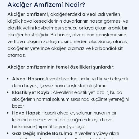
Akciğer Amfizemi Nedir​?
Akciğer amfizemi
, akciğerlerdeki
alveol
adı verilen
küçük hava keseciklerinin duvarlarının hasar görmesi ve
elastikiyetini kaybetmesi sonucu ortaya çıkan kronik bir
akciğer hastalığıdır. Bu hasar, alveollerin genişlemesine
ve hava akışının zorlaşmasına neden olur. Sonuç olarak,
akciğerler yeterince oksijen alamaz ve karbondioksiti
atamaz.
Akciğer amfizeminin temel özellikleri şunlardır:
Alveol Hasarı:
Alveol duvarları incelir, yırtılır ve birleşerek
daha büyük, işlevsiz hava boşlukları oluşturur.
Elastikiyet Kaybı:
Alveollerin elastikiyeti azalır, bu da
akciğerlerin normal solunum sırasında küçülme yeteneğini
bozar.
Hava Hapsi:
Hasarlı alveoller, solunan havanın bir
kısmını hapseder ve bu da akciğerlerde aşırı hava
birikmesine (hiperinflasyon) yol açar.
Gaz Değişiminde Bozulma:
Alveollerin yüzey alanı