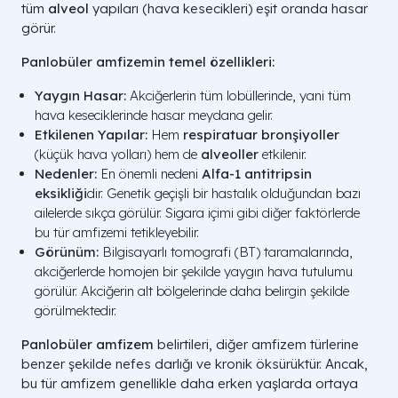
tüm
alveol
yapıları (hava kesecikleri) eşit oranda hasar
görür.
Panlobüler amfizemin temel özellikleri:
Yaygın Hasar:
Akciğerlerin tüm lobüllerinde, yani tüm
hava keseciklerinde hasar meydana gelir.
Etkilenen Yapılar:
Hem
respiratuar bronşiyoller
(küçük hava yolları) hem de
alveoller
etkilenir.
Nedenler:
En önemli nedeni
Alfa-1 antitripsin
eksikliği
dir. Genetik geçişli bir hastalık olduğundan bazı
ailelerde sıkça görülür. Sigara içimi gibi diğer faktörlerde
bu tür amfizemi tetikleyebilir.
Görünüm:
Bilgisayarlı tomografi (BT) taramalarında,
akciğerlerde homojen bir şekilde yaygın hava tutulumu
görülür. Akciğerin alt bölgelerinde daha belirgin şekilde
görülmektedir.
Panlobüler amfizem
belirtileri, diğer amfizem türlerine
benzer şekilde nefes darlığı ve kronik öksürüktür. Ancak,
bu tür amfizem genellikle daha erken yaşlarda ortaya