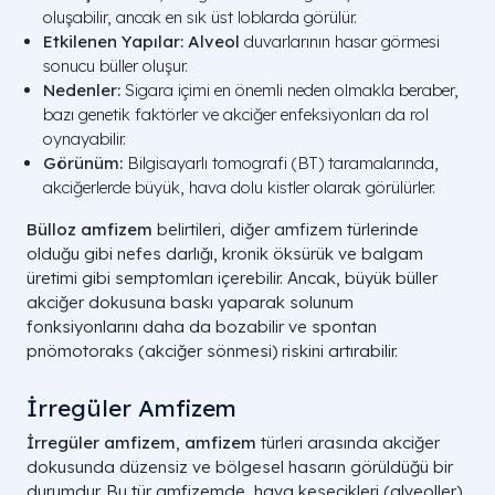
oluşabilir, ancak en sık üst loblarda görülür.
Etkilenen Yapılar:
Alveol
duvarlarının hasar görmesi
sonucu büller oluşur.
Nedenler:
Sigara içimi en önemli neden olmakla beraber,
bazı genetik faktörler ve akciğer enfeksiyonları da rol
oynayabilir.
Görünüm:
Bilgisayarlı tomografi (BT) taramalarında,
akciğerlerde büyük, hava dolu kistler olarak görülürler.
Bülloz amfizem
belirtileri, diğer amfizem türlerinde
olduğu gibi nefes darlığı, kronik öksürük ve balgam
üretimi gibi semptomları içerebilir. Ancak, büyük büller
akciğer dokusuna baskı yaparak solunum
fonksiyonlarını daha da bozabilir ve spontan
pnömotoraks (akciğer sönmesi) riskini artırabilir.
İrregüler Amfizem
İrregüler amfizem
,
amfizem
türleri arasında akciğer
dokusunda düzensiz ve bölgesel hasarın görüldüğü bir
durumdur. Bu tür amfizemde, hava kesecikleri (alveoller)