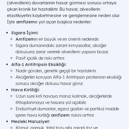
(alveollerin) duvarlarının hasar görmesi sonucu ortaya
çıkan kronik bir hastalıktır. Bu hasar, alveollerin
elastikiyetini kaybetmesine ve genişlemesine neden olur.
İşte
amfizem
e yol açan başlıca nedenler:
Sigara İçimi:
Amfizem
in en büyük ve en önemli nedenidir.
Sigara dumanındaki zararlı kimyasallar, akciğer
dokusuna zarar vererek alveollerin yapısını bozar.
Pasif içicilik de riski arttırır.
Alfa-1 Antitripsin Eksikliği:
Nadir görülen, genetik geçişli bir hastalıktır.
Akciğerleri koruyan Alfa-1 Antitripsin proteininin eksikliği
sonucu akciğer dokusu hasar görür.
Hava Kirliliği:
Uzun süre kirli havaya maruz kalmak, akciğerlerde
iltihaplanmaya ve hasara yol açabilir.
Endüstriyel dumanlar, egzoz gazları ve partikül madde
içeren hava kirliliği
amfizem
riskini arttırır.
Mesleki Maruziyet:
Kömür, pamuk, tahıl tozu gibi zararlı toz ve