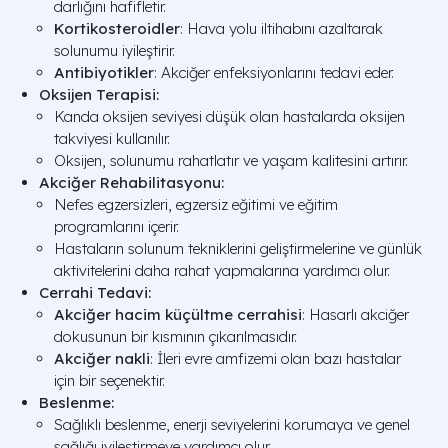
darlığını hafifletir.
Kortikosteroidler
: Hava yolu iltihabını azaltarak
solunumu iyileştirir.
Antibiyotikler
: Akciğer enfeksiyonlarını tedavi eder.
Oksijen Terapisi:
Kanda oksijen seviyesi düşük olan hastalarda oksijen
takviyesi kullanılır.
Oksijen, solunumu rahatlatır ve yaşam kalitesini artırır.
Akciğer Rehabilitasyonu:
Nefes egzersizleri, egzersiz eğitimi ve eğitim
programlarını içerir.
Hastaların solunum tekniklerini geliştirmelerine ve günlük
aktivitelerini daha rahat yapmalarına yardımcı olur.
Cerrahi Tedavi:
Akciğer hacim küçültme cerrahisi
: Hasarlı akciğer
dokusunun bir kısmının çıkarılmasıdır.
Akciğer nakli
: İleri evre amfizemi olan bazı hastalar
için bir seçenektir.
Beslenme:
Sağlıklı beslenme, enerji seviyelerini korumaya ve genel
sağlığı iyileştirmeye yardımcı olur.