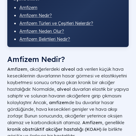
Amfizem
Amfizem Nedir?
Amfizem Türleri ve Çeşitleri Nelerdir?
Amfizem Neden Olur?
Amfizem Belirtileri Nedir?
Amfizem Nedir?
Amfizem
, akciğerlerdeki
alveol
adı verilen küçük hava
keseciklerinin duvarlarının hasar görmesi ve elastikiyetini
kaybetmesi sonucu ortaya çıkan kronik bir akciğer
hastalığıdır. Normalde,
alveol
duvarları elastik bir yapıya
sahiptir ve solunan havanın akciğerlere girip çıkmasını
kolaylaştırır. Ancak,
amfizem
de bu duvarlar hasar
gördüğünde, hava kesecikleri genişler ve hava akışı
zorlaşır. Bunun sonucunda, akciğerler yeterince oksijen
alamaz ve karbondioksiti atamaz.
Amfizem
, genellikle
kronik obstrüktif akciğer hastalığı (KOAH)
ile birlikte
görülür ve ilerleyici bir hastalıktır.