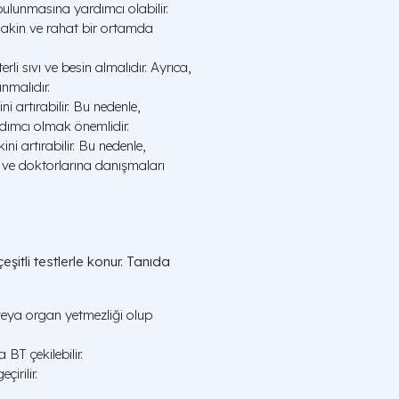
ulunmasına yardımcı olabilir.
akin ve rahat bir ortamda
i sıvı ve besin almalıdır. Ayrıca,
ınmalıdır.
ni artırabilir. Bu nedenle,
ardımcı olmak önemlidir.
kini artırabilir. Bu nedenle,
rı ve doktorlarına danışmaları
 çeşitli testlerle konur. Tanıda
eya organ yetmezliği olup
T çekilebilir.
çirilir.