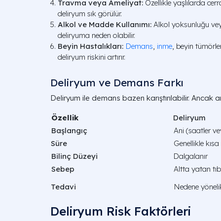
Travma veya Ameliyat:
Özellikle yaşlılarda ce
deliryum sık görülür.
Alkol ve Madde Kullanımı:
Alkol yoksunluğu ve
deliryuma neden olabilir.
Beyin Hastalıkları:
Demans
,
inme
, beyin tümörler
deliryum riskini artırır.
Deliryum ve Demans Farkı
Deliryum ile demans bazen karıştırılabilir. Ancak a
Özellik
Deliryum
Başlangıç
Ani (saatler ve
Süre
Genellikle kısa
Bilinç Düzeyi
Dalgalanır
Sebep
Altta yatan tı
Tedavi
Nedene yönelik 
Deliryum Risk Faktörleri