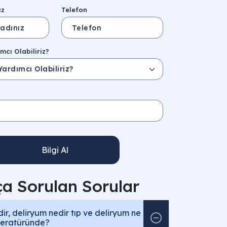
ız
Telefon
mcı Olabiliriz?
Bilgi Al
ça Sorulan Sorular
ir, deliryum nedir tıp ve deliryum ne
iteratüründe?