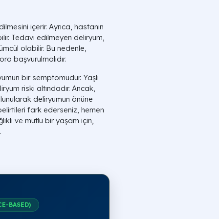
lmesini içerir. Ayrıca, hastanın
bilir. Tedavi edilmeyen deliryum,
mcül olabilir. Bu nedenle,
tora başvurulmalıdır.
liryumun bir semptomudur. Yaşlı
iryum riski altındadır. Ancak,
lunularak deliryumun önüne
belirtileri fark ederseniz, hemen
lıklı ve mutlu bir yaşam için,
.
CE-BASED)