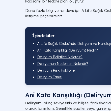
kapsamlı bir tedavi planı oluşturur.
Daha fazla bilgi ve randevu için A Life Sağlık Gr
iletişime geçebilirsiniz.
İçindekiler
A Life Sağlık Grubu’nda Deliryum ve Nöroloji
Ani Kafa Karışıklığı (Deliryum) Nedir?
Deliryum Belirtileri Nelerdir?
Deliryumun Nedenleri Nelerdir?
Deliryum Risk Faktörleri
Deliryum Tanısı
Ani Kafa Karışıklığı (Deliryu
Deliryum
, bilinç seviyesinin ve bilişsel fonksiyonl
olarak tanımlanır. Genellikle saatler veya günler 