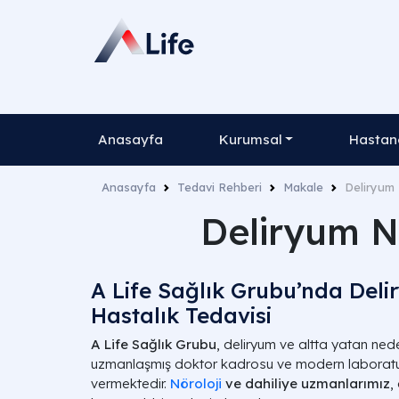
Anasayfa
Kurumsal
Hastane
Anasayfa
Tedavi Rehberi
Makale
Deliryum 
Deliryum Ne
A Life Sağlık Grubu’nda Deli
Hastalık Tedavisi
A Life Sağlık Grubu
, deliryum ve altta yatan ned
uzmanlaşmış doktor kadrosu ve modern laboratuv
vermektedir.
Nöroloji
ve dahiliye uzmanlarımız
,