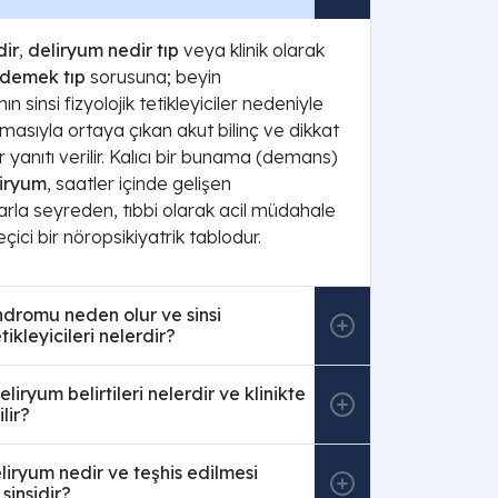
dir
,
deliryum nedir tıp
veya klinik olarak
 demek tıp
sorusuna; beyin
ın sinsi fizyolojik tetikleyiciler nedeniyle
masıyla ortaya çıkan akut bilinç ve dikkat
yanıtı verilir. Kalıcı bir bunama (demans)
iryum
, saatler içinde gelişen
rla seyreden, tıbbi olarak acil müdahale
çici bir nöropsikiyatrik tablodur.
dromu neden olur ve sinsi
ikleyicileri nelerdir?
eliryum belirtileri nelerdir ve klinikte
lir?
liryum nedir ve teşhis edilmesi
insidir?