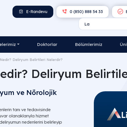
E-Randevu
0 (850) 888 54 33
E
lerimiz
Doktorlar
Bölümlerimiz
Üni
Nedir? Deliryum Belirtileri Nelerdir?
dir? Deliryum Belirtile
ryum ve Nörolojik
enlerin tanı ve tedavisinde
ar olanaklarıyla hizmet
 deliryumun nedenlerini belirleyip