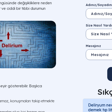
öngüsünde değişikliklere neden
Adınız/Soyadın
r ve ciddi bir tıbbi durumun
Size Nasıl Yardı
Mesajınız
eyir gösterebilir. Başlıca
Sık
namaz, konuşmaları takip etmekte
Deliryum ned
demek tıp l
malar olur; kişi bazen aşırı