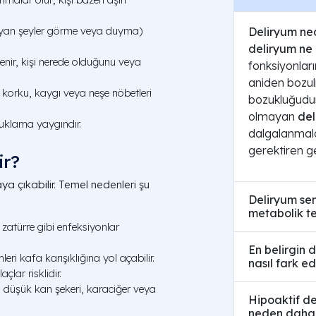
yan şeyler görme veya duyma)
Deliryum ne
deliryum ne
lenir, kişi nerede olduğunu veya
fonksiyonların
aniden bozul
 korku, kaygı veya neşe nöbetleri
bozukluğudur 
olmayan
del
uklama yaygındır.
dalgalanmala
gerektiren ge
ir?
ya çıkabilir. Temel nedenleri şu
Deliryum sen
metabolik tet
 zatürre gibi enfeksiyonlar
En belirgin d
mleri kafa karışıklığına yol açabilir.
nasıl fark edi
laçlar risklidir.
ı, düşük kan şekeri, karaciğer veya
Hipoaktif de
neden daha s