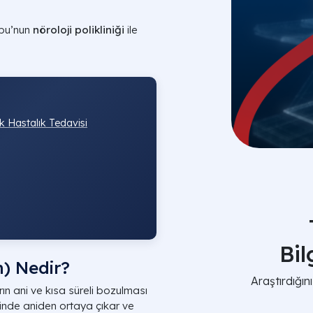
ubu’nun
nöroloji polikliniği
ile
k Hastalık Tedavisi
Bi
m) Nedir?
Araştırdığı
arın ani ve kısa süreli bozulması
içinde aniden ortaya çıkar ve