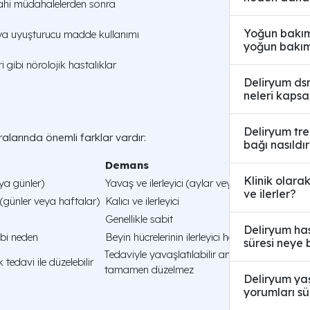
rrahi müdahalelerden sonra
Yoğun bakım
ya uyuşturucu madde kullanımı
yoğun bakım 
i gibi nörolojik hastalıklar
Deliryum dsm
neleri kapsa
Deliryum tre
ralarında önemli farklar vardır:
bağı nasıldı
Demans
Klinik olarak
ya günler)
Yavaş ve ilerleyici (aylar veya yıllar)
ve ilerler?
 (günler veya haftalar)
Kalıcı ve ilerleyici
Genellikle sabit
Deliryum ha
bbi neden
Beyin hücrelerinin ilerleyici hasarı
süresi neye 
Tedaviyle yavaşlatılabilir ancak
tedavi ile düzelebilir
tamamen düzelmez
Deliryum ya
yorumları sü