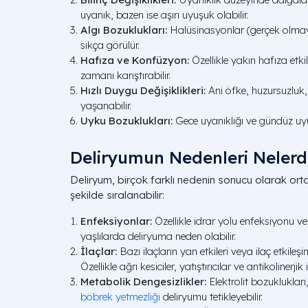
uyanık, bazen ise aşırı uyuşuk olabilir.
Algı Bozuklukları:
Halüsinasyonlar (gerçek olma
sıkça görülür.
Hafıza ve Konfüzyon:
Özellikle yakın hafıza etki
zamanı karıştırabilir.
Hızlı Duygu Değişiklikleri:
Ani öfke, huzursuzluk,
yaşanabilir.
Uyku Bozuklukları:
Gece uyanıklığı ve gündüz uy
Deliryumun Nedenleri Nelerd
Deliryum, birçok farklı nedenin sonucu olarak orta
şekilde sıralanabilir:
Enfeksiyonlar:
Özellikle idrar yolu enfeksiyonu ve
yaşlılarda deliryuma neden olabilir.
İlaçlar:
Bazı ilaçların yan etkileri veya ilaç etkileşi
Özellikle ağrı kesiciler, yatıştırıcılar ve antikolinerjik i
Metabolik Dengesizlikler:
Elektrolit bozukluklar
böbrek yetmezliği
deliryumu tetikleyebilir.