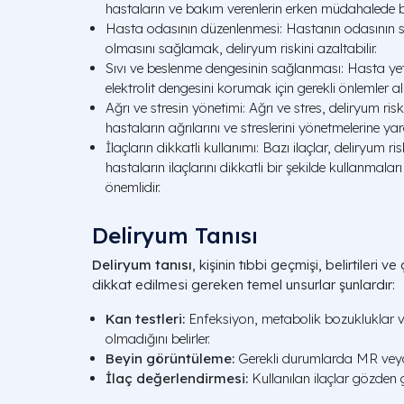
hastaların ve bakım verenlerin erken müdahalede b
Hasta odasının düzenlenmesi: Hastanın odasının s
olmasını sağlamak, deliryum riskini azaltabilir.
Sıvı ve beslenme dengesinin sağlanması: Hasta yeterl
elektrolit dengesini korumak için gerekli önlemler al
Ağrı ve stresin yönetimi: Ağrı ve stres, deliryum riski
hastaların ağrılarını ve streslerini yönetmelerine y
İlaçların dikkatli kullanımı: Bazı ilaçlar, deliryum ris
hastaların ilaçlarını dikkatli bir şekilde kullanmala
önemlidir.
Deliryum Tanısı
Deliryum tanısı
, kişinin tıbbi geçmişi, belirtileri ve
dikkat edilmesi gereken temel unsurlar şunlardır:
Kan testleri:
Enfeksiyon, metabolik bozukluklar v
olmadığını belirler.
Beyin görüntüleme:
Gerekli durumlarda MR veya B
İlaç değerlendirmesi:
Kullanılan ilaçlar gözden ge