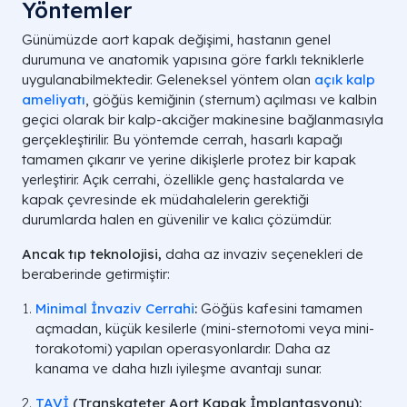
Yöntemler
Günümüzde aort kapak değişimi, hastanın genel
durumuna ve anatomik yapısına göre farklı tekniklerle
uygulanabilmektedir. Geleneksel yöntem olan
açık kalp
ameliyatı
, göğüs kemiğinin (sternum) açılması ve kalbin
geçici olarak bir kalp-akciğer makinesine bağlanmasıyla
gerçekleştirilir. Bu yöntemde cerrah, hasarlı kapağı
tamamen çıkarır ve yerine dikişlerle protez bir kapak
yerleştirir. Açık cerrahi, özellikle genç hastalarda ve
kapak çevresinde ek müdahalelerin gerektiği
durumlarda halen en güvenilir ve kalıcı çözümdür.
Ancak tıp teknolojisi,
daha az invaziv seçenekleri de
beraberinde getirmiştir:
Minimal İnvaziv Cerrahi
:
Göğüs kafesini tamamen
açmadan, küçük kesilerle (mini-sternotomi veya mini-
torakotomi) yapılan operasyonlardır. Daha az
kanama ve daha hızlı iyileşme avantajı sunar.
TAVİ
(Transkateter Aort Kapak İmplantasyonu):