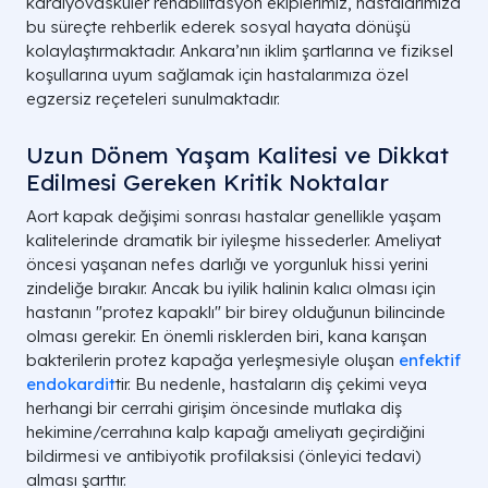
kardiyovasküler rehabilitasyon ekiplerimiz, hastalarımıza
bu süreçte rehberlik ederek sosyal hayata dönüşü
kolaylaştırmaktadır. Ankara’nın iklim şartlarına ve fiziksel
koşullarına uyum sağlamak için hastalarımıza özel
egzersiz reçeteleri sunulmaktadır.
Uzun Dönem Yaşam Kalitesi ve Dikkat
Edilmesi Gereken Kritik Noktalar
Aort kapak değişimi sonrası hastalar genellikle yaşam
kalitelerinde dramatik bir iyileşme hissederler. Ameliyat
öncesi yaşanan nefes darlığı ve yorgunluk hissi yerini
zindeliğe bırakır. Ancak bu iyilik halinin kalıcı olması için
hastanın "protez kapaklı" bir birey olduğunun bilincinde
olması gerekir. En önemli risklerden biri, kana karışan
bakterilerin protez kapağa yerleşmesiyle oluşan
enfektif
endokardit
tir. Bu nedenle, hastaların diş çekimi veya
herhangi bir cerrahi girişim öncesinde mutlaka diş
hekimine/cerrahına kalp kapağı ameliyatı geçirdiğini
bildirmesi ve antibiyotik profilaksisi (önleyici tedavi)
alması şarttır.