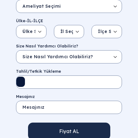
Ülke-İL-İLÇE
Ülke Seçin
İl Seçin
İlçe Seçin
İl/Şehir
Eyalet/Bölge
Size Nasıl Yardımcı Olabiliriz?
Tahlil/Tetkik Yükleme
Mesajınız
Fiyat AL