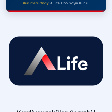
Kurumsal Onay:
A Life Tıbbi Yayın Kurulu