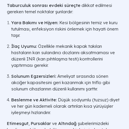
Taburculuk sonrası evdeki süreçte
dikkat edilmesi
gereken temel noktalar şunlardır:
Yara Bakımı ve Hijyen:
Kesi bölgesinin temiz ve kuru
tutulması, enfeksiyon riskini önlemek için hayati önem
taşır.
İlaç Uyumu:
Özellikle mekanik kapak takılan
hastaların kan sulandırıcı dozlarını aksatmaması ve
düzenli INR (kan pıhtılaşma testi) kontrollerini
yaptırması gerekir.
Solunum Egzersizleri:
Ameliyat sırasında sönen
akciğer kapasitesini geri kazanmak için triflo gibi
solunum cihazlarının düzenli kullanımı şarttır.
Beslenme ve Aktivite:
Düşük sodyumlu (tuzsuz) diyet
ve her gün kademeli olarak artırılan kısa yürüyüşler
iyileşmeyi hızlandırır.
Etimesgut
,
Pursaklar
ve
Altındağ
şubelerimizdeki