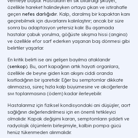
vermeye başlar. Hastaların en sık bildirdiği şikayet,
özellikle hareket halindeyken ortaya çıkan ve istirahatle
geçen
nefes darlığıdır
. Kalp, daralmış bir kapaktan kanı
geçirebilmek için duvarlarını kalınlaştırır; ancak bir süre
sonra bu adaptasyon yetersiz kalır. Bu aşamada
hastalar çabuk yorulma, göğüste sıkışma hissi (angina)
ve özellikle efor sarf ederken yaşanan baş dönmesi gibi
belirtiler yaşarlar.
En kritik belirti ise ani gelişen bayılma ataklarıdır
(
senkop
). Bu, aort kapağının artık hayati organlara,
özellikle de beyne giden kan akışını ciddi oranda
kısıtladığının bir işaretidir. Eğer bu semptomlar dikkate
alınmazsa, süreç hızla kalp büyümesine ve akciğerlerde
sıvı toplanmasına (ödem) kadar ilerleyebilir.
Hastalarımız için fiziksel kondisyondaki ani düşüşler, aort
sağlığının değerlendirilmesi için en önemli tetikleyici
olmalıdır. Kapak değişimi kararı, semptomların şiddeti ve
radyolojik ölçümlerin birleşimiyle, kalbin pompa gücü
henüz tükenmeden alınmalıdır.