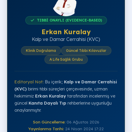
Biyolojik
Hayvansal Doku
İlaç Bağımsızlığı
TIBBİ ONAYLI (EVIDENCE-BASED)
A LIFE SAĞLIK GRUBU
Erkan Kuralay
Kalp ve Damar Cerrahisi (KVC)
Klinik Doğrulama
Güncel Tıbbi Kılavuzlar
A Life Sağlık Grubu
Editoryal Not:
Bu içerik;
Kalp ve Damar Cerrahisi
(KVC)
birimi tıbbi süreçleri çerçevesinde, uzman
hekimimiz
Erkan Kuralay
tarafından incelenmiş ve
güncel
Kanıta Dayalı Tıp
rehberlerine uygunluğu
onaylanmıştır.
Son Güncelleme:
06 Ağustos 2026
Yayınlanma Tarihi:
24 Nisan 2024 17:22