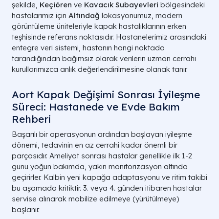
şekilde,
Keçiören
ve
Kavacık Subayevleri
bölgesindeki
hastalarımız için
Altındağ
lokasyonumuz, modern
görüntüleme üniteleriyle kapak hastalıklarının erken
teşhisinde referans noktasıdır. Hastanelerimiz arasındaki
entegre veri sistemi, hastanın hangi noktada
tarandığından bağımsız olarak verilerin uzman cerrahi
kurullarımızca anlık değerlendirilmesine olanak tanır.
Aort Kapak Değişimi Sonrası İyileşme
Süreci: Hastanede ve Evde Bakım
Rehberi
Başarılı bir operasyonun ardından başlayan iyileşme
dönemi, tedavinin en az cerrahi kadar önemli bir
parçasıdır. Ameliyat sonrası hastalar genellikle ilk 1-2
günü yoğun bakımda, yakın monitorizasyon altında
geçirirler. Kalbin yeni kapağa adaptasyonu ve ritim takibi
bu aşamada kritiktir. 3. veya 4. günden itibaren hastalar
servise alınarak mobilize edilmeye (yürütülmeye)
başlanır.