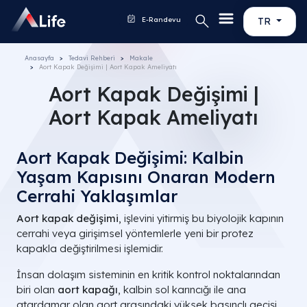
E-Randevu
TR
Anasayfa
Tedavi Rehberi
Makale
Aort Kapak Değişimi | Aort Kapak Ameliyatı​
Aort Kapak Değişimi |
Aort Kapak Ameliyatı​
Aort Kapak Değişimi: Kalbin
Yaşam Kapısını Onaran Modern
Cerrahi Yaklaşımlar
Aort kapak değişimi
, işlevini yitirmiş bu biyolojik kapının
cerrahi veya girişimsel yöntemlerle yeni bir protez
kapakla değiştirilmesi işlemidir.
İnsan dolaşım sisteminin en kritik kontrol noktalarından
biri olan
aort kapağı
, kalbin sol karıncığı ile ana
atardamar olan aort arasındaki yüksek basınçlı geçişi