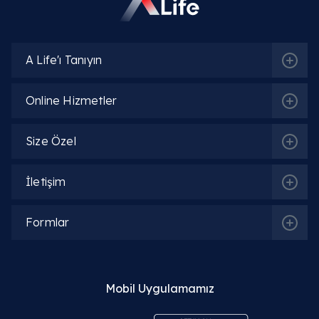
Metalik kapak mı, biyolojik kapak mı daha
iyidir?
A Life'ı Tanıyın
Aort kapak değişimi hangi bölüm bakar?
Online Hizmetler
Ameliyatsız aort kapak değişimi mümkün mü?
(TAVİ)
Size Özel
Aort kapak ameliyatı sonrası iyileşme ne
İletişim
kadar sürer?
Ameliyat sonrası kan sulandırıcı kullanmak
Formlar
şart mı?
Aort kapak daralması belirtileri nelerdir?
Mobil Uygulamamız
Aort kapak değişimi ameliyatı riskli midir?